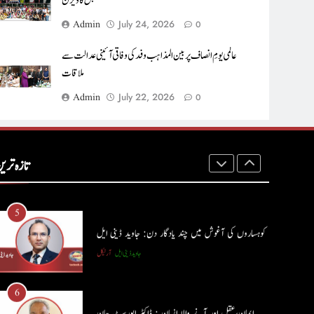
مستقبل کا ویژن
کالم
آرٹیکل
Admin
July 24, 2026
0
3
عالمی یومِ انصاف پر بین المذاہب وفد کی وفاقی آئینی عدالت سے
شگفتہ گفتگو تیری : جاوید ڈینی ایل
ملاقات
جاوید ڈینی ایل
آرٹیکل
Admin
July 22, 2026
0
4
پوپ لیو،مصنوعی ذہانت اور پسماندہ لوگ : نبیلہ فیروز
بھٹی
تازہ تری
کالم
آرٹیکل
5
کوہساروں کی آغوش میں چند یادگار دن: جاوید ڈینی ایل
جاوید ڈینی ایل
آرٹیکل
6
ایمان،عقل اور آنے والا اِنسان : ڈاکٹر ایورسٹ جان