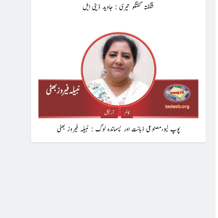
شگفتہ گفتگو تیری : جاوید ڈینی ایل
کالم
آرٹیکل
پوپ لیو،مصنوعی ذہانت اور پسماندہ لوگ : نبیلہ فیروز بھٹی