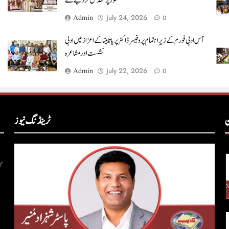
طور پر مقدس کر دیے گئے
Admin
July 24, 2026
0
آس ادبی فورم کے زیرِ اہتمام پروفیسرڈاکٹر پریا تابیتا کے اعزاز میں ادبی
نشست اور مشاعرہ
Admin
July 22, 2026
0
ن
ٹرینڈنگ نیوز
ک