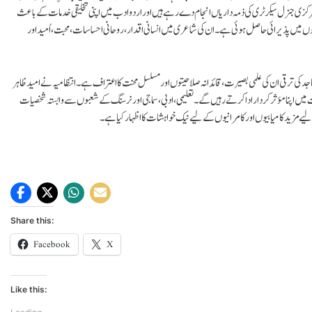
 مرکزی جنرل سیکرٹری کی ذمہ داریاں انجام دے رہے ہیں اور اردو ادب میں اپنی تخلیقی خدمات کے باعث
 میں پذیرائی حاصل ہوئی ہے۔ ان کی شاعری میں انسانی اقدار، روحانی احساسات، محبت، اُمید اور
ساجد کی ترقی ان کی علمی بصیرت، قائدانہ صلاحیتوں اور مسلسل محنت کا اعتراف ہے۔ انتظامیہ نے امید ظاہر
میں اپنا مؤثر کردار ادا کرتے رہیں گے۔تعلیمی، ادبی، سماجی اور نرسنگ کے شعبوں سے وابستہ شخصیات
لیے مزید کامیابیوں اور کامرانیوں کے لیے نیک خواہشات کا اظہار کیا ہے۔
Share this:
Facebook
X
Like this: