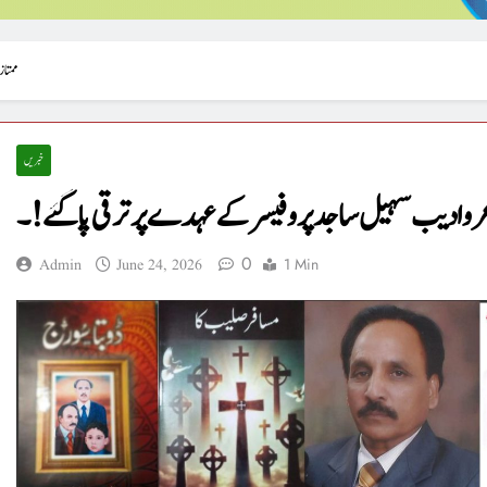
ممتاز
خبریں
اعر و ادیب سہیل ساجد پروفیسر کے عہدے پر ترقی پا گئے!۔
0
1 Min
Admin
June 24, 2026