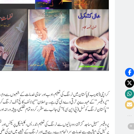
کراچی (تادیب) پاکستان میں نرسنگ کی تعلیم، ادب اور سماجی خدمات کے شعبوں سے واب
“پروفیسر” کے عہدے پر ترقی دے دی گئی ہے۔یہ اعلان”نیو لائف کالج آف نرسنگ کر
“پاکستان نرسنگ کونسل (پی این سی)” کی جانب سے مقرر کردہ تمام تعلیمی، پیشہ ورانہ اور
پروفیسر سہیل ساجد گزشتہ دو دہائیوں سے نرسنگ کی تعلیم، تدریس، کلینیکل پریکٹس او
پرنسپل کی حیثیت سے خدمات سرانجام دے رہے ہیں اور نرسنگ کے شعبے میں ان کی علمی و ا