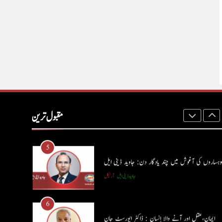
کالم
آرٹیکل
3
شگفتہ گفتگو تیری : جاوید ڈینی ایل
جاوید ڈینی ایل
آرٹیکل
4
پوپ لیو،مصنوعی ذہانت اور پسماندہ لوگ : نبیلہ فیروز
بھٹی
مقبول ترین
کالم
آرٹیکل
5
وہساروں کی آغوش میں چند یادگار دن: جاوید ڈینی ایل
جاوید ڈینی ایل
آرٹیکل
6
ایمان،عقل اور آنے والا اِنسان : ڈاکٹر ایورسٹ جان