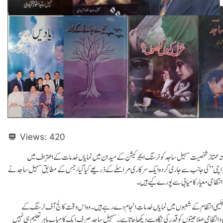
Views:
420
ستہ ممتاز شخصیت سہیل ساجد کو نرسنگ ایجوکیشن کے میدان میں نمایاں خدمات کے اعتراف میں
اچی” کی جانب سے جاری کردہ ایک سرکاری مراسلے کے ذریعے کیا گیا، جس کے مطابق سہیل ساجد نے
 انتظامی معیار کامیابی سے پورے کیے ہیں۔
ر تعلیمی انتظام کے شعبوں میں نمایاں خدمات انجام دے رہے ہیں۔ وہ اس وقت کالج آف نرسنگ کے
نتظامی صلاحیتوں کو قدر کی نگاہ سے دیکھا جاتا ہے۔سہیل ساجد صرف ایک کامیاب ماہرِ تعلیم ہی نہیں