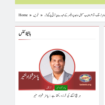
 ماہرِ نرسنگ، شاعر و ادیب سہیل ساجد پروفیسر کے عہدے پر ترقی پا گئے!۔
خبریں
Home
ہائیلائٹس
پاسٹر شہزاد منیر
آرٹیکل
ہر بیج اُگنے کی آرزو رکھتا ہے : پاسٹر شہزاد منیر