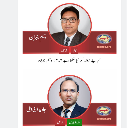
کالم
آرٹیکل
ہم اپنے بیٹوں کو کیا سکھا رہے ہیں؟ : وسیم جبران
جاوید ڈینی ایل
آرٹیکل