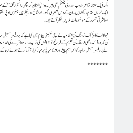
بلکہ ایک ممتازشاعر، ادیب اور ادبی منتظم بھی ہیں۔ وہ “پاکستان کرسچن رائٹرز گلڈ” کے
ایک نمایاں مقام رکھتے ہیں۔ ان کے دس شعری مجموعے شائع ہو چکے ہیں جنہیں ادبی حلقوں
معاشرتی شعور کے موضوعات نمایاں نظر آتے ہیں۔
نیو لائف کالج آف نرسنگ کی انتظامیہ نے اپنی تہنیتی پیغام میں کہا ہے کہ پروفیسر سہیل 
کی کہ وہ آئندہ بھی نرسنگ کی تعلیم کے فروغ، نوجوانوں کی تربیت اور معاشرے کی خدمت 
نے پروفیسر سہیل ساجد کو اس اہم پیشہ ورانہ کامیابی پر مبارکباد پیش کرتے ہوئے ان کے 
*******