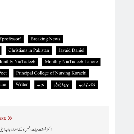
f professor!
Breaking News
Christians in Pakistan
Javaid Daniel
onthly NiaTadeeb
Monthly NiaTadeeb Lahore
Poet
Principal College of Nursing Karachi
ماہنامہ نیاتادیب
جاوید ڈینی ایل
تادیب
Writer
ine
xt: