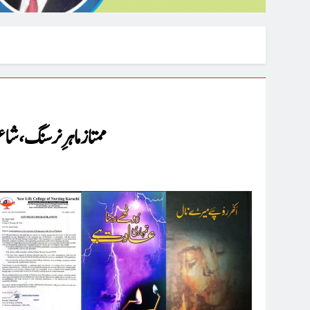
ممتاز ماہرِ نرسنگ، ش