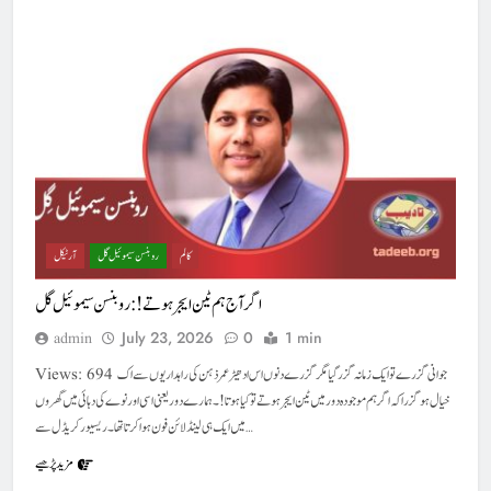
کالم
روبنسن سیموئیل گل
آرٹیکل
اگر آج ہم ٹین ایجر ہوتے! : روبنسن سیموئیل گل
July 23, 2026
0
1 min
admin
Views: 694 جوانی گزرے تو ایک زمانہ گزر گیا مگر گزرے دنوں اس ادھیڑ عمر ذہن کی راہداریوں سے اک
خیال ہو گزرا کہ اگر ہم موجودہ دور میں ٹین ایجرہوتے تو کیا ہوتا!۔ہمارے دور یعنی اسی اور نوے کی دہائی میں گھروں
میں ایک ہی لینڈ لائن فون ہوا کرتا تھا۔ ریسیور کریڈل سے…
مزید پڑھیے