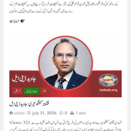
کے ساتھ کوئی ناخوشگوار واقعہ پیش آتا ہے تو ہم بجلی کی رفتار سے تحقیقات شروع کر دیتے ہیں۔ یہ تحقیقات ملزم کے
بارے میں نہیں ہوتیں، لڑکی کے بارے میں ہوتی ہیں۔وہ کہاں…
مزید پڑھیے
کالم
جاوید ڈینی ایل
آرٹیکل
شگفتہ گفتگو تیری : جاوید ڈینی ایل
July 31, 2026
0
1 min
admin
Views: 325 تمہاری شگفتہ گفتگو میرے وجود پر ایسی ساعتوں کی طرح اُترتی ہے جن میں وقت بھی ادب سے
خاموش ہو جاتا ہے۔ تمہارا ہر لفظ میری رُوح کے ویران دریچوں میں زندگی کی ایک نئی کرن رکھ دیتا ہے۔ یوں محسوس