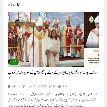
مزید پڑھیے
خبریں
رائٹ ریورنڈ شہزاد گِل رائیونڈ ڈایوسیز کے چوتھے جانشین بشپ کے طور پر مقدس کر دیے
گئے
July 24, 2026
0
1 min
admin
Views: 252 لاہور (تادیب) چرچ آف پاکستان کے رائیونڈ ڈایوسیز کے لیے ایک اہم کلیسیائی پیش رفت
کے تحت رائٹ ریورنڈ شہزاد گِل کو آئینِ چرچ آف پاکستان اور متعلقہ کلیسیائی ضوابط کے مطابق منعقدہ انتخابی عمل
کے بعد رائیونڈ ڈایوسیز کے چوتھے جانشین بشپ کے طور پر منتخب کیے جانے کے بعد باضابطہ طور…