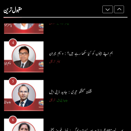
ہر بیج اُگنے کی آرزو رکھتا ہے : پاسٹر شہزاد منیر
مقبول ترین
پاسٹر شہزاد منیر
آرٹیکل
4
ہم اپنے بیٹوں کو کیا سکھا رہے ہیں؟ : وسیم جبران
کالم
آرٹیکل
5
شگفتہ گفتگو تیری : جاوید ڈینی ایل
جاوید ڈینی ایل
آرٹیکل
5
شگفتہ گفتگو تیری : جاوید ڈینی ایل
6
جاوید ڈینی ایل
آرٹیکل
پوپ لیو،مصنوعی ذہانت اور پسماندہ لوگ : نبیلہ فیروز بھٹی
کالم
آرٹیکل