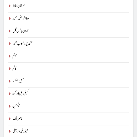
عرفان نشاط
عطا الرحمٰن سمن
5
عمران یونس گل
شگفتہ گفتگو تیری : جاوید ڈینی ایل
جاوید ڈینی ایل
آرٹیکل
عنبریں حسیب عنبر
کالم
6
کالم
پوپ لیو،مصنوعی ذہانت اور پسماندہ لوگ : نبیلہ فیروز بھٹی
کنیز منظور
کالم
آرٹیکل
گمیلی ایل ڈوگرہ
7
میگزین
کوہساروں کی آغوش میں چند یادگار دن: جاوید ڈینی ایل
ناصر ملک
جاوید ڈینی ایل
آرٹیکل
نبیلہ فیروز بھٹی