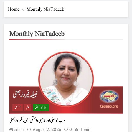
Home
Monthly NiaTadeeb
Monthly NiaTadeeb
نبیلہ فیروز بھٹی
کالم
آرٹیکل
حب الوطنی اور مذہبی وابستگی : نبیلہ فیروز بھٹی
August 7, 2026
0
1 min
admin