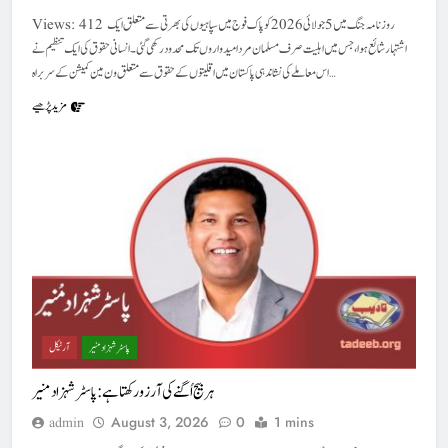
Views: 412 روزنامہ جنگ میں 5 جولائی 2026 کو پاک فوج میں سپاہیوں کی بھرتی سے متعلق ایک
اشتہار شائع ہوا، جس میں اہلیت صرف مسلمان مرد امیدواروں تک محدود رکھی گئی ۔ انسانی حقوق کی ایک تنظیم نے
اس معاملے کی نشاندہی پاکستان میں اقلیتوں کے حقوق سے متعلق ون مین کمیشن کے سربراہ…
مزید پڑھیے
پاسٹر شہزاد منیر
آرٹیکل
ہر بیج اُگنے کی آرزو رکھتا ہے : پاسٹر شہزاد منیر
August 3, 2026
0
1 mins
admin