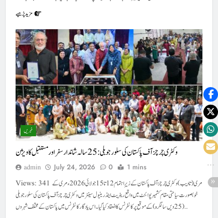
مزید پڑھیے
خبریں
وکٹری چرچز آف پاکستان کی سلور جوبلی : 25 سالہ شاندار سفر اور مستقبل کا ویژن
July 24, 2026
0
1 mins
admin
Views: 341 مری (تادیب) وکٹری چرچز آف پاکستان کے زیرِ اہتمام 12 تا 15 جولائی 2026ء مری کے
خوبصورت سیاحتی مقام کشمیر پوائنٹ میں واقع ریٹریٹ اینڈ رینیول سینٹر میں وکٹری چرچز آف پاکستان کی سلور جوبلی
(25ویں سالگرہ) کے موقع پر کانفرنس کا انعقاد کیا گیا۔ اس یادگار کانفرنس میں پاکستان کے مختلف شہروں…