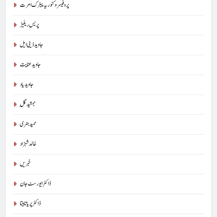
پروفیسر وکٹوریہ پیٹرک امرت
پریس ریلیز
جاوید ڈینی ایل
جاوید عنایت
جاوید یاد
جمشید گِل
حمید ہنری
خالد شہزاد
خبریں
ڈاکٹر ایورسٹ جان
ڈاکٹر پریا تابیتا