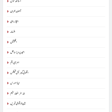
آسناتھ کنول
آصف عمران
اعجاز راہی
افسانہ
اقلیتیں
امجد پرویز ساحل
امرتا پریتم
انتھونی گیبرئیل فیلکس
ایاز مورس
بیرسٹرسفینہ سلیم
بین الاقوامی خبریں