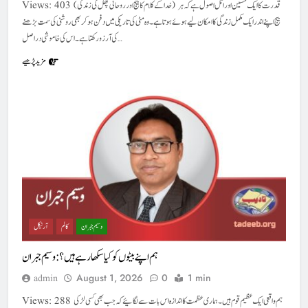
Views: 403 (خدا کے کلام کا بیج اور روحانی پھل کی زندگی) قدرت کا ایک حسین اور اٹل اصول ہے کہ ہر
بیج اپنے اندر ایک مکمل زندگی کا امکان لیے ہوئے ہوتا ہے۔ وہ مٹی کی تاریکی میں دفن ہو کر بھی روشنی کی سمت بڑھنے
کی آرزو رکھتا ہے۔ اس کی خاموشی دراصل…
مزید پڑھیے
وسیم جبران
کالم
آرٹیکل
ہم اپنے بیٹوں کو کیا سکھا رہے ہیں؟ : وسیم جبران
August 1, 2026
0
1 min
admin
Views: 288 ہم واقعی ایک عظیم قوم ہیں۔ ہماری عظمت کا اندازہ اس بات سے لگائیے کہ جب بھی کسی لڑکی