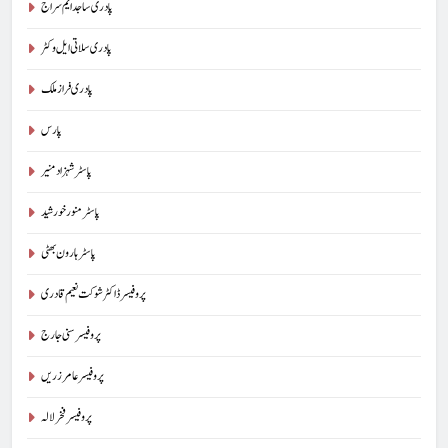
پادری ساجد ایم سراج
پادری سلاتی ایل وکٹر
پادری فراز ملک
پارس
پاسٹر شہزاد منیر
پاسٹر منور خورشید
پاسٹر ہارون بھٹی
پروفیسر ڈاکٹر شوکت نعیم قادری
پروفیسر سنی جارج
پروفیسر عامر زریں
پروفیسر فخر لالہ