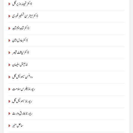
ڈاکٹر تہمینہ وزیر گل
ڈاکٹر جیفرسن تسلیم غوری
ڈاکٹر شاہد ایم شاہد
ڈاکٹر عادل امین
ڈاکٹر لیاقت قیصر
ڈینیئل سلیمان
روبنسن سیموئیل گل
ریورنڈ پطرس سلامت
ریورنڈ سیموئیل گِل
ریورنڈ طارق وارث
ساحل منیر