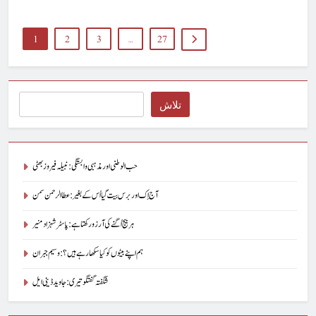
1
2
3
…
27
Search
تلاش
حب الوطنی اور مذہبی وابستگی : نبیلہ فیروز بھٹی
آج اِک اور برس بیت گیا اُس کے بغیر : عطاالرحمن سمن
ہر بیج اُگنے کی آرزو رکھتا ہے : پاسٹر شہزاد منیر
ہم اپنے بیٹوں کو کیا سکھا رہے ہیں؟ : وسیم جبران
شگفتہ گفتگو تیری : جاوید ڈینی ایل