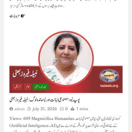
ہوتا ہے جیسے برسوں کے سفر کا تھکا ہوا مسافر کسی سرسبز…
مزید پڑھیے
نبیلہ فیروز بھٹی
کالم
آرٹیکل
پوپ لیو،مصنوعی ذہانت اور پسماندہ لوگ : نبیلہ فیروز بھٹی
July 31, 2026
0
1 mins
admin
Views: 609 Magnicifica Humanitas کو ہماری ٹیکنالوجی پر مبنی دنیا میں مصنوعی ذہانت
(Artificial Inteligence۔ AI) کے نئے اخلاقی اور سماجی اثرات پر غور و فکر کے حوالے سے بین