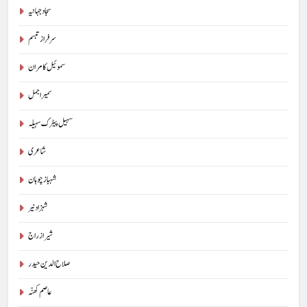
سجاد جہانیہ
سرفراز تبسم
سموئیل کامران
سمیر اجمل
سہیل پیٹرک سہیلہ
شاعری
شہباز چوہان
شہزاد نیر
شیراز راج
صلاح الدین حیدر
عاصم کھنّہ