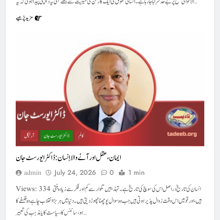
الاقوامی سطح پر بے حد سراہا جا رہا ہے۔ انسانی حقوق کی ایک کارکن کی حیثیت سے مجھے بھی یہ دلچسپی پیدا ہوئی کہ یہ…
مزید پڑھیے
کالم
ڈاکٹر ایورسٹ جان
آرٹیکل
ایمان،عقل اور آنے والا اِنسان : ڈاکٹر ایورسٹ جان
July 24, 2026
0
1 min
admin
Views: 334 انسان کی تاریخ دراصل اس کی سوچ کی تاریخ ہے۔ تہذیبیں تلوار سے کم اور فکر سے زیادہ بنتی
ہیں، اور قومیں اس وقت زوال پذیر ہوتی ہیں جب وہ سوال پوچھنا چھوڑ دیتی ہیں۔ دنیا میں ہر بڑا انقلاب چاہے وہ فلسفے کا
ہو، سائنس کا، سیاست کا یا مذہب کی تعبیر…