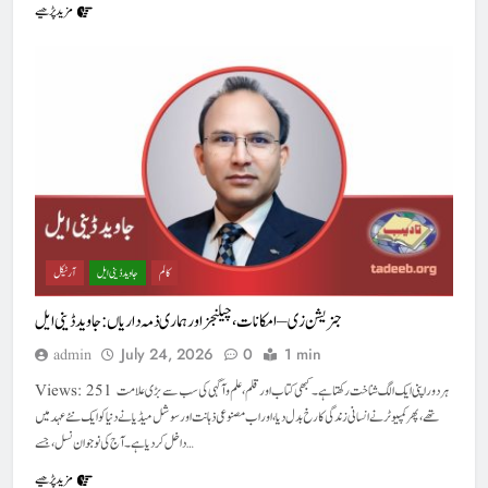
مزید پڑھیے
کالم
جاوید ڈینی ایل
آرٹیکل
جنریشن زی – امکانات، چیلنجز اور ہماری ذمہ داریاں : جاوید ڈینی ایل
July 24, 2026
0
1 min
admin
Views: 251 ہر دور اپنی ایک الگ شناخت رکھتا ہے۔ کبھی کتاب اور قلم، علم و آگہی کی سب سے بڑی علامت
تھے، پھر کمپیوٹر نے انسانی زندگی کا رخ بدل دیا، اور اب مصنوعی ذہانت اور سوشل میڈیا نے دنیا کو ایک نئے عہد میں
داخل کر دیا ہے۔ آج کی نوجوان نسل، جسے…
مزید پڑھیے