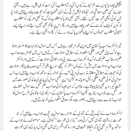
پچھلی چند دہائیوں سے ہم نجانے کیوں اُلٹی دِشا مطلب اُلٹی سمت کو ہی چل رہے ہیں۔ یعنی
بجائے کسی علمی، معاشی اور ٹیکنالوجیکل ترقی کے ایسی شخصیات کو دعوت و پناہ دیتے ہیں جو دنیا
میں کوئی اچھی شہرت نہیں رکھتے۔ یعنی کبھی انڈیا کو مطلوب لوگ تو کبھی امریکہ کو مطلوب
لوگوں کو چیف گیسٹ کے طور پناہ دیتے ہیں اور پھر اس پر قائم بھی نہیں رہتے اور اپنے ایسے
انتہائی مطلوب مہمانوں کو اپنے ہاتھوں پاک بوسہ لے کر پکڑوا بھی دیتے ہے۔
خیر ڈاکٹرصاحب پاکستان میں اوپن فورم سجھا رہے ہیں جس میں سوال و جوابات کا سلسلہ ہوتا
ہے لوگ اپنی علمی اور عقلی استعداد کے مطابق سوالات کرتے ہیں اس میں عوام سے صاحبِ
علم اور طالبِ علم تک لوگ ڈاکٹر صاحب سے دینی اور اخلاقی سوالات کرتے ہیں اور ڈاکٹر
صاحب ان سوالات میں بیش تر کے پس منظر کو سمجھے سوچے بغیر قرآن و حدیث یا پھر سوالات
کی نوعیت کے مطابق مطلقہ مذہب کی دینی کتب کے حوالہ کے ساتھ جواب دیتے ہیں اب اس
سوال کی کوئی علمی و عقلی دلیل ہو یا نہ ہو لیکن اس پر ضمنی سوال کی پابندی عائد کی صورت میں
سخت گیر رویہ بھی اپنایا جاتا ہے۔ حالاں کہ ان جیسا کوئی صاحبِ علم تحمل سے سوال سنتا ہے
اور تحمل سے جواب دیتا ہے لیکن ڈاکٹر صاحب پاکستان کے سرکاری اساتذہ کی طرح سوال کا
جواب ڈنڈے سے دیتے ہیں۔ بصورت دیگر معافی منگوانے پر اَڑ جاتے ہیں۔
ڈاکٹر صاحب نے ایک بچی کے شادی کے حوالہ سے سوال پر عجیب جواب دیتے ہیں کہ جو
عورت بروقت شادی نہیں کرتی وہ۔ ”بازاری عورت“ کہلاتی ہے۔ موصوف نے جواب کے
ساتھ یہ اقرار بھی کیا کہ الفاظ سخت ہیں اور ساتھ انگریزی میں بھی بول دیا کے ایسی عورت