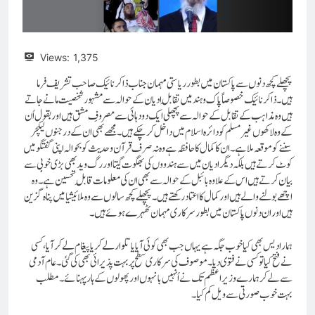
Views:
1,375
پچھلے کچھ دنوں سے پاکستان میں بطور ریاستی مہمان جناب ذاکر نائیک صاحب تشریف فرما
ہیں۔ ذاکر نائیک خصوصاً پاک و ہند میں تقابلِ ادیان کے حوالہ سے مشہور شخصیت مانے جاتے
ہیں وہ مذاہب کے تقابل کے حوالہ سے پچھلی ایک دو دہائی سے مصروفِ مشق ہیں اور بقول اُن
کے وہ لاکھوں غیر مسلم کو دائرہ اسلام میں داخل کر چکے ہیں۔ مجھے بھی ان کے درجنوں لیکچر
سننے کو موقعہ ملا ہے۔ ان کا کمال کا حافظہ ہے وہ نہ صرف قرآن و حدیث کو بحوالہ اپنی گفتگو میں
کوٹ کرتے ہیں بلکہ دیگر ادیان میں سے ہندووں کی بھگوت گیتا اور رگ وید بھی بڑی خوبی سے
بیان کرتے ہیں اس کے علاوہ بائبل کے حوالہ سے بھی ان کی معلومات قابلِ تحسین ہے۔ وہ
اچھے بولنے والے ہیں اور کمال کا اعتماد رکھتے ہیں۔ پچھلے کچھ سالوں سے وہ ملائیشیا میں پناہ گزین
ہیں اور ان دنوں پاکستان میں بطور سرکاری مہمان ٹھہرے ہوئے ہیں۔
ہمارا دیس بھی کیا خوب جگہ ہے یہاں جب بھی کوئی آیا یا تلوار لے کر یا پیغام لے کر آیا، کسی
نے فتح کیا تو کسی نے فتوی دیا۔ موصوف کی سرکاری سطح پر بہت پذیرائی بھی کی گئی۔ عام آدمی
سے لے کر ہمارے وزیر اعظم تک نے اُنہیں بانہوں اور پھولوں کے ہار پہنائے۔ مطلب
بہت خوب صورتی سے ویل کم کیا۔