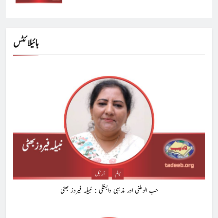
ہائیلائٹس
کالم
آرٹیکل
حب الوطنی اور مذہبی وابستگی : نبیلہ فیروز بھٹی