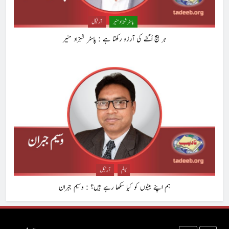
کوہساروں کی آغوش میں چند یادگار دن: جاوید ڈینی ایل
پاسٹر شہزاد منیر
آرٹیکل
جاوید ڈینی ایل
آرٹیکل
ہر بیج اُگنے کی آرزو رکھتا ہے : پاسٹر شہزاد منیر
8
ایمان،عقل اور آنے والا اِنسان : ڈاکٹر ایورسٹ جان
ڈاکٹر ایورسٹ جان
آرٹیکل
1
حب الوطنی اور مذہبی وابستگی : نبیلہ فیروز بھٹی
کالم
آرٹیکل
کالم
آرٹیکل
ہم اپنے بیٹوں کو کیا سکھا رہے ہیں؟ : وسیم جبران
2
آج اِک اور برس بیت گیا اُس کے بغیر : عطاالرحمن سمن