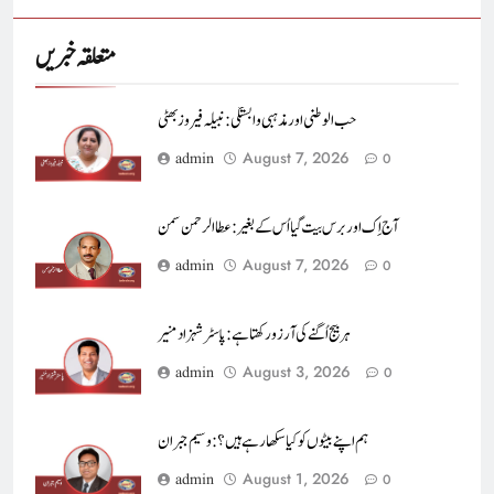
متعلقہ خبریں
حب الوطنی اور مذہبی وابستگی : نبیلہ فیروز بھٹی
August 7, 2026
admin
0
آج اِک اور برس بیت گیا اُس کے بغیر : عطاالرحمن سمن
August 7, 2026
admin
0
ہر بیج اُگنے کی آرزو رکھتا ہے : پاسٹر شہزاد منیر
August 3, 2026
admin
0
ہم اپنے بیٹوں کو کیا سکھا رہے ہیں؟ : وسیم جبران
August 1, 2026
admin
0