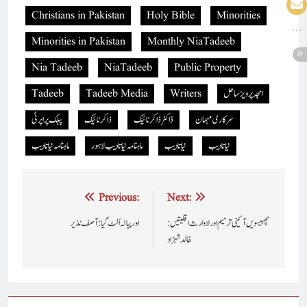
Christians in Pakistan
Holy Bible
Minorities
Minorities in Pakistan
Monthly NiaTadeeb
Nia Tadeeb
NiaTadeeb
Public Property
امجد پرویز ساحل
Writers
Tadeeb Media
Tadeeb
سرکاری مہمان
ڈاکٹر ذاکر نائیک
ذاکر نائیک
پبلک پراپرٹی
نیاتادیب
نیا تادیب
ماہنامہ نیاتادیب لاہور
ماہنامہ نیاتادیب
Post
Previous:
Next:
navigation
چھبیسویں آئینی ترمیم اور لاوارث اقلیتیں :
اور پیالہ اُلٹ گیا : آصف نذیر
خالد شہزاد