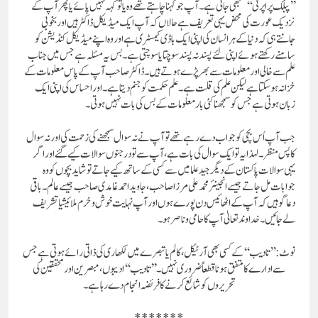
’’پبلک پراپرٹی ‘‘ سمجھی جاتی ہے۔ آپ جو کہنا چاہتے تھے وہ یا تو کہہ نہیں پائے یا پھر آپ کے
نزدیک عورت کی محض یہی تعریف ہے حالاں کہ آپ ایک میڈیکل ڈاکٹر ہیں اور بخوبی
جانتے ہی کہ دنیا کے ہر انسان کی اپنی ایک باڈی کیمسٹری ہے اور وہ اپنے میڈیکل کنڈیشن کو
سامنے رکھتے ہوئے اپنی لئے پسند نہ پسند سوچتا یا سوچتی ہے۔ بس یہ مسئلہ ہے جس میں جناب
علم سے خالی اور معلومات سے بھر پڑے ہوتے ہیں۔ ڈاکٹر صاحب آپ کے پاس معلومات کے
خزانہ ہو سکتا ہے لیکن علم کی قلت ہے۔ علم حکمت کو جنم دیتا ہے۔ اور احساس کی اپنی ایک
زبان ہوتی ہے جس کو سمجھنا کئی بار معلومات کے بس کی بات نہیں ہوتی۔
جب آپ اُس بچی کو جواب دے رہے تھے تو آپ نے نہ سوال سمجھنے کی زحمت کی اور نہ سوال
کا پس منظر ۔لہذا یہ تو ایک سوال کی بات ہے، آپ سے تو درجنوں سوالات کیے گئے اور اگر
یہی سوالات پاکستان کے دیگر جید علما میں سے کسی کے ساتھ کیے جاتے تو شاید بچوں کو وہ
جوابات مل جاتے جیسے انجینئر محمد علی مرزا صاحب، جاوید احمد غامدی صاحب جیسے عالم۔ باقی
دعا گو ہیں کہ آپ کے اٹھائیس دن پورے ہوں اور آپ نہایت خوش و خرم ملائیشیا تشریف
لے جائیں۔ خداوند تعالیٰ آپ کا حامی و ناصر ہو۔
نوٹ: ’’تادیب‘‘کے کسی بھی آرٹیکل، کالم یا تبصرے میں لکھاری کی ذاتی رائے ہوتی ہے جس
سے ادارے کا متفق ہونا قطعاً ضروری نہیں۔ ’’تادیب‘‘ ادیبوں، مبصرین اور محققین کی
تحریروں کو شائع کرنے کا فریضہ انجام دے رہا ہے۔