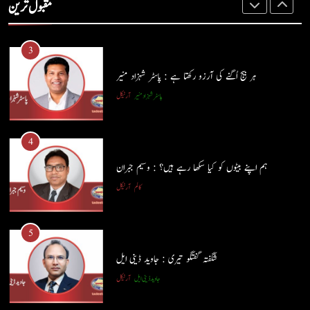
مقبول ترین
کالم
عطا الرحمٰن سمن
3
ہر بیج اُگنے کی آرزو رکھتا ہے : پاسٹر شہزاد منیر
پاسٹر شہزاد منیر
آرٹیکل
4
ہم اپنے بیٹوں کو کیا سکھا رہے ہیں؟ : وسیم جبران
کالم
آرٹیکل
5
شگفتہ گفتگو تیری : جاوید ڈینی ایل
جاوید ڈینی ایل
آرٹیکل
5