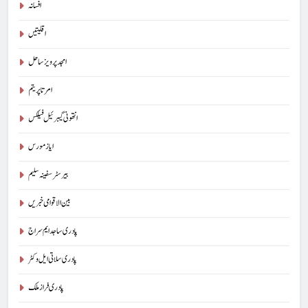
افسانہ
اقلیتیں
امجد پرویز ساحل
امرتا پریتم
انتھونی گیبرئیل فیلکس
ایاز مورس
بیرسٹرسفینہ سلیم
بین الاقوامی خبریں
پادری ساجد ایم سراج
پادری سلاتی ایل وکٹر
پادری فراز ملک