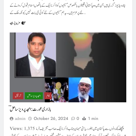
چند ویڈیوز گزری ہیں جن میں وہ پاکستانی اقلیتوں بالخصوص مسیحیوں کو ذاکر نائیک کے ہاتھوں اسلام قبول کروانے کے
لئے پر عزم ہیں۔ یہ ہم مسیحیوں کے لئے کوئی نئی بات نہیں کیونکہ ملک کے…
مزید پڑھیے
کالم
امجد پرویز ساحل
آرٹیکل
بازاری عورت: امجد پرویز ساحلؔ
October 26, 2024
0
1 min
admin
Views: 1,375 پچھلے کچھ دنوں سے پاکستان میں بطور ریاستی مہمان جناب ذاکر نائیک صاحب تشریف فرما