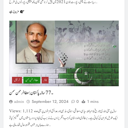
ریاست نے چھٹی رپورٹ جون 2021 میں پیش کرنا تھی لیکن کچھ پچھلی رپورٹوں کی طرح…
مزید پڑھیے
کالم
عطا الرحمٰن سمن
آرٹیکل
۔ 77سالہ پاکستان : عطا الرحمن سمن
September 12, 2024
0
1 mins
admin
Views: 1,112 ۷۷سال پر مبنی ہماری تاریخ بلا مبالغہ سیاسی ، معاشی ، سماجی ، مذہبی اور عدالتی بحرانوں پر مبنی
ایک طویل بحران کی کہانی ہے۔ برطانوی ہندو ستا ن کو جب انگریزوں نے مذہب کی بنیاد پر دو ریاستوں میں تقسیم کیا تو
ہمارے ہاں ہر شعبہ شکستہ حا ل تھا۔ مالی بے…