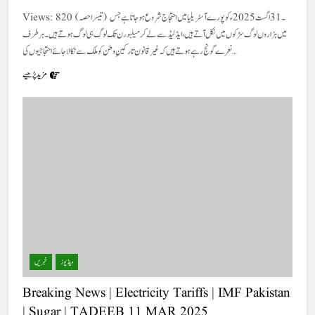
Views: 820 (تیسرا حصہ) ۔31 اگست 2025ءکو پورے آسٹریلیا میں احتجاج شروع ہو جا تا ہے جس
میں ہزاروں لوگ سڑکوں میں نکل آتے ہیں ،ایڈلیڈ سے لے کر میلبورن تک لوگ ہی لوگ ہوتے ہیں ۔ ہر طرف
نعرے گونج رہے ہوتے ہیں کہ غیرقانون تارکینِ وطن کو ملک سے نکالا جائے احتجاجیوں کی…
مزید پڑھیے
ویڈیوز
خبریں
Breaking News | Electricity Tariffs | IMF Pakistan
| Sugar | TADEEB 11 MAR 2025