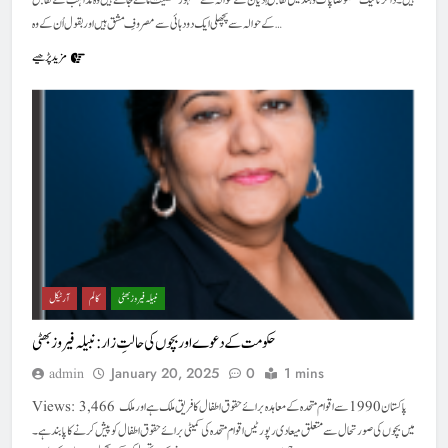
ہیں۔ ذاکر نائیک خصوصاً پاک و ہند میں تقابلِ ادیان کے حوالہ سے مشہور شخصیت مانے جاتے ہیں وہ مذاہب کے تقابل
کے حوالہ سے پچھلی ایک دو دہائی سے مصروفِ مشق ہیں اور بقول اُن کے وہ…
مزید پڑھیے
نبیلہ فیروز بھٹی
کالم
آرٹیکل
حکومت کے دعوے اور بچوں کی حالتِ زار: نبیلہ فیروز بھٹی
January 20, 2025
0
1 mins
admin
Views: 3,466 پاکستان 1990 سے اقوام متحدہ کے معاہدہ برائے حقوق اطفال کا فریق ملک ہے اور ملک
میں بچوں کی صورتحال سے متعلق میعادی رپورٹیں اقوام متحدہ کی کمیٹی برائے حقوق اطفال کو پیش کرنے کا پابند ہے۔