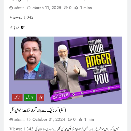
March 11, 2025
0
1 mins
admin
Views: 1,042
مزید پڑھیے
کالم
جمشید گِل
آرٹیکل
ڈاکٹر ذاکر نائیک سے چند گزارشات : جمشید گل
October 31, 2024
0
1 min
admin
Views: 1,343 مَیں اگرچہ اس موضوع پہ بات نہیں کرنا چاہتا تھا لیکن میری نظر سے مولوی صاحبان کی