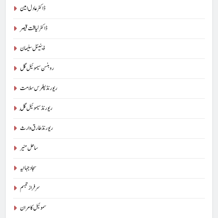
ڈاکٹر عادل امین
ڈاکٹر لیاقت قیصر
ڈینیئل سلیمان
روبنسن سیموئیل گل
ریورنڈ پطرس سلامت
ریورنڈ سیموئیل گِل
ریورنڈ طارق وارث
ساحل منیر
سجاد جہانیہ
سرفراز تبسم
سموئیل کامران