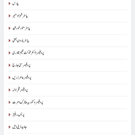
پارس
پاسٹر شہزاد منیر
پاسٹر منور خورشید
پاسٹر ہارون بھٹی
پروفیسر ڈاکٹر شوکت نعیم قادری
پروفیسر سنی جارج
پروفیسر عامر زریں
پروفیسر فخر لالہ
پروفیسر وکٹوریہ پیٹرک امرت
پریس ریلیز
جاوید ڈینی ایل