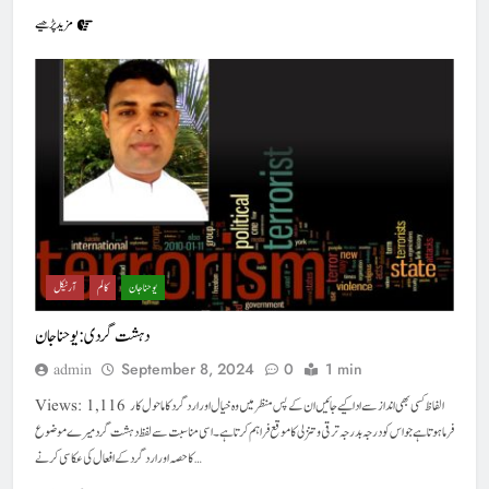
مزید پڑھیے
یوحنا جان
کالم
آرٹیکل
دہشت گردی : یوحناجان
September 8, 2024
0
1 min
admin
Views: 1,116 الفاظ کسی بھی انداز سے ادا کیے جائیں ان کے پس منظر میں وہ خیال اور اردگرد کا ماحول کار
فرما ہوتا ہے جو اس کو درجہ بدرجہ ترقی و تنزلی کا موقع فراہم کرتا ہے۔ اسی مناسبت سے لفظ دہشت گرد میرے موضوع
کا حصہ اور اردگرد کے افعال کی عکاسی کرنے…