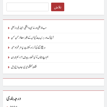
Search
تلاش
حب الوطنی اور مذہبی وابستگی : نبیلہ فیروز بھٹی
آج اِک اور برس بیت گیا اُس کے بغیر : عطاالرحمن سمن
ہر بیج اُگنے کی آرزو رکھتا ہے : پاسٹر شہزاد منیر
ہم اپنے بیٹوں کو کیا سکھا رہے ہیں؟ : وسیم جبران
شگفتہ گفتگو تیری : جاوید ڈینی ایل
درجہ بندی