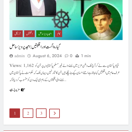
کالم
امجد پرویز ساحل
اقلیتیں
آرٹیکل
گیارہ اگست اور اقلیتیں : امجد پرویزساحل
August 6, 2024
0
1 min
admin
Views: 1,162 قیامِ پاکستان سے لے کر آج تک وطن عزیز میں بسنے والے غیرمسلم پاکستانیوں پر جن کو
عرف عام میں اقلیتیں کہا جاتا ہے اتنے احسان کیے جا چکے ہیں جن کا شمار نہیں،یہاں تک کہ حکومت نے پاکستان میں
بسنے والی اقلیتوں کے نام ہی ایک دن کو منسوب کر دیا تاکہ…
مزید پڑھیے
1
2
3