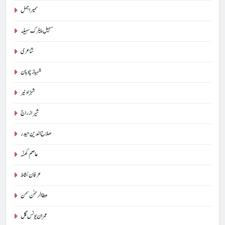
سمیر اجمل
سہیل پیٹرک سہیلہ
شاعری
شہباز چوہان
شہزاد نیر
شیراز راج
صلاح الدین حیدر
عاصم کھنّہ
عرفان نشاط
عطا الرحمٰن سمن
5
عمران یونس گل
شگفتہ گفتگو تیری : جاوید ڈینی ایل