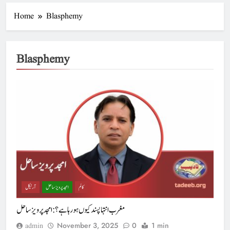
Home
Blasphemy
Blasphemy
کالم
امجد پرویز ساحل
آرٹیکل
مغرب انتہا پسند کیوں ہو رہا ہے؟ : امجد پرویز ساحل
November 3, 2025
0
1 min
admin