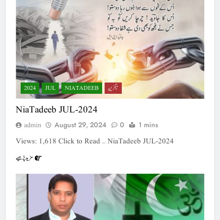
میگزین
NIATADEEB
JUL
2024
NiaTadeeb JUL-2024
August 29, 2024
0
1 mins
admin
Views: 1,618 Click to Read … NiaTadeeb JUL-2024
مزید پڑھیے