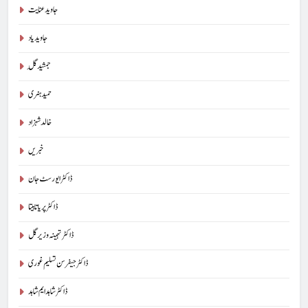
جاوید عنایت
جاوید یاد
جمشید گِل
حمید ہنری
خالد شہزاد
خبریں
ڈاکٹر ایورسٹ جان
ڈاکٹر پریا تابیتا
ڈاکٹر تہمینہ وزیر گل
ڈاکٹر جیفرسن تسلیم غوری
ڈاکٹر شاہد ایم شاہد