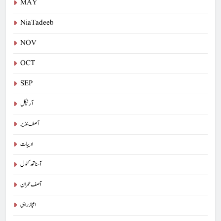
MAY
NiaTadeeb
NOV
OCT
SEP
آرٹیکل
آصف نذیر
ادیبات
آسناتھ کنول
آصف عمران
اعجاز راہی