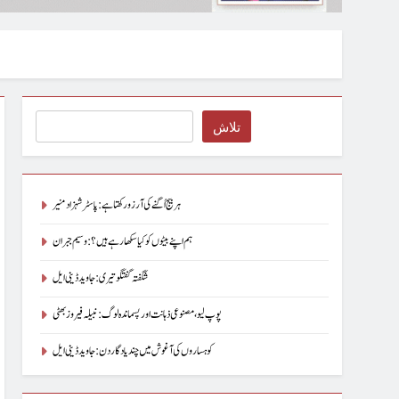
Search
تلاش
ہر بیج اُگنے کی آرزو رکھتا ہے : پاسٹر شہزاد منیر
ہم اپنے بیٹوں کو کیا سکھا رہے ہیں؟ : وسیم جبران
شگفتہ گفتگو تیری : جاوید ڈینی ایل
پوپ لیو،مصنوعی ذہانت اور پسماندہ لوگ : نبیلہ فیروز بھٹی
کوہساروں کی آغوش میں چند یادگار دن: جاوید ڈینی ایل