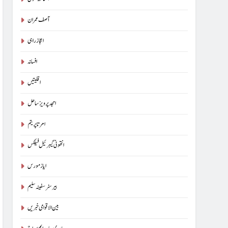
آسناتھ کنول
آصف عمران
اعجاز راہی
افسانہ
اقلیتیں
امجد پرویز ساحل
امرتا پریتم
انتھونی گیبرئیل فیلکس
ایاز مورس
بیرسٹرسفینہ سلیم
بین الاقوامی خبریں