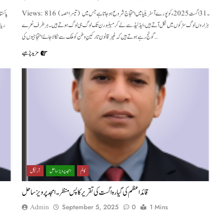
Views: 816 (تیسرا حصہ) ۔31 اگست 2025ءکو پورے آسٹریلیا میں احتجاج شروع ہو جا تا ہے جس میں
ہزاروں لوگ سڑکوں میں نکل آتے ہیں ،ایڈلیڈ سے لے کر میلبورن تک لوگ ہی لوگ ہوتے ہیں ۔ ہر طرف نعرے
ریاس
گونج رہے ہوتے ہیں کہ غیرقانون تارکینِ وطن کو ملک سے نکالا جائے احتجاجیوں کی…
مزید پڑھیے
کالم
امجد پرویز ساحل
آرٹیکل
قائداعظم کی گیارہ اگست کی تقریرکا پس منظر ۔ امجدپرویزساحل
Admin
September 5, 2025
0
1 Mins