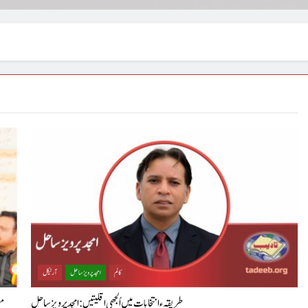
کالم
امجد پرویز ساحل
آرٹیکل
طریقہءانتخابات میں اُلجھی اقلیتیں : امجد پرویز ساحل
مع