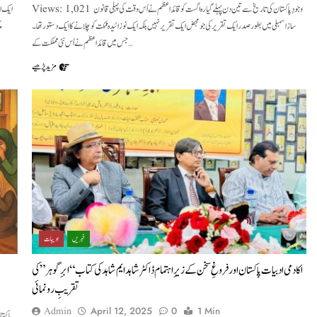
Views: 1,021 وجودِ پاکستان کی تاریخ سے تین دن پہلے گیارہ اگست کو قائد اعظم نے اُس وقت کی پہلی قانون
ساز اسمبلی میں بطور صدر ایک تقریر کی جو مجض ایک تقریر نہیں بلکہ ایک نو زائیدہ ممکت کو چلانے کا ایک دستور تھا ۔
م
جس میں قائد اعظم نے اُس نئی مملکت کے…
مزید پڑھیے
خبریں
ادیبات
اکادمی ادبیات پاکستان اور فروغِ سخن کے زیرِ اہتمام ڈاکٹر شاہد ایم شاہد کی کتاب “ابرِ گوہر” کی
تقریبِ رونمائی
Admin
April 12, 2025
0
1 Min