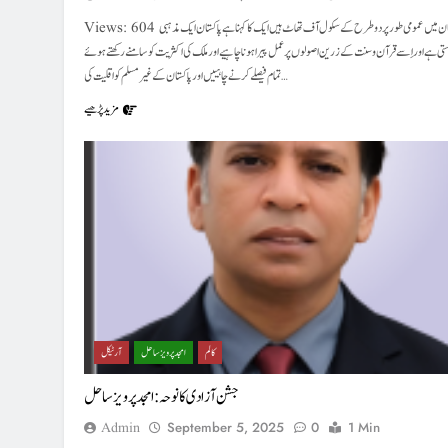
Views: 604 پاکستان میں عمومی طور پر دو طرح کے سکول آف تھاٹ ہیں ایک کا کہنا ہے پاکستان ایک مذہبی
تی ہے اور اِسے قرآن و سنت کے زرین اصولوں پر عمل پیرا ہونا چاہیے اور ملک کی اکثریت کو سامنے رکھتے ہوئے
تمام فیصلے کرنے چاہییں اور پاکستان کے غیرمسلم کو اقلیت کی…
مزید پڑھیے
کالم
امجد پرویز ساحل
آرٹیکل
جشن آزادی کا نوحہ : امجد پرویز ساحل
Admin
September 5, 2025
0
1 Min