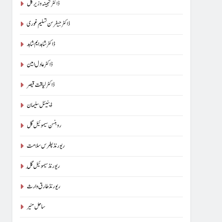
ڈاکٹر تہمینہ وزیر گل
ڈاکٹر جیفرسن تسلیم غوری
ڈاکٹر شاہد ایم شاہد
ڈاکٹر عادل امین
ڈاکٹر لیاقت قیصر
ڈینیئل سلیمان
روبنسن سیموئیل گل
ریورنڈ پطرس سلامت
ریورنڈ سیموئیل گِل
ریورنڈ طارق وارث
ساحل منیر