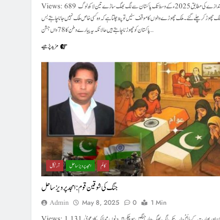
Views: 689 ایک اندازے کی مطابق 2025ءکے وسط تک پاکستان سے لگ بھگ ساڑے تین لاکھ لوگ
لک چھوڑ کر چلے گئے۔ ملک چھوڑے والوں کا موقف سنیں تو پتہ چلتا ہے کہ وہ کسی خاص ملک نہیں جانا چاہتے بس
پاکستان کو چھوڑ نا چاہتے ہیں حالانکہ یہ پیارے وطن کا 78 واں جشن…
مزید پڑھیے
کالم
امجد پرویز ساحل
آرٹیکل
جنگ کی شوقین قوم : امجد پرویزساحل
Admin
May 8, 2025
0
1 Min