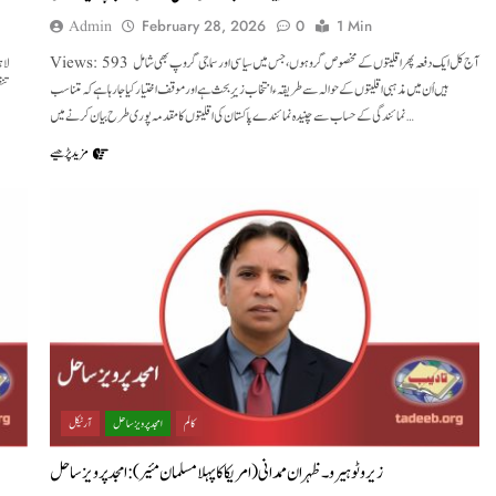
Admin
February 28, 2026
0
1 Min
Views: 593 آج کل ایک دفعہ پھر اقلیتوں کے مخصوص گروہوں ،جس میں سیاسی اور سماجی گروپ بھی شامل
ہیں اُن میں مذہبی اقلیتوں کے حوالہ سے طریقہءانتخاب زیرِبحث ہے اور موقف اختیار کیا جا رہا ہے کہ متناسب
تنظ
نمائندگی کے حساب سے چنیدہ نمائندے پاکستان کی اقلیتوں کا مقدمہ پوری طرح بیان کرنے میں…
مزید پڑھیے
کالم
امجد پرویز ساحل
آرٹیکل
زیرو ٹو ہیرو۔ظہران ممدانی (امریکا کا پہلا مسلمان مئیر) : امجد پرویز ساحل