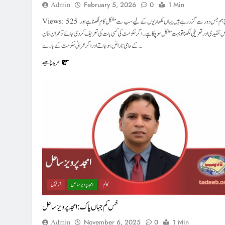
Admin
February 5, 2026
0
1 Min
Views: 525 آج ہم جس دور سے گزر رہے ہیں یہاں لکھاریوں کے لیے سب سے مشکل کام لکھنا ہے اور
 تنقیدی اور تعریفی لکھنا تو بہت مشکل ہو چکا ہے۔ اگر حکومت کی کسی بات کی تعریف کردی جائے تو عمران خان
کے حامی ناراض ہو جاتے اور اگر عمرانی حکومت کے بارے…
مزید پڑھیے
کالم
امجد پرویز ساحل
آرٹیکل
خس کم جہاں پاک : امجد پرویز ساحل
Admin
November 6, 2025
0
1 Min