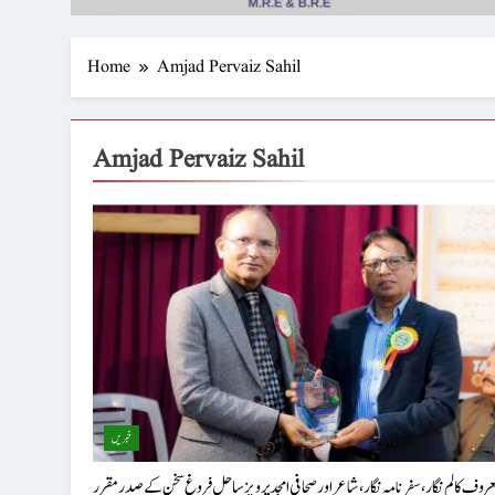
Home
Amjad Pervaiz Sahil
Amjad Pervaiz Sahil
خبریں
روف کالم نگار، سفر نامہ نگار، شاعر اور صحافی امجد پرویز ساحل فروغِ سخن کے صدر مقرر