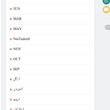
JUN
MAR
MAY
NiaTadeeb
NOV
OCT
SEP
آرٹیکل
آصف نذیر
ادیبات