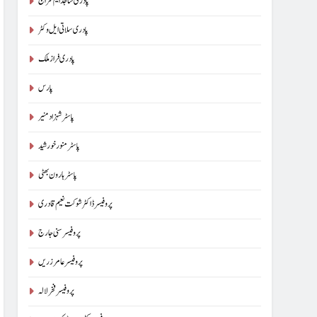
پادری ساجد ایم سراج
پادری سلاتی ایل وکٹر
پادری فراز ملک
پارس
پاسٹر شہزاد منیر
پاسٹر منور خورشید
پاسٹر ہارون بھٹی
پروفیسر ڈاکٹر شوکت نعیم قادری
پروفیسر سنی جارج
پروفیسر عامر زریں
پروفیسر فخر لالہ