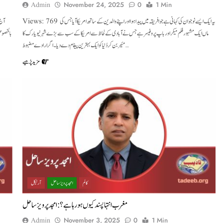
Admin
November 24, 2025
0
1 Min
Views: 769 یہ ایک ایسے نوجوان کی کہانی ہے جو افریقہ میں پیداہوا اور اپنے والدین کے ساتھ امریکا آیاجس کی
ماں ایک مشہور فلم میکر اور باپ پروفیسر ہے جس نے آبادی کے لحاظ سے امریکاکے سب سے بڑے شہر نیویارک کا
بالخصوص
مئیر بن کردُنیا کو ایک بہترین پیغام دے دیا۔ اگر ارادے مضبوط…
مزید پڑھیے
کالم
امجد پرویز ساحل
آرٹیکل
مغرب انتہا پسند کیوں ہو رہا ہے؟ : امجد پرویز ساحل
Admin
November 3, 2025
0
1 Min