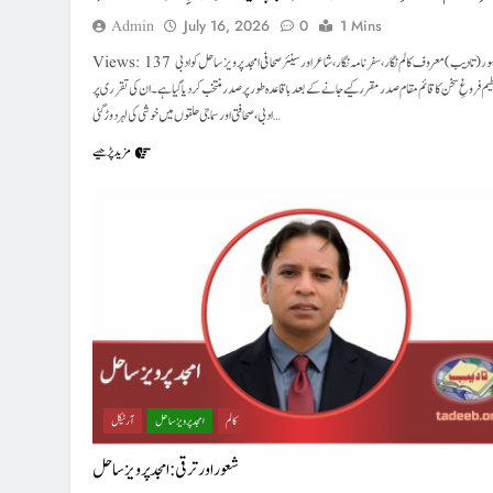
Admin
July 16, 2026
0
1 Mins
Views: 137 لاہور (تادیب) معروف کالم نگار، سفر نامہ نگار، شاعر اور سینئر صحافی امجد پرویز ساحل کو ادبی
یم فروغِ سخن کا قائم مقام صدر مقرر کیے جانے کے بعد باقاعدہ طور پر صدر منتخب کر دیا گیا ہے۔ ان کی تقرری پر
ادبی، صحافتی اور سماجی حلقوں میں خوشی کی لہر دوڑ گئی…
مزید پڑھیے
کالم
امجد پرویز ساحل
آرٹیکل
شعور اور ترقی : امجد پرویز ساحل