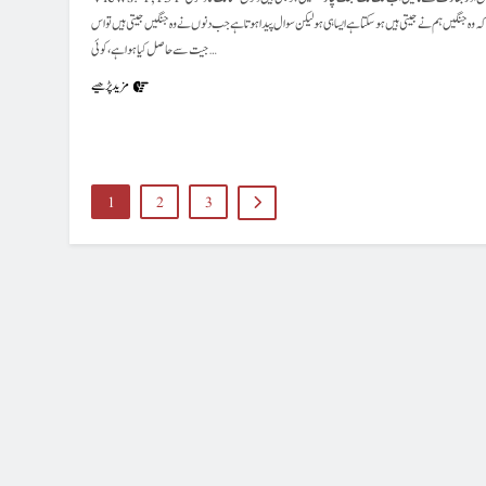
Views: 1,131 پاکستان اور بھارت کے ما بَیْن اب تک لگ بھگ چار جنگیں ہو چکی ہیں دنوں ممالک کا دعویٰ
ہ وہ جنگیں ہم نے جیتی ہیں ہوسکتا ہے ایسا ہی ہو لیکن سوال پیدا ہوتا ہے جب دنوں نے وہ جنگیں جیتی ہیں تو اس
جیت سے حاصل کیا ہوا ہے ،کوئی…
مزید پڑھیے
1
2
3