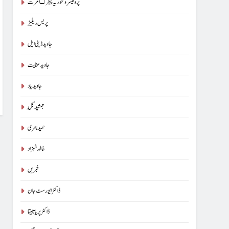
پروفیسر وکٹوریہ پیٹرک امرت
پریس ریلیز
جاوید ڈینی ایل
جاوید عنایت
جاوید یاد
جمشید گِل
حمید ہنری
خالد شہزاد
خبریں
ڈاکٹر ایورسٹ جان
ڈاکٹر پریا تابیتا