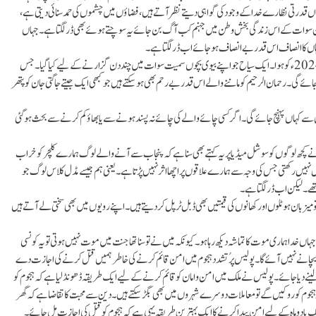
ہاں قدرتی نظارے خدا کے وجود کی گواہی دیتے نظر آتے ہیں ،فضاؤں میں چشموں کی حمد سنائی دیتی ہے،
لیکن سوات کے اس زندگی بخش وطن میں جہنم کب آ گ بن جائے یہ سوچتے ہوئے بھی ڈر لگتا ہے ۔ جہاں
و۔ وہاں کا انصاف اس قدر بے انصاف ہوجائے اب ڈرلگتا ہے ۔
ظلم جب ثواب سمجھ کر کیا جائے تو توبہ کی گنجائش ختم ہوجاتی ہے۔ ایسا ہی کچھ 21 جون2024ء کو ہوا۔ ایک سیاح جو اپنے بیوی بچوں سمیت سوات میں چند دن گزارنے کے لیے کیا گیا۔ جس
ائے گی ۔ رحمان الرحیم کو ماننے والے اس قدر بے رحم بھی ہوسکتے ہیں جو کبھی ایک جیتے جاگتی جان کو پتھر
ہاں سے کہاں پہنچ جائے گی۔ اگر کسی چائے والے کی چائے نہ پسند ہونے سے یا بھاؤ کم کرنے سے بحث ہوگئی
 میں نے کچھ لوگوں کو سوشل میڈیا پر یہ کہتے بھی سنا ہے کہ پنجاب سے آنے والے لوگ ہمارے کلچر کو خراب
نہیں رکھتی جس کی وجہ سے ہمارے علاقوں پر اچھا اثر نہیں پڑتا ہے۔ یعنی ہم جیسے مڈل کلاس لوگ جو
 تھے۔ لیکن اب ڈر لگتا ہے۔
میزبان ہوٹلوں اور کھانوں کی قیمتیں بھی ڈبل ٹرپل کر دیتے ہیں۔ اپنے رویوں میں بھی سختی لے آتے ہیں
ں خدا ہماری موت کا تماشہ دیکھ رہا ہو۔ کیونکہ میں نے تو سنا تھا جنت میں موت نہیں ہوتی تو یہ کونسی
 بچانے نہیں آئے گا۔ پولیس پرُتشدد ہجوم میں امن قائم کرنے کی خاطر ہمیں قتل کرنے کی اجازت دے
نے دیا جائے۔ پولیس نے ملک میں امن و امان کو قائم کرنے کے لیے ایک طریقہ ڈھونڈ لیا ہے کہ ہجوم کو
 اگر ہجوم کو روکیں گے تو معاملات دوسرے شہروں میں بھی بگڑسکتے ہیں۔ دین سے محبت کا تقاضا ہے کہ گھر
ہر ایک یا دو ماہ کے لیے امن پیدا کرنے کا ایک بہترین طریقہ یہی ہے کہ ہجوم کو قتل کی اجازت مل جائے۔