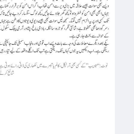
ویسے بھی سوات جیسے علاقہ میں بڑی دیر سے امن تھا اب اگر اس امن کو برقرار رکھنا ہے تو
جہاں ابھی بھی امن کو خطرہ ہو تو کچھ گھر جلا دئے جائیں کچھ لوگ سنگسار کر دیے جائیں تاک
تک کسی اور پر یہ الزام نہیں لگتا ۔ سمجھ لیں سوات بھی جیسے دیو ی دیوتاوں کا وطن ہے 
،سرگودھا بھی محفوظ ہے ، شانتی نگر،گوجرہ ،سانگلہ ،بادامی باغ ،پشاور آرمی پبلک
کے حوالہ سے بحث جارہی ہے ۔
یکے بعد دیگرے معاملات کی وجہ سے بات ویسے اب قومی اور پنجاب اسمبلی تک جا پہنچی ہے 
رینگی ہے ۔اب دیکھیں یہ جوں کہاں تک رینگتی ہے تب تک اگلے واقعہ کے لیے تیار رہیں ( ال
نوٹ: “تادیب”کے کسی بھی آرٹیکل، کالم یا تبصرے میں لکھاری کی ذاتی رائے ہوتی ہے 
شائع کرنے ک
*