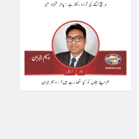
ہر بیج اُگنے کی آرزو رکھتا ہے : پاسٹر شہزاد منیر
کالم
آرٹیکل
ہم اپنے بیٹوں کو کیا سکھا رہے ہیں؟ : وسیم جبران