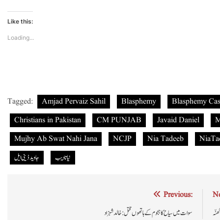
Like this:
Loading...
Tagged:
Amjad Pervaiz Sahil
Blasphemy
Blasphemy Cas
Christians in Pakistan
CM PUNJAB
Javaid Daniel
M
Mujhy Ab Swat Nahi Jana
NCJP
Nia Tadeeb
NiaTa
نیاتادیب
جاوید ڈینی ایل
Post
Previous:
Ne
navigation
ھنّہ
سوات میں سیاح کا ہجوم کے ہاتھوں قتل : خالد شہزاد