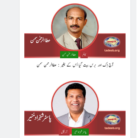
کالم
عطا الرحمٰن سمن
آج اِک اور برس بیت گیا اُس کے بغیر : عطاالرحمن سمن
پاسٹر شہزاد منیر
آرٹیکل