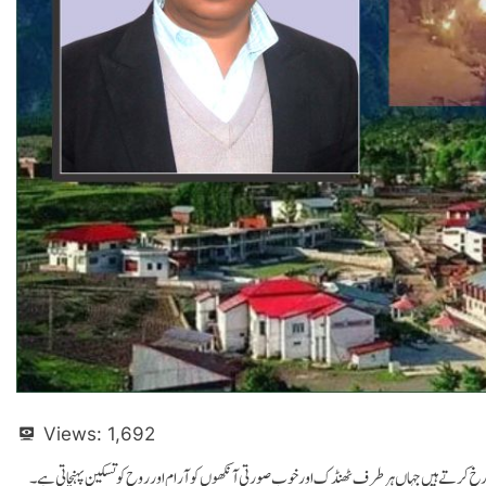
Views:
1,692
کا رخ کرتے ہیں جہاں ہر طرف ٹھنڈک اور خوب صورتی آنکھوں کو آرام اور روح کو تسکین پہنچاتی ہے ۔