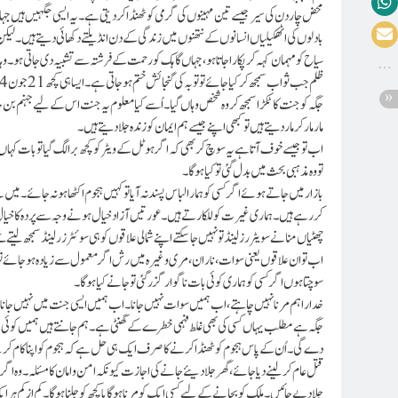
محض چار دن کی سیر جیسے تین مہینوں کی گرمی کو ٹھنڈا کردیتی ہے۔ یہ ایسی جگہیں ہیں ج
بادلوں کی اٹھکیلیاں انسانوں کے نتھنوں میں زندگی کے دن انڈیلتے دکھائی دیتے ہیں۔ 
سیاح کو مہمان کہہ کر پکارا جاتا ہو ، جہاں گاہک کو رحمت کے فرشتہ سے تشبیہ دی جاتی ہ
جگہ کو جنت کا ٹکڑا سمجھ کر وہ شخص وہاں گیا۔ اُسے کیا معلوم یہ جنت اس کے لیے جہنم بن ج
مار مار کر ماردیتے ہیں تو کبھی اپنے جیسے ہم ایمان کو زندہ جلا دیتے ہیں ۔
اب تو جیسے خوف آتا ہے یہ سوچ کر بھی کہ اگر ہوٹل کے ویٹر کو کچھ برا لگ گیا تو بات ک
تو وہ مذہبی بحث میں بدل گئی تو کیا ہوگا۔
بازار میں جاتے ہوئے اگر کسی کو ہمارا لباس پسند نہ آیا تو کہیں ہجوم ا کٹھا ہونہ جائے۔
کر رہے ہیں۔ہماری غیرت کو للکارتے ہیں ۔ عورتیں آزاد خیال ہونے وجہ سے پردہ کا خیال 
چھٹیاں منانے سویٹررز لینڈ تو نہیں جا سکتے اپنے شمالی علاقوں کو ہی سوئٹرزرلینڈ سمجھ لیتے
اب تو ان علاقوں یعنی سوات ، ناران ،مری وغیرہ میں رش اگر معمول سے زیادہ ہوجائے تو 
سوچتا ہوں اگر کسی کو ہماری کوئی بات ناگوار گزر گئی تو جانے کیا ہوگا۔
خدارا ہم مرنا نہیں چاہتے ،اب ہمیں سوات نہیں جانا ۔ اب ہمیں ایسی جنت میں نہیں جانا جہا
جگہ ہے مطلب یہاں کسی کی بھی غلط فہمی خطرے کے گھنٹی ہے۔ ہم جانتے ہیں ہمیں کوئی
دے گی۔ اُن کے پاس ہجوم کو ٹھنڈا کرنے کا صرف ایک ہی حل ہے کہ ہجوم کو اپنا کام کرلی
قتل عام کر لینے دیاجائے ، گھر جلا دیئے جانے کی اجازت کیونکہ امن و امان کا مسئلہ۔ وہ
جلا دیے جائیں۔ ملک کو بچانے کے لیے کسی ایک کو مرنا ہوگا یا کچھ کو جلنا ہوگا۔ کم از کم 