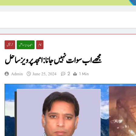
کالم
امجد پرویز ساحل
آرٹیکل
مجھے اب سوات نہیں جانا : امجد پرویزساحل
2
1 Min
Admin
June 25, 2024