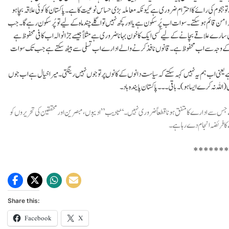
 ہجوم کی رائے کا احترام ضروری ہے کیونکہ معاملہ بڑی حساس نوعیت کا ہے۔ پاکستان کا کوئی علاقہ بچاہو
ہ امن قائم ہو سکتے ۔ سوات اب پُرسکون ہے یا اور کچھ نہیں تو اگلے چند ماہ کے لیے تو پُرسکون رہے گا۔جب
جہاں سارے علاقے بچانے کے لیے کسی ایک کا خون بہانا ضروری ہے مثلاً جیسے جڑانوالہ اب کافی محفوظ ہے
 سکول کے وجہ سے اب محفوظ ہے ۔قانوں نافذکرنے والے ادارے اب تسلی سے بیٹھ سکتے ہےجب تک سوات
یعنی اب ہم یہ نہیں کہہ سکتے کہ سیاست دانوں کے کانوں پر تو جوں نہیں رینگتی ۔ میرا خیال ہے اب جوں
لہ نہ کرے ایسا ہو) ۔باقی ۔۔۔ پاکستان پایندہ باد۔
جس سے ادارے کا متفق ہونا قطعاً ضروری نہیں۔ “تادیب” ادیبوں، مبصرین اور محققین کی تحریروں کو
ا فریضہ انجام دے رہا ہے۔
******
Share this:
Facebook
X