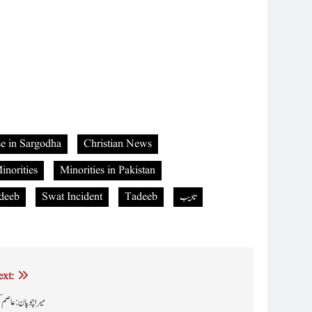
e in Sargodha
Christian News
inorities
Minorities in Pakistan
تادیب
Tadeeb
Swat Incident
deeb
xt:
میرا چوپان : عاصم ک