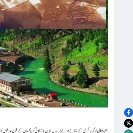
ہم پنجابی لوگ گرمی کے ستائے ہوئے ہرسال جون یا جولائی کو پاکستان کے شمالی علاقوں 