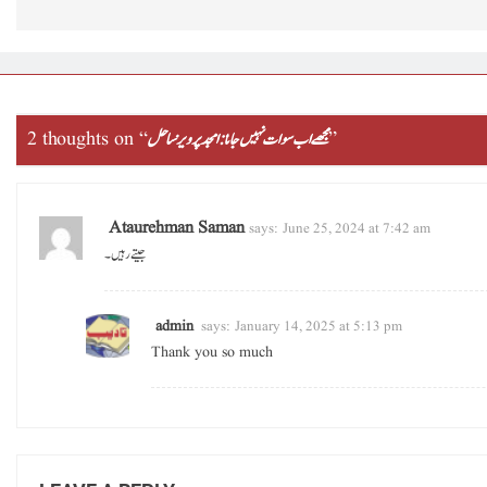
”
مجھے اب سوات نہیں جانا : امجد پرویزساحل
2 thoughts on “
Ataurehman Saman
says:
June 25, 2024 at 7:42 am
جیتے رہیں ۔
admin
says:
January 14, 2025 at 5:13 pm
Thank you so much