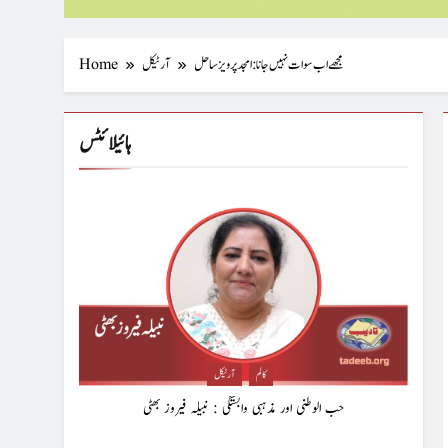
مجھے اب سوات نہیں جانا : امجد پرویزساحل
آرٹیکل
Home
ہائیلائٹس
کالم
آرٹیکل
حب الوطنی اور مذہبی وابستگی : نبیلہ فیروز بھٹی