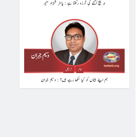
ہر بیج اُگنے کی آرزو رکھتا ہے : پاسٹر شہزاد منیر
کالم
آرٹیکل
ہم اپنے بیٹوں کو کیا سکھا رہے ہیں؟ : وسیم جبران