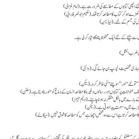
 لئے اچھی کتابوں کے مطالعے کی ضرورت ہے۔ (امام غزالی)
 ہوکر کتاب کا مطالعہ کرتا تھا۔ (حکیم ابو نصر فارابی)
ش کی جسم کے لئے۔ (ایڈیسن)
ے بچنے کے لئے ایک محفوظ پناہ گاہ تیار کرلی ہے۔
نی ضرب المثل)
ہاری شخصیت دلچسپ بن جائے گی۔ (وائٹی)
 ”تولنے“ اور ”سوچنے“ کی خاطر کرو۔ (بیکن)
وانات پر کتابوں اور رسالوں وغیرہ کا مطالعہ انسان کے دماغ کو منور بنادیتا ہے۔ (ملٹن)
بارے میں بالکل متفکر نہ ہونا چاہئے۔ (ولیم جیمز)
تجربے میں وسعت پیدا ہوتی ہے۔ (بیکن)
مطالعہ کرتا ہے اس سے وہ شخص اچھا ہے جس کو مطالعہ کا شوق نہیں. (میکالے)
سان کے مستقبل کو سنوار دیتا ہے۔دورِ حاضر طوماروں اور پتھر کی تختیوں کے مطالعہ سے بہت دور نکل آیا۔