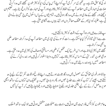
ا سبق ملتا ہے۔ یہ تعمیری سرگرمی آپ کو اپنے آس پاس کی دنیا کو بہتر طور پر سمجھنے میں مدد کرتی
ات کی مہارتوں میں مطالعہ آپ کے الفاظ کو بہتر بناتا ہے اور آپ کی مہارت کو فروغ دیتا ہے۔ تعلیم ان
یکھنے اور سمجھنے کے عادی ہونے میں مدد گار ہوتی ہیں۔ تمام بچوں کے پاس اسکول میں پڑھی جانے والی
تی ہے، طلباء کو دنیا بھر کے مختلف معاشروں اور تہذیبوں سے آگاہی ملتی ہے۔
پ فائدے ہیں اور وہ آپ کے وقت کو بہتر بنا سکتے ہیں۔
عادت سے ذہنی تناؤ کو کم کیا جاسکتا ہے۔رات کو سونے کی تیاری میں مطالعہ آپ کی مدد کرتا۔ مطالعہ علمی
بھی مدد کرتا ہے۔
 سمجھنے میں بہتری لاتا ہے اور اس طرح ایک شخص کو علمی اور مسابقتی اوصاف کی بہتری میں مدد ملتی ہے۔
موعی طور پر تندرستی کے احساس کو بہتر بناتا ہے۔کتابیں روابط استوار کرتی ہیں اور ہمدردی کرنے کی
طالعہ ہمیں زیادہ ہمدرد بننے میں مدد کرتی ہیں۔
اننا، اور فوری حقائق کے حصول میں مدد گار ثابت ہوتے ہیں۔ اپنے فارغ اوقات تفریح کے لیے پڑھ
سکتے ہیں، جیسے کہ کتاب کو جلد سے جلد پڑھیں اور پھر دوبارہ پڑھیں۔ یہ تکنیک ان کتابوں کے ساتھ اچھی
حاصل کرنے کے لیے جتنی جلدی ہو سکے پڑھنا چاہتے ہیں اور دیکھنا چاہتے ہیں کہ آپ کیا نہیں
یں عام طور پر کوڈیکس فارمیٹ میں ہوتی ہیں، بہت سے صفحات پر مشتمل ہوتی ہیں جو ایک ساتھ منسلک