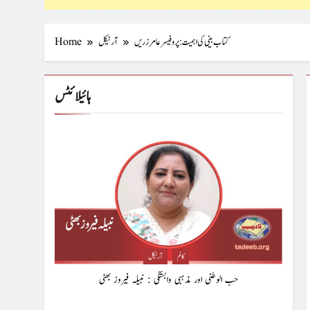
کتاب بینی کی اہمیت : پروفیسر عامر زریں
آرٹیکل
Home
ہائیلائٹس
کالم
آرٹیکل
حب الوطنی اور مذہبی وابستگی : نبیلہ فیروز بھٹی