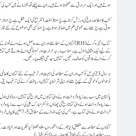
ہوتے ہیں اور ایک سرورق سے محفوظ ہوتے ہیں۔ ان سے پہلے قدیم زمانے میں کتب کی کئی ای
کتب کا مطالعہ دماغ کی ورزش کرتا ہے۔پڑھنا (مفت) تفریح کی ایک شکل ہے۔پڑھنا ارتکاز او
ہوتی ہے۔پڑھنے سے عمومی علم میں اضافہ ہوتا ہے۔پڑھنا کسی بھی موضوع کے لئے قاری می
کے لیے ایک مثالی ماحول ہے۔مناسب درجہ حرارت اور نسبتاً نمی والے علاقے میں کتابی
کرنے والے علاقوں کو صاف رکھیں۔کتابیں سیدھی شیلف پر رکھیں۔
نوجوانوں کو خوشی کے لیے پڑھنے اور اپنی شرائط پر کتابیں دریافت کرنے کی ترغیب دیتی
پاکستان میں سب سے زیادہ فروخت ہونے والی کتابوں میں تاریخ کی کتابیں، رومانوی ناول، 
سے زیادہ فروخت ہونے والی کتابتاریخ کی چھاؤں: ڈاکٹر مبارک علی کی سب سے زیادہ فرو
فروخت ہونے والی کتاب ہے، جس کی ایک اندازے کے مطابق 5-7 بلین کاپیاں فروخت ہوئی ہیں۔ یہ تاریخ میں سب سے زیادہ تقسیم ہونے والی کتاب ہے۔
کتابوں کے مطالعہ سے متعلق دُنیا بھر کے دانشوروں، علما و فضلا کیا نظریات اور خیالات رک
۔۔۔مطالعہ انسان کے لئے اخلاق کا معیار ہے۔ (ڈاکٹر اقبال)