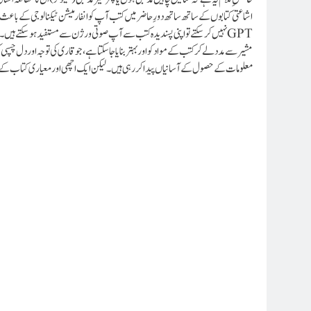
اشاعتی کتابوں کے ساتھ ساتھ دورِ حاضر میں کتب آپ کو انفارمیشن ٹیکنالوجی کے باع
نہیں کر سکتے تو اپنی پسندیدہ کتب سے آپ صوتی ورژن سے مستفید ہو سکتے ہیں۔ اب
مشیر سے مدد لے کر کتب کے مواد کو اور بہتر بنایا جاسکتا ہے، جو قاری کی توجہ اور دل چسپ
معلومات کے حصول کے آسانیاں پیدا کررہی ہیں۔ لیکن ایک اچھی اور معیاری کتاب کے م