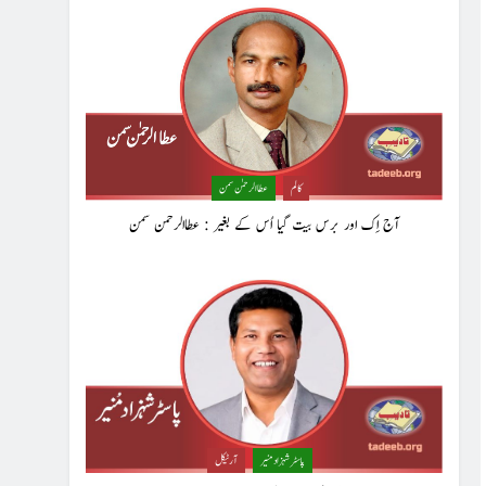
کالم
عطا الرحمٰن سمن
آج اِک اور برس بیت گیا اُس کے بغیر : عطاالرحمن سمن
پاسٹر شہزاد منیر
آرٹیکل