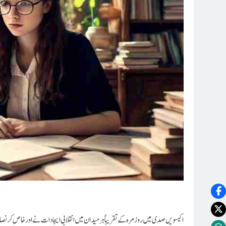
اکیسویں صدی میں روزمرہ کے تقریبا ً ہر میدان میں انقلابی ایجادات نے اور خاص کر نصا