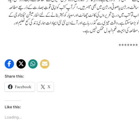
ث سافٹ ورژن یا صوتی ورژن میں بھی میسر ہیں۔ اگر آپ کتب کو اپنی قوتِ بصارت کے ذریعے مطالعہ
 تو کتب میں درج تحریروں کی کانٹ چھانٹ اور معیار کو بہتر بنانے کے لئے انفارمیشن ٹیکنالوجی کے GPT
ی کو بڑھا سکتا ہے۔ وقت تیزی سے گذر رہا ہے اور آئے دن نئی نئی ایجادات ہماری زندگی کع ٹعلیم اور
طالعہ کی اہمیت نعم البدل ممکن نہیں ہے۔
*******
Share this:
Facebook
X
Like this:
Loading...