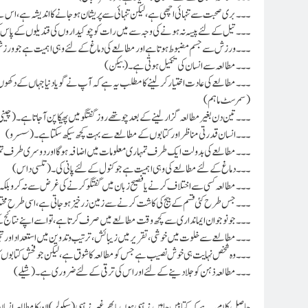
۔۔۔ بری صحبت سے تنہائی اچھی ہے، لیکن تنہائی سے پریشان ہو جانے کا اندیشہ ہے، اس
۔۔۔ تیل کے لئے پیسہ نہ ہونے کی وجہ سے میں رات کو چوکیداروں کی قندیلوں کے پاس کھڑے
۔۔۔ورزش سے جسم مضبوط ہوتا ہے اور مطالعے کی دماغ کے لئے وہی اہمیت ہے جو ورز
۔۔۔ مطالعہ سے انسان کی تکمیل ہوتی ہے۔ (بیکن)
۔۔۔مطالعے کی عادت اختیار کر لینے کا مطلب یہ ہے کہ آپ نے گویا دنیا جہاں کے دکھوں س
(سمر سٹ ماہم)
۔۔۔ تین دن بغیر مطالعہ گزار لینے کے بعد چوتھے روز گفتگو میں پھیکا پن آجاتا ہے۔(چی
۔۔۔انسان قدرتی مناظر اور کتابوں کے مطالعے سے بہت کچھ سیکھ سکتا ہے۔ (سسرو)
۔۔۔مطالعے کی بدولت ایک طرف تمہاری معلومات میں اضافہ ہوگا اوردوسری طرف تم
۔۔۔دماغ کے لئے مطالعے کی وہی اہمیت ہے جو کنول کے لئے پانی کی۔ (تلسی داس)
۔۔۔مطالعہ کسی سے اختلاف کرنے یا فصیح زبان میں گفتگو کرنے کی غرض سے نہ کرو بلکہ
۔۔۔جس طرح کئی قسم کے بیج کی کاشت کرنے سے زمین زرخیز ہو جاتی ہے، اسی طرح مختلف عن
۔۔۔ جو نوجوان ایمانداری سے کچھ وقت مطالعے میں صرف کرتا ہے، تو اسے اپنے نتائج کے 
۔۔۔ مطالعے سے خلوت میں خوشی، تقریر میں زیبائش، ترتیب وتدوین میں استعداد اور 
۔۔۔وہ شخص نہایت ہی خوش نصیب ہے جس کو مطالعہ کا شوق ہے، لیکن جو فحش کتابوں کا 
۔۔۔مطالعہ ذہن کو جلا دینے کے لئے اوراس کی ترقی کے لئے ضروری ہے۔ (شیلے)
حاصلِ کلام یہ ہے کہ کتابیں چاہیں مذہبی ہوں یا پھر غیر مذہبی (سیکولر) ان کا مطالعہ ان