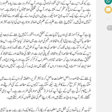
ہے کیونکہ اس سے آپ کے ذہنی نشوونما ہوتی ہے اور آپ کو ضرورت سے زیادہ علم اور زندگی ک
ہے۔ یہ آپ کے دماغ کو متحرک رکھتا ہے اور آپ کی تخلیقی صلاحیتوں کو بڑھاتا ہے۔ مواصل
لوگوں کے لیے ایک کتاب جو پڑھنا سیکھ رہے ہیں، ان کی مدد کے لیے لکھے ہوئے الفاظ کو د
کتابیں ہوتی ہیں۔کتابیں پڑھنے سے طلباء کے علم میں اضافہ ہوتا ہے، ان کی ذہانت بہتر ہو
چاہے آپ نوآموز قاری ہوں یا کتابیات کے محقق اور دانشور، کتابیں پڑھنے کے بہت دلچس
مطالعہ یا کتب بینی سے اپنی ذخیرہ الفاظ اور فہم کی مہارت میں اضافہ کیا جا سکتا ہے۔ اس 
زوال کو روکتا ہے۔یہاں تک کہ مطالعہ کی عادت آپ کو طویل عرصے تک زندہ رہنے میں 
اس کے علاوہ کتب کا مطالعہ ذخیرہ الفاظ، تجزیاتی مہارت، ارتکاز کی طاقت اور نئے الفاظ کو
تحقیق سے ثابت ہوا ہے کہ مطالعہ تناؤ اور اضطراب کو کم کر سکتا ہے، اور اپنے مزاج اور مج
صلاحیت کو وسعت دیتی اور وہ دوسروں کو سمجھنے میں ہماری مدد کرتی ہے۔ کتابیں اور ان کا م
پڑھنے کے مقاصد دراصل معلومات حاصل کرنا، بہتر تحریر، متعلقہ خبروں کے بارے میں ج
سکتا ہے یا بہتر تفریح کرنے کا طریقہ سیکھ سکتا ہے۔کتابوں کے مطالعہ کے کئی طریقے ہو 
طرح کام کرتی ہے جن کے لیے آپ کو ماسٹر (تکنیکی مواد) کی ضرورت ہے۔ آپ بڑی تصویر 
سمجھتے۔ پھر آپ دوبارہ پڑھ سکتے ہیں اور پھر اپنے علم کی خالی جگہوں کو بھر سکتے ہیں۔
کتاب تحریر یا تصاویر کی شکل میں معلومات کو ریکارڈ کرنے کا ایک ذریعہ ہے۔ جدید کتاب