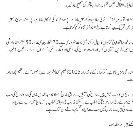
ک اشکا ل تھیں بشمول طومار یا پتھر کی تختیاں وغیرہ۔
ر توجہ مرکوز کرنے کی صلاحیت کو بہتر بناتا ہے۔پڑھنا خواندگی کو بہتر بناتا ہے۔پڑھنے سے نیند بہتر
ں تحریک پیدا کرتا ہے۔پڑھنا ذہنی تناؤ کو کم کرتا ہے۔
کتابوں کے مطالعے اور ان سے حاصل ہونے والے فوائد کے ساتھ ساتھ اپنی کتابوں کا خیال رکھنا بھی بہت ضروری ہے۔ 70° فارن ہائیٹ اور 50% رشتہ دار نمی (RH) کتاب ذخیرہ کرنے
ں ذخیرہ کریں۔کتابوں کو براہ راست سورج کی روشنی اور دیگر روشنی کے ذرائع سے دور رکھیں۔ذخیرہ
ہر سال 23 اپریل کو کتب اور ان کے مطالعہ کی اہمیت اور ترغیب کے لئے کتابوں کا عالمی دن بھی منایا جاتا ہے۔ کتابوں کے عالمی دن 2025 کا تھیم ”اپنا طریقہ سے پڑھیں ” ہے۔ تھیم بچوں اور
 ہے۔
اور بچوں کا ادب شامل ہیں۔ تاریخ کی کتابیں۔اوراق تاریخ: مولانا وحید الدین خان کی اردو تاریخ کی سب
خت ہونے والی اردو تاریخ کی کتاب ہے۔ مسیحی مذہب کی الہامی کتاب بائبل دنیا میں سب سے زیادہ
ھتے ہیں، ملاحظہ ہو۔