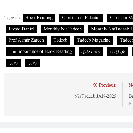
Tagged:
Book Reading
Christian in Pakistan
Christian M
Javaid Daniel
Monthly NiaTadeeb
Monthly NiaTadeeb L
Prof Aamir Zareen
Tadeeb
Tadeeb Magazine
Tadee
جاوید ڈینی ایل
پروفیسر عامر زریں
The Importance of Book Reading
نیاتادیب
نیا تادیب
Post
Previous:
Ne
navigation
NiaTadeeb JAN-2025
Br
F