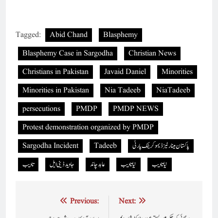
Tagged:
Abid Chand
Blasphemy
Blasphemy Case in Sargodha
Christian News
Christians in Pakistan
Javaid Daniel
Minorities
Minorities in Pakistan
Nia Tadeeb
NiaTadeeb
persecutions
PMDP
PMDP NEWS
Protest demonstration organized by PMDP
پاکستان مینارٹیز ڈیموکریٹک پارٹی
Tadeeb
Sargodha Incident
نیاتادیب
نیا تادیب
عابد چاند
جاوید ڈینی ایل
تادیب
Post
Previous:
Next: