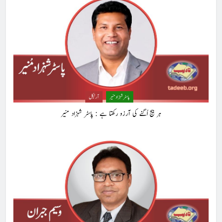
8
ایمان،عقل اور آنے والا اِنسان : ڈاکٹر ایورسٹ جان
ڈاکٹر ایورسٹ جان
آرٹیکل
1
حب الوطنی اور مذہبی وابستگی : نبیلہ فیروز بھٹی
پاسٹر شہزاد منیر
آرٹیکل
کالم
آرٹیکل
ہر بیج اُگنے کی آرزو رکھتا ہے : پاسٹر شہزاد منیر
2
آج اِک اور برس بیت گیا اُس کے بغیر : عطاالرحمن سمن
کالم
عطا الرحمٰن سمن
3
ہر بیج اُگنے کی آرزو رکھتا ہے : پاسٹر شہزاد منیر