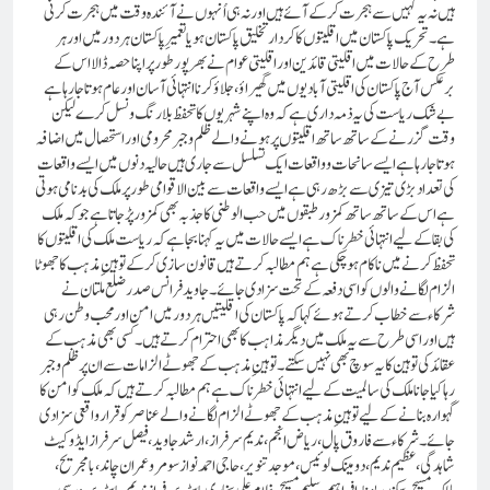
ہیں نہ یہ کہیں سے ہجرت کر کے آئے ہیں اور نہ ہی اُنہوں نے آئندہ وقت میں ہجرت کرنی
ہے۔ تحریک پاکستان میں اقلیتوں کا کردار تخلیق پاکستان ہو یا تعمیر ِپاکستان ہر دور میں اور ہر
طرح کے حالات میں اقلیتی قائدین اور اقلیتی عوام نے بھر پور طور پر اپنا حصہ ڈالا اس کے
برعکس آج پاکستان کی اقلیتی آبادیوں میں گھیراؤ، جلاؤ کرنا انتہائی آسان اورعام ہوتا جا رہا ہے
بے شک ریاست کی یہ ذمہ داری ہے کہ وہ اپنے شہریوں کا تحفظ بلا رنگ ونسل کرے لیکن
وقت گزرنے کے ساتھ ساتھ اقلیتوں پر ہونے والے ظلم و جبر محرومی اور استحصال میں اضافہ
ہوتا جا رہا ہے ایسے سانحات و واقعات ایک تسلسل سے جاری ہیں حالیہ دنوں میں ایسے واقعات
کی تعداد بڑی تیزی سے بڑھ رہی ہے ایسے واقعات سے بین الاقوامی طور پر ملک کی بدنامی ہوتی
ہے اس کے ساتھ ساتھ کمزور طبقوں میں حب الوطنی کا جذبہ بھی کمزور پڑ جاتا ہے جو کہ ملک
کی بقا کے لیے انتہائی خطرناک ہے ایسے حالات میں یہ کہنا بجا ہے کہ ریاست ملک کی اقلیتوں کا
تحفظ کرنے میں ناکام ہو چکی ہے ہم مطالبہ کرتے ہیں قانون سازی کر کے تو ہینِ مذہب کا جھوٹا
الزام لگانے والوں کو اسی دفعہ کے تحت سزادی جائے۔ جاوید فرانس صدر ضلع ملتان نے
شرکاء سے خطاب کرتے ہوئے کہا کہ پاکستان کی اقلیتیں ہر دور میں امن اور محب وطن رہی
ہیں اور اسی طرح سے یہ ملک میں دیگر مذاہب کا بھی احترام کرتے ہیں۔ کسی بھی مذہب کے
عقائد کی تو ہین کا یہ سوچ بھی نہیں سکتے ۔تو ہینِ مذہب کے جھوٹے الزامات سے ان پر ظلم و جبر
رہا کیا جانا ملک کی سالمیت کے لیے انتہائی خطر ناک ہے ہم مطالبہ کرتے ہیں کہ ملک کو امن کا
گہوارہ بنانے کے لیے توہینِ مذہب کے جھوٹے الزام لگانے والے عناصر کو قرارواقعی سزادی
جائے ۔شرکاء سے فاروق پال ، ریاض انجم، ندیم سرفراز، ارشد جاوید ، فیصل سرفراز ایڈوکیٹ
شاہدگی، عظیم ندیم، دو مینک لوئیس، موجد تنویر ،حاجی احمد نواز سومرو عمران چاند ، با مجریح ،