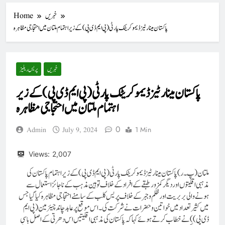
خبریں
Home
پاکستان مینارٹیز ڈیموکریٹک پارٹی (پی ایم ڈی پی) کے زیر اہتمام ملتان میں احتجاجی مظاہرہ
خبریں
پریس ریلیز
پاکستان مینارٹیز ڈیموکریٹک پارٹی (پی ایم ڈی پی) کے زیر
اہتمام ملتان میں احتجاجی مظاہرہ
0
1 Min
Admin
July 9, 2024
Views:
2,007
ملتان (پ۔ر) پاکستان مینارٹیز ڈیموکریٹک پارٹی (پی ایم ڈی پی) کے زیر اہتمام پاکستان کی
مذہبی اقلیتوں اور دیگر کمزور طبقے کے افراد کے خلاف توہین مذہب کے نا جائز استعمال سے
ہونے والی بربریت اور ظلم و جبر کے خلاف پریس کلب کے سامنے احتجاجی مظاہر ہ کیا گیا جس
میں کثیر تعداد میں خواتین و حضرات نے شرکت کی۔اس موقع پر عابد چاند چیئر مین (پی ایم
ڈی پی) ) نے خطاب کرتے ہوئے کہا کہ پاکستان کی مذہبی اقلیتیں اس دھرتی کے اصل باسی