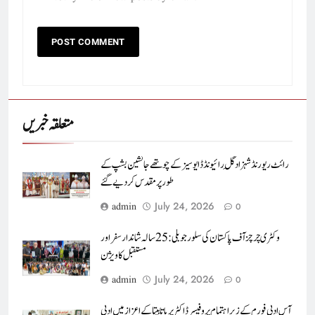
متعلقہ خبریں
رائٹ ریورنڈ شہزاد گِل رائیونڈ ڈایوسیز کے چوتھے جانشین بشپ کے
طور پر مقدس کر دیے گئے
July 24, 2026
admin
0
وکٹری چرچز آف پاکستان کی سلور جوبلی : 25 سالہ شاندار سفر اور
مستقبل کا ویژن
July 24, 2026
admin
0
آس ادبی فورم کے زیرِ اہتمام پروفیسرڈاکٹر پریا تابیتا کے اعزاز میں ادبی