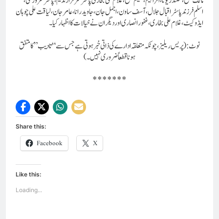
مالک مسیح، سکندریونا ، افراہیم، سلیم مسیح،غلام علی بخاری پاسٹر سرفراز ندیم، پاسٹرسرور سی ،
اسلم فرزند پاسٹراقبال جلال ، آسف ساون، اجمل جان، جاوید رانا، عامر جان ، لیاقت علی چوہان
ایڈوکیٹ، غلام علی بخاری، غفور انصاری اور دیگران نے خیالات کا اظہار کیا۔
نوٹ:( پریس ریلیز ، چونکہ متعلقہ ادارے کی ذاتی خبر ہوتی ہے جس سے “تادیب” کا متفق
ہونا قطعاً ضروری نہیں۔)
*******
Share this:
Facebook
X
Like this:
Loading...