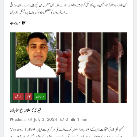
اُن کا کاروبار تباہ کرنا، انہیں مارنا پیٹنا قتل کرنا جیسے واقعات ہمارے ملک میں معمول بن چکے ہیں ۔ اب بہ ظاہر جذباتی
حملہ آوروں کو مشتعل ہجوم کی بجائے پروفیشنل ہجوم کہنا…
مزید پڑھیے
یوحنا جان
کالم
آرٹیکل
قیدی کا اعلان : یوحناجان
July 3, 2024
0
1 min
admin
Views: 1,399 کسی بھی لفظ کی حقیقت ، اس کے استعمال اور استعمال کرنے والے کی سرگرمی سے عیاں