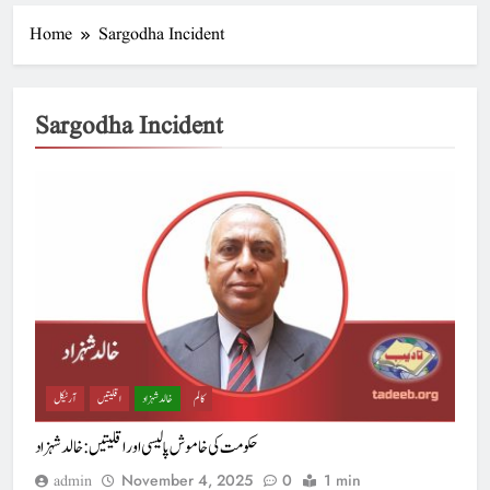
Home
Sargodha Incident
Sargodha Incident
کالم
خالد شہزاد
اقلیتیں
آرٹیکل
حکومت کی خاموش پالیسی اور اقلیتیں :خالد شہزاد
November 4, 2025
0
1 min
admin