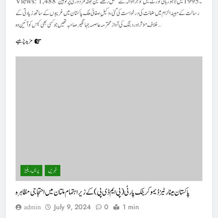
Views: 1,488 ۔1995 میں لاہور ہائی کورٹ میں گوجرانوالہ سے تعلق رکھنے تین بھٹہ مزدوری پر توہین
رسالت کے مبینہ الزام میں ضمانت کی درخواست کی گئی، وکیلِ صفائی ملک پاکستان میں غریبوں کے ساتھ زیادتی کے
خلاف مؤثر اور دبنگ کی آواز محترمہ عاصمہ جہانگیر صاحبہ تھیں جو کسی بھی کیس کو آئین وہ…
مزید پڑھیے
خبریں
پریس ریلیز
پاکستان مینارٹیز ڈیموکریٹک پارٹی (پی ایم ڈی پی) کے زیر اہتمام ملتان میں احتجاجی مظاہرہ
July 9, 2024
0
1 min
admin