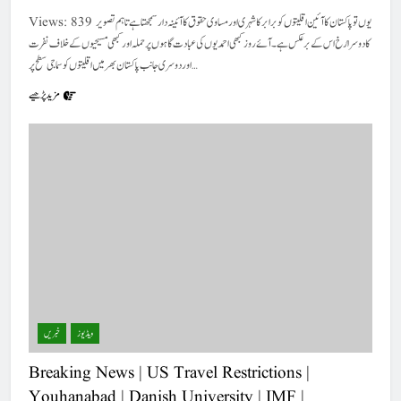
Views: 839 یوں تو پاکستان کا آئین اقلیتوں کو برابر کا شہری اور مساوی حقوق کا آئینہ دار سمجھتا ہے تاہم تصویر
کا دوسرا رُخ اس کے برعکس ہے۔ آئے روز کبھی احمدیوں کی عبادت گاہوں پر حملہ اور کبھی مسیحیوں کے خلاف نفرت
اور دوسری جانب پاکستان بھر میں اقلیتوں کو سماجی سطح پر…
مزید پڑھیے
ویڈیوز
خبریں
Breaking News | US Travel Restrictions |
Youhanabad | Danish University | IMF |