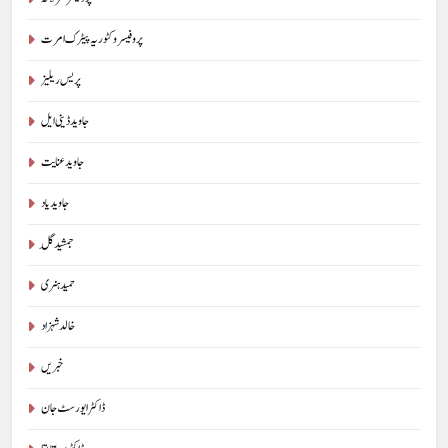
پروفیسر وکٹوریہ پیٹرک امرت
پریس ریلیز
جاوید ڈینی ایل
جاوید عنایت
جاوید یاد
جمشید گِل
حمید ہنری
خالد شہزاد
خبریں
ڈاکٹر ایورسٹ جان