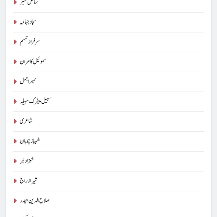
ساحل منیر
سجاد جہانیہ
سرفراز تبسم
سموئیل کامران
سمیر اجمل
سہیل پیٹرک سہیلہ
شاعری
شہباز چوہان
شہزاد نیر
شیراز راج
صلاح الدین حیدر