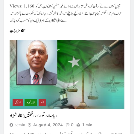
Views: 1,160 قیامِ پاکستان سے لے کر آج تک وطن عزیز میں بسنے والے غیرمسلم پاکستانیوں پر جن کو
عرف عام میں اقلیتیں کہا جاتا ہے اتنے احسان کیے جا چکے ہیں جن کا شمار نہیں،یہاں تک کہ حکومت نے پاکستان میں
بسنے والی اقلیتوں کے نام ہی ایک دن کو منسوب کر دیا تاکہ…
مزید پڑھیے
کالم
خالد شہزاد
آرٹیکل
ریاست ، تلوار اور اقلیتیں : خالد شہزاد
August 4, 2024
0
1 min
admin