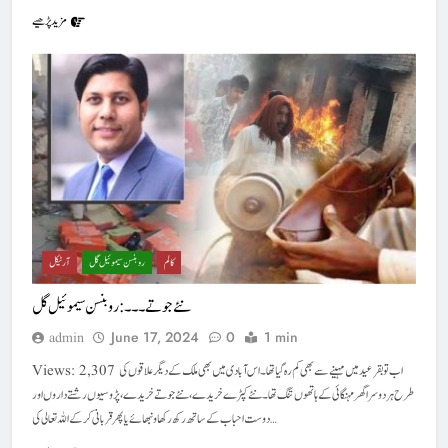
مزید پڑھیے
کالم
روبنسن سیموئیل گل
آرٹیکل
نئے جوتے ۔۔۔ : روبنسن سیموئیل گل
June 17, 2024
0
1 min
admin
Views: 2,307 اب تو بقر عید میں مہینے سے بھی کم رہ گیا تھا۔ اس آبادی میں بھی ملک کے دیگر علاقوں کی
طرح ہر دوسرا گھر مہنگائی کے ہاتھوں تنگ تھا۔ نئے کپڑے خریدے، نئے جوتے خریدے،پڑوسیوں رشتے داروں اور
دوست احباب کے ساتھ رکھ رکھاو نبھائے یا پھر قربانی کرکے اللہ تعالی کی…