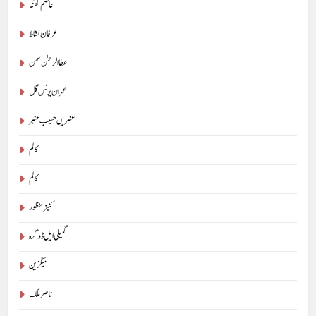
عاصم کھنّہ
عرفان نشاط
عطا الرحمٰن سمن
عمران یونس گل
عنبریں حسیب عنبر
کالم
5
کالم
شگفتہ گفتگو تیری : جاوید ڈینی ایل
کنیز منظور
جاوید ڈینی ایل
آرٹیکل
گمیلی ایل ڈوگرہ
6
میگزین
پوپ لیو،مصنوعی ذہانت اور پسماندہ لوگ : نبیلہ فیروز بھٹی
ناصر ملک
کالم
آرٹیکل