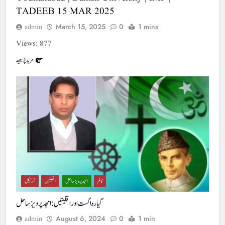
TADEEB 15 MAR 2025
March 15, 2025
0
1 mins
admin
Views: 877
مزید پڑھیے
کالم
امجد پرویز ساحل
اقلیتیں
آرٹیکل
گیارہ اگست اور اقلیتیں : امجد پرویزساحل
August 6, 2024
0
1 min
admin