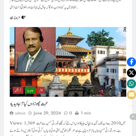
ہوتی ہے ورنہ بہت سی اصطلاحات اس خطہ کے علاوہ دیگر زبانوں اور ریاستوں کے ستون عمل میں لاتے ہیں۔ عام
الفاظ میں یہ کہنا واجب ہو گا کہ جاہل کی جہالت اور اخلاقی ذلت ذہنی…
مزید پڑھیے
کالم
جاوید یاد
آرٹیکل
محبت چھوڑ دُوں کیا ؟ : جاوید یاد
June 29, 2024
0
1 min
admin
Views: 1,369 مَیں 2010 سے اب تک تین بار نیپال جا چکا ہوں اس لئے کہ مجھے قدرتی حسن سے محبت
ہے۔اور قدرتی حسن وہاں بام عروج پر ہے جدھر نظر اٹھائیں بہتی ہوئی ندیاں،گرتی ہوئی آبشاریں ،اڑتے ہوئے