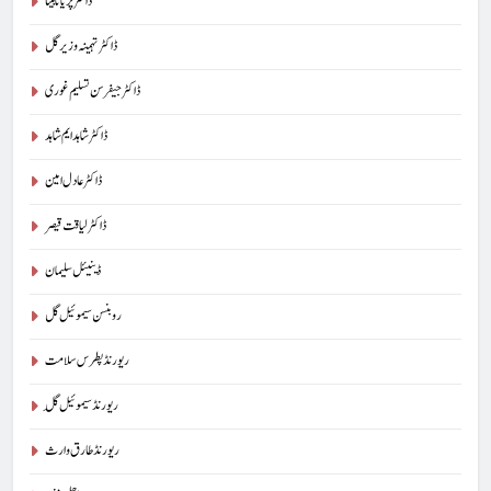
ڈاکٹر پریا تابیتا
ڈاکٹر تہمینہ وزیر گل
ڈاکٹر جیفرسن تسلیم غوری
ڈاکٹر شاہد ایم شاہد
ڈاکٹر عادل امین
ڈاکٹر لیاقت قیصر
ڈینیئل سلیمان
روبنسن سیموئیل گل
ریورنڈ پطرس سلامت
ریورنڈ سیموئیل گِل
ریورنڈ طارق وارث