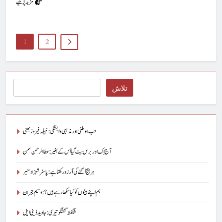
مزید پڑھیے
1
2
Search
تلاش
حب الوطنی اور مذہبی وابستگی : نبیلہ فیروز بھٹی
آج اِک اور برس بیت گیا اُس کے بغیر : عطاالرحمن سمن
ہر بیج اُگنے کی آرزو رکھتا ہے : پاسٹر شہزاد منیر
ہم اپنے بیٹوں کو کیا سکھا رہے ہیں؟ : وسیم جبران
شگفتہ گفتگو تیری : جاوید ڈینی ایل