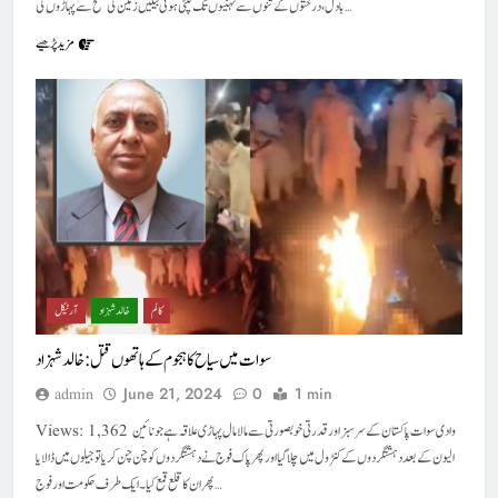
بادل، درختوں کے تنوں سے ٹہنیوں تک لپٹی ہوئی بیلیں زمین کی سطح سے پہاڑوں کی…
مزید پڑھیے
کالم
خالد شہزاد
آرٹیکل
سوات میں سیاح کا ہجوم کے ہاتھوں قتل : خالد شہزاد
June 21, 2024
0
1 min
admin
Views: 1,362 وادی سوات پاکستان کے سر سبز اور قدرتی خوبصورتی سے مالا مال پہاڑی علاقہ ہے جو نائین
الیون کے بعد دہشتگردوں کے کنٹرول میں چلا گیا اور پھر پاک فوج نے دہشتگردوں کو چن چن کر یا تو جیلوں میں ڈالا یا
پھر ان کا قلع قمع کیا۔ ایک طرف حکومت اور فوج…