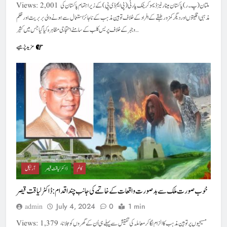
Views: 2,001 ملتان (پ۔ر) پاکستان مینارٹیز ڈیموکریٹک پارٹی (پی ایم ڈی پی) کے زیر اہتمام پاکستان کی
مذہبی اقلیتوں اور دیگر کمزور طبقے کے افراد کے خلاف توہین مذہب کے نا جائز استعمال سے ہونے والی بربریت اور ظلم
و جبر کے خلاف پریس کلب کے سامنے احتجاجی مظاہر ہ کیا گیا جس میں کثیر…
مزید پڑھیے
کالم
ڈاکٹر لیاقت قیصر
آرٹیکل
خوب صورت ملک سے بدصورت واقعات کے خاتمے کی جانب چند اقدام : ڈاکٹر لیاقت قیصر
July 4, 2024
0
1 min
admin
Views: 1,379 مسیحیوں پر توہین مذہب کا الزام لگا کر معاملہ کی تفتیش سے پہلے ہی اُن کے گھروں کو جلانا،