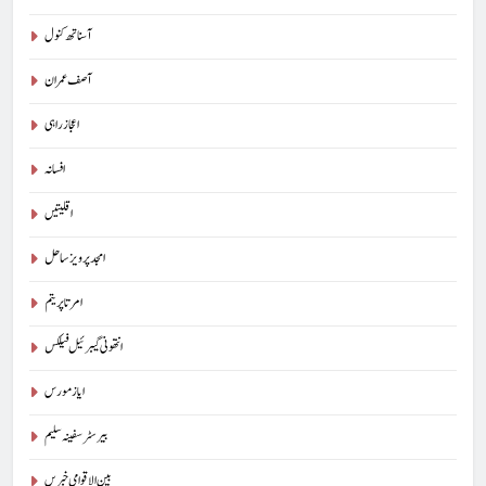
آسناتھ کنول
آصف عمران
اعجاز راہی
افسانہ
اقلیتیں
امجد پرویز ساحل
امرتا پریتم
انتھونی گیبرئیل فیلکس
ایاز مورس
بیرسٹرسفینہ سلیم
بین الاقوامی خبریں