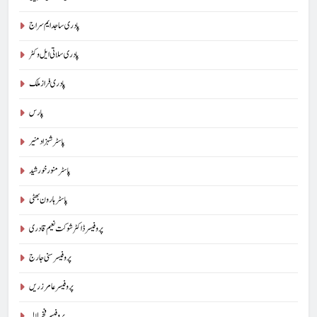
پادری ساجد ایم سراج
پادری سلاتی ایل وکٹر
پادری فراز ملک
پارس
پاسٹر شہزاد منیر
پاسٹر منور خورشید
پاسٹر ہارون بھٹی
پروفیسر ڈاکٹر شوکت نعیم قادری
پروفیسر سنی جارج
پروفیسر عامر زریں
پروفیسر فخر لالہ