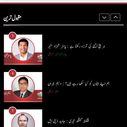
آج اِک اور برس بیت گیا اُس کے بغیر : عطاالرحمن سمن
مقبول ترین
کالم
عطا الرحمٰن سمن
3
ہر بیج اُگنے کی آرزو رکھتا ہے : پاسٹر شہزاد منیر
پاسٹر شہزاد منیر
آرٹیکل
4
ہم اپنے بیٹوں کو کیا سکھا رہے ہیں؟ : وسیم جبران
کالم
آرٹیکل
5
شگفتہ گفتگو تیری : جاوید ڈینی ایل