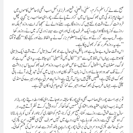
صبح سے لے کر اسلم، اکرم، سلمیٰ، اقصیٰ، شمع اور فرزندِ اکمل سب انھی لاحاصل کاموں میں
اپنے ایامِ زندگی میں بھوک پیاس میں گزارتے پائے گئے۔ چوراہی صاحب ریڑھی پر پھل
فروخت کرتے وقت بولتے ہیں کہ روزہ لگا ہے۔ سنُنے والے نے سمجھا کہ اسے روزہ کم بلکہ وہ
روزے کو زیادہ لگا ہوا ہے۔ ایک طرف چوری اور اوپر سے سینہ زوری کہ میں نے روزہ رکھا
ہے۔قریب سے گزرتے ہوئے ایک نامعلوم بزرگ نے یہ الفاظ سنُے اور کہنے لگا: “مجھے تو لگتا
ہے یہ روزہ گھر رکھ کر بھول چکا ہے۔”
اس وقت حال و بے حال ہے اور بالکل وہی حال ہے جو بھوک ہڑتال کرتے وقت ایک ہڑتالی
کا ہوتا ہے۔ یہاں اس لفظ میں سے “ہڑ” نکال لیں تو “تالی” بن جاتا ہے۔ یہ وہی عکس ہے جو
لوگ رمضان میں استعمال کرتے ہیں، خاص طور پر جب روزہ صرف بھوک پیاس برداشت
کرنے تک محدود ہو جائے اور دل، زبان، آنکھ، کان اور رویوں میں کوئی تبدیلی نہ آئے۔ باقی
بھوک ہی بچتی ہے، فلمیں چلتی ہیں، پیاس تڑپتی ہے، انسانیت مرتی ہے اور ہیرے کی منڈی
چلتی ہے۔جہاں غریب کی بھوک اور امیر کے نمائشی صیام کی دکان بکتی ہے۔
تو براہِ راست چوراہی صاحب بھی وہی چور کا سابقہ، راہ جاتے راہی کا واسطہ دیتے، چور بازار
میں مذہب، ایمان، عقیدہ اور اعتماد کی قسمیں کھا کھا کر گرد و پیش کرتے نظر آتے ہیں۔ ہر
سال بڑے شوق سے روزے رکھنا، صبح سحری کرنا، شام کو افطاری کرنا اور لوگوں کو بار بار بتانا
کہ وہ کتنی سختی سے روزہ رکھ رہا ہے، لیکن رویے میں نہیں صرف سختی ہی نکلتی۔سر پر پگڑی،
منہ کی حالت بگڑی، دوسروں کی برائی؛ چور چوراہے پر بلند آواز سے خدا رسول کی قسم کھا ئی ۔