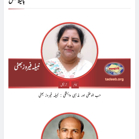
ہائیلائٹس
کالم
آرٹیکل
حب الوطنی اور مذہبی وابستگی : نبیلہ فیروز بھٹی