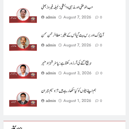
حب الوطنی اور مذہبی وابستگی : نبیلہ فیروز بھٹی
August 7, 2026
admin
0
آج اِک اور برس بیت گیا اُس کے بغیر : عطاالرحمن سمن
August 7, 2026
admin
0
ہر بیج اُگنے کی آرزو رکھتا ہے : پاسٹر شہزاد منیر
August 3, 2026
admin
0
ہم اپنے بیٹوں کو کیا سکھا رہے ہیں؟ : وسیم جبران
August 1, 2026
admin
0