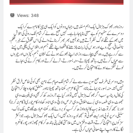
Views:
348
روزہ اور بھوک ہڑتال ایک اہم مسئلہ ہیں، جہاں دونوں کو ایک ہی چیز کا نام دے کر ایک
دوسرے کے مفہوم کو بے معنی بنایا جا رہا ہے۔ کہیں صبح سے لے کر شام تک روٹی کی تلاش
میں بھوکے ننگے لوگ نظر آتے ہیں جو آہیں بھر بھر کر بنانے والے کی اس مخلوق کے جبر، ظلم،
ناانصافی، تلخ رویے اور ہوس کی زینت چڑھنے کا شکوہ اپنے ننگے جسم اور افلاس کی چکی میں پسنے
سے کر رہے ہیں۔ وہ بھی بیچارے روزانہ اپنے بھوکے ہونے کے نشان جسم، کپڑوں اور چہروں
سے عیاں کرتے ہیں۔ ہاتھ پھیلاتے، منہ بسورتے، ترلے کرتے اور کام کرنے کی بجائے
لولے لنگڑے ہونے کا احتجاج کرتے ہیں۔
وہیں دوسری طرف صبح سویرے سے لے کر شام تک صیام کے نام پر بھی کوئی خاص فرق نظر
نہیں آتا۔ منہ بسورنا، بہانے بنانا، سستی کا عزم رکھنا، ہاتھ پھیلانا اور منطق کا جادو چلا کر احتجاج
کی کال دینا، یہ سب اگربھوک ہڑتال نہیں تو اور کیا ہے؟روزہ رکھ کر بھی وہی غیبت، وہی
جھوٹ، وہی غصہ، وہی بُرے اخلاق، وہی حرص و لالچ، وہی انا، دکھاوا، کام چوری (کام نہ کرنا)
اور ناسمجھ کرتوت؛ مذہب کا لبادہ اوڑھ کر کسب کو بروئے کار رکھنا، عبادت گاہ میں ٹک ٹاک ،
سلیفی ، سر پر ٹوپی اور نیت کھوٹی تو سمجھ لو یہ روزہ نہیں، بس ایک بھوک ہڑتال ہے۔ جو اکثر
سڑکوں پر احتجاج کرتے وقت، دفتروں میں علامتی کالی پٹی باندھ کرکام چھوڑ اور چور کا نعرہ
لگانے کا روپ اپنے معانی عیاں کرتی ہے۔