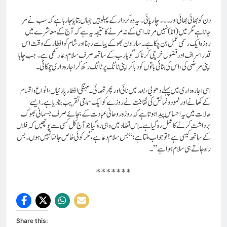
دن کو بھائی بھائی اور ۔۔۔ چارپائی۔ یہ وہ کردار کے پہلو ہیں جہاں بتایا جا رہا ہے کہ سب نے مر
جانا ہے مگر میں (انا) نہیں مرنا۔ اسی کے نہ مرنے کا نتیجہ یہ ہے کہ آج کے معاشرے میں
روزہ ایک رسمی عمل بن چکا ہے۔ سارا دن بھوکے پیاسے رہنا اور شام کو افطار کے وقت اس
قدر اسراف اور فضول خرچی کرنا کہ گویا رب کے ساتھ صرف سلام دعا رکھی ہے۔ جب چاہا
اپنی مرضی کی، اس کی بتائی باتوں کو دبا کر اپنی ٹانگ پر ٹانگ رکھ کر اجارہ داری چمکائی۔
اسی اجارہ داری میں پہلے دھوبی، بعد میں نائی اور پھر قصائی۔مہنگی افطار پارٹیاں، انواع و اقسام
کے کھانے اور نمود و نمائش کی ثقافت نے روزے کو ایک سماجی تقریب بنا دیا ہے۔ ایسے
حالات میں یہ احساس پیدا ہوتا ہے کہ روزہ روحانی عبادت کے بجائے صرف جسمانی بھوک
برداشت کرنے کا عمل رہ گیا ہے۔اِس تضاد میں وہی رہ گیا جو آج کل کسی سے پوچھیں کہ فلاں
کے ساتھ کیسی ہے؟تو جواب ملتا ہے؛ “بس سلام دعا ہے، مگر کوئی خاص جانتا نہیں ہوں۔ بس
راہ جاتے ہی سلام ہوا ہے”۔
*******
Share this: