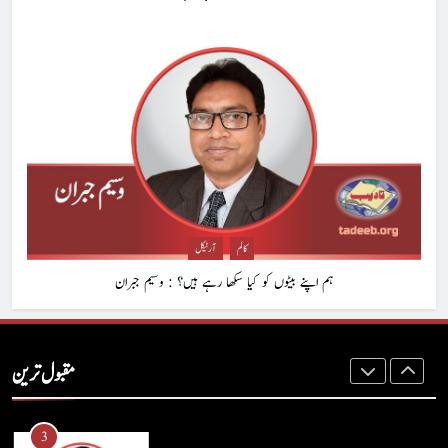
8
ایمان،عقل اور آنے والا اِنسان : ڈاکٹر ایورسٹ جان
ڈاکٹر ایورسٹ جان
آرٹیکل
1
حب الوطنی اور مذہبی وابستگی : نبیلہ فیروز بھٹی
کالم
آرٹیکل
کالم
آرٹیکل
ہم اپنے بیٹوں کو کیا سکھا رہے ہیں؟ : وسیم جبران
2
آج اِک اور برس بیت گیا اُس کے بغیر : عطاالرحمن سمن
مقبول ترین
کالم
عطا الرحمٰن سمن
3