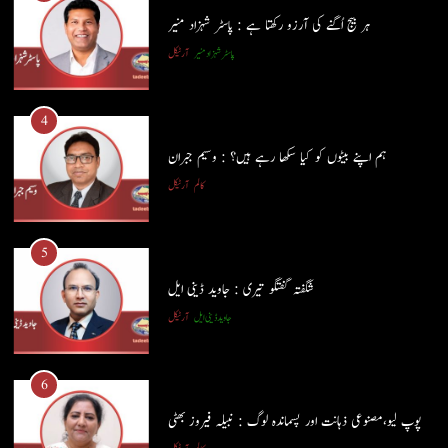
ہر بیج اُگنے کی آرزو رکھتا ہے : پاسٹر شہزاد منیر
پاسٹر شہزاد منیر
آرٹیکل
4
ہم اپنے بیٹوں کو کیا سکھا رہے ہیں؟ : وسیم جبران
کالم
آرٹیکل
5
شگفتہ گفتگو تیری : جاوید ڈینی ایل
جاوید ڈینی ایل
آرٹیکل
5
شگفتہ گفتگو تیری : جاوید ڈینی ایل
6
جاوید ڈینی ایل
آرٹیکل
پوپ لیو،مصنوعی ذہانت اور پسماندہ لوگ : نبیلہ فیروز بھٹی