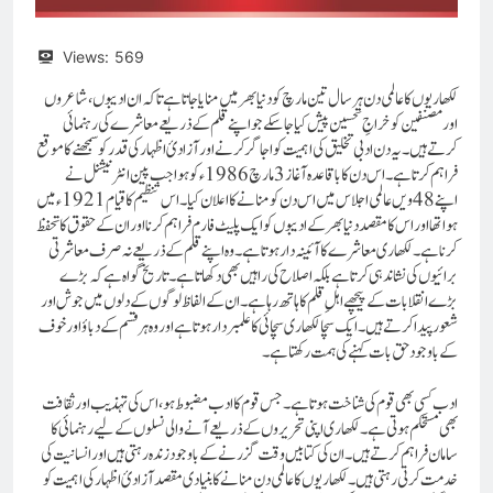
Views:
569
لکھاریوں کا عالمی دن ہر سال تین مارچ کو دنیا بھر میں منایا جاتا ہے تاکہ ان ادیبوں، شاعروں
اور مصنفین کو خراجِ تحسین پیش کیا جا سکے جو اپنے قلم کے ذریعے معاشرے کی رہنمائی
کرتے ہیں۔ یہ دن ادبی تخلیق کی اہمیت کو اجاگر کرنے اور آزادیٔ اظہار کی قدر کو سمجھنے کا موقع
فراہم کرتا ہے۔ اس دن کا باقاعدہ آغاز 3 مارچ 1986ء کو ہوا جب پین انٹر نیشنل نے
اپنے 48ویں عالمی اجلاس میں اس دن کو منانے کا اعلان کیا۔ اس تنظیم کا قیام 1921ء میں
ہوا تھا اور اس کا مقصد دنیا بھر کے ادیبوں کو ایک پلیٹ فارم فراہم کرنا اور ان کے حقوق کا تحفظ
کرنا ہے۔لکھاری معاشرے کا آئینہ دار ہوتا ہے۔ وہ اپنے قلم کے ذریعے نہ صرف معاشرتی
برائیوں کی نشاندہی کرتا ہے بلکہ اصلاح کی راہیں بھی دکھاتا ہے۔ تاریخ گواہ ہے کہ بڑے
بڑے انقلابات کے پیچھے اہلِ قلم کا ہاتھ رہا ہے۔ ان کے الفاظ لوگوں کے دلوں میں جوش اور
شعور پیدا کرتے ہیں۔ ایک سچا لکھاری سچائی کا علمبردار ہوتا ہے اور وہ ہر قسم کے دباؤ اور خوف
کے باوجود حق بات کہنے کی ہمت رکھتا ہے۔
ادب کسی بھی قوم کی شناخت ہوتا ہے۔ جس قوم کا ادب مضبوط ہو، اس کی تہذیب اور ثقافت
بھی مستحکم ہوتی ہے۔ لکھاری اپنی تحریروں کے ذریعے آنے والی نسلوں کے لیے رہنمائی کا
سامان فراہم کرتے ہیں۔ ان کی کتابیں وقت گزرنے کے باوجود زندہ رہتی ہیں اور انسانیت کی
خدمت کرتی رہتی ہیں۔لکھاریوں کا عالمی دن منانے کا بنیادی مقصد آزادیٔ اظہار کی اہمیت کو