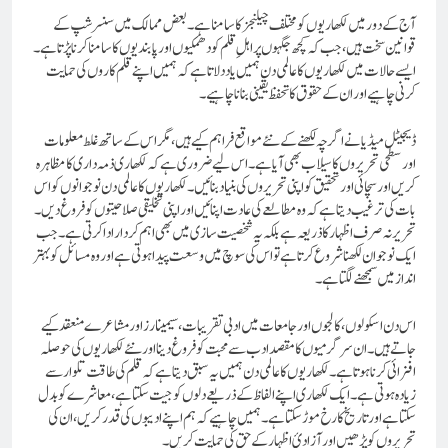
آج کے دور میں لکھاریوں کو مختلف چیلنجز کا سامنا ہے۔ بعض ممالک میں سنسرشپ کے
قوانین سخت ہیں، جب کہ کچھ جگہوں پر اہلِ قلم کو دھمکیوں اور پابندیوں کا سامنا کرنا پڑتا ہے۔
ایسے حالات میں لکھاریوں کا عالمی دن ہمیں یاد دلاتا ہے کہ ہمیں اپنے قلم کاروں کی حمایت
کرنی چاہیے اور ان کے حقوق کا تحفظ یقینی بنانا چاہیے۔
ڈیجیٹل میڈیا نے اگرچہ لکھنے کے نئے مواقع فراہم کیے ہیں، مگر اس کے ساتھ غلط معلومات
اور سطحی تحریروں کا سیلاب بھی آیا ہے۔ اس لیے ضروری ہے کہ لکھاری ذمہ داری کا مظاہرہ
کریں اور سچائی اور تحقیق کو اپنی تحریروں کی بنیاد بنائیں۔لکھاریوں کا عالمی دن نوجوانوں کو اس
بات کی ترغیب دیتا ہے کہ وہ مطالعے کی عادت اپنائیں اور اپنی تخلیقی صلاحیتوں کو فروغ دیں۔
تحریر نہ صرف اظہار کا ذریعہ ہے بلکہ یہ شخصیت سازی میں بھی اہم کردار ادا کرتی ہے۔ جب
ایک نوجوان لکھنا شروع کرتا ہے تو اس کی سوچ میں وسعت پیدا ہوتی ہے اور وہ مسائل کو بہتر
انداز میں سمجھنے لگتا ہے۔
اس دن اسکولوں، کالجوں اور جامعات میں ادبی تقریبات، سیمینارز اور مشاعرے منعقد کیے
جاتے ہیں۔ ان سرگرمیوں کا مقصد ادب سے محبت کو فروغ دینا اور نئے لکھاریوں کی حوصلہ
افزائی کرنا ہوتا ہے۔لکھاریوں کا عالمی دن ہمیں یہ سبق دیتا ہے کہ قلم کی طاقت تلوار سے
زیادہ ہوتی ہے۔ ایک لکھاری اپنے الفاظ کے ذریعے دلوں کو جیت سکتا ہے، معاشرے کو بدل
سکتا ہے اور تاریخ کا رخ موڑ سکتا ہے۔ ہمیں چاہیے کہ ہم اپنے ادیبوں کی قدر کریں، ان کی
تحریروں کو پڑھیں اور آزادیٔ اظہار کے حق کی حمایت کریں۔