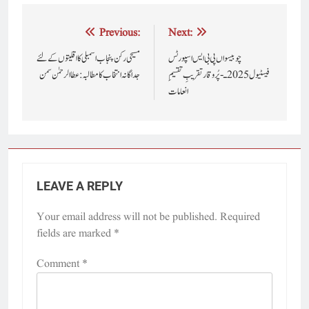
Post
Previous:
Next:
navigation
چوبیسواں پی بی ایس اسپورٹس
مسیحی رکن پنجاب اسمبلی کا اقلیتوں کے لئے
فیسٹیول 2025ـ- پُروقار تقریبِ تقسیمِ
جد اگانہ انتخاب کا مطالبہ : عطا الرحمٰن سمن
انعامات
LEAVE A REPLY
Your email address will not be published.
Required
fields are marked
*
Comment
*