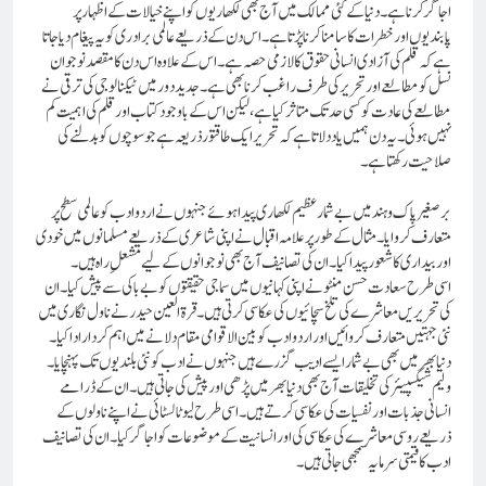
اجاگر کرنا ہے۔ دنیا کے کئی ممالک میں آج بھی لکھاریوں کو اپنے خیالات کے اظہار پر
پابندیوں اور خطرات کا سامنا کرنا پڑتا ہے۔ اس دن کے ذریعے عالمی برادری کو یہ پیغام دیا جاتا
ہے کہ قلم کی آزادی انسانی حقوق کا لازمی حصہ ہے۔اس کے علاوہ اس دن کا مقصد نوجوان
نسل کو مطالعے اور تحریر کی طرف راغب کرنا بھی ہے۔ جدید دور میں ٹیکنالوجی کی ترقی نے
مطالعے کی عادت کو کسی حد تک متاثر کیا ہے، لیکن اس کے باوجود کتاب اور قلم کی اہمیت کم
نہیں ہوئی۔ یہ دن ہمیں یاد دلاتا ہے کہ تحریر ایک طاقتور ذریعہ ہے جو سوچوں کو بدلنے کی
صلاحیت رکھتا ہے۔
برصغیر پاک و ہند میں بے شمار عظیم لکھاری پیدا ہوئے جنہوں نے اردو ادب کو عالمی سطح پر
متعارف کروایا۔ مثال کے طور پر علامہ اقبال نے اپنی شاعری کے ذریعے مسلمانوں میں خودی
اور بیداری کا شعور پیدا کیا۔ ان کی تصانیف آج بھی نوجوانوں کے لیے مشعلِ راہ ہیں۔
اسی طرح سعادت حسن منٹو نے اپنی کہانیوں میں سماجی حقیقتوں کو بے باکی سے پیش کیا۔ ان
کی تحریریں معاشرے کی تلخ سچائیوں کی عکاسی کرتی ہیں۔ قرۃ العین حیدر نے ناول نگاری میں
نئی جہتیں متعارف کروائیں اور اردو ادب کو بین الاقوامی مقام دلانے میں اہم کردار ادا کیا۔
دنیا بھر میں بھی بے شمار ایسے ادیب گزرے ہیں جنہوں نے ادب کو نئی بلندیوں تک پہنچایا۔
ولیم شیکسپیئر کی تخلیقات آج بھی دنیا بھر میں پڑھی اور پیش کی جاتی ہیں۔ ان کے ڈرامے
انسانی جذبات اور نفسیات کی عکاسی کرتے ہیں۔اسی طرح لیو ٹالسٹائی نے اپنے ناولوں کے
ذریعے روسی معاشرے کی عکاسی کی اور انسانیت کے موضوعات کو اجاگر کیا۔ ان کی تصانیف
ادب کا قیمتی سرمایہ سمجھی جاتی ہیں۔