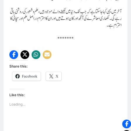
آخر میں یہی کہا جا سکتا ہے کہ جب تک دنیا میں لکھنے والے موجود ہیں، علم و شعور کی روشنی باقی
رہے گی۔ لکھاری معاشرے کی آنکھ اور کان ہوتے ہیں اور
ان کا احترام دراصل علم اور سچائی کا
احترام ہے۔
*******
Share this:
Facebook
X
Like this:
Loading...