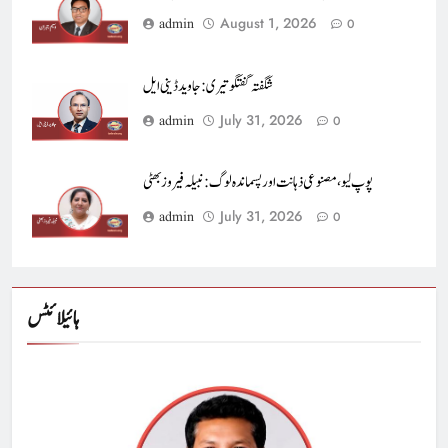
August 1, 2026
admin
0
شگفتہ گفتگو تیری : جاوید ڈینی ایل
July 31, 2026
admin
0
پوپ لیو،مصنوعی ذہانت اور پسماندہ لوگ : نبیلہ فیروز بھٹی
July 31, 2026
admin
0
ہائیلائٹس