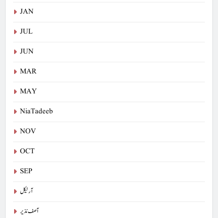
JAN
JUL
JUN
MAR
MAY
NiaTadeeb
NOV
OCT
SEP
آرٹیکل
آصف نذیر