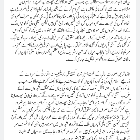
یہ ان کا جائز اور مناسب مطالبہ ہےجب یہ ممکن ہوگا تو اپنی چھت اپنا گھر پروگرام کی یہ
مشابہت ہے جسے لوگوں کی چھتوں سے محروم کرنے کے بغیر جاری رکھا جانا انتہائی ضروری ہے
ہماری تاریخ یہ بتاتی ہے کہ پیپلز پارٹی روٹی کپڑا اور مکان کا نعرہ لگاتی رہی لیکن یہ صرف نعرہ ہی
تھا لوگوں کی چھت سے محرومیاں کل بھی تھیں اور آج بھی ہیں لیکن مسیحی کچی کولو نیاں ملک
کے لاتعداد شہروں میں موجود ہیں پیپلز پارٹی نے ذوالفقار علی بھٹو دور میں کچھ لوگوں کو دس
مرلہ یا ساتھ مرلہ سکیموں کے ذریعے مالکانہ حقوق کے سر ٹیفکیٹ جاری کیے اور اب نون لیگ
کو بھی کچی مسیحی آبادیوں کو بھی مالکانہ حقوق دینے چاہئیے اور یہ انتہائی ضروری کام ہے محترمہ
مریم نواز وزیر اعلی’ پنجاب میاں محمد شہباز شریف وزیر اعظم پاکستان کچی مسیحی آبادیوں کو
مالکانہ حقوق دے اور انکو سرٹیفکیٹ جاری کرے۔
تازہ ترین صورت حال کے تحت چئیرمین کیپیٹل ڈویلپمینٹ اتھارٹی نے سروے کے
ذریعے اسلام آباد کی مذکورہ آبادیوں کو الاٹ مینٹ دینے کا فیصلہ کرنا ہے حالانکہ جب یہ
مذکورہ آبادیاں گھنا جنگل تلف کرکے آباد کاری ہوئی یہاں کے مختلف شہروں سے آئے
غریب مسیحی لوگوں نے یہ کولونیاں آباد کی تھیں وہ بھی سوچتے ہونگے کہ ہماری اپنی چھت اپنا
گھر ہوگا اور یہ پروگرام وزیر اعلی’ پنجاب کے اپنی چھت اپنا گھر پروگرام سے مشاہبے ضرور
ہے کم لاگت میں صرف مالکانہ حقوق فراہم کرنے سے ہی اپنی چھتیں اور گھر مجبور اور مفلس
تقریبا” 35 سو خاندان بس جائیں گے۔
لوگوں کی چھت سے محرومیاں کل بھی تھیں اور آج
بھی ہیں لیکن مسیحی کچی آبادیاں ملک کے لاتعداد شہروں میں موجود ہیں جن کو الاٹمینٹ سر
ٹیفکیٹ جاری کرنا انتہائی ضروری ہیں اور محترمہ مریم نواز پنجاب میں اور میاں محمد شہباز
شریف کچی مسیحی آبادیوں کو مالکانہ حقوق ضرور دے۔