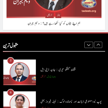
ہر بیج اُگنے کی آرزو رکھتا ہے : پاسٹر شہزاد منیر
پاسٹر شہزاد منیر
آرٹیکل
کالم
آرٹیکل
ہم اپنے بیٹوں کو کیا سکھا رہے ہیں؟ : وسیم جبران
4
ہم اپنے بیٹوں کو کیا سکھا رہے ہیں؟ : وسیم جبران
مقبول ترین
کالم
آرٹیکل
5
شگفتہ گفتگو تیری : جاوید ڈینی ایل
جاوید ڈینی ایل
آرٹیکل
5
شگفتہ گفتگو تیری : جاوید ڈینی ایل
6
جاوید ڈینی ایل
آرٹیکل
پوپ لیو،مصنوعی ذہانت اور پسماندہ لوگ : نبیلہ فیروز بھٹی