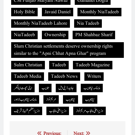
CM Punjab Maryam Nawaz
Gamaliel Dogra
Holy Bible
Javaid Daniel
Monthly NiaTadeeb
Monthly NiaTadeeb Lahore
Nia Tadeeb
NiaTadeeb
Ownership
PM Shahbaz Sharif
Slum Christian settlements deserve ownership rights
similar to the "Apni Chhat Apna Ghar" program
Sulm Christian
Tadeeb
Tadeeb Magazine
Tadeeb Media
Tadeeb News
Writers
ماہنامہ نیاتادیب
جاوید ڈینی ایل
تادیب
اپنی چھت اپنا گھر
نیاتادیب
نیا تادیب
مریم نواز
ماہنامہ نیاتادیب لاہور
وزیرِ اعلیٰ پنجاب مریم نواز
وزیرِ اعلیٰ پنجاب
وزیرِ اعظم شہباز شریف
Previous:
Next: