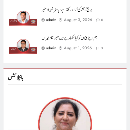
ہر بیج اُگنے کی آرزو رکھتا ہے : پاسٹر شہزاد منیر
August 3, 2026
admin
0
ہم اپنے بیٹوں کو کیا سکھا رہے ہیں؟ : وسیم جبران
August 1, 2026
admin
0
ہائیلائٹس