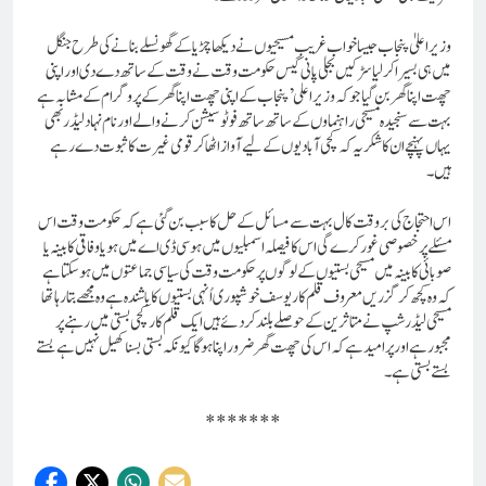
وزیر اعلیٰ پنجاب جیسا خواب غریب مسیحیوں نے دیکھا چڑیا کے گھونسلے بنانے کی طرح جنگل
میں ہی بسیرا کر لیا سڑکیں بجلی پانی گیس حکومت وقت نے وقت کے ساتھ دے دی اور اپنی
چھت اپنا گھر بن گیا جو کہ وزیر اعلی’ پنجاب کے اپنی چھت اپنا گھر کے پروگرام کے مشابہ ہے
بہت سے سنجیدہ مسیحی راہنماوں کے ساتھ ساتھ فوٹو سیشن کرنے والے اور نام نہاد لیڈر بھی
یہاں پہنچے ان کا شکریہ کہ کچی آبادیوں کے لیے آواز اٹھا کر قومی غیرت کا ثبوت دے رہے
ہیں۔
اس احتجاج کی بر وقت کال بہت سے مسائل کے حل کا سبب بن گئی ہے کہ حکومت وقت اس
مسئلے پر خصوصی غور کرے گی اس کا فیصلہ اسمبلیوں میں ہو سی ڈی اے میں ہو یا وفاقی کابینہ یا
صوبائی کابینہ میں مسیحی بستیوں کے لوگوں پر حکومت وقت کی سیاسی جماعتوں میں ہو سکتا ہے
کہ وہ کچھ کر گزریں معروف قلم کار یوسف خوشپوری اُنہی بستیوں کا باشندہ ہے وہ مجھے بتا رہا تھا
مسیحی لیڈر شپ نے متاثرین کے حوصلے بلند کر دئے ہیں ایک قلم کار کچی بستی میں رہنے پر
مجبور ہے اور پر امید ہے کہ اس کی چھت گھر ضرور اپنا ہوگا
کیونکہ بستی بسنا کھیل نہیں ہے بستے
بستے بستی ہے۔
*******