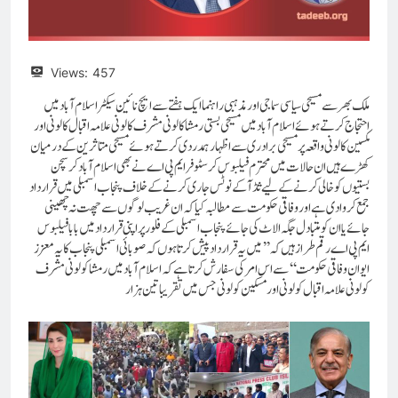
Views:
457
ملک بھر سے مسیحی سیاسی سماجی اور مذہبی راہنما ایک ہفتے سے ایچ نائین سیکٹر اسلام آباد میں
احتجاج کرتےہوئے اسلام آباد میں مسیحی بستی رمشا کالونی مشرف کالونی علامہ اقبال کالونی اور
مکسین کالونی واقعہ پر مسیحی برادری سے اظہار ہمدردی کرتے ہوئے مسیحی متاثرین کےدرمیان
کھڑے ہیں ان حالات میں محترم فیلبوس کرسٹوفر ایم پی اے نے بھی اسلام آباد کرسچن
بستیوں کو خالی کرنے کے لیے ثڈآ کے نوٹس جاری کرنے کے خلاف پنجاب اسمبلی میں قرارداد
جمع کروا دی ہے اور وفاقی حکومت سے مطالبہ کیا کہ ان غریب لوگوں سے چھت نہ چھینی
جائے یا ان کو متبادل جگہ الاٹ کی جائےپنجاب اسمبلی کے فلور پر اپنی قرارداد میں بابا فیلبوس
ایم پی اے رقم طراز ہیں کہ’’میں یہ قرارداد پیش کرتاہوں کہ صوبائی اسمبلی پنجاب کا یہ معزز
ایوان وفاقی حکومت‘‘ سے اس امر کی سفارش کرتا ہے کہ اسلام آباد میں رمشا کولونی مشرف
کولونی علامہ اقبال کولونی اور مسکین کولونی جس میں تقریبا
تین ہزار