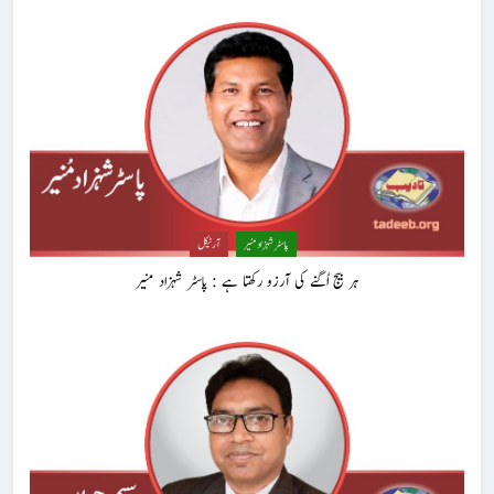
8
ایمان،عقل اور آنے والا اِنسان : ڈاکٹر ایورسٹ جان
ڈاکٹر ایورسٹ جان
آرٹیکل
1
حب الوطنی اور مذہبی وابستگی : نبیلہ فیروز بھٹی
پاسٹر شہزاد منیر
آرٹیکل
کالم
آرٹیکل
ہر بیج اُگنے کی آرزو رکھتا ہے : پاسٹر شہزاد منیر
2
آج اِک اور برس بیت گیا اُس کے بغیر : عطاالرحمن سمن
کالم
عطا الرحمٰن سمن
3