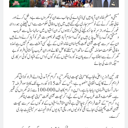
مسیحی و مسلم خاندان آباد ہیں سی ڈی اے کی جانب سے ان کو گھروں سے بے دخل کرنے اور
خالی جگہ کرنے کے نوٹسسز جاری کیے گئے ہیں میں یوں وفاقی حکومت سے اس فیصلے پر ہمدردانہ
غور کرنے اور از سرنو جائزہ لینے کی اپیل کرتا ہوں کہ ان بستیوں میں سالہا سال سے غریب
ومستحق لوگ رہائیش پذیر ہیں یہ لوگ اسلام آباد جیسے خوبصورت شہر کو آباد کرنے والے ہیں
ان کے سر سے چھت جیسی نعمت چھیننا ان خاندانوں کے لیے کسی آفت سے کم نہیں ہے لہذہ
وفاقی حکومت معاملہ فہمی کے ساتھ اس مسئلے کا حل نکالے اور ان غریب پاکستانی افراد کو بے
گھر کرنے سے اجتناب کرے یا ان مذکورہ بستیوں کے لوگوں کو اس کے متبادل کوئی سرکاری
جگہ الاٹ کی جائے”
قارئین ! وزیر اعلیٰ پنجاب کا “اپنی چھت اپنا گھر” پروگرام کم آمدنی والے افراد کو ذاتی گھر
فراہم کرنے کا ایک انقلابی منصوبہ ہے، جس کے تحت 15 لاکھ روپے تک کا بلا سود قرضہ 7
سالہ آسان اقساط پر دیا جا رہا ہے۔ اس پروگرام کا ہدف 100،000 سے زائد گھروں کی تعمیر
ہے۔حکومت وقت غریب لوگوں کے لیے اگرچھت جیسی نعمت” اپنی چھت اپنا گھر
پروگرام” کے تحت فراہم کرنا چاہتی ہے تو ان متاثرہ بستیوں کے لوگوں کے سر سے چھت
جیسی نعمت چھیننےکی بجائے انکی کولونیوں اور کچی آبادیوں کو الاٹمینٹ سرٹیفیکیٹ جاری
کرے۔