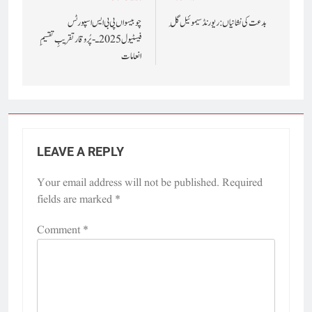
Post
navigation
بدعت کی نشانیاں : ریورنڈ سیموئیل گِل
چوبیسواں پی بی ایس اسپورٹس
فیسٹیول 2025ـ- پُروقار تقریبِ تقسیمِ
انعامات
LEAVE A REPLY
Your email address will not be published.
Required
fields are marked
*
Comment
*