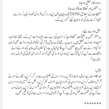
۔اولاد کا لاتعلق ہو جانا
۔رشتوں اور تعلقات کا ٹوٹ جانا
تحقیقات کے مطابق، 2050 تک جاپان میں ایسے بزرگ افراد کی تعداد ایک کروڑ سے
تجاوز کر جائے گی جو بڑھاپا اکیلے گزاریں گے۔
سبق ہمارے لیے؛
یہ منظر ہمیں یہ حقیقت سمجھاتا ہے کہ انسان کی سب سے بڑی دولت اس کے رشتے، خاندان،
محبت اور خدا سے تعلق ہیں۔جب یہ رشتے ٹوٹ جائیں تو ترقی، ٹیکنالوجی اور دولت بھی انسان
کو اکیلا مرنے سے نہیں بچا سکتیں۔آپ کا کیا خیال ہے؟پاکستان میں حالیہ کچھ ہونے والے
واقعات سے آپ کو کیا لگتا ہے ، کیا ہماری سوسائٹی بھی آہستہ آہستہ اسی تنہائی کی طرف بڑھ
رہی ہے؟
اپیل؛
خدا کا واسطہ ہے سماجی روابط نہ توڑیں۔ دوسروں کی غلطیوں سے در گزر کریں، چھوٹے موٹے
قرض معاف کر دیں، دوسروں کی کمزوریوں پر صرف نظر کریں، کھل کے ہنسیں اور دوسروں
کو ہنسنے دیں۔ اپنی کمزوریوں، غلطیوں اور کوتاہیوں پر شرمندگی محسوس نہ کریں۔ ان کی وجہ
سے آپ کی شخصیت مکمل ہوتی ہے۔ آپ فرشتہ ہیں نہ دوسروں سے ایسی توقع رکھیں۔
*******