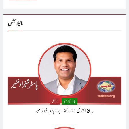
ہائیلائٹس
پاسٹر شہزاد منیر
آرٹیکل
5
ہر بیج اُگنے کی آرزو رکھتا ہے : پاسٹر شہزاد منیر
کوہساروں کی آغوش میں چند یادگار دن: جاوید ڈینی ایل
جاوید ڈینی ایل
آرٹیکل