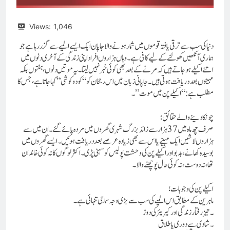
Views:
1,046
دنیا کی سب سے ترقی یافتہ قوموں میں شمار ہونے والا جاپان ایک ایسے المیے سے گزر رہا ہے جو
ہماری آنکھیں کھولنے کے لیے کافی ہے۔ وہاں ہزاروں افراد اپنی زندگی کے آخری دنوں میں
اتنے اکیلے ہو جاتے ہیں کہ مرنے کے بعد بھی کوئی خبر نہیں لیتا۔ یہ موتیں دنوں، ہفتوں بلکہ
مہینوں بعد دریافت ہوتی ہیں۔ جاپانی زبان میں اس رجحان کو “کودوکوشی” کہا جاتا ہے، جس کا
مطلب ہے: “اکیلے پن میں موت”۔
چونکا دینے والے حقائق؛
صرف چھ ماہ میں 37 ہزار سے زائد بزرگ شہری گھروں میں مردہ پائے گئے۔ان میں سے
ہزاروں لاشیں ایک مہینے یا اس سے بھی زیادہ عرصے بعد دریافت ہوئیں۔ایسے گھروں میں
بوسیدہ کھانے، بدبو اور اکیلے پن کی وحشت پولیس کو سہنی پڑی۔اکثر لوگوں کا نہ کوئی خاندان
تھا، نہ دوست، نہ کوئی حال پوچھنے والا۔
اکیلے پن کی وجوہات؛
ماہرین کے مطابق اس المیے کی سب سے بڑی وجہ سماجی تنہائی ہے۔
۔تیز رفتار زندگی اور کیریئر کی دوڑ
۔شادی سے دوری یا طلاق