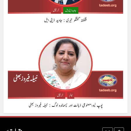
ہر بیج اُگنے کی آرزو رکھتا ہے : پاسٹر شہزاد منیر
جاوید ڈینی ایل
آرٹیکل
پاسٹر شہزاد منیر
آرٹیکل
شگفتہ گفتگو تیری : جاوید ڈینی ایل
2
ہم اپنے بیٹوں کو کیا سکھا رہے ہیں؟ : وسیم جبران
کالم
آرٹیکل
3
شگفتہ گفتگو تیری : جاوید ڈینی ایل
جاوید ڈینی ایل
آرٹیکل
کالم
آرٹیکل
پوپ لیو،مصنوعی ذہانت اور پسماندہ لوگ : نبیلہ فیروز بھٹی
4
پوپ لیو،مصنوعی ذہانت اور پسماندہ لوگ : نبیلہ فیروز بھٹی
کالم
آرٹیکل