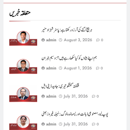
متعلقہ خبریں
ہر بیج اُگنے کی آرزو رکھتا ہے : پاسٹر شہزاد منیر
August 3, 2026
admin
0
ہم اپنے بیٹوں کو کیا سکھا رہے ہیں؟ : وسیم جبران
August 1, 2026
admin
0
شگفتہ گفتگو تیری : جاوید ڈینی ایل
July 31, 2026
admin
0
پوپ لیو،مصنوعی ذہانت اور پسماندہ لوگ : نبیلہ فیروز بھٹی
July 31, 2026
admin
0