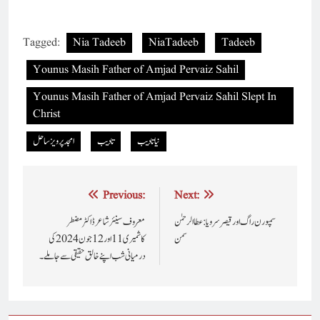
Tagged:
Nia Tadeeb
NiaTadeeb
Tadeeb
Younus Masih Father of Amjad Pervaiz Sahil
Younus Masih Father of Amjad Pervaiz Sahil Slept In
Christ
نیاتادیب
تادیب
امجد پرویز ساحل
Post
Previous:
Next:
navigation
سمپورن راگ اور قیصر سرویا : عطا الرحمٰن
معروف سینئر شاعر ڈاکٹر مضطر
سمن
کاشمیری 11اور12جون 2024 کی
درمیانی شب اپنے خالق حقیقی سے جا ملے ۔