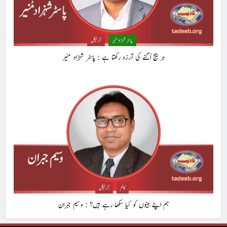
1
حب الوطنی اور مذہبی وابستگی : نبیلہ فیروز بھٹی
پاسٹر شہزاد منیر
آرٹیکل
کالم
آرٹیکل
ہر بیج اُگنے کی آرزو رکھتا ہے : پاسٹر شہزاد منیر
2
آج اِک اور برس بیت گیا اُس کے بغیر : عطاالرحمن سمن
کالم
عطا الرحمٰن سمن
3
ہر بیج اُگنے کی آرزو رکھتا ہے : پاسٹر شہزاد منیر
پاسٹر شہزاد منیر
آرٹیکل
کالم
آرٹیکل
ہم اپنے بیٹوں کو کیا سکھا رہے ہیں؟ : وسیم جبران
4