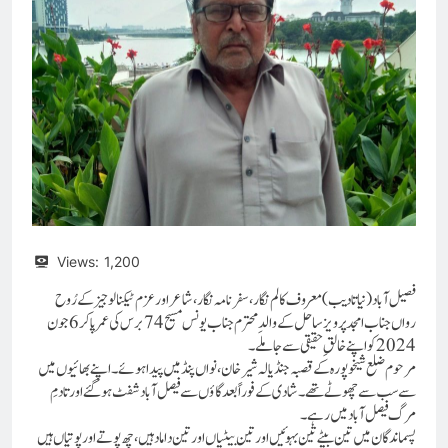
Views:
1,200
فصیل آباد (نیاتادیب) معروف کالم نگار،سفر نامہ نگار ، شاعر اور عزم ٹیکنالوجیز کے رُوح
رواں جناب امجد پرویز ساحل کے والدِ محترم جناب یونس مسیح 74برس کی عمر پا کر 6جون
2024 کو اپنے خالقِ حقیقی سے جا ملے۔
مرحوم ضلع شیخوپورہ کے قصبہ جنڈیالہ شیرخان ،نواں پنڈ میں پیدا ہوئے۔ اپنے بھائیوں میں
سے سب سے چھوٹے تھے۔شادی کے فوراً بعد گاؤں سے فیصل آباد شفٹ ہوگئے اور تادمِ
مرگ فیصل آباد میں رہے۔
پسماندگان میں تین بیٹےتین بہوئیں اور تین بیٹیاں اور تین داماد ہیں، چھ پوتے اور پوتیاں ہیں