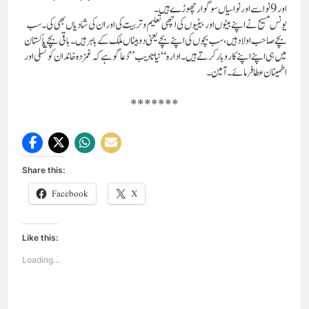
اور 9نواسے اور نواسیاں سوگوار چھوڑے ہیں۔
یونس مسیح نے اپنے بیٹوں اوربیٹیوں کی اچھی تعلیم و تربیت کی اور ان کی شادیاں بھی کی۔سب
بچےصاحب اولاد ہیں، سب بچوں کی اپنے بچے یعنی دوبیٹاں ملک کے باہر ہیں۔ باقی بچے پاکستان
میں ہی اپنے اپنے کاروبار کرتے ہیں۔ ادارہ “نیاتادیب” دُعا گو ہے کہ غمزدہ خاندان کو تسلی اور
اطمینان عطا فرمائے۔آمین۔
*******
Share this:
Facebook
X
Like this:
Loading...