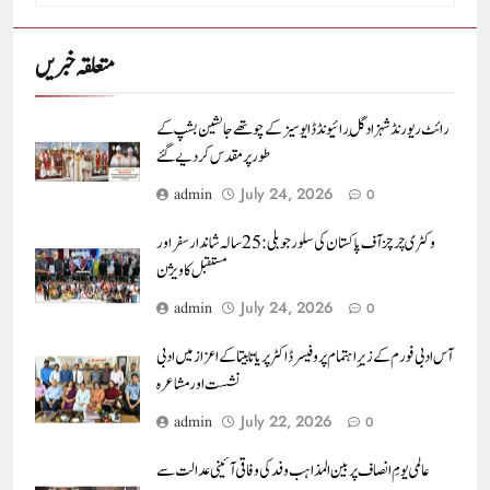
متعلقہ خبریں
رائٹ ریورنڈ شہزاد گِل رائیونڈ ڈایوسیز کے چوتھے جانشین بشپ کے
طور پر مقدس کر دیے گئے
July 24, 2026
admin
0
وکٹری چرچز آف پاکستان کی سلور جوبلی : 25 سالہ شاندار سفر اور
مستقبل کا ویژن
July 24, 2026
admin
0
آس ادبی فورم کے زیرِ اہتمام پروفیسرڈاکٹر پریا تابیتا کے اعزاز میں ادبی
نشست اور مشاعرہ
July 22, 2026
admin
0
عالمی یومِ انصاف پر بین المذاہب وفد کی وفاقی آئینی عدالت سے