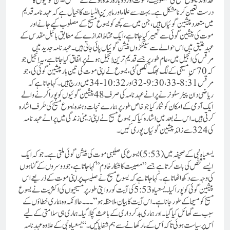
خُداوند یسوع مسیح کی مصلوبیت ، موت اور دوبارہ زندہ ہونے کے متعلق پیشن گوئیوں کا
درست تعین کرنا مشکل ہے۔بہت سے علماءاور ماہرینِ الہٰیات کا خیال ہے کہ عہد نامہ قدیم
میں متعدد پیشین گوئیاں ہیں، جن میں سے کچھ کو یسوع مسیح کے مصلوب کیے جانے اور
موت کی پیشین گوئی سے تعبیر کیا جاتا ہے، ایک محتاط اندازے کے مطابق بائبل مقدس کے
عہدِ عتیق میں اس حوالے سے سینکڑوں پیشن گوئیاں پائی جاتی ہیں۔ عہد نامہ جدید میں
مرقس کی انجیل میں، عام طور پر جسے قدیم ترین اِنجیل ہونے پر اتفاق کیا جاتا ہے، یہ اِنجیل جو
کہ 70 سن ِ مسیحی کے لگ بھگ لکھی گئی، یسوع نے اپنی موت کی تین بار پیشین گوئی کی، جو
مرقس 8:31-33، 9:30-32 اور 10:32-34 میں درج ہیں۔ کہا جاتا ہے کہ
ریاضی دان پیٹر سٹونر نے پرانے عہد نامہ کی صرف 48 پیشین گوئیوں کو پورا کرنے والے
ایک آدمی کے امکان کو شمار کیا جو خاص طور پر ہمارے نجات دہندہ یسوع مسیح کی طرف اشارہ
کرتی ہیں۔ اس نے بعد میں اشارہ کیا کہ یسوع مسیح نے اپنی زمینی زندگی میں پرانے عہد نامہ
کی 324 سے زائد پیشین گوئیاں پوری کیں۔
یسعیاہ نبی کے صحیفہ میں( 5:53)یسوع کی صلیبی موت کی پیشن گوئی ملتی ہے۔جو کہ ایک
ایسے شخص کی بات کرتا ہے جسے ”مصیبت کا شکار خادم” کہا جاتا ہے، جو دوسروں کے گناہوں
کی وجہ سے دکھ اٹھاتا ہے۔ کہا جاتا ہے کہ یسوع مسیح نے صلیب پر اپنی موت کے ذریعے اس
پیشین گوئی کو پورا کیا۔ یسعیاہ 5:53 کی آیت کو روایتی طور پر مسیحیوں کی اکثریت نے یسوع
مسیح کو مسیحا کے طور جانا ہے۔اس آیت کا بیان ملاحظہ ہو”۔۔۔حالانکہ وہ ہماری خطاؤں کے
سبب سے گھائل کیا گیا۔ اور ہماری بدکرداری کے باعث کچلا گیا۔ہماری ہی سلامتی کے لیے
اُس پر سیاست ہوئی تا کہ اُس کے مارکھانے سے ہم شفا پائیں۔“یسعیاہ نبی کے علاوہ عہدِ نامہ