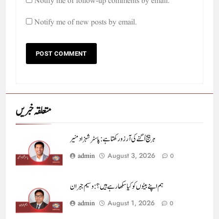
Notify me of follow-up comments by email.
Notify me of new posts by email.
متعلقہ خبریں
ہر بیج اُگنے کی آرزو رکھتا ہے : پاسٹر شہزاد منیر
August 3, 2026
admin
0
ہم اپنے بیٹوں کو کیا سکھا رہے ہیں؟ : وسیم جبران
August 1, 2026
admin
0