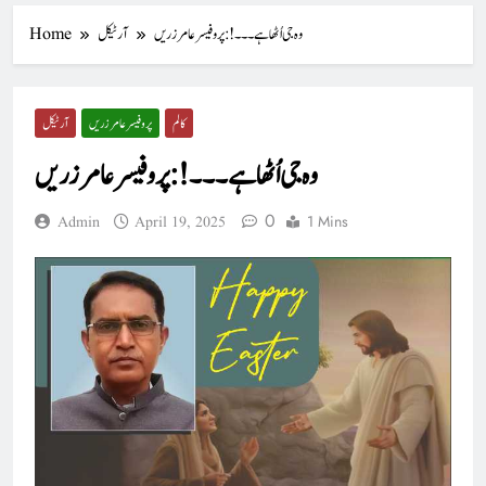
وہ جی اُٹھا ہے۔۔۔! : پروفیسر عامر زریں
آرٹیکل
Home
کالم
پروفیسر عامر زریں
آرٹیکل
وہ جی اُٹھا ہے۔۔۔! : پروفیسر عامر زریں
0
1 Mins
Admin
April 19, 2025