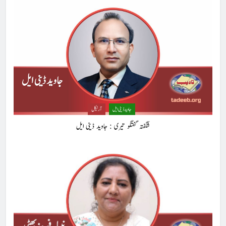
8
وکٹری چرچز آف پاکستان کی سلور جوبلی : 25 سالہ شاندار
سفر اور مستقبل کا ویژن
خبریں
1
ہر بیج اُگنے کی آرزو رکھتا ہے : پاسٹر شہزاد منیر
جاوید ڈینی ایل
آرٹیکل
پاسٹر شہزاد منیر
آرٹیکل
شگفتہ گفتگو تیری : جاوید ڈینی ایل
2
ہم اپنے بیٹوں کو کیا سکھا رہے ہیں؟ : وسیم جبران
کالم
آرٹیکل
3