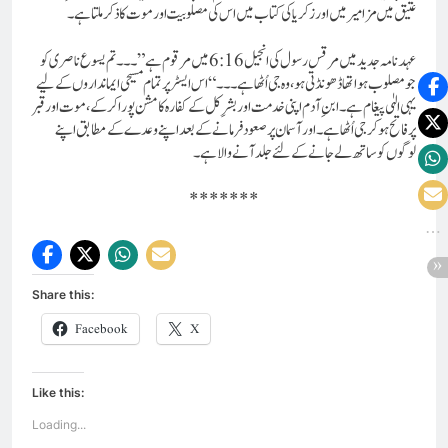
عتیق میں مزامیر میں اور زکریا کی کتاب میں اس کی مصلوبیت اور موت کا ذکر ملتا ہے۔
عہد نامہ جدید میں مرقس رسول کی انجیل 6:16 میں مرقوم ہے”۔۔۔تم یسوع ناصری کو
جو مصلوب ہوا تھا ڈھونڈتی ہو، وہ جی اُٹھا ہے۔۔۔“ اس ایسٹر پر تمام مسیحی ایمانداروں کے لیے
یہی الہٰی پیغام ہے۔ابنِ آدم اپنی خدمت اور بشرِ کل کے کفارہ کا مشن پوراکرکے ، موت اور قبر
پر فاتح ہو کر جی اُٹھا ہے۔ اور آسمان پر صعود فرمانے کے بعد اپنے وعدے کے مطابق اپنے
لوگوں کو ساتھ لے جانے کے لئے جلد آنے والا ہے۔
*******
Share this:
Facebook
X
Like this:
Loading...