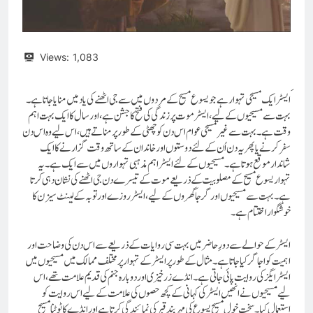
Views:
1,083
ایسٹر ایک مسیحی تہوار ہے جو یسوع مسیح کے مردوں میں سے جی اٹھنے کی یاد میں منایا جاتا ہے۔
بہت سے مسیحیوں کے لیے، ایسٹر موت پر زندگی کی فتح کا جشن ہے، اور سال کا ایک بہت اہم
وقت ہے۔ بہت سے غیر مسیحی عوام اس دن کو چھٹی کے طور پر مناتے ہیں، اس لیے وہ اس دن
سفر کرنے یا پھر یہ دن اُن کے لئے دوستوں اورخاندان کے ساتھ وقت گزارنے کا ایک
شاندارموقع ہوتاہے۔مسیحیوں کے لئے ایسٹر اہم مذہبی تہواروں میں سے ایک ہے۔ یہ
تہوار یسوع مسیح کے مصلوبیت کے ذریعے موت کے تیسرے دن جی اٹھنے کی نشان دہی کرتا
ہے۔ بہت سے مسیحیوں اور گرجا گھروں کے لیے، ایسٹر روزے اور توبہ کے لینٹ سیزن کا
خوشگوار اختتام ہے۔
ایسٹر کے حوالے سے دورِ حاضر میں بہت سی روایات کے ذریعے سے اس دن کی وضاحت اور
اہمیت کو اجاگر کیا جاتا ہے۔ مثال کے طور پر ایسٹر کے تہوار پر مختلف ممالک میں مسیحیوں میں
ایسٹر ایگز کی روایت پائی جاتی ہے۔انڈے زرخیزی اور دوبارہ جنم کی قدیم علامت تھے، اس
لیے مسیحیوں نے انھیں ایسٹر کی کہانی کے کچھ حصوں کی علامت کے لیے اس روایت کو
استعمال کیا۔ سخت خول مسیح یسوع کی مہر بند قبر کی نمائندگی کرتا ہے اور انڈے کا ٹوٹنا مسیح