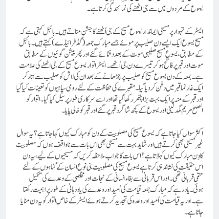
یسوع کے مردوں میں سے جی اٹھنے کی نمائندگی کرتا ہے۔
ایسٹر کے تہوار پر مسیحی ایماندار یسوع مسیح کے جی اُٹھنے کا جشن مناتے ہیں۔ بائبل کہتی ہے کہ
مسیح یسوع ایک ایسے دن صلیب پر موئے جسے مبارک جمعہ(گڈ فرائیڈے) کہتے ہیں۔ بائبل
کے مطابق، یسوع مسیح صلیبی موت کے بعد دفنائے گئے اور پھر پیشن گوئیوں کے مطابق
موت اور قبر پر فاتح ہو کر تیسرے دن جی اُٹھے۔ ایسٹر اتوار یسوع مسیح کے جی اٹھنے کی علامت
ہے۔ جمعہ کے دن یسوع مسیح کو صلیب پر چڑھانے کے بعد ان کی لاش کو صلیب سے اتار کر
ایک غار نماقبرمیں دفن کر دیا گیا۔ مقبرے کی حفاظت کے لئے رومی سپاہیوں کو تعینات کیا گیا
اور قبر کے منہ پر ایک بہت بڑا پتھر رکھا گیا تھا اور اسے سرکاری طور پر سیل کیا گیا۔ اتوار کو
الصبح مریم مگدلینی اور یسوع کے کچھ شاگرد قبر پر گئے اور قبر کو خالی پایا۔
اکثر سوال کیا جاتا ہے کہ یسوع مسیح کی مصلوبیت کے دن کو مبارک کیوں کہا جاتا ہے؟ یہ سوال
غیر مسیحی بھی کرتے ہیں اور شاید بہت سے مسیحی بھی اس بات سے نا واقف ہوں کہ مصلوبیت
کا دِن مبارک کیوں کہلاتا ہے؟اس بات کا جواب ملاحظہ کریں کہ مسیحیوں کے لیے، یہ دن
اس حقیقت کی نشاندہی کرتا ہے یسوع مسیح کی مصلوبیت بنی نوع انسان کے گناہوں کے لئے
حتمی قربانی تھی۔ اور اس قربانی سے بقاءانسانی کے نجات اور مخلصی کے وعدے کی تکمیل
ہوئی۔ یاد رہے کہ مبارک جمعہ قیامت کی اُمید اور وعدے کی یاد دہانی کے طور پر اہمیت رکھتا
ہے۔ اور یہ قیامت کی اُمید اور وعدہ کی تجدید کرتے ہوئے ایسٹر کے خا ص اتوار کو یہ دن منایا
جاتا ہے۔