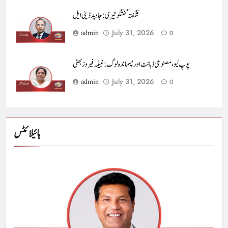
شگفتہ گفتگو تیری : جاوید ڈینی ایل
July 31, 2026
admin
0
پوپ لیو،مصنوعی ذہانت اور پسماندہ لوگ : نبیلہ فیروز بھٹی
July 31, 2026
admin
0
ہائیلائٹس