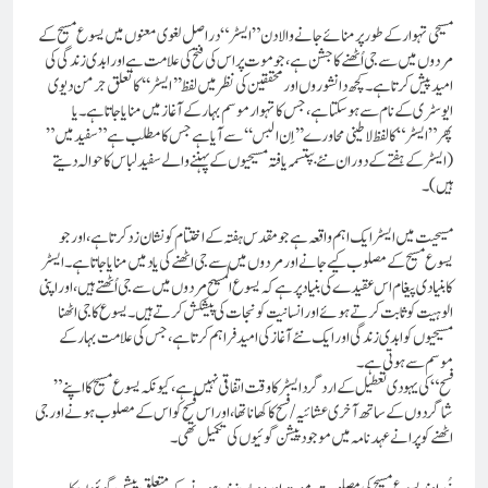
مسیحی تہوارکے طور پرمنائے جانے والا دن ”ایسٹر “دراصل لغوی معنوں میں یسوع مسیح کے
مردوں میں سے جی اُٹھنے کا جشن ہے، جو موت پر اس کی فتح کی علامت ہے اور ابدی زندگی کی
امید پیش کرتا ہے۔ کچھ دانشوروں اور محققین کی نظر میں لفظ ’’ایسٹر‘‘ کا تعلق جرمن دیوی
ایوسٹری کے نام سے ہوسکتا ہے ، جس کا تہوا ر موسم بہار کے آغاز میں منایا جاتاہے۔ یا
پھر”ایسٹر “کا لفظ لاطینی محاورے ’’ اِن البس ‘‘ سے آیا ہے جس کا مطلب ہے ”سفید میں”
(ایسٹر کے ہفتے کے دوران نئے بپتسمہ یافتہ مسیحیوں کے پہننے والے سفید لباس کا حوالہ دیتے
ہیں)۔
مسیحیت میں ایسٹر ایک اہم واقعہ ہے جو مقدس ہفتہ کے اختتام کو نشان زد کرتا ہے، اورجو
یسوع مسیح کے مصلوب کیے جانے اورمردوں میں سے جی اٹھنے کی یاد میں منایاجاتاہے۔ ایسٹر
کا بنیادی پیغام اس عقیدے کی بنیاد پر ہے کہ یسوع المسیح مردوں میں سے جی اُٹھتے ہیں ، اوراپنی
الوہیت کو ثابت کرتے ہوئے اور انسانیت کو نجات کی پیشکش کرتے ہیں۔ یسوع کا جی اٹھنا
مسیحیوں کو ابدی زندگی اور ایک نئے آغاز کی امید فراہم کرتا ہے، جس کی علامت بہار کے
موسم سے ہوتی ہے۔
”فسح “کی یہودی تعطیل کے ارد گرد ایسٹر کا وقت اتفاقی نہیں ہے، کیونکہ یسوع مسیح کا اپنے
شاگردوں کے ساتھ آخری عشائیہ /فسح کا کھانا تھا، اور اس فسح کو اس کے مصلوب ہونے اور جی
اٹھنے کو پرانے عہدنامہ میں موجود پیشن گوئیوں کی تکمیل تھی۔