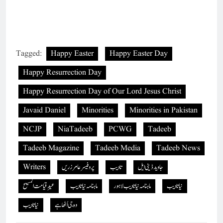
Tagged:
Happy Easter
Happy Easter Day
Happy Resurrection Day
Happy Resurrection Day of Our Lord Jesus Christ
Javaid Daniel
Minorities
Minorities in Pakistan
NCJP
NiaTadeeb
PCWG
Tadeeb
Tadeeb Magazine
Tadeeb Media
Tadeeb News
جاوید ڈینی ایل
تادیب
پروفیسر عامر زریں
Writers
نیا تادیب
ماہنامہ نیاتادیب لاہور
ماہنامہ نیاتادیب
عیدِ قیامت المسیح
وہ جی اُٹھا ہے
نیاتادیب