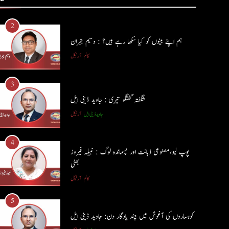
3
شگفتہ گفتگو تیری : جاوید ڈینی ایل
جاوید ڈینی ایل
آرٹیکل
4
پوپ لیو،مصنوعی ذہانت اور پسماندہ لوگ : نبیلہ فیروز
بھٹی
کالم
آرٹیکل
5
کوہساروں کی آغوش میں چند یادگار دن: جاوید ڈینی ایل
جاوید ڈینی ایل
آرٹیکل
6
ایمان،عقل اور آنے والا اِنسان : ڈاکٹر ایورسٹ جان