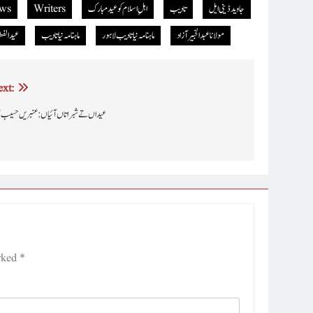
جاوید ڈینی ایل
تادیب
اہلِ اسلام کو عید مبارک
Writers
ws
مولانا عبدالخبیرآزاد
ماہنامہ نیاتادیب لاہور
ماہنامہ نیاتادیب
عیدالفط
xt:
عیداں تے شبراتاں آئیاں : عنبریں حسیب ع
arked
*