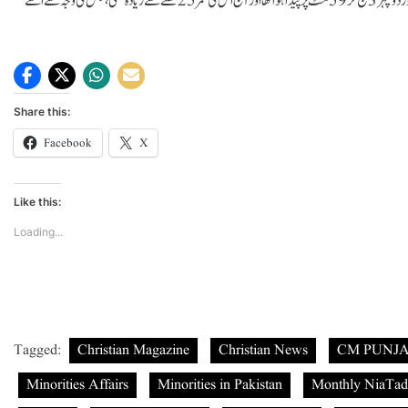
موصول ہونے کے بعد عید کا باضابطہ اعلان کیا۔ماہرین کے مطابق شوال کا چاند گزشتہ روز دوپہر 3 بج کر 59 منٹ پر پیدا ہوا تھا اور آج اس کی عمر 25 گھنٹے سے زیادہ تھی، جس کی وجہ سے اسے
Share this:
Facebook
X
Like this:
Loading...
Tagged:
Christian Magazine
Christian News
CM PUNJ
Minorities Affairs
Minorities in Pakistan
Monthly NiaTad