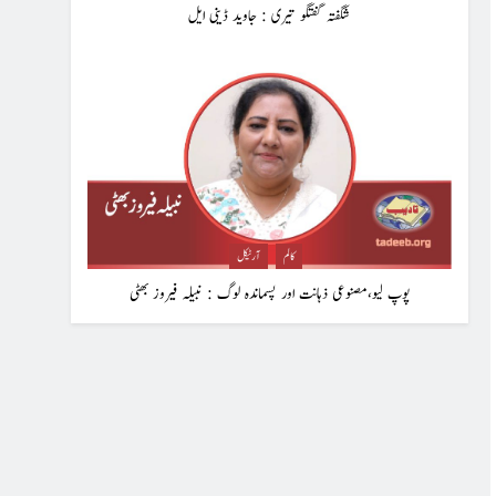
شگفتہ گفتگو تیری : جاوید ڈینی ایل
کالم
آرٹیکل
پوپ لیو،مصنوعی ذہانت اور پسماندہ لوگ : نبیلہ فیروز بھٹی