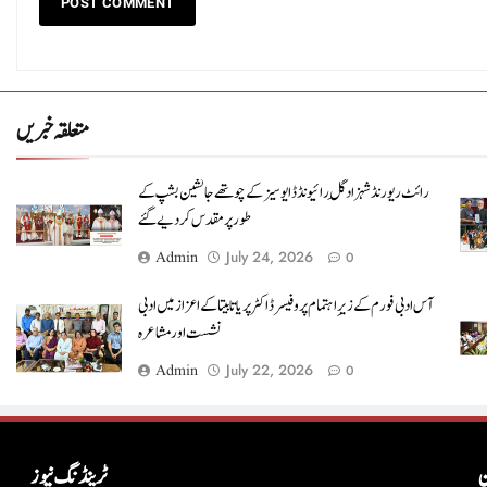
متعلقہ خبریں
رائٹ ریورنڈ شہزاد گِل رائیونڈ ڈایوسیز کے چوتھے جانشین بشپ کے
طور پر مقدس کر دیے گئے
Admin
July 24, 2026
0
آس ادبی فورم کے زیرِ اہتمام پروفیسرڈاکٹر پریا تابیتا کے اعزاز میں ادبی
نشست اور مشاعرہ
Admin
July 22, 2026
0
ن
ٹرینڈنگ نیوز