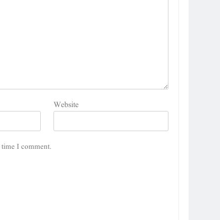
Website
5
کوہساروں کی آغوش میں چند یادگار دن: جاوید ڈینی ایل
t time I comment.
جاوید ڈینی ایل
آرٹیکل
6
ایمان،عقل اور آنے والا اِنسان : ڈاکٹر ایورسٹ جان
ڈاکٹر ایورسٹ جان
آرٹیکل