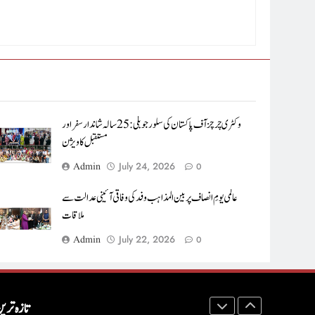
7
رائٹ ریورنڈ شہزاد گِل رائیونڈ ڈایوسیز کے چوتھے
جانشین بشپ کے طور پر مقدس کر دیے گئے
خبریں
8
وکٹری چرچز آف پاکستان کی سلور جوبلی : 25 سالہ
وکٹری چرچز آف پاکستان کی سلور جوبلی : 25 سالہ شاندار سفر اور
شاندار سفر اور مستقبل کا ویژن
مستقبل کا ویژن
خبریں
Admin
July 24, 2026
0
1
عالمی یومِ انصاف پر بین المذاہب وفد کی وفاقی آئینی عدالت سے
ہر بیج اُگنے کی آرزو رکھتا ہے : پاسٹر شہزاد منیر
ملاقات
پاسٹر شہزاد منیر
آرٹیکل
Admin
July 22, 2026
0
2
ہم اپنے بیٹوں کو کیا سکھا رہے ہیں؟ : وسیم جبران
تازہ تری
کالم
آرٹیکل