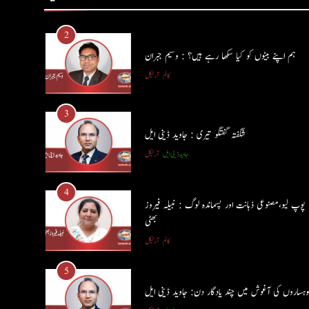
3
شگفتہ گفتگو تیری : جاوید ڈینی ایل
جاوید ڈینی ایل
آرٹیکل
4
پوپ لیو،مصنوعی ذہانت اور پسماندہ لوگ : نبیلہ فیروز
بھٹی
کالم
آرٹیکل
5
وہساروں کی آغوش میں چند یادگار دن: جاوید ڈینی ایل
جاوید ڈینی ایل
آرٹیکل
6
ایمان،عقل اور آنے والا اِنسان : ڈاکٹر ایورسٹ جان