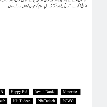
انسانی آنکھ سے باآسانی دیکھا جا سکتا تھا۔اہلِ اسلام کو عیدِ کی خوشیاں مبارک ہوں۔
AB
Happy Eid
Javaid Daniel
Minorities
eeb
Nia Tadeeb
NiaTadeeb
PCWG