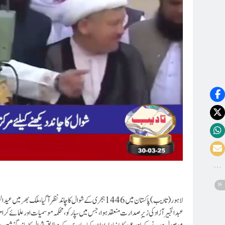
عبدالخبیر آزاد کی زیرِ صدارت منعقد ہوا، جس میں سپارکو، محکمہ موسمیات اور علمائے کر