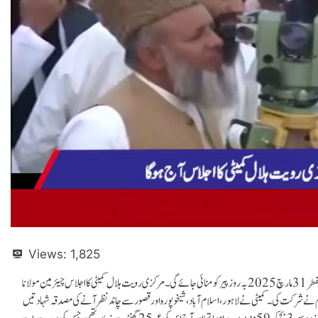
Views:
1,825
لاہور (تادیب ) پاکستان میں 1446 ہجری کے شوال کا چاند نظر آ گیا، ملک بھر میں عیدالفطر 31 مارچ2025 بہ روز پیر کو منائی جائے گی۔ مرکزی رویت ہلال کمیٹی کا اجلاس چیئرمین مولانا
ام نے شرکت کی۔ کمیٹی نے لاہور، اسلام آباد، شیخوپورہ اور قصور سے چاند نظر آنے کی مصدقہ شہادتیں