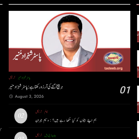
پاسٹر شہزاد منیر
آرٹیکل
ہر بیج اُگنے کی آرزو رکھتا ہے : پاسٹر شہزاد منیر
01
ک
August 3, 2026
کالم
آرٹیکل
02
ہم اپنے بیٹوں کو کیا سکھا رہے ہیں؟ : وسیم جبران
جاوید ڈینی ایل
آرٹیکل