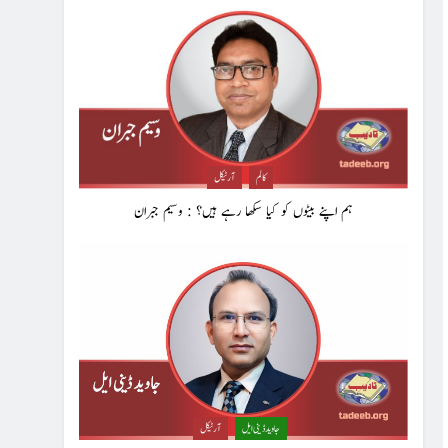
کالم
آرٹیکل
ہم اپنے بیٹوں کو کیا سکھا رہے ہیں؟ : وسیم جبران
جاوید ڈینی ایل
آرٹیکل