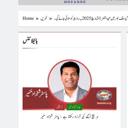
خبریں
Home
ہائیلائٹس
پاسٹر شہزاد منیر
آرٹیکل
ہر بیج اُگنے کی آرزو رکھتا ہے : پاسٹر شہزاد منیر