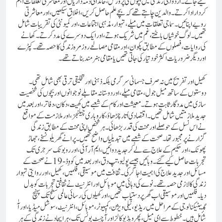
کیے جاتے۔ ازدواجی زندگی میں بچوں کی پرورش، خاندانی ذمہ داریاں اور معاشرتی تعلقات اہم
کردار ادا کرتے۔ والدین چاہتے تھے کہ بچے علم حاصل کریں، اخلاق سیکھیں، اور معاشرتی
رویے اپنائیں۔سماجی تعلقات میں میلے، تہوار، مذہبی اجتماعات، اور کمیونٹی کی تقریبات شامل
تھیں۔ لوگ خوشیاں بانٹتے، غم میں شریک ہوتے، اور ایک دوسرے کی مدد کرتے۔ کھانے
کی روایات، فصلوں کے مطابق پکوان، اور مقامی مصالحے روزمرہ زندگی کا حصہ تھے۔ کپڑے
اور دیگر ضروریات اکثر خود تیار کی جاتی تھیں یا مقامی ہنرمند بناتے تھے۔
کھیل اور تفریح میں نہ صرف جسمانی سرگرمی بلکہ ذہنی اور تخلیقی ترقی بھی شامل تھی۔
دوستوں کے ساتھ میل جول، مقامی میلے، اور دوستانہ مقابلے نوجوانوں اور بچوں کی شخصیت
سازی میں مددگار ثابت ہوتے۔معیشت اور کام کے شعبے میں کھیت، دکان، دفاتر، اور بعد میں
جدید ملازمتیں شامل تھیں۔ اقتصادی اُتار چڑھاؤ، کاروباری چیلنجز، اور ملازمت کے مواقع
نے اس نسل کے حوصلے اور محنت کی قدر بڑھائی۔ ہر شخص اپنی محنت کے مطابق زندگی
گزارنے پر مجبور تھا۔صحت کے شعبے میں تبدیلیاں واضح تھیں۔ پرانے گھریلو نسخے، جھاڑ
پھونک، اور حکیم کے علاج سے لے کر جدید دوائیں، ایم آر آئی، اور روبوٹک سرجری تک
تجربات حاصل کیے گئے۔ وبائیں جیسے پولیو، تپ دق، اور بعد میں کووِڈ-19 نے صحت کے
مسائل اور جدید علاج کی اہمیت اجاگر کی۔ثقافت میں موسیقی، فلمیں، کھیل، اور روایتی تہوار
زندگی کا لازمی حصہ تھے۔ نوے کی دہائی میں موبائل اور انٹرنیٹ نے ثقافتی تجربات کو بدل
دیا۔ فلمیں اور موسیقی اب گھر پر دستیاب تھیں، اور کھیلوں کی رسائی عالمی سطح تک پہنچ
گئیٹیکنالوجی کے مراحل میں ریڈیو، ٹیلی ویژن، کمپیوٹر، موبائل، انٹرنیٹ، سوشل میڈیا، اور آٰ
شامل ہیں۔ خطوط سے ای میل، پھر ویڈیو کالز اور آٰ چیٹ بوٹس تک، ہر ایجاد نے زندگی کے ہر