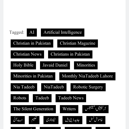
Tagged:
AI
Artificial Intelligence
Christian in Pakistan
Christian Magazine
Christian News
Christians in Pakistan
Holy Bible
Javaid Daniel
Minorities
Minorities in Pakistan
Monthly NiaTadeeb Lahore
Nia Tadeeb
NiaTadeeb
Robotic Surgery
Robots
Tadeeb
Tadeeb News
آرٹیفیشل انٹیلیجنس
Writers
The Silent Generation
خاموش نسل
جاوید ڈینی ایل
ٹیکنالوجی
تعلیم
اے آئی