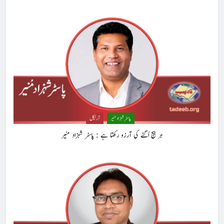
پاسٹر شہزاد منیر
آرٹیکل
ہر بیج اُگنے کی آرزو رکھتا ہے : پاسٹر شہزاد منیر
5
کوہساروں کی آغوش میں چند یادگار دن: جاوید ڈینی ایل
جاوید ڈینی ایل
آرٹیکل