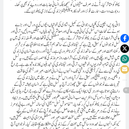
پہلو کو متاثر کیا۔ آٰ نے نہ صرف مشینوں کو سمجھا بلکہ انسانی جذبات اور رویے کو بھی پرکھا۔
روبوٹ دوست، سمارٹ فونز، اور خودکار ایپلیکیشنز زندگی کے لازمی پہلو بن گئے۔
ذاتی یادیں، بچپن کی گلیاں، جوانی کے کھیل، شادی کی خوشیاں، بچوں کی پرورش، اور بڑے
ہونے کے لمحات اس نسل کی کہانی ہیں۔ عالمی اور معاشرتی تبدیلیاں، جنگیں، وبائیں، ترقی اور
عالمی اثرات زندگی کے ہر پہلو کو متاثر کرتے رہے۔مستقبل کی توقعات اور فلسفہ زندگی میں یہ
نسل نوجوانوں کو سبق دیتی ہے کہ ٹیکنالوجی کے ساتھ ہم آہنگ ہونا، اخلاقیات کو برقرار
رکھنا، محنت اور صبر کے ساتھ زندگی گزارنا ضروری ہے۔ آج آٰ اور روبوٹ انسان کی زندگی
میں شامل ہو چکے ہیں، اور ٹیکنالوجی کے اثرات روزمرہ زندگی کا حصہ بن گئے ہیں۔یہ نسل
زندگی کی تمام دشواریوں، خوشیوں، ترقی، اور ٹیکنالوجی کی تبدیلیوں کا زندہ ثبوت ہے۔ چراغ
کی روشنی سے لے کر آٰ بجلی کی روشنی تک، انہوں نے انسانی محنت، صبر اور جستجو کی طاقت
دیکھی۔ ہر نیا دور چیلنج اور سبق لے کر آیا، اور اس نسل نے ہر مرحلے میں اپنی زندگی کے
تجربات سے نوجوانوں کے لیے سبق چھوڑا۔آج یہ نسل بتاتی ہے کہ انسان ہمیشہ ترقی کے
راستے پر ہوتا ہے، اور ہر نئی ایجاد ایک نئے امکان کے دروازے کھولتی ہے۔ چراغ، ریڈیو، ٹیلی
ویژن، کمپیوٹر، موبائل، انٹرنیٹ سب انسانی محنت، علم اور تخلیق کی اعلیٰ مثالیں ہیں۔ ہر ایجاد
نے زندگی کے ہر پہلو کو بدل کر رکھ دیا۔ “خاموش نسل” یعنی اسّی سالہ نسل اور بے بی بومرز
نے زندگی کے ہر مرحلے میں قیمتی تجربات حاصل کیے ہیں جو آج کے نوجوانوں کے لیے
مشعل راہ ثابت ہو سکتے ہیں۔ یہ نسلیں سخت محنت، صبر اور مستقل مزاجی کی اہمیت سمجھتی ہیں،
کیونکہ انہوں نے محدود وسائل میں محنت کر کے زندگی کی مشکلات کا مقابلہ کیا۔ نوجوان آج