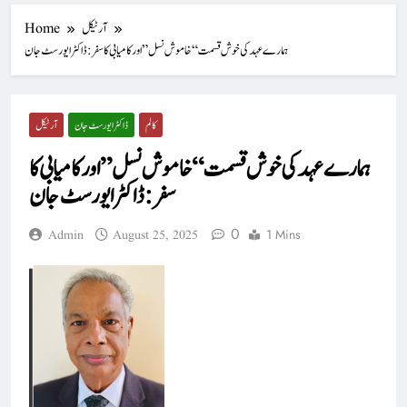
آرٹیکل
Home
ہمارے عہد کی خوش قسمت “خاموش نسل” اور کامیابی کا سفر : ڈاکٹر ایورسٹ جان
کالم
ڈاکٹر ایورسٹ جان
آرٹیکل
ہمارے عہد کی خوش قسمت “خاموش نسل” اور کامیابی کا
سفر : ڈاکٹر ایورسٹ جان
0
1 Mins
Admin
August 25, 2025