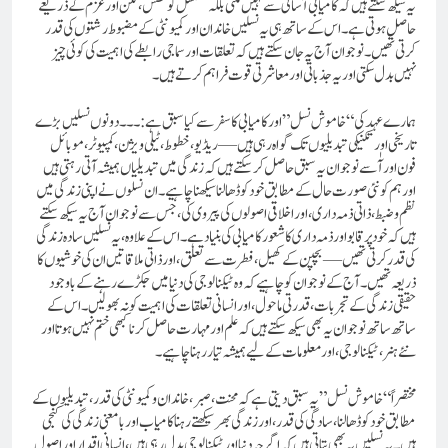
یہ سیکھ سکتے ہیں کہ کامیابی آسانی سے نہیں ملتی بلکہ مسلسل کوشش، لگن اور عزم کے ذریعے
حاصل ہوتی ہے۔ اس کے ساتھ ہی یہ نسلیں خاندان اور کمیونٹی کے مضبوط رشتوں کی قدر
کرتی تھیں۔ نوجوان آج یہ جان سکتے ہیں کہ تعلقات اور سماجی رابطے کی اہمیت کی کوئی چیز
نہیں بدل سکتی اور یہ جذباتی اور معاشرتی قوت فراہم کرتے ہیں۔
ہمارے عہد کی “خاموش نسل” اور کامیابی کا سفر سے کیا سبق ہے:۔۔۔ دونوں نسلیں بڑے
تاریخی اور تکنیکی تبدیلیوں تک گواہ رہی ہیں—ریڈیو، خطوط، ٹیلی ویژن، کمپیوٹر، موبائل
فون اور آٰ سے نوجوان یہ سبق حاصل کر سکتے ہیں کہ زندگی میں تبدیلیاں ہمیشہ آتی رہتی ہیں
اور ہم کو نئی صورت حال کے مطابق خود کو ڈھالنا سیکھنا چاہیے۔ ان نسلوں نے اپنی زندگی میں
نظم و ضبط، ذاتی ذمہ داری، اور اخلاقی اصولوں کی پیروی کی، جس سے نوجوان آج یہ سیکھ سکتے
ہیں کہ خود پر قابو اور ذمہ داری کا شعور کامیابی کی بنیاد ہے۔اس کے علاوہ، یہ نسلیں سادہ زندگی
کی قدر کرتی تھیں—بچپن کے کھیل، فطرت سے تعلق، اور ذاتی ملاقاتیں ان کی خوشیوں کا
ذریعہ تھیں۔ آج کے نوجوان کو چاہیے کہ وہ ٹیکنالوجی کی دنیا میں جکڑے رہنے کے باوجود
حقیقی زندگی کے تجربات، قدرتی ماحول، اور انسانی تعلقات کی اہمیت کو نہ بھولیں۔ اس کے
ساتھ ساتھ نوجوان یہ بھی سیکھ سکتے ہیں کہ علم اور مہارت حاصل کرنا کبھی ختم نہیں ہوتا اور
نئے ہنر، ٹیکنالوجی، اور معلومات کے لیے ہمیشہ تیار رہنا چاہیے۔
مختصراً “خاموش نسل” یہ سبق دیتی ہے کہ محنت، صبر، خاندان و کمیونٹی کی قدر، تبدیلیوں کے
مطابق خود کو ڈھالنا، سادگی کی قدر، اور زندگی بھر سیکھتے رہنا کامیاب اور بامعنی زندگی کی کنجی
ہیں۔ یہ نسلیں یہ بھی بتاتی ہیں کہ اگرچہ دنیا اور ٹیکنالوجی بدل رہی ہیں، انسانی اقدار اور اصول