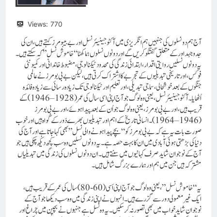
Views:
770
آج ہم دو نسلوں کی جنہیں ہم انگریزی میں آکٹوجینیئر نسل اور بےبیبومرز کہتے ہیں، ان کی
جدو جہد اور کے متعلق گفتگو کریں گے اور دونوں نسلوں ہماکھٹا “خاموش نسل” کہ سکتے ہیں۔
یہ دونوں نسلیں روایتی اقدار، ابتدائی زندگی کی محدود ٹیکنالوجی، مضبوط خاندانی اور کمیونٹی
فوکس، اور تاریخی تبدیلیوں کے تجربے کا اشتراک کرتی ہیں، لیکن بےبی بومرز نے عالمی
جنگوں کے بعد خوشحالی، سماجی تبدیلی، اور تعلیم اور ٹیکنالوجی تک زیادہ رسائی سے زیادہ فائدہ
اُٹھایا۔ آکٹوجینیئر نسل، یعنی وہ لوگ جو آج اپنی اسی سال کی عمر (1928–1946)کے
قریب ہیں، اور بےبی بومرز، یعنی وہ لوگ جو اُن کے بعد پیدا ہوئے، اور بےبی بومرز
(1946–1964)۔انسانی تاریخ کے اہم اور تبدیلیوں بھرے دَور کے گواہ ہیں اور خوب
صورت بات یہ ہے کہ بےبی بومرز کو “بچے پیدا ہونے والی نسل” بھی کہا جاتا ہے اور آج کی
دنیا کی بڑھتی ہوئی آبادی میں ان کا بہت حصہ ہے ۔ یہ دونوں نسلیں وہ سب کچھ دیکھ چکی ہیں جو
آج کے نوجوان شاید صرف کہانیوں میں سنتے ہیں۔ ان دونوں نسلوں کی زندگی میں تبدیلیاں
مشترکہ ہیں جن میں ہم اور ہمارے بزرگ شامل ہیں۔
یہ “خاموش نسل”، یعنی وہ لوگ جو آج اپنی اَسی (60-80) سال کی عمر کے قریب ہیں،
ایک غیر معمولی دور سے گزرے ہیں۔ انہوں نے اپنی زندگی میں وہ سب دیکھا جو آج کے
نوجوان شاید خواب میں بھی تصور نہ کر سکیں۔ یہ وہ نسل ہے جنہوں نے بچپن میں چراغ اور