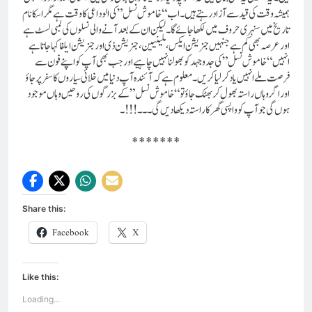
ہمیشہ وقت کی قید سے آزاد رہتے ہیں۔ اب “خاموش نسل” کی الوداعی کا وقت ہے مگر اسکا نام
تاریخ میں سنہری حروف میں لکھا جائے گا۔ لیکن ان کے بعد آنے والی نسلوں کی لمبی لسٹ ہے
اور عرصہ بھی کم ہے جنہیں جنریشن ایکس، ملینیین، جنریشن ذی اور جنریشن ایلفا کہا جاتا ہے
انہیں “خاموش نسل” کی جدوجہد کو بھولنا نہیں چاہیے اور جب بھی آپ کو اپنے فون سے
فرصت ملے انہیں یاد کر لیا کریں۔ معلوم ہے کہ آئندہ آپ دنیا میں خلائی سیاروں کا سفر پر جاؤ
اور اگر وہاں راستہ بھول کر بھٹک جاؤ تو “خاموش نسل” کے بزرگوں کی روحیں وہاں موجود
ہوں گی جو آپ کو واپسی گھر کا راستہ دیکھا دیں گی۔۔۔!!!۔
*******
Share this:
Facebook
X
Like this:
Loading...