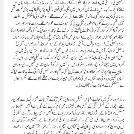
لالٹین کی روشنی میں وقت گزارا، خطوط کے ذریعے رابطہ کیا اور ریڈیو کے ذریعے دنیا کی خبر
سننے کا تجربہ کیا۔ اس زمانے میں گھروں میں بجلی، ٹیلی فون یا ٹیلی ویژن لگنا ایک بڑی نعمت تھی
اور زندگی بہت سادہ تھی۔ انسانی تعلقات ذاتی اور گہرے تھے، کیونکہ کوئی ڈیجیٹل مداخلت
نہیں تھی۔ ان کے گھر عام طور پر بجلی یا پانی کی سہولت سے محروم تھے۔ رات کا اندھیرا اور
خاموشی اکثر لوگوں کو کہانی سنانے یا کھیلنے کی طرف لے جاتا۔ ہر خط ایک قیمتی تحفہ تھا اور اس کا
انتظار صبر کا امتحان ہوتا۔ ریڈیو نے اس دنیا میں پہلی بڑی تبدیلی لائی، جہاں خبروں، ڈراموں
اور موسیقی کے ذریعے دنیا قریب آ گئی۔ خاندان ریڈیو کے ارد گرد بیٹھ کر نہ صرف تفریح
حاصل کرتا بلکہ آپس میں بات چیت اور تبادلہ خیال بھی کرتا۔ ساٹھ اور ستر کی دہائی میں یہ
نسل جوان ہوئی۔ بلیک اینڈ وائٹ ٹیلی ویژن نے تفریح کو نیا رنگ دیا۔ ٹیلی فون امیروں کے
گھروں میں پہنچنا شروع ہوا، اور موٹر کاریں اور بسیں سفر کو آسان بنا رہی تھیں۔ اسی دوران
انسان نے چاند پر قدم رکھا اور دنیا حیرت میں پڑ گئی۔ علم اور سائنس کی ترقی نے یہ ثابت کیا کہ
انسانی تخلیق کی کوئی حد نہیں۔ ان کی جوانی میں کمپیوٹر بڑے اور مہنگے آلات تھے، مگر انہوں
نے مستقبل کے امکانات کی جھلک دی۔
روزمرہ زندگی میں کھانے، لباس، کھیل اور روایتی تفریح کے تجربات بھی دلچسپی سے بھرپور
تھے۔ بچوں کے کھیل، گلی کے کھیل، اور کھیتوں میں کام کرنے کے تجربات اُنہیں مضبوط اور
مستقل مزاج بناتے۔ شادی اور خاندان کی ذمہ داریوں نے اُنہیں سماجی ربط اور قربت سکھائی
جب کہ دوستوں اور کمیونٹی کے ساتھ تعلقات زندگی کو بھرپور بناتے۔ تعلیم اور کتابوں نے
ان کی سوچ کو وسعت دی۔ پرانی نصابی کتابیں، لیکچر اور حفظ کے طریقے اُنہیں صبر اور محنت
سکھاتے، جب کہ جدید دَور میں کمپیوٹر اور آن لائن تعلیم نے علم کی رسائی کو بڑھایا۔