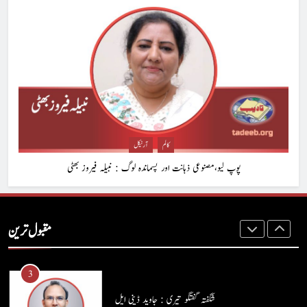
1
ہر بیج اُگنے کی آرزو رکھتا ہے : پاسٹر شہزاد منیر
پاسٹر شہزاد منیر
آرٹیکل
2
ہم اپنے بیٹوں کو کیا سکھا رہے ہیں؟ : وسیم جبران
کالم
آرٹیکل
کالم
آرٹیکل
پوپ لیو،مصنوعی ذہانت اور پسماندہ لوگ : نبیلہ فیروز بھٹی
3
شگفتہ گفتگو تیری : جاوید ڈینی ایل
مقبول ترین
جاوید ڈینی ایل
آرٹیکل
4
پوپ لیو،مصنوعی ذہانت اور پسماندہ لوگ : نبیلہ فیروز بھٹی