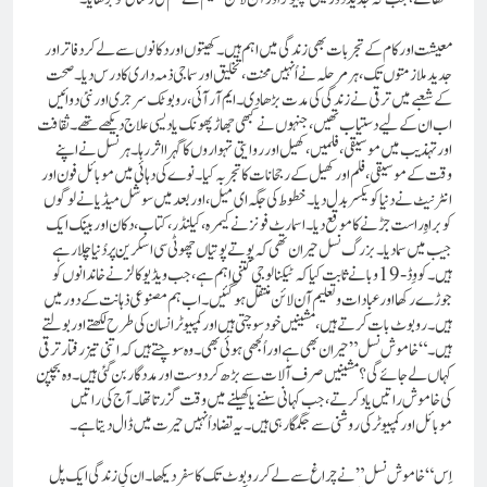
معیشت اور کام کے تجربات بھی زندگی میں اہم ہیں۔ کھیتوں اور دکانوں سے لے کر دفاتر اور
جدید ملازمتوں تک، ہر مرحلہ نے اُنہیں محنت، تخلیق اور سماجی ذمہ داری کا درس دیا۔ صحت
کے شعبے میں ترقی نے زندگی کی مدت بڑھا دی۔ ایم آر آئی، روبوٹک سرجری اور نئی دوائیں
اب ان کے لیے دستیاب تھیں، جنہوں نے کبھی جھاڑ پھونک یا دیسی علاج دیکھے تھے۔ ثقافت
اور تہذیب میں موسیقی، فلمیں، کھیل اور روایتی تہواروں کا گہرا اثر رہا۔ ہر نسل نے اپنے
وقت کے موسیقی، فلم اور کھیل کے رجحانات کا تجربہ کیا۔ نوے کی دہائی میں موبائل فون اور
انٹرنیٹ نے دنیا کو یکسر بدل دیا۔ خطوط کی جگہ ای میل، اور بعد میں سوشل میڈیا نے لوگوں
کو براہِ راست جڑنے کا موقع دیا۔ اسمارٹ فونز نے کیمرہ، کیلنڈر، کتاب، دکان اور بینک ایک
جیب میں سما دیا۔ بزرگ نسل حیران تھی کہ پوتے پوتیاں چھوٹی سی اسکرین پر دُنیا چلا رہے
ہیں۔ کووِڈ-19 وبا نے ثابت کیا کہ ٹیکنالوجی کتنی اہم ہے، جب ویڈیو کالز نے خاندانوں کو
جوڑے رکھا اور عبادات و تعلیم آن لائن منتقل ہو گئیں۔ اب ہم مصنوعی ذہانت کے دور میں
ہیں۔ روبوٹ بات کرتے ہیں، مشینیں خود سوچتی ہیں اور کمپیوٹر انسان کی طرح لکھتے اور بولتے
ہیں۔ “خاموش نسل” حیران بھی ہے اور اُلجھی ہوئی بھی۔ وہ سوچتے ہیں کہ اتنی تیز رفتار ترقی
کہاں لے جائے گی؟ مشینیں صرف آلات سے بڑھ کر دوست اور مددگار بن گئی ہیں۔ وہ بچپن
کی خاموش راتیں یاد کرتے، جب کہانی سننے یا کھیلنے میں وقت گزرتا تھا۔ آج کی راتیں
موبائل اور کمپیوٹر کی روشنی سے جگمگا رہی ہیں۔ یہ تضاد اُنہیں حیرت میں ڈال دیتا ہے۔
اِس “خاموش نسل” نے چراغ سے لے کر روبوٹ تک کا سفر دیکھا۔ ان کی زندگی ایک پل