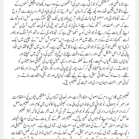
ہے جو ماضی اور مستقبل کو جوڑتی ہے۔ ان کی آنکھوں نے وہ سب دیکھا جو پچھلی نسلوں کے
لیے ناقابلِ یقین تھا۔ وہ دیکھ چکے کہ اِنسان کس طرح زندگی کی بنیادی ضروریات سے شروع
کر کے ٹیکنالوجی اور مصنوعی ذہانت کی بلند ترین بلندیوں تک پہنچ سکتا ہے۔ یہ نسل زندہ ثبوت
ہے کہ صبر، محنت اور جستجو کے ذریعے انسانی زندگی میں تبدیلی کی کوئی حد نہیں۔ آج یہ نسل
اپنے تجربات کے ذریعے نوجوانوں کو یہ سکھا سکتی ہے کہ ٹیکنالوجی کے ساتھ ہم آہنگ ہونا اور
اُسے سمجھنا، زندگی کے ہر مرحلے میں ضروری ہے۔اس “خاموش نسل” نے بچپن میں ایک
ایسی دُنیا دیکھی جو آج کے نوجوانوں کے لیے ناقابلِ یقین ہے۔ گھروں میں بجلی کا فقدان تھا،
پانی کی فراہمی مشکل تھی، اور رات کے وقت بچے چراغ یا لالٹین کی روشنی میں کھیلتے اور
کہانیاں سنتے۔ گلیاں، کھیت، چھوٹے کھلونے، اور دیسی کھیل بچوں کی تخلیقی صلاحیتوں کو
بڑھاتے۔ رسی کودنا، پٹا کھیلنا، گلی کرکٹ، چوری چھپائی، اور دیگر مقامی کھیل روزمرہ کا حصہ
تھے۔ بڑے لوگ اخلاقی سبق دینے کے لیے قصے، کہانیاں اور تاریخی واقعات سناتے۔ ہر
کہانی صبر، محنت، ایمان داری اور محبت کی تعلیم دیتی۔
تعلیم میں کلاس روم کے اصول، حفظ و قرات، اور نصابی کتابوں کی مشقیں بچوں کی استقامت
اور صبر کو بڑھاتی۔ نوجوانی میں خاندان کی مالی مدد، کھیتوں یا دکانوں میں کام، اور تعلیم حاصل
کرنا روزمرہ کی ذمہ داری تھی۔ کچھ نوجوانوں نے شہر کی طرف ہجرت کی تاکہ بہتر تعلیم
حاصل کریں اور اپنے خوابوں کی تعبیر پائیں۔ تعلیم اور علم کے تجربات نے ان کی سوچ، فیصلہ
سازی، اور مسئلہ حل کرنے کی صلاحیتوں کو وسعت دی۔شادی بیاہ کے رسم و رواج تفصیلی اور
دلچسپ تھے۔ شادی کے دوران موسیقی، رقص، کھانے، اور مہمان نوازی کے مکمل انتظامات