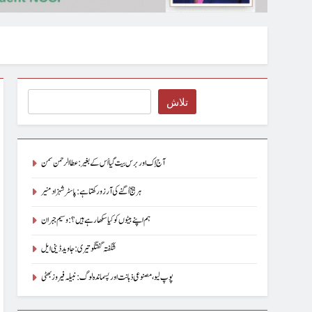
Search
تلاش
آج اِک اور برس بیت گیا اُس کے بغیر : عطاالرحمن سمن
ہر بیج اُگنے کی آرزو رکھتا ہے : پاسٹر شہزاد منیر
ہم اپنے بیٹوں کو کیا سکھا رہے ہیں؟ : وسیم جبران
شگفتہ گفتگو تیری : جاوید ڈینی ایل
پوپ لیو،مصنوعی ذہانت اور پسماندہ لوگ : نبیلہ فیروز بھٹی