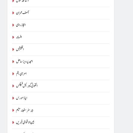
آسناتھ کنول
آصف عمران
اعجاز راہی
افسانہ
اقلیتیں
امجد پرویز ساحل
امرتا پریتم
انتھونی گیبرئیل فیلکس
ایاز مورس
بیرسٹرسفینہ سلیم
بین الاقوامی خبریں