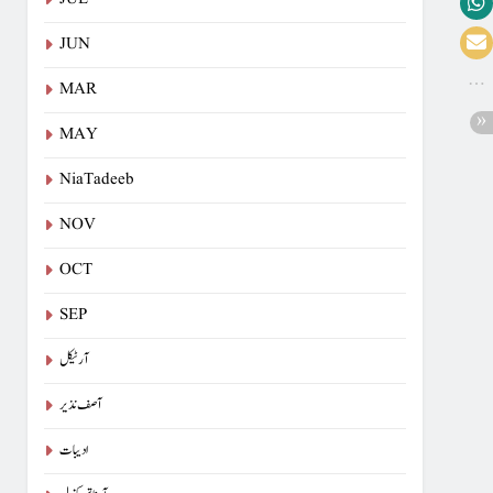
JUN
MAR
MAY
NiaTadeeb
NOV
OCT
SEP
آرٹیکل
آصف نذیر
ادیبات