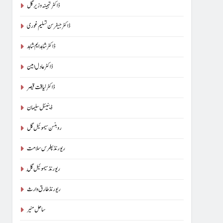
ڈاکٹر تہمینہ وزیر گل
ڈاکٹر جیفرسن تسلیم غوری
ڈاکٹر شاہد ایم شاہد
ڈاکٹر عادل امین
ڈاکٹر لیاقت قیصر
ڈینیئل سلیمان
روبنسن سیموئیل گل
ریورنڈ پطرس سلامت
ریورنڈ سیموئیل گِل
ریورنڈ طارق وارث
ساحل منیر