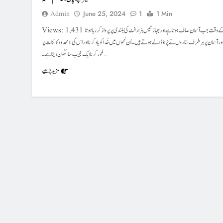
Admin
June 25, 2024
1
1 Min
Views: 1,431 رات کے وقت جب آسمان صاف ہوتا ہے اور جہاز تیس ہزار فٹ کی بُلندی پر پرواز کر رہا ہوتا
ر آسمان پر ہر طرف ستاروں نے پڑاؤ ڈالے ہوتے ہیں۔ اُن لمحوں میں خُدا کو یاد کرنا اور اس کی لامحدود کائنات پر
غور کرنا ایک عجیب سا سکُون دیتا ہے۔…
مزید پڑھیے