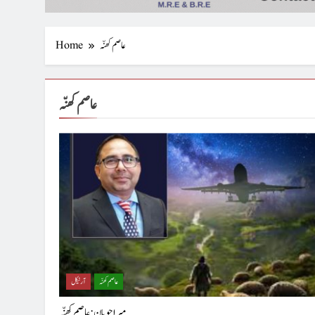
عاصم کھنّہ
Home
عاصم کھنّہ
عاصم کھنّہ
آرٹیکل
میرا چوپان : عاصم کھنّہ