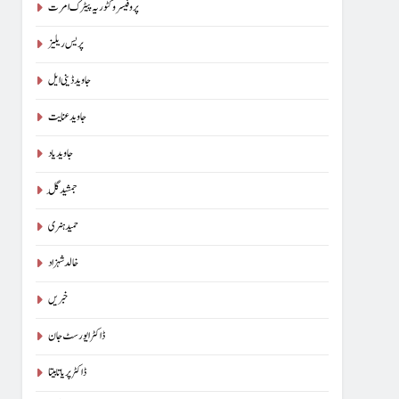
پروفیسر وکٹوریہ پیٹرک امرت
پریس ریلیز
جاوید ڈینی ایل
جاوید عنایت
جاوید یاد
جمشید گِل
حمید ہنری
خالد شہزاد
خبریں
ڈاکٹر ایورسٹ جان
ڈاکٹر پریا تابیتا