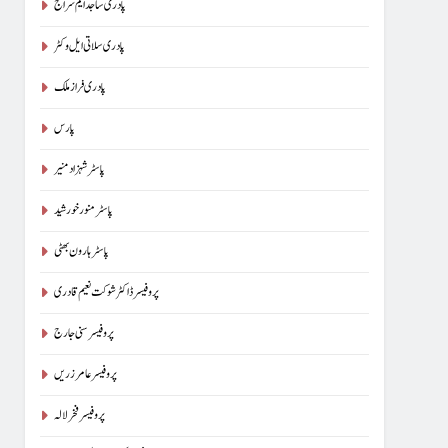
پادری ساجد ایم سراج
پادری سلاتی ایل وکٹر
پادری فراز ملک
پارس
پاسٹر شہزاد منیر
پاسٹر منور خورشید
پاسٹر ہارون بھٹی
پروفیسر ڈاکٹر شوکت نعیم قادری
پروفیسر سنی جارج
پروفیسر عامر زریں
پروفیسر فخر لالہ