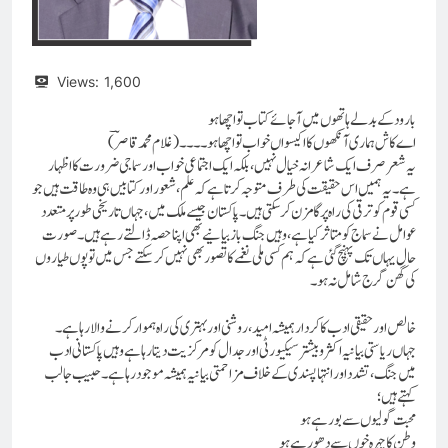
Views:
1,600
بارود کے بدلے ہاتھوں میں آ جائے کتاب تو اچھا ہو
اے کاش ہماری آنکھوں کا اکیسواں خواب تو اچھا ہو ۔۔۔۔ (غلام محمد قاصرؔ)
یہ شعر صرف ایک شاعرانہ خیال نہیں، بلکہ ایک اجتماعی خواب اور سماجی ضرورت کا اظہار
ہے۔ یہ ہمیں اس حقیقت کی طرف متوجہ کرتا ہے کہ علم، شعور اور کتابیں ہی وہ طاقت ہیں جو
کسی قوم کو ترقی کی راہ پر گامزن کر سکتی ہیں۔ پاکستان جیسے ملک میں، جہاں تاریخی طور پر متعدد
عوامل نے سماج کو متاثر کیا ہے، وہیں جنگ باز بیانیے بھی اپنا حصہ ڈالتے رہے ہیں ۔ صورت
حال یہاں تک پہنچ گئی ہے کہ ہم کسی ملی نغمے کا تصور بھی نہیں کر سکتے جس میں توپوں طیاروں
کی گھن گرج شامل نہ ہو۔
خالص اور حقیقی ادب کا کردار ہمیشہ امید، روشنی اور بہتری کی راہ ہموار کرنے والا رہا ہے۔
جہاں ریاستی بیانیہ اکثر و بیشتر سیکیورٹی اور جدال کو مرکزیت دیتا رہا ہے وہیں پاکستانی ادب
میں جنگ، تشدد اور انتہا پسندی کے خلاف مزاحمتی بیانیہ ہمیشہ موجود رہا ہے۔ حبیب جالب
محبت گولیوں سے بو رہے ہو
وطن کا چہرہ خوں سے دھو رہے ہو