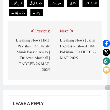
غلام محمد قاصر
شہزاد نیر
حبیب جالب
جاوید ڈینی ایل
ادبِ لطیف
نیا تادیب
ماہنامہ نیاتادیب
Post
Previous:
Next:
navigation
Breaking News | IMF
Breaking News | Jaffar
Pakistan | Dr Christy
Express Restored | IMF
Munir Passed Away |
Pakistan | TADEEB 27
Dr Azad Marshall |
MAR 2025
TADEEB 26 MAR
2025
LEAVE A REPLY