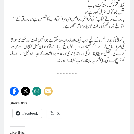
گماں تم کو کہ رستہ کٹ رہا ہے
یقیں مجھ کو کہ منزل کھو رہے ہو
“بارود کے بدلے کتاب” کی خواہش دراصل اسی مزاحمتی ادب کا تسلسل ہے جو بندوق کے
مقابلے میں قلم کی طاقت کو زیادہ مؤثر سمجھتا ہے۔
پاکستانی نوجوان نسل کے لیے ادب ایک ایسا ذریعہ بن سکتا ہے جو انہیں مثبت اور تعمیری سوچ
کی طرف مائل کرے۔ اگر تعلیم اور ادب کو فروغ دیا جائے، تو نوجوان نسل کتابوں سے محبت
کرے گی، تخلیقی سوچ اپنائے گی اور انتہا پسندی اور عدم برداشت کے بجائے دلیل اور مکالمے
کو ترجیح دے گی۔(بشکریہ : ماہنامہ ادبِ لطیف لاہور)۔
*******
Share this:
Facebook
X
Like this: