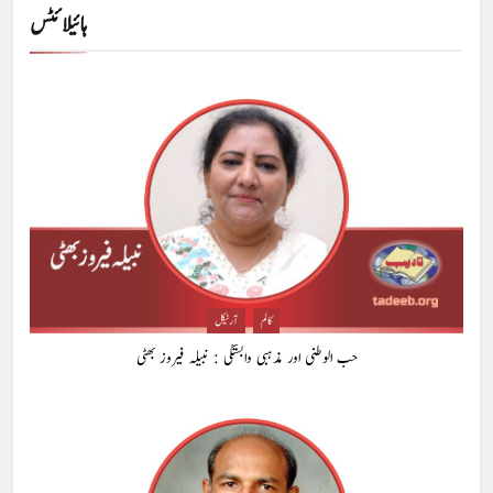
ہائیلائٹس
کالم
آرٹیکل
حب الوطنی اور مذہبی وابستگی : نبیلہ فیروز بھٹی