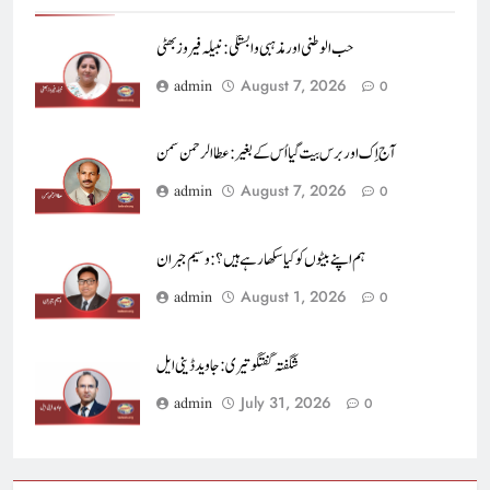
حب الوطنی اور مذہبی وابستگی : نبیلہ فیروز بھٹی
August 7, 2026
admin
0
آج اِک اور برس بیت گیا اُس کے بغیر : عطاالرحمن سمن
August 7, 2026
admin
0
ہم اپنے بیٹوں کو کیا سکھا رہے ہیں؟ : وسیم جبران
August 1, 2026
admin
0
شگفتہ گفتگو تیری : جاوید ڈینی ایل
July 31, 2026
admin
0