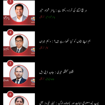
3
ہر بیج اُگنے کی آرزو رکھتا ہے : پاسٹر شہزاد منیر
پاسٹر شہزاد منیر
آرٹیکل
4
ہم اپنے بیٹوں کو کیا سکھا رہے ہیں؟ : وسیم جبران
کالم
آرٹیکل
5
شگفتہ گفتگو تیری : جاوید ڈینی ایل
جاوید ڈینی ایل
آرٹیکل
5
شگفتہ گفتگو تیری : جاوید ڈینی ایل
6
جاوید ڈینی ایل
آرٹیکل
پوپ لیو،مصنوعی ذہانت اور پسماندہ لوگ : نبیلہ فیروز بھٹی