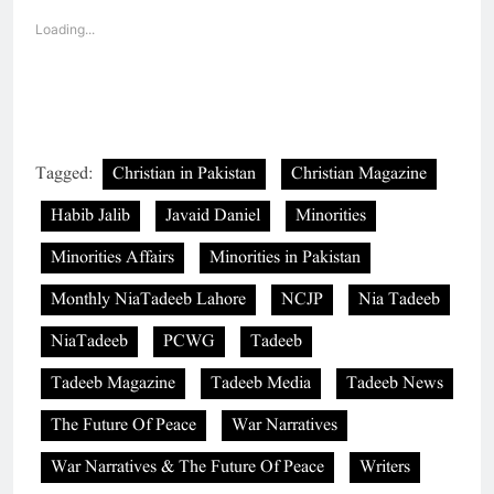
Loading...
Tagged:
Christian in Pakistan
Christian Magazine
Habib Jalib
Javaid Daniel
Minorities
Minorities Affairs
Minorities in Pakistan
Monthly NiaTadeeb Lahore
NCJP
Nia Tadeeb
NiaTadeeb
PCWG
Tadeeb
Tadeeb Magazine
Tadeeb Media
Tadeeb News
The Future Of Peace
War Narratives
War Narratives & The Future Of Peace
Writers