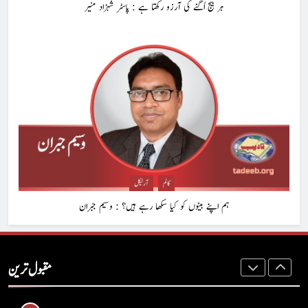
ہر بیج اُگنے کی آرزو رکھتا ہے : پاسٹر شہزاد منیر
8
ایمان،عقل اور آنے والا اِنسان : ڈاکٹر ایورسٹ جان
ڈاکٹر ایورسٹ جان
آرٹیکل
1
حب الوطنی اور مذہبی وابستگی : نبیلہ فیروز بھٹی
کالم
آرٹیکل
کالم
آرٹیکل
ہم اپنے بیٹوں کو کیا سکھا رہے ہیں؟ : وسیم جبران
2
آج اِک اور برس بیت گیا اُس کے بغیر : عطاالرحمن سمن
مقبول ترین
کالم
عطا الرحمٰن سمن