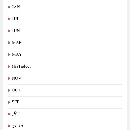
JAN
JUL
JUN
MAR
MAY
NiaTadeeb
NOV
OCT
SEP
آرٹیکل
آصف نذیر