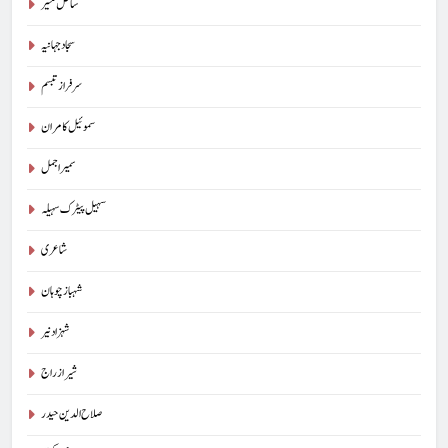
ساحل منیر
سجاد جہانیہ
سرفراز تبسم
سموئیل کامران
سمیر اجمل
سہیل پیٹرک سہیلہ
شاعری
شہباز چوہان
شہزاد نیر
شیراز راج
صلاح الدین حیدر