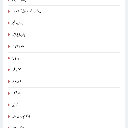
پروفیسر وکٹوریہ پیٹرک امرت
پریس ریلیز
جاوید ڈینی ایل
جاوید عنایت
جاوید یاد
جمشید گِل
حمید ہنری
خالد شہزاد
خبریں
ڈاکٹر ایورسٹ جان