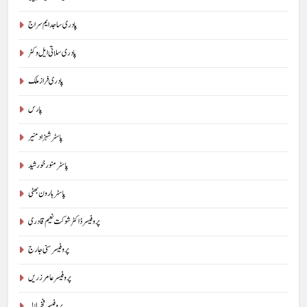
پادری ساجد ایم سراج
پادری سلاتی ایل وکٹر
پادری فراز ملک
پارس
پاسٹر شہزاد منیر
پاسٹر منور خورشید
پاسٹر ہارون بھٹی
پروفیسر ڈاکٹر شوکت نعیم قادری
پروفیسر سنی جارج
پروفیسر عامر زریں
پروفیسر فخر لالہ