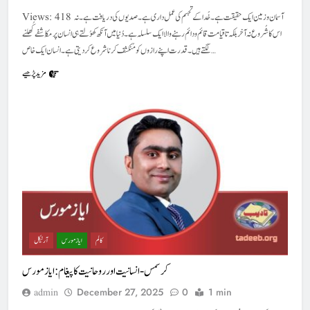
Views: 418 آسمان و زمین ایک حقیقت ہے۔خُدا کے تجسم کی عمل داری ہے۔صدیوں کی دریافت ہے۔نہ
اس کا شُروع نہ آخر بلکہ تا قیامت قائم و دائم رہنے والا ایک سلسلہ ہے۔دُنیا میں آنکھ کُھولتے ہی انسان پر مُکاشفے کُھلنے
لگتے ہیں۔قدرت اپنے رازوں کو مُنکشف کرنا شروع کر دیتی ہے۔ انسان ایک خاص…
مزید پڑھیے
کالم
ایاز مورس
آرٹیکل
کرسمس- انسانیت اور روحانیت کا پیغام: ایاز مورس
December 27, 2025
0
1 min
admin