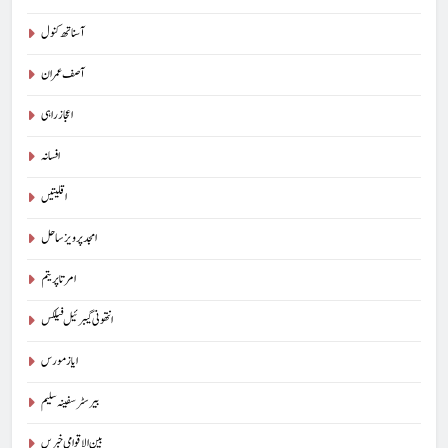
آسناتھ کنول
آصف عمران
اعجاز راہی
افسانہ
اقلیتیں
امجد پرویز ساحل
امرتا پریتم
انتھونی گیبرئیل فیلکس
ایاز مورس
بیرسٹرسفینہ سلیم
بین الاقوامی خبریں