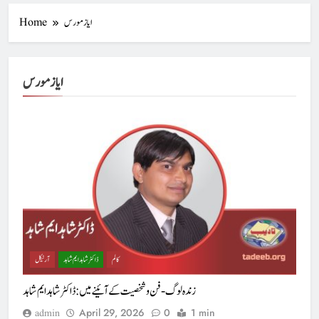
ایاز مورس
Home
ایاز مورس
کالم
ڈاکٹر شاہد ایم شاہد
آرٹیکل
زندہ لوگ-فن و شخصیت کے آئینے میں : ڈاکٹر شاہد ایم شاہد
April 29, 2026
0
1 min
admin