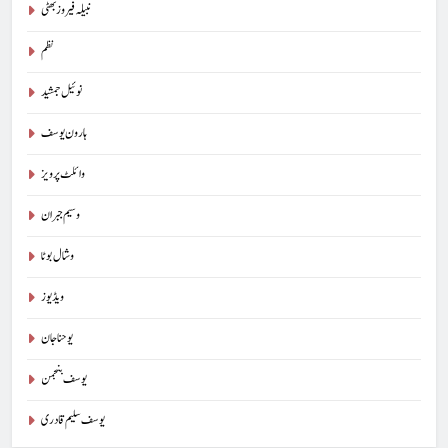
نبیلہ فیروز بھٹی
نظم
8
نوئیل جمشید
ایمان،عقل اور آنے والا اِنسان : ڈاکٹر ایورسٹ جان
ڈاکٹر ایورسٹ جان
آرٹیکل
ہارون یوسف
وائلٹ پرویز
1
وسیم جبران
حب الوطنی اور مذہبی وابستگی : نبیلہ فیروز بھٹی
وشال بوٹا
کالم
آرٹیکل
ویڈیوز
2
یوحنا جان
آج اِک اور برس بیت گیا اُس کے بغیر : عطاالرحمن سمن
یوسف بنجمن
کالم
عطا الرحمٰن سمن
یوسف سلیم قادری