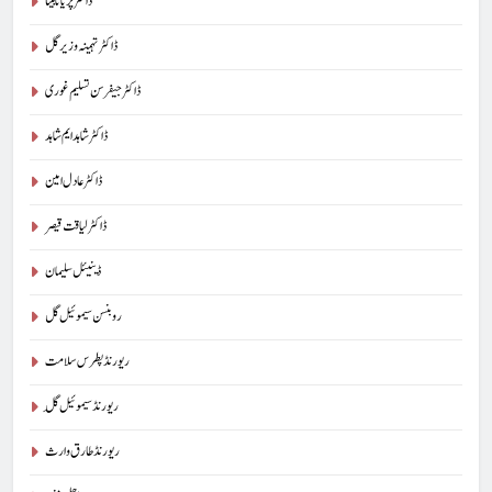
ڈاکٹر پریا تابیتا
ڈاکٹر تہمینہ وزیر گل
ڈاکٹر جیفرسن تسلیم غوری
ڈاکٹر شاہد ایم شاہد
ڈاکٹر عادل امین
ڈاکٹر لیاقت قیصر
ڈینیئل سلیمان
روبنسن سیموئیل گل
ریورنڈ پطرس سلامت
ریورنڈ سیموئیل گِل
ریورنڈ طارق وارث