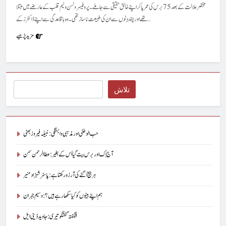
مختصر علالت کے بعد 75برس کی عمر پا کر اپنے خالق حقیقی سے جا ملے۔ پروفیسر ولسن ولیم قلب کے عارضے میں مبتلا
تھے اور چند دِنوں سے ان کی طبیعت ناساز تھی۔ وہ باقاعدگی سے اپنے ڈاکٹرز کے…
مزید پڑھیے
Search
تلاش
حب الوطنی اور مذہبی وابستگی : نبیلہ فیروز بھٹی
آج اِک اور برس بیت گیا اُس کے بغیر : عطاالرحمن سمن
ہر بیج اُگنے کی آرزو رکھتا ہے : پاسٹر شہزاد منیر
ہم اپنے بیٹوں کو کیا سکھا رہے ہیں؟ : وسیم جبران
شگفتہ گفتگو تیری : جاوید ڈینی ایل