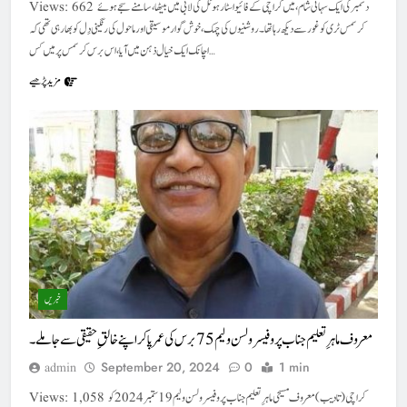
Views: 662 دسمبر کی ایک سہانی شام، میں کراچی کے فائیواسٹار ہوٹل کی لابی میں بیٹھا، سامنے سجے ہوئے
کرسمس ٹری کو غور سے دیکھ رہا تھا۔ روشنیوں کی چمک، خوش گوار موسیقی اور ماحول کی رنگینی دِل کو بھا رہی تھی کہ
اچانک ایک خیال ذہن میں آیا، اس برس کرسمس پر میں کس…
مزید پڑھیے
خبریں
معروف ماہرِ تعلیم جناب پروفیسر ولسن ولیم 75برس کی عمر پا کر اپنے خالقِ حقیقی سے جا ملے۔
September 20, 2024
0
1 min
admin
Views: 1,058 کراچی (تادیب) معروف مسیحی ماہرِ تعلیم جناب پروفیسر ولسن ولیم 19 ستمبر 2024 کو