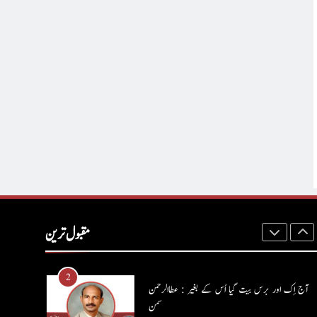
8
ایمان،عقل اور آنے والا اِنسان : ڈاکٹر ایورسٹ جان
ڈاکٹر ایورسٹ جان
آرٹیکل
1
حب الوطنی اور مذہبی وابستگی : نبیلہ فیروز بھٹی
کالم
آرٹیکل
2
آج اِک اور برس بیت گیا اُس کے بغیر : عطاالرحمن
سمن
مقبول ترین
کالم
عطا الرحمٰن سمن
3
ہر بیج اُگنے کی آرزو رکھتا ہے : پاسٹر شہزاد منیر