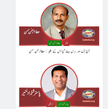
کالم
عطا الرحمٰن سمن
آج اِک اور برس بیت گیا اُس کے بغیر : عطاالرحمن سمن
پاسٹر شہزاد منیر
آرٹیکل