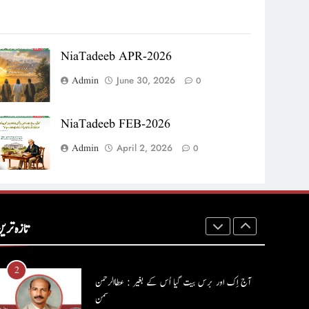
8
ایمان،عقل اور آنے والا اِنسان : ڈاکٹر ایورسٹ جان
NiaTadeeb APR-2026
ڈاکٹر ایورسٹ جان
آرٹیکل
Admin
June 30, 2026
0
1
NiaTadeeb FEB-2026
حب الوطنی اور مذہبی وابستگی : نبیلہ فیروز بھٹی
Admin
April 2, 2026
0
کالم
آرٹیکل
2
آج اِک اور برس بیت گیا اُس کے بغیر : عطاالرحمن
سمن
تازہ تری
کالم
عطا الرحمٰن سمن
3
ہر بیج اُگنے کی آرزو رکھتا ہے : پاسٹر شہزاد منیر