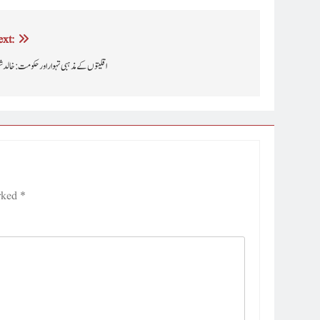
xt:
اقلیتوں کے مذہبی تہوار اور حکومت : خالد شہ
arked
*