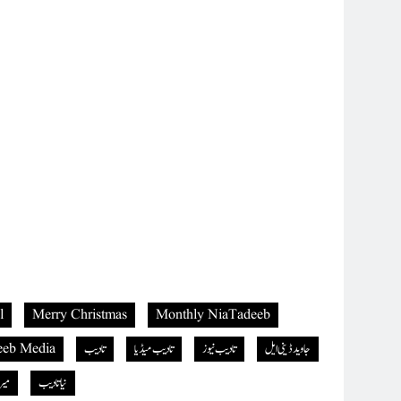
l
Merry Christmas
Monthly NiaTadeeb
جاوید ڈینی ایل
تادیب نیوز
تادیب میڈیا
تادیب
eeb Media
نیاتادیب
میر