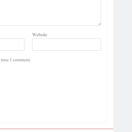
Website
5
شگفتہ گفتگو تیری : جاوید ڈینی ایل
t time I comment.
جاوید ڈینی ایل
آرٹیکل
6
پوپ لیو،مصنوعی ذہانت اور پسماندہ لوگ : نبیلہ فیروز
بھٹی
کالم
آرٹیکل
7
کوہساروں کی آغوش میں چند یادگار دن: جاوید ڈینی ایل
جاوید ڈینی ایل
آرٹیکل