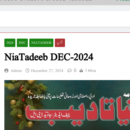
میگزین
NIATADEEB
DEC
2024
NiaTadeeb DEC-2024
0
1 Mins
Admin
December 27, 2024