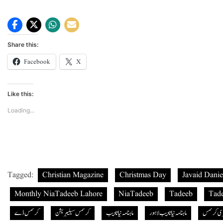
Share this:
Facebook
X
Like this:
Loading...
Tagged:
Christian Magazine
Christmas Day
Javaid Danie
Monthly NiaTadeeb Lahore
NiaTadeeb
Tadeeb
Tad
ی کرسمس
ماہنامہ نیاتادیب لاہور
ماہنامہ نیاتادیب
کرسمس سیلیبریشن
کرسمس ڈے