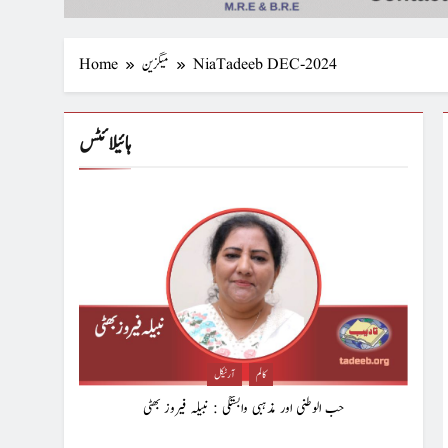
NiaTadeeb DEC-2024
میگزین
Home
ہائیلائٹس
کالم
آرٹیکل
حب الوطنی اور مذہبی وابستگی : نبیلہ فیروز بھٹی