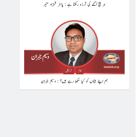
ہر بیج اُگنے کی آرزو رکھتا ہے : پاسٹر شہزاد منیر
کالم
آرٹیکل
ہم اپنے بیٹوں کو کیا سکھا رہے ہیں؟ : وسیم جبران