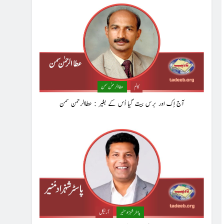
کالم
عطا الرحمٰن سمن
آج اِک اور برس بیت گیا اُس کے بغیر : عطاالرحمن سمن
پاسٹر شہزاد منیر
آرٹیکل