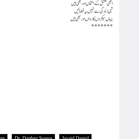
ابھی عشق کے امتحاں اور بھی ہیں
تہی زندگی سے نہیں یہ فضائیں
یہاں سیکڑوں کارواں اور بھی ہیں
*******