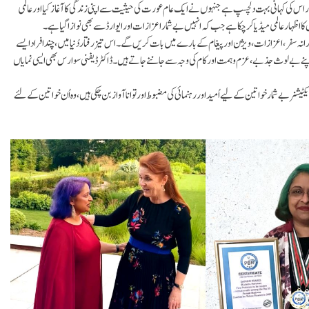
ی سوار اس کی کہانی بہت دلچسپ ہے جنہوں نے ایک عام عورت کی حیثیت سے اپنی زندگی کا آغاز کیا اور عالمی
کا اظہار عالمی میڈیا کر چکا ہے جب کہ انہیں بے شمار اعزازات اور ایوارڈ سے بھی نوازا گیا ہے۔
انہ سفر، اعزازات،ویژن اور پیغام کے بارے میں بات کریں گے۔اس تیز رفتار دُنیا میں، چند افراد ایسے
اپنے بے لوث جذبے، عزم وہمت اور کام کی وجہ سے جاننے جاتے ہیں۔ ڈاکٹر ڈیفنی سوارس بھی ایسی نمایاں
شنر بے شمار خواتین کے لیے اُمید اور رہنمائی کی مضبوط اورتوانا آواز بن چکی ہیں، وہ اُن خواتین کے لئے