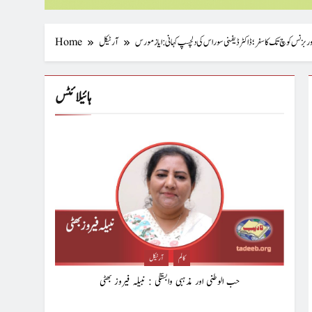
ور بزنس کوچ تک کا سفر؛ ڈاکٹر ڈیفنی سوراس کی دلچسپ کہانی : ایازمورس
آرٹیکل
Home
ہائیلائٹس
کالم
آرٹیکل
حب الوطنی اور مذہبی وابستگی : نبیلہ فیروز بھٹی