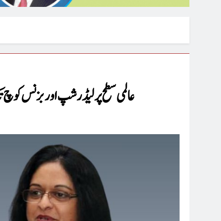
عالمی سطح پر لیڈرشپ اور بزنس کوچ ت