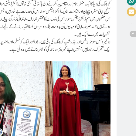
کوچنگ کی دنیا کا ایک منفرد نام اور مقام پیدا کرنے والی پاکستانی مسیحی خاتون ڈاکٹر ڈیفن
سطح پر اپنی منفرد پہچان اور شناخت بنائی۔ ڈاکٹر ڈیفنس سواراس کی خدمات بے شمار ہیں، جس 
اس مضمون میں ہم ڈاکٹر ڈیفنس سواراس کی خدمات کا مختصر تعارف، ابتدائی زندگی، پیشہ ور
ہوتے ہیں جو نہ صرف اپنی کامیابیوں کی بدولت بلکہ دوسروں کو بااختیار بنانے کے لیے 
شخصیات میں سے ایک ہیں۔
وہ کیروسل مومز بزنس اور لیڈرشپ کوچنگ کی بانی ہیں۔ جو بطور ایک کونسلر، اور ماسٹر پریکٹی
ایک متحرک رہنما ہیں
جنہیں اپنے کیریئر اور زندگی کو بہتر بنانے میں مدد ملی ہے۔