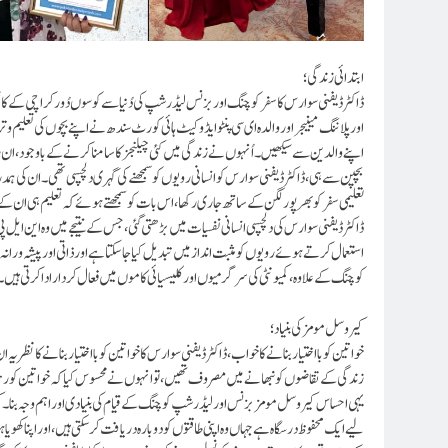
ابتدائی زندگی؛
ڈاکٹر ڈیفنی سوارس کا سفر کوچنگ اور بزنس لیڈرشپ کی دُنیا سے کوسوں دُور کراچی کے ک
اور پلاننگ مینیجر اور والدہ ای سی پنٹو ایڈوکیٹ ہائی کورٹ سندھ نے اپنے بچوں کی تعلیم 
اپنے والدین سے سیکھیں۔ اُنہوں نے زندگی میں کئی چیلنجز کا سامنا کرنے کے باوجود، ان ر
بچپن سے ہی، ڈاکٹر ڈیفنی سوارس کو انسانی رویوں کو سمجھنے کی گہری دلچسپی تھی۔ ان کی
تعلیمی سفر کو بھرپور لگن کے ساتھ جاری رکھا، اس بات کو سمجھتے ہوئے کہ تعلیم ہی ان 
ڈاکٹر ڈیفنی سوارس کی دلچسپی انسانی نفسیات میں بڑھتی گئی، جس کے نتیجے میں وہ این ایل پ
استعمال کرتے ہوئے رویوں کو مثبت انداز میں تبدیل کیا جا سکتا ہے اور ذاتی اور پیشہ ورانہ
کوچنگ کے علاوہ، کمیونٹی کی سرگرمیوں اور کلیسیائی کاموں میں فعال کردار ادا کرتی ہیں۔
کیروسل مومز کی بنیاد؛
خواتین کو بااختیار بنانے کا خواب،ڈاکٹر ڈیفنی سوارس کا خواتین کو بااختیار بنانے کا نظریہ
زندگی کے تقاضوں کو نبھانے میں مصروف تھیں، تو انہوں نے محسوس کیا کہ خواتین کو رہنم
یہی احساس کیروسل مومز بزنس اور لیڈرشپ کوچنگ کے قیام کی بنیادی اور اہم وجہ بنا۔ 
لیے ایک محفوظ درسگاہ ہے جہاں وہ اپنی طاقتوں کو دوبارہ دریافت کر سکتی ہیں، اور اپنا کھویا 