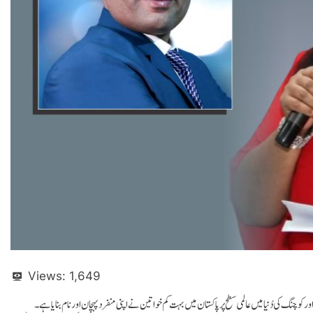
Views:
1,649
ور کوچنگ کی دُنیا میں عالمی سطح پر پاکستان میں بہت کم خواتین نے اپنی منفرد پہچان اور نام بنایا ہے۔