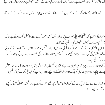
گ کا انداز منفرد اورمختلف ہے۔ وہ نہ صرف کاروبار اور قیادت کے تکنیکی پہلوؤں پر توجہ دیتی ہیں بلکہ اپنے
ئم کرنے، مشکلات کا سامنا کرنے، اور کامیابی کے لیے ایک مثبت سوچ اپنانے میں معاونت کرنے کے ساتھ
فنی سوارس کا ماننا ہے کہ حقیقی کامیابی صرف پیشہ ورانہ سنگ میل عبور کرنے سے حاصل نہیں ہوتی ہے، بلکہ
 جسم، اور رُوح تینوں پہلوؤں کو مدنظر رکھتے ہیں۔
سٹر پریکٹیشنر ہونے کے ناطے، ڈاکٹر ڈیفنی سوارس اپنے کلائنٹس کو محدود عقائد سے آزاد ہونے، کامیابی
خود اعتمادی کی کمی ہو، بات چیت کی مہارت کو بہتر بنانا ہو، یا قیادت کی خصوصیات کو فروغ دینا ہو، ڈاکٹر
ار ادا کرتی ہے۔
ے بڑھانے کے لیے پرعزم رہی ہیں۔ وہ پختہ یقین رکھتی ہیں کہ خواتین میں زبردست قائدانہ صلاحیتیں
 وجہ سے پیچھے رہ جاتی ہیں۔ اپنی کوچنگ اور رہنمائی کے ذریعے، وہ اس رویے کو تبدیل کرنے کی کوشش
 محسوس کرنے سے لے کر قیادت کے کرداروں میں قدم رکھنے میں مدد کی ہے۔ وہ انہیں سکھاتی ہیں کہ کیسے
از سے قیادت کی جائے۔