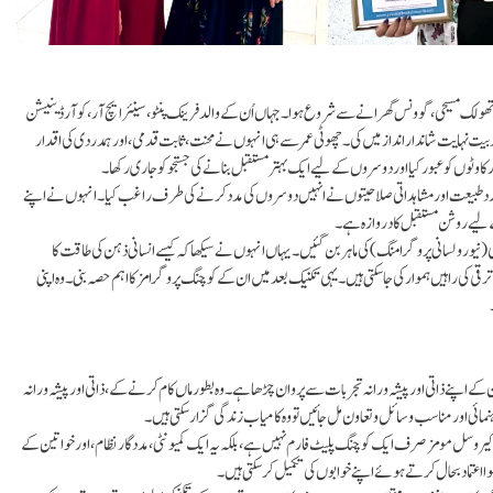
اتھولک مسیحی، گوونس گھرانے سے شروع ہوا۔ جہاں اُن کے والد فرینک پنٹو، سینئر ایچ آر، کوآرڈینیشن
و تربیت نہایت شاندار انداز میں کی۔ چھوٹی عمر سے ہی انہوں نے محنت، ثابت قدمی، اور ہمدردی کی اقدار
کاوٹوں کو عبور کیا اور دوسروں کے لیے ایک بہتر مستقبل بنانے کی جستجو کو جاری رکھا۔
 ہمدرد طبیعت اور مشاہداتی صلاحیتوں نے انہیں دوسروں کی مدد کرنے کی طرف راغب کیا۔ انہوں نے اپنے
کے لیے روشن مستقبل کا دروازہ ہے۔
ی (نیورو لسانی پروگرامنگ) کی ماہر بن گئیں۔ یہاں انہوں نے سیکھا کہ کیسے انسانی ذہن کی طاقت کا
 ترقی کی راہیں ہموار کی جا سکتی ہیں۔ یہی تکنیک بعد میں ان کے کوچنگ پروگرامز کا اہم حصہ بنی۔وہ اپنی
 ان کے اپنے ذاتی اور پیشہ ورانہ تجربات سے پروان چڑھا ہے۔ وہ بطور ماں کام کرنے کے، ذاتی اور پیشہ ورانہ
ائی اور مناسب وسائل و تعاون مل جائیں تو وہ کامیاب زندگی گزارسکتی ہیں۔
کیروسل مومز صرف ایک کوچنگ پلیٹ فارم نہیں ہے، بلکہ یہ ایک کمیونٹی، مددگار نظام، اور خواتین کے
ہوا اعتماد بحال کر تے ہوئے اپنے خوابوں کی تکمیل کر سکتی ہیں۔