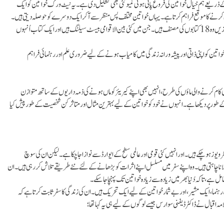
ریعے ہم خیال خواتین کی فروغ پاتی ہوئی کمیونٹی بھی تشکیل دی ہے۔ یہ نیٹ ورک خواتین کو ایک
نے کا موقع فراہم کرتا ہے۔ یہاں خواتین مختلف پس منظر سے آ کر ایک دوسرے کو حوصلہ دیتی ہیں۔
اُنہیں ڈچس آف یارک سارہ فرگوسن سے ملاقات کرنے کا بھی اعزاز حاصل ہے۔ علاوہ ازیں وہ 18 کتابوں کی مصنف ہیں۔جن میں کئی بین الاقوامی بیسٹ سیلنگ ہیں اور ایک کتاب اُنہوں
ن کو اپنی ذاتی اور پیشہ ورانہ زندگی میں کامیاب ہونے کے لیے ضروری علم اور رہنمائی فراہم
ی کام کرنے والی ماؤں کی طرح، انہیں بھی اپنے کیریئر کو ماں ہونے کی ذمہ داریوں کے ساتھ متوازن
 کے طور پر دیکھا ہے۔ انہوں نے خود کو خواتین کے لیے بہترین مثال اور متاثر کن شخصیت کے طور پیش کیا
ز ہو چکے ہیں۔ اور انہیں کئی قومی اور عالمی سطح کے ایوارڈ سے نوازا جا چکا ہے۔ لیکن ان کی سوچ
ں چلانا چاہتی ہیں۔ وہ اپنے سفر میں مسلسل اپنے اثرات کو بڑھانے کے لئے نئے طریقے تلاش کر رہی ہیں۔ ان
، تاکہ دُنیا بھر میں زیادہ سے زیادہ خواتین تک پہنچا جا سکے۔
 رہنما، ایک مشیر، اور بے شمار خواتین کے لیے ایک تحریک ہیں۔ ان کی زندگی کا سفر ثابت کرتا ہے کہ
 اقبال نے ڈاکٹر ڈیفنی سوارس جیسے لوگوں کے لیے ہی یہ کہا تھا؛