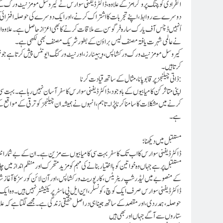
انفرادی کوچنگ پروگرامز کے علاوہ، ڈاکٹر ڈیفنی سوارس نے کیروسل مومز نیٹ ورک کے ذ
دوسرے سے روابط، اپنے تجربات کا اشتراک کرنے، اور ایک دوسرے کی حوصلہ افزائی کر
نےعالمی شہرت یافتہ مصنف لیس براؤن کے بطور شریک مصنف بھی لکھی ہے۔
کیروسل مومز نیٹ ورک ورکشاپس، ویبینارز، اور نیٹ ورکنگ ایونٹس پیش کرتا ہے جو خواتی
کرتاہیں۔
ذاتی چیلنجز پر قابو پانا، مثال کے ساتھ قیادت کرنا:
اپنی متاثر کن کامیابیوں کے باوجود، ڈاکٹر ڈیفنی سوارس کا سفر آسان نہیں رہا ہے۔ بہت س
کرنے میں مشکلات کا سامنا کرنا پڑا۔ تاہم، انہوں نے ہمیشہ ان چیلنجز کو ترقی کے مواقع
ہے۔
مستقبل میں دیکھنا؛
ڈاکٹر ڈیفنی سوارس کا اب تک کا سفر بہت سی کامیابیوں سے مزین ہے۔ ان کے بے شمار انٹرویو
مستقبل پر ہے جہاں وہ خواتین کو بااختیار بنانے کی مہم کو مزید متحرک اور منظم انداز می
کے منصوبے میں لیڈرشپ ریٹریٹس، کارپوریٹ ورکشاپس، اور آن لائن کورسز کا آغاز شامل ہے
ڈاکٹر ڈیفنی سوارس صرف ایک کوچ، کونسلر، این ایل پی ماسٹر پریکٹیشنر نہیں ہیں۔ وہ ایک
حوصلہ، ہمدردی، اور مقصد کے ساتھ جینا ہی دراصل حقیقی زندگی ہے۔مجھے لگتا ہے کہ علامہ
ستاروں سے آگے جہاں اور بھی ہیں