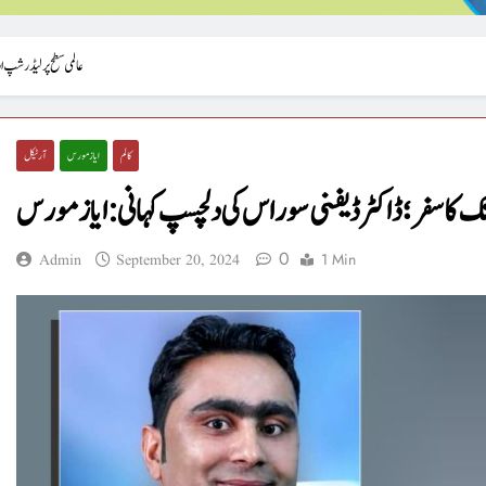
عالمی سطح پر لیڈرشپ ا
کالم
ایاز مورس
آرٹیکل
ک کا سفر؛ ڈاکٹر ڈیفنی سوراس کی دلچسپ کہانی : ایازمورس
0
1 Min
Admin
September 20, 2024