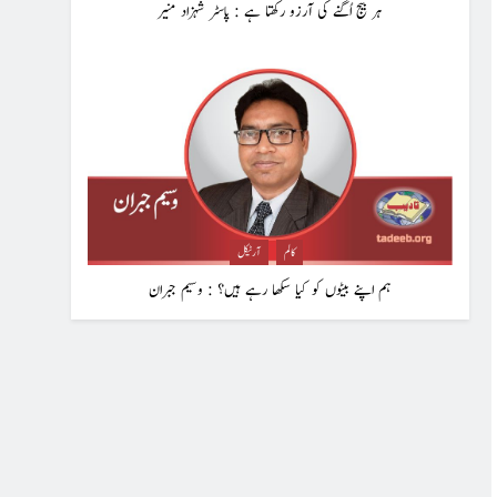
ہر بیج اُگنے کی آرزو رکھتا ہے : پاسٹر شہزاد منیر
کالم
آرٹیکل
ہم اپنے بیٹوں کو کیا سکھا رہے ہیں؟ : وسیم جبران