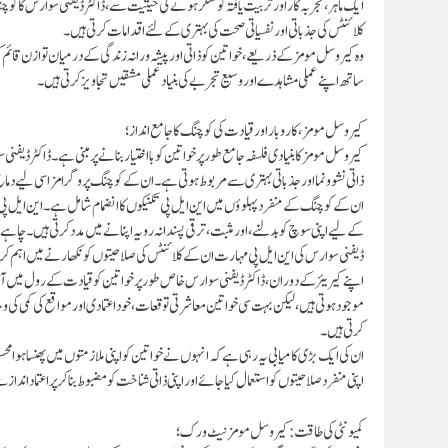
ایک ماہر، تجربہ کار اور تربیت یافتہ کونسلر ہونے کی حیثیت سے، ڈاکٹر ڈیفنی سوارس کا کوچن
کلائنٹس کی جذباتی اور نفسیاتی صحت کی بہتری کے لئے اقدامات کرتی ہیں۔
وہ کیروسل مومز کے ذریعے، خواتین کو ذاتی اور پیشہ ورانہ زندگی کے درمیان توازن قا
ساتھ اپنے عملی مشاہدے اور وسیع تجربے کی بنیاد عملی مشقیں تجاویز کرتی ہیں۔
کیروسل مومز، کاروبار اور قیادت کی کوچنگ کا جامع انداز؛
کیروسل مومز کا بنیادی فلسفہ جامع طور پر خواتین کو بااختیار بنانے پر مبنی ہے۔ ڈاکٹر ڈی
ذاتی نشوونما اور جذباتی بہتری سے مربوط ہوتی ہے۔ ان کے کوچنگ پروگرامز اسی لیے دماغ،
ان کے کوچنگ کے منفرد پہلوؤں میں این ایل پی تکنیکوں کا انضمام شامل ہے۔این ایل پی ما
کے لیے اپنی سوچ کو بدلنے، اور مثبت، ترقی پسندانہ رویہ اپنانے میں مدد کرتی ہیں۔ چاہے وہ 
ڈیفنی سوارس کی این ایل پی مہارت ان کے کلائنٹس کی صلاحیتوں کو نکھارنے میں اہم کرد
اپنے کیریئر کے دوران، ڈاکٹرڈیفنی سوارس خاص طور پر خواتین کو قیادت کے رول میں آگ
موجود ہوتی ہیں، لیکن بہت سی خواتین معاشرتی توقعات، خود اعتمادی اور مواقع کی کمی کی
کرتی ہیں۔
ان کی ایک بڑی کامیابی یہ رہی ہے کہ انہوں نے خواتین کو اپنی ملازمتوں میں پھنسا ہوا
اپنی منفرد صلاحیتوں کو استعمال کیا جائے اور اپنی ذاتی شناخت کو مضبوط بناکر پر اعتماد اند
کمیونٹی کی طاقت: کیروسل مومز نیٹ ورک؛