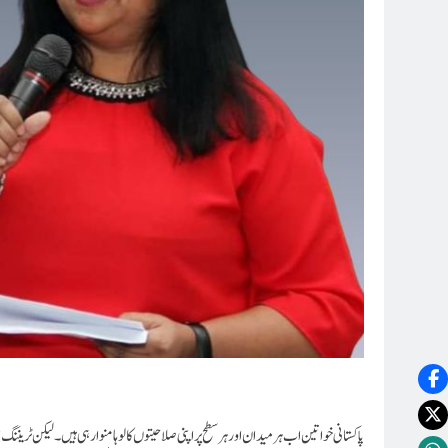
پاکستانی خواتین اب ہر میدان اور ہر سطح پر اپنی صلاحیتوں کا لوہا منوا رہی ہیں۔ لیکن ٹریننگ ا