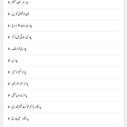
بیرسٹرسفینہ سلیم
بین الاقوامی خبریں
پادری ساجد ایم سراج
پادری سلاتی ایل وکٹر
پادری فراز ملک
پارس
پاسٹر شہزاد منیر
پاسٹر منور خورشید
پاسٹر ہارون بھٹی
پروفیسر ڈاکٹر شوکت نعیم قادری
پروفیسر سنی جارج