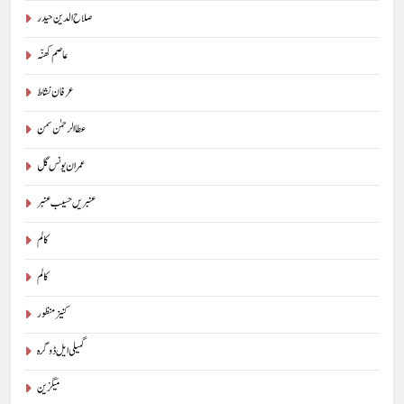
صلاح الدین حیدر
عاصم کھنّہ
عرفان نشاط
عطا الرحمٰن سمن
5
عمران یونس گل
شگفتہ گفتگو تیری : جاوید ڈینی ایل
جاوید ڈینی ایل
آرٹیکل
عنبریں حسیب عنبر
کالم
6
کالم
پوپ لیو،مصنوعی ذہانت اور پسماندہ لوگ : نبیلہ فیروز بھٹی
کنیز منظور
کالم
آرٹیکل
گمیلی ایل ڈوگرہ
7
میگزین