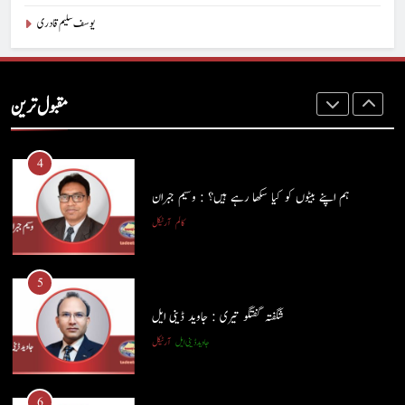
یوسف سلیم قادری
3
ہر بیج اُگنے کی آرزو رکھتا ہے : پاسٹر شہزاد منیر
مقبول ترین
پاسٹر شہزاد منیر
آرٹیکل
4
ہم اپنے بیٹوں کو کیا سکھا رہے ہیں؟ : وسیم جبران
کالم
آرٹیکل
5
شگفتہ گفتگو تیری : جاوید ڈینی ایل
جاوید ڈینی ایل
آرٹیکل
5
شگفتہ گفتگو تیری : جاوید ڈینی ایل
6