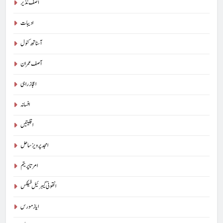
آصف نذیر
ادیبات
آسناتھ کنول
آصف عمران
اعجاز راہی
افسانہ
اقلیتیں
امجد پرویز ساحل
امرتا پریتم
انتھونی گیبرئیل فیلکس
ایاز مورس