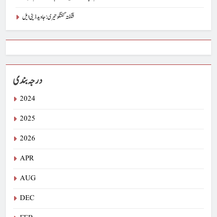
شگفتہ گفتگو تیری : جاوید ڈینی ایل
درجہ بندی
2024
2025
2026
APR
AUG
DEC