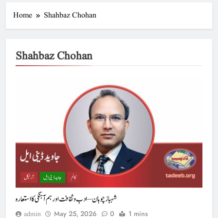
Home
Shahbaz Chohan
Shahbaz Chohan
کالم
جاوید ڈینی ایل
آرٹیکل
شہباز چوہان – ادب و ثقافت اور ہم آہنگی کا استعارہ
May 25, 2026
0
1 mins
admin