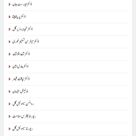
ڈاکٹر ایورسٹ جان
ڈاکٹر پریا تابیتا
ڈاکٹر تہمینہ وزیر گل
ڈاکٹر جیفرسن تسلیم غوری
ڈاکٹر شاہد ایم شاہد
ڈاکٹر عادل امین
ڈاکٹر لیاقت قیصر
ڈینیئل سلیمان
روبنسن سیموئیل گل
ریورنڈ پطرس سلامت
ریورنڈ سیموئیل گِل