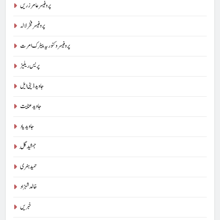
پروفیسر عامر زریں
پروفیسر فخر لالہ
پروفیسر وکٹوریہ پیٹرک امرت
پریس ریلیز
جاوید ڈینی ایل
جاوید عنایت
جاوید یاد
جمشید گِل
حمید ہنری
خالد شہزاد
خبریں