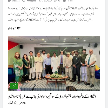
August 17, 2025
0
1 min
admin
Views: 1,653 اسلام آباد (تادیب) شہید بھٹو فاؤنڈیشن اسلام آباد کے زیرِ اہتمام اردو کے ممتاز لیجنڈری
شاعر اور انسان دوست سراپا محبت شخصیت جناب نذیر قیصر کے دو اہم شعری مجموعوں ” آنکھیں چہرہ ہاتھ ” اور
“ہرے کرشنا” کی ، بہت بھرور اور شاندار تقریبِ پذیرائی 13اگست 2025 شام 4 بجے ،شہید ذوالفقار…
مزید پڑھیے
خبریں
اقلیتوں کے عالمی دن اور جشنِ آزادی کے موقع پر وی نیوز کی جانب سے کل پاکستان اقلیتی
مشاعرے کا انعقاد