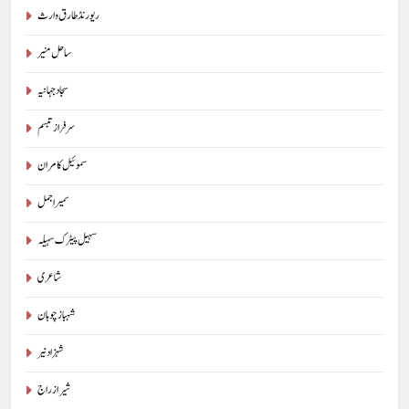
ریورنڈ طارق وارث
ساحل منیر
سجاد جہانیہ
سرفراز تبسم
سموئیل کامران
سمیر اجمل
سہیل پیٹرک سہیلہ
شاعری
شہباز چوہان
شہزاد نیر
شیراز راج