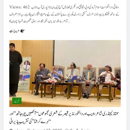
Views: 462 وفاقی دارالحکومت اسلام آباد کی ادبی، ثقافتی اور فکری فضا میں آج ایک ایسا نام پوری آب و تاب
کے ساتھ جگمگا رہا ہے، جو نہ صرف مسیحی برادری بلکہ پورے پاکستان کے لیے باعثِ افتخار بن چکا ہے۔ یہ نام معروف
شاعر، باوقار میزبان، نغمہ نگار اور سماجی شخصیت شہباز چوہان کا…
مزید پڑھیے
خبریں
ممتاز لیجنڈری شاعر،ادیب اور دانشور نذیرقیصرکے شعری مجموعوں “آنکھیں چہرہ ہاتھ” اور
“ہرے کرشنا” کی تقریب ِ پذیرائی