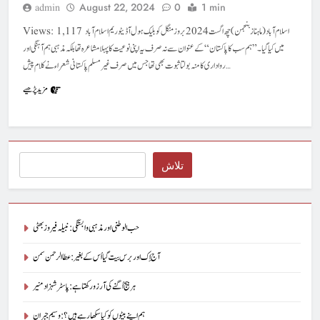
August 22, 2024
0
1 min
admin
Views: 1,117 اسلام آباد (ماہناز بنجمن) چھ اگست 2024 بروز منگل کو بلیک ہول آڈیٹوریم اسلام آباد
میں کیا گیا۔”ہم سب کا پاکستان “کے عنوان سےنہ صرف یہ اپنی نوعیت کا پہلا مشاعرہ تھا بلکہ مذہبی ہم آہنگی اور
رواداری کا منہ بولتا ثبوت بھی تھاجس میں صرف غیر مسلم پاکستانی شعراء نے کلام پیش…
مزید پڑھیے
Search
تلاش
حب الوطنی اور مذہبی وابستگی : نبیلہ فیروز بھٹی
آج اِک اور برس بیت گیا اُس کے بغیر : عطاالرحمن سمن
ہر بیج اُگنے کی آرزو رکھتا ہے : پاسٹر شہزاد منیر
ہم اپنے بیٹوں کو کیا سکھا رہے ہیں؟ : وسیم جبران