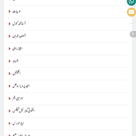
ادیبات
آسناتھ کنول
آصف عمران
اعجاز راہی
افسانہ
اقلیتیں
امجد پرویز ساحل
امرتا پریتم
انتھونی گیبرئیل فیلکس
ایاز مورس
بیرسٹرسفینہ سلیم