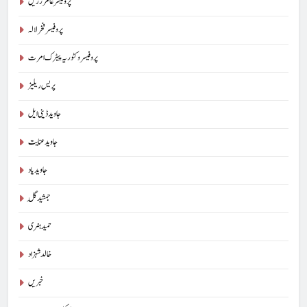
پروفیسر عامر زریں
پروفیسر فخر لالہ
پروفیسر وکٹوریہ پیٹرک امرت
پریس ریلیز
جاوید ڈینی ایل
جاوید عنایت
جاوید یاد
جمشید گِل
حمید ہنری
خالد شہزاد
خبریں