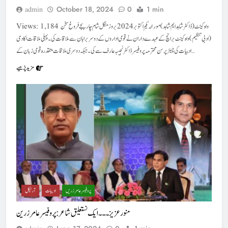
October 18, 2024
0
1 min
admin
Views: 1,184 واہ کینٹ (ڈاکٹرشاہد ایم شاہد) مورخہ یکم اکتوبر 2024 بروز منگل شام چار بجے فروغ سخن
(ادبی تنظیم) واہ کینٹ برانچ کے عہدے داران نے قومی اداروں کے دو سربراہان سے ملاقات کی۔پہلی ملاقات اکادمی
ادبیات کی چیئر پرسن محترمہ پروفیسر ڈاکٹر نجیبہ عارف سے کی۔ جبکہ دوسری ملاقات متقدرہ قومی زبان کے…
مزید پڑھیے
پروفیسر عامر زریں
ادیبات
آرٹیکل
منور عزیز۔۔۔ایک نستعلیق شاعر : پروفیسرعامرزرین