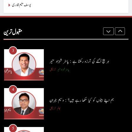
یوسف سلیم قادری
2
آج اِک اور برس بیت گیا اُس کے بغیر : عطاالرحمن سمن
کالم
عطا الرحمٰن سمن
مقبول ترین
3
ہر بیج اُگنے کی آرزو رکھتا ہے : پاسٹر شہزاد منیر
پاسٹر شہزاد منیر
آرٹیکل
4
ہم اپنے بیٹوں کو کیا سکھا رہے ہیں؟ : وسیم جبران
کالم
آرٹیکل
5