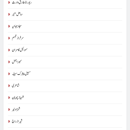
ریورنڈ طارق وارث
ساحل منیر
سجاد جہانیہ
سرفراز تبسم
سموئیل کامران
سمیر اجمل
سہیل پیٹرک سہیلہ
شاعری
شہباز چوہان
شہزاد نیر
شیراز راج