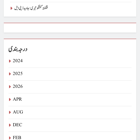
شگفتہ گفتگو تیری : جاوید ڈینی ایل
درجہ بندی
2024
2025
2026
APR
AUG
DEC
FEB