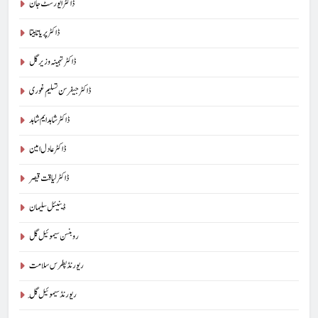
ڈاکٹر ایورسٹ جان
ڈاکٹر پریا تابیتا
ڈاکٹر تہمینہ وزیر گل
ڈاکٹر جیفرسن تسلیم غوری
ڈاکٹر شاہد ایم شاہد
ڈاکٹر عادل امین
ڈاکٹر لیاقت قیصر
ڈینیئل سلیمان
روبنسن سیموئیل گل
ریورنڈ پطرس سلامت
ریورنڈ سیموئیل گِل