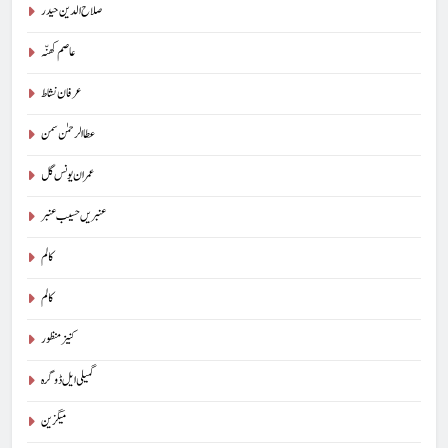
صلاح الدین حیدر
عاصم کھنّہ
عرفان نشاط
عطا الرحمٰن سمن
عمران یونس گل
عنبریں حسیب عنبر
کالم
5
کالم
شگفتہ گفتگو تیری : جاوید ڈینی ایل
جاوید ڈینی ایل
آرٹیکل
کنیز منظور
گمیلی ایل ڈوگرہ
6
میگزین
پوپ لیو،مصنوعی ذہانت اور پسماندہ لوگ : نبیلہ فیروز بھٹی