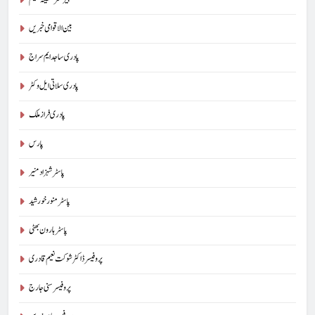
بین الاقوامی خبریں
پادری ساجد ایم سراج
پادری سلاتی ایل وکٹر
پادری فراز ملک
پارس
پاسٹر شہزاد منیر
پاسٹر منور خورشید
پاسٹر ہارون بھٹی
پروفیسر ڈاکٹر شوکت نعیم قادری
پروفیسر سنی جارج