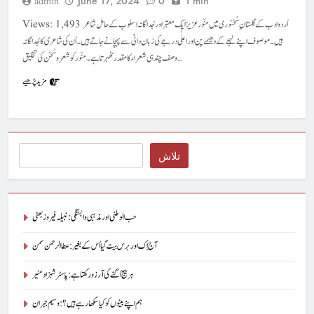
June 17, 2024
0
1 min
admin
Views: 1,493 اُردو ادب کے گلستان ِ سُخنوری میں منّور عزیز ایک معتبر اورجُداگانہ اسلوب کے حامل شاعر
ہیں۔ موصوف اپنے لہجے کے دھیمے پن اور اعلٰی درجے کی زبان دانی سے پہچانے جاتے ہیں۔ اُن کی شاعری کا جُداگانہ
وصف چند ہی شعراء کا مقدر ٹھہرتا ہے۔ منّور کو شعر و سُخن کی تخلیق…
مزید پڑھیے
Search
تلاش
حب الوطنی اور مذہبی وابستگی : نبیلہ فیروز بھٹی
آج اِک اور برس بیت گیا اُس کے بغیر : عطاالرحمن سمن
ہر بیج اُگنے کی آرزو رکھتا ہے : پاسٹر شہزاد منیر
ہم اپنے بیٹوں کو کیا سکھا رہے ہیں؟ : وسیم جبران