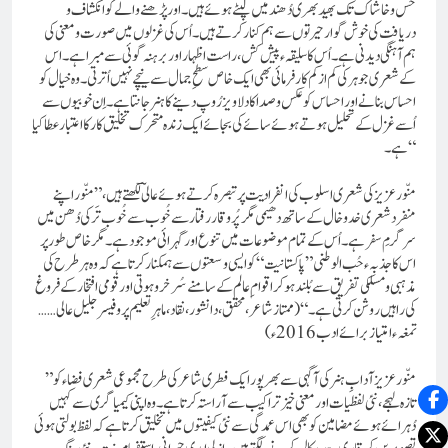
خس و خاشاک تک بھید بھری دُھند میں لپٹے ہوئے ہیں۔اور پڑھنے والے کو انکشاف و
دریافت کی خوش گوار حیرتوں سے ہم کنار کرتے ہیں۔ اُس کی غزلوں میں صورت و معنی کی
ہم آہنگی دیدنی ہے۔ اُس کا سلیقہء پیش کش، راست اظہار اور برہنہ گوئی سے مبر ا ہے۔ اس
کے شعری جوہر کی کم از کم کارفرمائی بھی ایک خاص سطحِ جمال سے نیچے نہیں اُترتی۔ وہ خیال کو
احساس بنانے اور احساس کو عکس و صدا کا دلاویز رُوپ دینے کا ہنر جانتا ہے۔ اِن خوبیوں سے
اُسے غزل کے تحلیل ہوتے ہوئے سائے کی بجائے ایک زندہ متحرک تخلیق کار کا اعتبار عطا کیا
ہے۔“
منّور عزیز کی شعری اسلوب کی انفرادیت پر تبصر ہ کرتے ہوئے عالیؔ لکھتے ہیں، ”منّور اپنے
منفرد شعری خدوخال کے ساتھ دھیمی مگر پُر وقار رفتار سے خُوب سے خُوب تَر کی دُھن میں
سرگرمِ سفر ہے۔ اُس کے تمام موضوعات میں تنوع اور گہرائی موجودہے۔ مگر خاص طور پر
اس کا جذبہء حُب الوطنی ”پاکستانیت“ کو ایسی وسعتوں سے ہمکنار کرتا ہے کہ وہ ہر طرح کی
مذہبی و مسلکی تفریق سے بُلند ہو کر اقوام ِ عالم کے سامنے سُرخرو ہوتی اور قومی افتخار کے فروغ
کی راہیں روشن کرتی ہے۔“ (ممتاز شاعر، محقق،دانشور،نقاد، ماہرِ تعلیم پروفیسر جلیل عالی……
تمغہء امتیاز برائے ادب 2016ء)
”منّور عزیز آدابِ ہنر کی آگہی سے بھر پور ایک فطری شاعر کی طرح مجموعی شعری فضاء کو
تازہ لہجے، نئی لفظیات اور معنی خیز تراکیب سے آراستہ کرتا ہے۔ وہ اپنی کیمیا گری سے کہیں
دُہرائے ہوئے مضامین کو بھی اس عمدگی سے نئی کیفیتوں میں تخلیق کرتا ہے کہ لفظ بولتی ہوئی