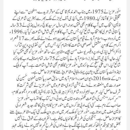
منّورعزیز نے 1975ء میں جناب احمد ندیم قاسمی کے موقر جریدے، ”فنون“ سے اپنے
تخلیقی سفر کا آغاز کیا۔ 1980ء میں اکیڈمی آف لیڑز کے مُلک بھر سے بہترین شاعری کے
اوّلین انتخاب میں آپ کا کلام بھی منتخب ہوا۔ اسی سال سر سید کالج، راول پنڈی نے 33 سالہ
پاکستانی شاعری کا انتخاب شائع کیا، جس میں آپ کا کلام بھی شامل ِ اشاعت کیا گیا۔ 1996ء
میں اُردو ادب، اسلام آباد نے قیام پاکستان کے بعد پیدا ہونے والے مُلک بھر سے 17 شعراء
اکرام کے کلام پر مشتمل خصوصی اشاعت کا اہتمام کیا، جس میں محسن نقوی، پروین شاکر،
ڈاکٹر اجمل نیازی، اور پروفیسر یوسف حسن جیسے مشاہیر کے ساتھ منّور عزیز کو بھی منتخب کیا
گیا۔حالیہ اکیڈمی آف لیٹرز، اسلام آباد نے پاکستان کے 75 سالہ تمام اصنافِ ادب کا جائزہ
شائع کیا۔ اس مُلکی سطح کے جائزہ میں منّور عزیز کا کلام بھی شامل ِ اشاعت ہے۔ آپ کو بلیک
اینڈ وائٹ پاکستان ٹیلی ویژن پر پہلا پنجابی مشاعرہ پڑھنے کا اعزاز حاصل ہے۔
اس کے علاوہ 2016 ء ایوان صدر، اسلام آباد میں سابق صدر ِ پاکستان ممنون حُسین کی
صدارت میں منعقد ہونے والے جشن ِ آزادی مشاعرہ میں منّور عزیز نے بھی شرکت کا
شرف حاصل کیا۔عرب نژاد اُردو شاعر ڈاکٹر زبیر فاروق (ستارۂ امتیاز) کا دوسرا مجموعہ کلام،
”سرِ کہسار“ جس کی اشاعت لکھنَو، ہندوستان میں ہوئی، اس کتاب کا انتساب منّورعزیز
صاحب کے نام ہے۔ کئی ایک ادبی تذکروں میں منورعزیز کا نام ِ نامی کا شمار جدید شعراء کی
اوّلین صف میں ہوتا ہے۔منّور عزیز کو مُلک بھر میں اور بیرونِ مُلک کئی ایک مشاعرے پڑھنے
کا اعزاز حاصل ہے۔ جستجو اُن کی طرزِ فکر کا نمایاں پہلو ہے۔ انفرادیت کے شوق نے اُنہیں
بعض تیز تیز قدم اُٹھا کر بعد میں ہانپنے لگ جانے والوں کی طرح گمراہ نہیں ہونے دیابلکہ عہد ِ