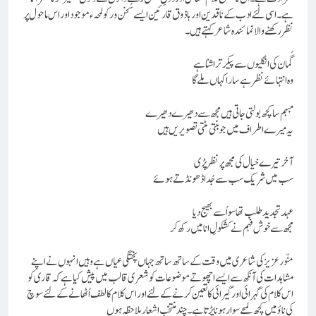
ہے۔ اسی لئے ادب کے ناقدین اور با ذوق قارئین ایسے سُخن ور کو لمحہء موجود اور اس ماحول پر
نظر رکھنے والا نمائندہ شاعر کہتے ہیں۔
گُمان کی انگلیوں سے پیکر تراشنا ہے
وہ انتہائے نظر ہے سارا کہاں ملے گا
مبہم سا کچھ بولتی جاتی ہیں مجھ سے دھیرے دھیرے
یہ میرے اطراف میں جو بنتی مٹتی تصویریں ہیں
آخر تیرے خیال کی مجھ پر نظر پڑی
سب میں شریک سب سے جُدا ڈھونڈتے ہوئے
عہد تجدید طلب تھا سو اُسے بھیج دیا
مجھ سے خوش فہم نے کشکولِ انا میں رکھ کر
منّور عزیز کی شاعری میں وقت کے ساتھ ساتھ جہاں پختگی عیاں ہے وہیں انہوں نے اپنے
مشاہدات کی آنکھ سے ایسے اچھوتے موضوعات کو شعری قالب میں پیش کیا ہے کہ قاری کو
اس کلام کی گہرائی اور گیرائی کا تعین کرنے کے لئے اور اس کلام کا لطف اُٹھانے کے لئے سوچ
کی ناؤ میں کچھ لمحے سوار ہونا پڑتا ہے۔ چند منتخب اشعار ملاحظہ ہوں