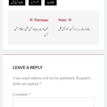
نیاتادیب
منور عزیز
جاوید ڈینی ایل
Post
Previous:
Next:
navigation
نئے جوتے ۔۔۔ : روبنسن سیموئیل گل
مَیں اور میرے ابو سمن لعل : عطاالرحمٰن
سمن
LEAVE A REPLY
Your email address will not be published.
Required
fields are marked
*
Comment
*