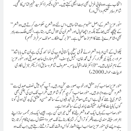
انتخاب ہے۔ وہ پنجابی غزل بھی بہت اچھی کہتے ہیں۔“ (پروفیسر ڈاکٹر سید فہیم شناس کاظمی۔
شاعر، ماہر تعلیم، دانش ور)
”منّور عزیز شعر کے اصل مفہوم سے شنا سا ہیں،اس لئے وہ شعر پر حکومت کرتے ہیں وہ شعر
کے پیچھے نہیں بھاگتے بلکہ ہر اچھا خیال ا ور شعراُن کی تلاش میں رہتا ہے۔ انہیں مُلک سے باہر
بھی مشاعرے پڑھنے کا اعزاز حاصل ہے۔“ (برگِ افکار۔ مولف سرفراز تبسم)
”چکوال کے جن ادباء و شعراء نے قومی سطح پر پاکستانی ادب کی نمائندگی کی ہے اُن میں بابا شاہ
مراد، بریگیڈئیر گلزار، کرنل محمد خان، جمیل یوسف، شبنم مناروی، ماجد صدیقی اور منّور عزیز
کے نام نمایاں ہیں۔“(ڈاکٹر خالد اقبال یاسر۔معروف شاعر و سابق ڈائریکٹر جنرل اکادمی
ادبیات، حوالہ 2000 ء)
”منور عزیز صاحب کہنہ مشق اورخوب صورت سخن ور ہیں۔ آپ کم و بیش نصف صدی سے
شعرو سخن سے وابستہ ہیں۔ منور صاحب اگرچہ کم گو شاعر ہیں مگر اب تک ان کی جتنی بھی
شاعری پڑھنے کو ملی ہے اس میں معاشرتی تبدیلیوں کے ساتھ حسن و عشق کی بدلتی ہوئی گونا
گوں کیفیات کا اظہار حقیقت پسندی کے ساتھ ہواہے۔
منور صاحب کے ہاں ایک عمدہ شعر بننے کا عمل حیران کن ہے۔جیسے ایک ماہر مجسمہ ساز اپنے
ہنر اور سلیقہ مندی سے پتھر کو تراش کر شاہکار بنانے تک صبر و استقلال سے اپنا کام کرتا رہتا
ہے، ویسے ہی منور عزیز صاحب اپنے اشعار کو اُس وقت تک تراشتے رہتے ہیں جب تک وہ