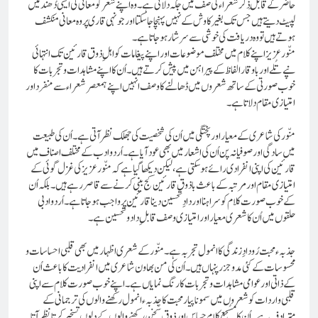
حاضر کے قابلِ ذکر شعراء کی صف میں جگہ دلائی ہے۔ وہ اپنے شعر کو معانی کی ایسی دُھند میں
لپیٹ دیتے ہیں جس تک بغیر کاوش کے نہیں پہنچا جاسکتا اور جونہی قاری پر وہ معانی منکشف
ہوتے ہیں تو وہ دریا فت کی خوشی سے سرشار ہوجاتا ہے۔
منّور عزیز اپنے کلام میں مختلف موضوعات اور اپنے پیغامات کو اہلِ ذوق قارئین تک انتہائی
نپے تُلے اور باوقار الفاظ کے پیراہن میں پیش کرتے ہیں۔اُن کا اپنے مشاہدات و تجربات کا
خوب صورتی کے ساتھ شعروں میں ڈھالنے کا وصف انہیں اپنے ہمعصر شعراء سے منفرداور
امتیازی مقام دلا تا ہے۔
منّور کی شاعری کے معیار اور پختگی میں اُن کی شخصیت کی جھلک نظر آتی ہے۔ اُن کی طبیعت
میں سادگی اور صوفیانہ پن اُن کی اشعار میں بھی عود آیا ہے۔اُردو ادب کے مختلف اصناف میں
قارئین کی اپنی انفرادی رائے ہو سکتی ہے، لیکن دیکھا گیا ہے کہ منّور عزیز کی غزل گوئی کے
امتیازی مقام اور مرتبہ کے باعث باذوق قارئین کج بینی کرنے سے قا صر رہے ہیں۔بلکہ اُن
کے خوب صورت کلام کو سراہنا اور دادِ تحسین دینا قارئین پر واجب ہوجاتا ہے۔اُردو ادبی
حلقوں میں اُن کا شعری معیار اور امتیازی وصف قابل ِ داد و تحسین ہے۔
جذبہء محبت رُودادِ زندگی کا انمول تجربہ ہے۔منّورکے شعری اظہار میں بھی قلبی احساسات و
محسوسات کے کئی مدو جزر پنہاں ہیں۔اُن کی من بھاون شاعری میں انفرادیت کا باعث اُن
کے ذاتی اور عوامی مشاہدات و تجربات کا رنگ نمایاں ہے۔ اپنے خو ب صورت کلام سے اپنی
قلبی واردات کو شعروں میں سمونا پیار محبت کا جذبہ ء انمول رکھنے والوں کی ترجمانی کے
مترادف ہے۔ اُن کا مسُجع کلام حساس اور ذوقِ سُخن رکھنے والوں کے دلوں تسخیر کرتا نظر آتا