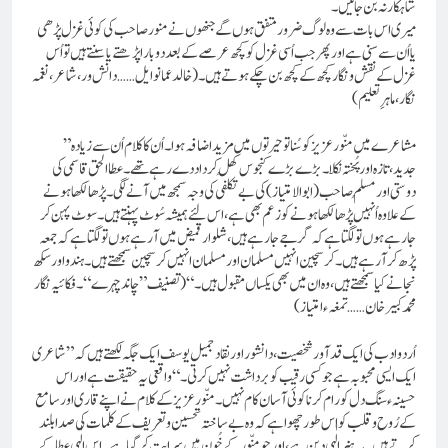
شاہکار نہ بن جائیں۔
میر ی اس بات سے وہ لوگ ضرور متفق ہوں گے جنھوں نے منور صاحب کی کوئی غزل پڑھی
یا اُن سے سنی ہے اور پھر جب اُسی غزل کو کچھ عرصے کے بعد دوبارا پڑھتے یا سنتے ہیں تو اُس
غزل کے نقش و نگار کچھ کے کچھ بن چکے ہوتے ہیں۔(خالد عمانوایل …… دانش ور، شاعر، نغمہ
نگار، ماہرِ تعلیم)
”مشاعرے میں منّور عزیز کو سُنا تو حیرتوں میں مزید اضافہ ہوا۔ اُن کا کلام اُن سے زیادہ
جدید،تازہ اور پُختہ نکلا۔ بڑے بڑے کنجوس کُھل کر داد دے رہے تھے۔عطاالحق قاسمی کی
دوستی اورمُسلم صاحب (ابوالامتیاز) کی بے تکلفی کی وجہ سمجھ میں آنے لگی۔پڑھا لکھا ہونے
کے علاوہ اُنہیں پڑھا لکھا ہونے کو زعم بھی ہے، اس لئے ہمیشہ سُوٹ پہنتے ہیں۔ سوٹ پہن کر
جارہے ہوں تو لگتا ہے کہ گرجے جارہے ہیں، شلوار قمیض میں آرہے ہوں تو لگتا ہے کہ جمعہ
پڑھ کر آرہے ہیں۔کرسچین انہیں مسلمان اور مسلمان انہیں کرسچین سمجھتے ہیں۔ ہندو اور سکھ
نجانے کیا سمجھتے ہیں، وہ ان میں بھی یکساں مقبول ہیں۔“ (تصنیف ”چاند چہرے“۔ فکائیہ نگار
محمد کبیر خان……تمغہء امتیاز)
اُردو ادب کی ایک قد آور شخصیت، دانشور اور نقاد جمیل یوسف ایک جگہ لکھتے ہیں کہ ”شاعری
ایک ایسی محبوبہ ہے جو کسی رقیب کو برداشت نہیں کرتی۔“ واقعی یہ حقیقت ہے اور اس
حسینہء سنگ دل کو رام کرنا کوئی آسان کام نہیں۔ منّور عزیز کے کلام نے اپنے قاری اور سامع
کے رُوح و قلب کو اس طور چھوا ہے کہ وہ بے ساختہ تحسین و تعریف کے کلمات کی صدا بلند
کرتے ہیں۔ یہ ہنر الٰہی دین ہے، اور جومنّور کے خُون میں سرایت کر گیا ہے۔ اس الٰہی عطا کے