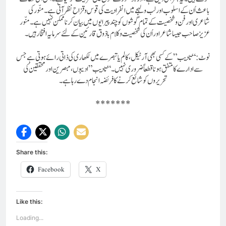
باعث اُن کے اسلوب اور لب و لہجے میں انفرادیت کی قوس و قزاح نظر آتی ہے۔منّور کی
شاعری اور فن و شخصیت کے تمام گوشوں کو چند پیرایوں میں بیان کرنا ممکن نہیں ہے۔ منّور
عزیز صاحب جیسا شاعر اور اُن کی شخصیت و کلام باذوق قارئین کے لئے سرمایہ افتخارہیں۔
نوٹ: “تادیب”کے کسی بھی آرٹیکل، کالم یا تبصرے میں لکھاری کی ذاتی رائے ہوتی ہے جس
سے ادارے کا متفق ہونا قطعاً ضروری نہیں۔ “تادیب” ادیبوں، مبصرین اور محققین کی
تحریروں کو شائع کرنے کا فریضہ انجام دے رہا ہے۔
*******
Share this:
Facebook
X
Like this:
Loading...