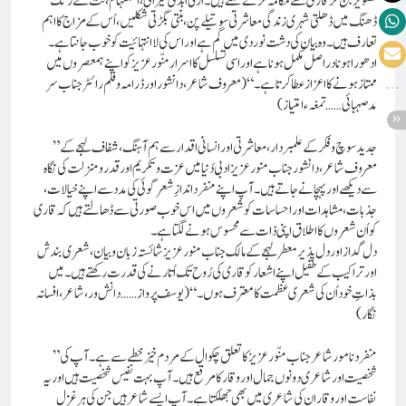
تصویر بن کر قاری سے مکالمہ کرنے لگتے ہیں۔ ازلی ابدی حیرانی، استفہام، نت نئے رنگ
ڈھنگ میں ڈھلتی شہری زندگی معاشرتی سوتیلے پن،بنتی بگڑتی شکلیں،اُس کے مزاج کا اہم
تعارف ہیں۔ وہ بیان کی دشت نوردی میں گُم ہے اور اس کی لاانتہائیت کو خوب جانتا ہے۔
ادھورا ہونا دراصل مکمل ہونا ہے اور اسی تسلسل کا اسرارمنّور عزیز کو اپنے ہمعصروں میں
ممتاز ہونے کا اعزاز عطا کرتا ہے۔ “ (معروف شاعر، دانشور اورڈرامہ و فلم رائٹر جناب سر
مدصہبائی ……تمغہء امتیاز)
”جدید سوچ و فکر کے علمبردار، معاشرتی اور انسانی اقدار سے ہم آہنگ، شفاف لہجے کے
معروف شاعر، دانشور جناب منور عزیز ادبی دُنیا میں عزت و تکریم اور قدرو منزلت کی نگاہ
سے دیکھے اور پہچانے جاتے ہیں۔ آپ اپنے منفرد اندازِ شعر گوئی کی مدد سے اپنے خیالات،
جذبات، مشاہدات اور احساسات کو شعروں میں اس خوب صورتی سے ڈھالتے ہیں کہ قاری
کو اُن شعروں کا اطلاق اپنی ذات سے محسوس ہونے لگتا ہے۔
دل گداز اور دل پذیر معطر لہجے کے مالک جناب منور عزیز شائستہ زبان و بیان، شعری بندش
اور تراکیب کے طفیل اپنے اشعار کو قاری کی رُوح تک اُتارنے کی قدرت رکھتے ہیں۔ میں
بذاتِ خود اُن کی شعری عظمت کا معترف ہوں۔“ (یوسف پرواز…… دانش ور، شاعر، افسانہ
نگار)
” منفرد نامور شاعرجناب منّور عزیز کا تعلق چکوال کے مردم خیز خطے سے ہے۔آپ کی
شخصیت اور شاعری دونوں جمال اور وقار کا مرقع ہیں۔آپ بہت نفیس شخصیت ہیں اوریہ
نفاست اور وقار ان کی شاعری میں بھی جھلکتا ہے۔آپ ایسے شاعر ہیں جن کی ہر غزل