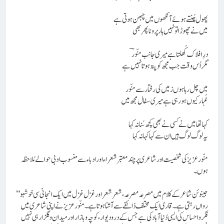
پھول چُنتے ہوئے آنکھوں میں چبھن ہوتی ہے
میں نے چھوڑا تو نہیں ہار پرونا پھر بھی
درِ افلاک کُھلتا ہے میری جانب منّورؔ
مگر اُس وقت جب مجھ کو پتہ ہوتا نہیں ہے
میں چل رہا ہوں زمیں کی رفتار سے منّور
غُبار کیوں ہو رہی ہے میری سفال مجھ میں
کہا تھا میں نے کسی نے بھی کچھ سُنا نہ کہا
یہ لوگ لوگ ہیں ان سے کہا کہا نہ کہا
منّورعزیز کی شخصیت اور شاعری پر چند معتبر شعراء اور ادباء سے منسوب ادبی حوالے مُلاحظہ
ہوں۔
”جینوئن شاعر کے کلام میں مصرعہ مصرعہ، شعر شعر اور غزل غزل میں ایک انجانی سی خوشبو
رواں رہتی ہے۔ قاری ایک مختلف ذائقے سے آشنا ہوتا ہے۔ منّور عزیز نے اپنی شاعری میں
فکر و احساس کی ایسی دُنیا آباد کی ہے جس کے درودیوار، کوچہ و بازار اور میدان و گلزار ہی نہیں