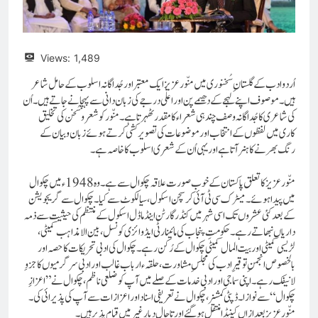
Views:
1,489
اُردو ادب کے گلستان ِ سُخنوری میں منّور عزیز ایک معتبر اورجُداگانہ اسلوب کے حامل شاعر
ہیں۔ موصوف اپنے لہجے کے دھیمے پن اور اعلٰی درجے کی زبان دانی سے پہچانے جاتے ہیں۔ اُن
کی شاعری کا جُداگانہ وصف چند ہی شعراء کا مقدر ٹھہرتا ہے۔ منّور کو شعر و سُخن کی تخلیق
کاری میں لفظوں کے انتخاب اور موضوعات کی تصویر کشی کرتے ہوئے زبان و بیان کے
رنگ بھرنے کا ہنر آتا ہے اور یہی اُن کے شعری اسلوب کا خاصہ ہے۔
منّور عزیز کا تعلق پاکستان کے خوب صورت علاقہ چکوال سے ہے۔وہ 1948ء میں چکوال
میں پیدا ہوئے۔میٹرک سی ٹی آئی کرسچن اسکول، سیالکوٹ سے کیا۔ چکوال سے گریجویشن
کے بعد کئی عشروں تک اسی شہر میں کنڈر گارٹن اینڈ ماڈل اسکول کے منتظم کی حیثیت سے ذمہ
داریاں نبھاتے رہے۔حکومتِ پنجاب کی مائینارٹی ایڈوائزی کونسل،بین الامذاہب کمیٹی،
لڑیسی کمیٹی اور بیت المال کمیٹی چکوال کے رُکن رہے۔چکوال کی ادبی تحریکات کا حصہ اور
بالخصوص انجمنِ توقیر ِ ادب کی مجلسِ مشاورت، حلقہء ارباب غالب اور ادبی سرگرمیوں کا جزوِ
لانیفک رہے۔اپنی سماجی اور ادبی خدمات کے صلے میں آپ کو ضلعی ناظم، چکوال نے ”اعزازِ
چکوال“ سے نوازا۔ ڈپٹی کمشنر، چکوال نے تعریفی اسناد اور اعزازات سے آپ کی پذیرائی کی۔
منّور عزیز بعد ازاں کینیڈا منتقل ہوگئے اور تا حال دیارِ غیر میں قیام پذیر ہیں۔