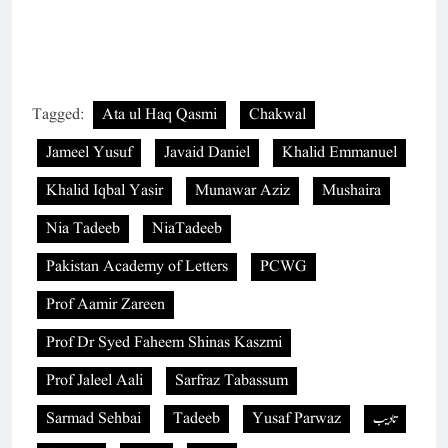
Tagged:
Ata ul Haq Qasmi
Chakwal
Jameel Yusuf
Javaid Daniel
Khalid Emmanuel
Khalid Iqbal Yasir
Munawar Aziz
Mushaira
Nia Tadeeb
NiaTadeeb
Pakistan Academy of Letters
PCWG
Prof Aamir Zareen
Prof Dr Syed Faheem Shinas Kaszmi
Prof Jaleel Aali
Sarfraz Tabassum
تادیب
Yusaf Parwaz
Tadeeb
Sarmad Sehbai