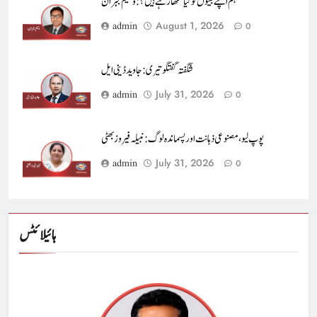
ہم اپنے بیٹوں کو کیا سکھا رہے ہیں؟ : وسیم جبران
August 1, 2026
admin
0
شگفتہ گفتگو تیری : جاوید ڈینی ایل
July 31, 2026
admin
0
پوپ لیو،مصنوعی ذہانت اور پسماندہ لوگ : نبیلہ فیروز بھٹی
July 31, 2026
admin
0
ہائیلائٹس