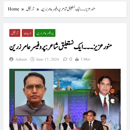
منور عزیز۔۔۔ایک نستعلیق شاعر : پروفیسرعامرزرین
آرٹیکل
Home
پروفیسر عامر زریں
ادیبات
آرٹیکل
منور عزیز۔۔۔ایک نستعلیق شاعر : پروفیسرعامرزرین
0
1 Min
Admin
June 17, 2024