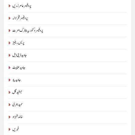
پروفیسر عامر زریں
پروفیسر فخر لالہ
پروفیسر وکٹوریہ پیٹرک امرت
پریس ریلیز
جاوید ڈینی ایل
جاوید عنایت
جاوید یاد
جمشید گِل
حمید ہنری
خالد شہزاد
خبریں