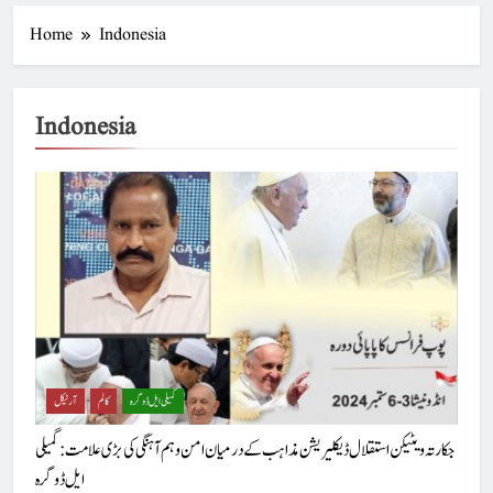
Home
Indonesia
Indonesia
گمیلی ایل ڈوگرہ
کالم
آرٹیکل
جکارتہ ویٹیکن استقلال ڈیکلیریشن مذاہب کے درمیان امن و ہم آہنگی کی بڑی علامت : گمیلی
ایل ڈوگرہ