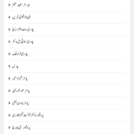
بیرسٹرسفینہ سلیم
بین الاقوامی خبریں
پادری ساجد ایم سراج
پادری سلاتی ایل وکٹر
پادری فراز ملک
پارس
پاسٹر شہزاد منیر
پاسٹر منور خورشید
پاسٹر ہارون بھٹی
پروفیسر ڈاکٹر شوکت نعیم قادری
پروفیسر سنی جارج