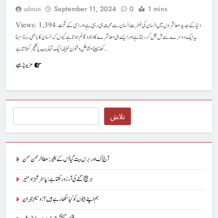
September 11, 2024
0
1 mins
admin
Views: 1,394 دنیا کےجدید معاشروں میں انسان کی فطرت انسان سے محبت ہی رہی ہے اور اسی کے تحت
یہ ایک دوسرے سے مل جل کر رہتا ہے اور ایسے ہی معاشرے کا وجود قائم ہوتا ہے کیوں کہ انسان کا باہمی رہنا سہنا
کھانا پینامشاغل و فنون لطیفہ ایک تہذیب یا کلچر کہلاتا ہے…
مزید پڑھیے
Search
تلاش
آج اِک اور برس بیت گیا اُس کے بغیر : عطاالرحمن سمن
ہر بیج اُگنے کی آرزو رکھتا ہے : پاسٹر شہزاد منیر
ہم اپنے بیٹوں کو کیا سکھا رہے ہیں؟ : وسیم جبران