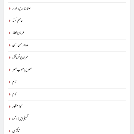
صلاح الدین حیدر
عاصم کھنّہ
عرفان نشاط
عطا الرحمٰن سمن
عمران یونس گل
عنبریں حسیب عنبر
کالم
5
کالم
پوپ لیو،مصنوعی ذہانت اور پسماندہ لوگ : نبیلہ فیروز بھٹی
کنیز منظور
کالم
آرٹیکل
گمیلی ایل ڈوگرہ
6
میگزین