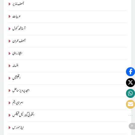
آصف نذیر
ادیبات
آسناتھ کنول
آصف عمران
اعجاز راہی
افسانہ
اقلیتیں
امجد پرویز ساحل
امرتا پریتم
انتھونی گیبرئیل فیلکس
ایاز مورس