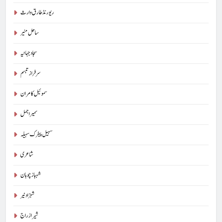
ریورنڈ طارق وارث
ساحل منیر
سجاد جہانیہ
سرفراز تبسم
سموئیل کامران
سمیر اجمل
سہیل پیٹرک سہیلہ
شاعری
شہباز چوہان
شہزاد نیر
شیراز راج