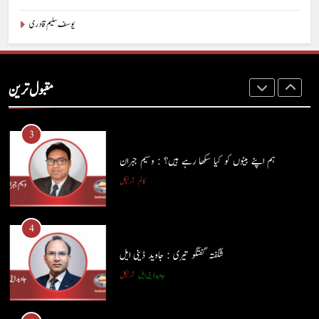
یوسف سلیم قادری
2
ہر بیج اُگنے کی آرزو رکھتا ہے : پاسٹر شہزاد منیر
مقبول ترین
پاسٹر شہزاد منیر
آرٹیکل
3
ہم اپنے بیٹوں کو کیا سکھا رہے ہیں؟ : وسیم جبران
کالم
آرٹیکل
4
شگفتہ گفتگو تیری : جاوید ڈینی ایل
جاوید ڈینی ایل
آرٹیکل