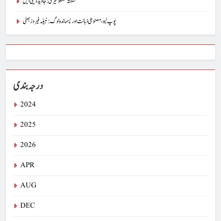
شگفتہ گفتگو تیری : جاوید ڈینی ایل
پوپ لیو،مصنوعی ذہانت اور پسماندہ لوگ : نبیلہ فیروز بھٹی
درجہ بندی
2024
2025
2026
APR
AUG
DEC