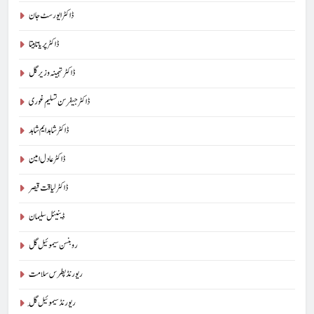
ڈاکٹر ایورسٹ جان
ڈاکٹر پریا تابیتا
ڈاکٹر تہمینہ وزیر گل
ڈاکٹر جیفرسن تسلیم غوری
ڈاکٹر شاہد ایم شاہد
ڈاکٹر عادل امین
ڈاکٹر لیاقت قیصر
ڈینیئل سلیمان
روبنسن سیموئیل گل
ریورنڈ پطرس سلامت
ریورنڈ سیموئیل گِل