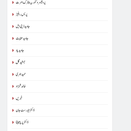
پروفیسر وکٹوریہ پیٹرک امرت
پریس ریلیز
جاوید ڈینی ایل
جاوید عنایت
جاوید یاد
جمشید گِل
حمید ہنری
خالد شہزاد
خبریں
ڈاکٹر ایورسٹ جان
ڈاکٹر پریا تابیتا