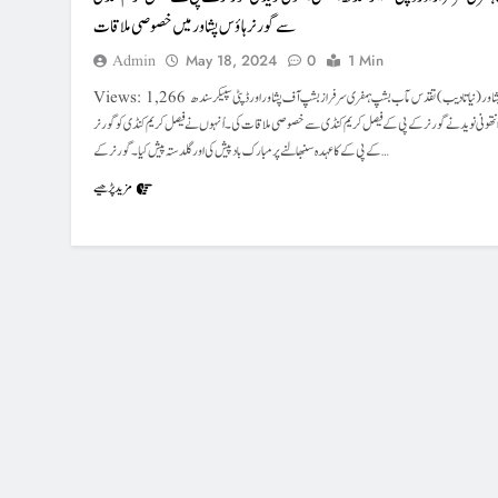
سے گورنر ہاؤس پشاور میں خصوصی ملاقات
Admin
May 18, 2024
0
1 Min
Views: 1,266 پشاور (نیاتادیب) تقدس مآب بشپ ہمفری سرفراز بشپ آف پشاور اور ڈپٹی سپیکر سندھ
انتھونی نوید نے گورنر کے پی کے فیصل کریم کنڈی سے خصوصی ملاقات کی۔ اُنہوں نے فیصل کریم کنڈی کو گورنر
کے پی کے کا عہدہ سنبھالنے پر مبارک باد پیش کی اور گلدستہ پیش کیا۔ گورنر کے…
مزید پڑھیے