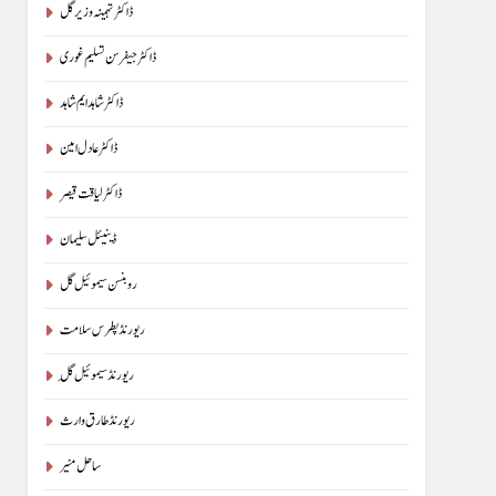
ڈاکٹر تہمینہ وزیر گل
ڈاکٹر جیفرسن تسلیم غوری
ڈاکٹر شاہد ایم شاہد
ڈاکٹر عادل امین
ڈاکٹر لیاقت قیصر
ڈینیئل سلیمان
روبنسن سیموئیل گل
ریورنڈ پطرس سلامت
ریورنڈ سیموئیل گِل
ریورنڈ طارق وارث
ساحل منیر