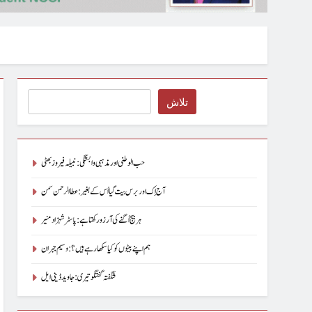
Search
تلاش
حب الوطنی اور مذہبی وابستگی : نبیلہ فیروز بھٹی
آج اِک اور برس بیت گیا اُس کے بغیر : عطاالرحمن سمن
ہر بیج اُگنے کی آرزو رکھتا ہے : پاسٹر شہزاد منیر
ہم اپنے بیٹوں کو کیا سکھا رہے ہیں؟ : وسیم جبران
شگفتہ گفتگو تیری : جاوید ڈینی ایل