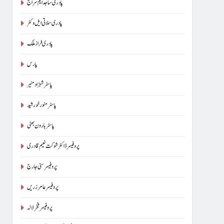
پادری ساجد ایم سراج
پادری سلاتی ایل وکٹر
پادری فراز ملک
پارس
پاسٹر شہزاد منیر
پاسٹر منور خورشید
پاسٹر ہارون بھٹی
پروفیسر ڈاکٹر شوکت نعیم قادری
پروفیسر سنی جارج
پروفیسر عامر زریں
پروفیسر فخر لالہ