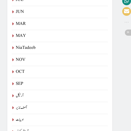
JUN
MAR
MAY
NiaTadeeb
NOV
OCT
SEP
آرٹیکل
آصف نذیر
ادیبات