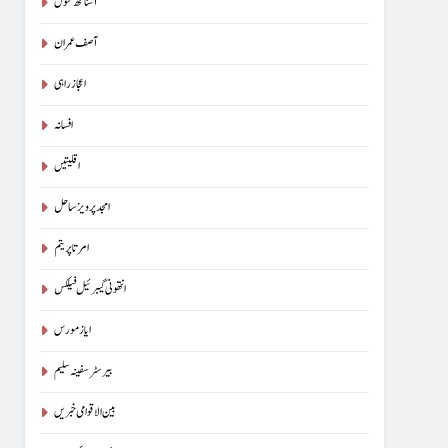
آسناتھ کنول
آصف عمران
اعجاز راہی
افسانہ
اقلیتیں
امجد پرویز ساحل
امرتا پریتم
انتھونی گیبرئیل فیلکس
ایاز مورس
بیرسٹرسفینہ سلیم
بین الاقوامی خبریں