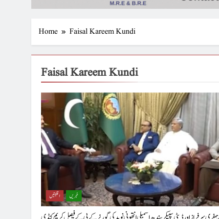
Home
Faisal Kareem Kundi
Faisal Kareem Kundi
خبریں
اقلیتیں
مفری سرفراز اور ڈپٹی سپیکر سندھ اسمبلی انتھونی نوید کی گورنر کے پی کے فیصل کریم کنڈی