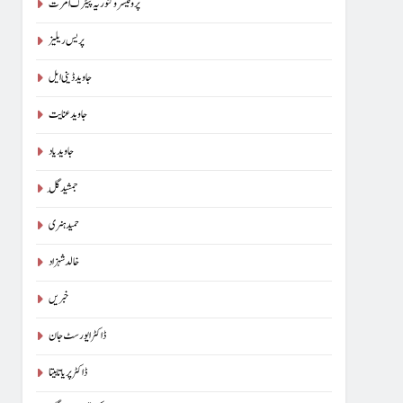
پروفیسر وکٹوریہ پیٹرک امرت
پریس ریلیز
جاوید ڈینی ایل
جاوید عنایت
جاوید یاد
جمشید گِل
حمید ہنری
خالد شہزاد
خبریں
ڈاکٹر ایورسٹ جان
ڈاکٹر پریا تابیتا