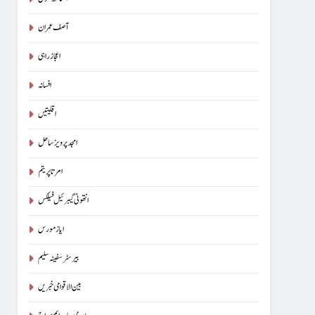
آسناتھ کنول
آصف عمران
اعجاز راہی
افسانہ
اقلیتیں
امجد پرویز ساحل
امرتا پریتم
انتھونی گیبرئیل فیلکس
ایاز مورس
بیرسٹرسفینہ سلیم
بین الاقوامی خبریں