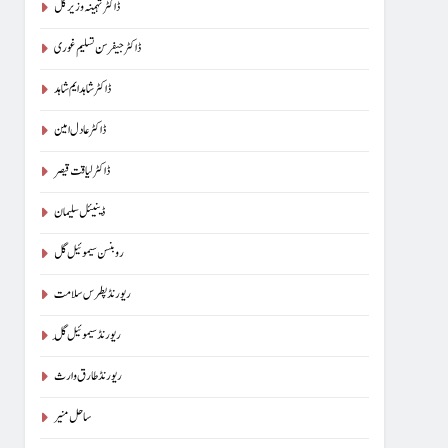
ڈاکٹر تہمینہ وزیر گل
ڈاکٹر جیفرسن تسلیم غوری
ڈاکٹر شاہد ایم شاہد
ڈاکٹر عادل امین
ڈاکٹر لیاقت قیصر
ڈینیئل سلیمان
روبنسن سیموئیل گل
ریورنڈ پطرس سلامت
ریورنڈ سیموئیل گِل
ریورنڈ طارق وارث
ساحل منیر