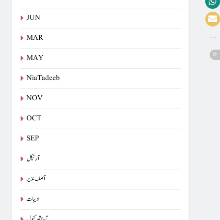
JUN
MAR
MAY
NiaTadeeb
NOV
OCT
SEP
آرٹیکل
آصف نذیر
ادیبات