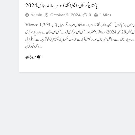
پاکستان کرسچن رائیٹرز گلڈ کادوسرا سالانہ اجلاس 2024
Admin
October 2, 2024
0
1 Mins
Views: 1,395 خانیوال (تادیب)پاکستان کرسچن رائیٹرز گلڈ کا دوسرا سالانہ اجلاس امرت نگر ،میاں چنوں
(خانیوال) میں 29 ستمبر2024ء بروز اتوار منعقد ہوا۔جس میں مرکزی قیادت جس میں ملتان سے جاوید یاد مرکزی
ر ،میاں چنوں سے ساحل منیر نائب صدر ،فیصل آباد سے جوائنٹ سکریٹری الیشع ایاز، خوش پور سے گمیلی ایل
ڈوگرہ سیکرٹری…
مزید پڑھیے