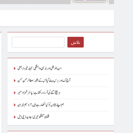
Search
تلاش
حب الوطنی اور مذہبی وابستگی : نبیلہ فیروز بھٹی
آج اِک اور برس بیت گیا اُس کے بغیر : عطاالرحمن سمن
ہر بیج اُگنے کی آرزو رکھتا ہے : پاسٹر شہزاد منیر
ہم اپنے بیٹوں کو کیا سکھا رہے ہیں؟ : وسیم جبران
شگفتہ گفتگو تیری : جاوید ڈینی ایل