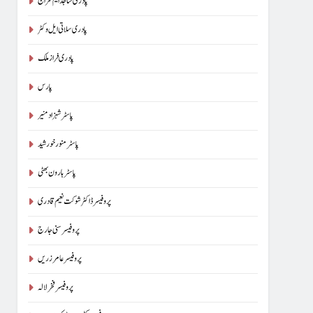
پادری ساجد ایم سراج
پادری سلاتی ایل وکٹر
پادری فراز ملک
پارس
پاسٹر شہزاد منیر
پاسٹر منور خورشید
پاسٹر ہارون بھٹی
پروفیسر ڈاکٹر شوکت نعیم قادری
پروفیسر سنی جارج
پروفیسر عامر زریں
پروفیسر فخر لالہ