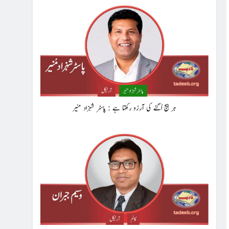
پاسٹر شہزاد منیر
آرٹیکل
ہر بیج اُگنے کی آرزو رکھتا ہے : پاسٹر شہزاد منیر
کالم
آرٹیکل