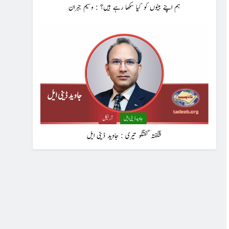
ہم اپنے بیٹوں کو کیا سکھا رہے ہیں؟ : وسیم جبران
جاوید ڈینی ایل
آرٹیکل
شگفتہ گفتگو تیری : جاوید ڈینی ایل