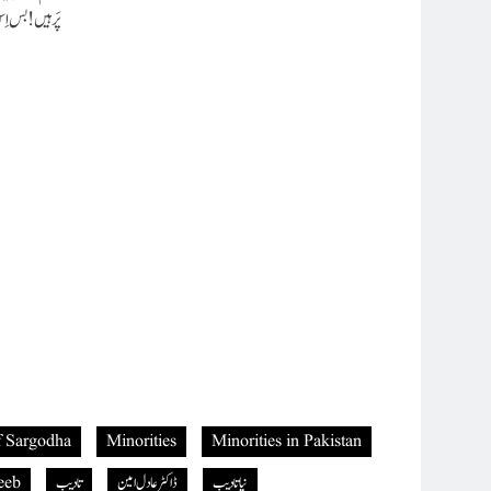
پَر ہیں ! بس ا
*
f Sargodha
Minorities
Minorities in Pakistan
نیاتادیب
ڈاکٹر عادل امین
تادیب
eeb