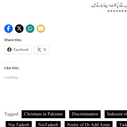
ِس لئے پَر کاٹ دیئے جاتے ہیں
******
Share this:
Facebook
X
Like this:
Loading...
Tagged:
Christians in Pakistan
Discrimination
Indecent o
Nia Tadeeb
NiaTadeeb
Poetry of Dr Adil Amin
Tad