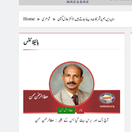
سایہ دیں ہم یا ثمر کاٹ دیئے جاتے ہیں : ڈاکٹر عادلؔ امین
شاعری
Home
ہائیلائٹس
کالم
عطا الرحمٰن سمن
آج اِک اور برس بیت گیا اُس کے بغیر : عطاالرحمن سمن