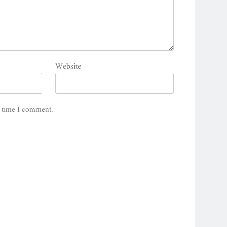
Website
5
پوپ لیو،مصنوعی ذہانت اور پسماندہ لوگ : نبیلہ فیروز
بھٹی
t time I comment.
کالم
آرٹیکل
6
کوہساروں کی آغوش میں چند یادگار دن: جاوید ڈینی ایل
جاوید ڈینی ایل
آرٹیکل
7
ایمان،عقل اور آنے والا اِنسان : ڈاکٹر ایورسٹ جان