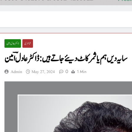
شاعری
ڈاکٹر عادل امین
سایہ دیں ہم یا ثمر کاٹ دیئے جاتے ہیں : ڈاکٹر عادلؔ امین
0
1 Min
Admin
May 27, 2024