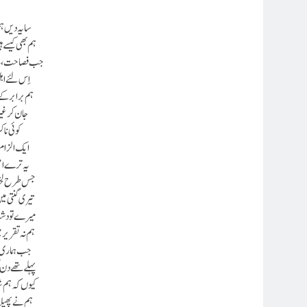
سایہ دیں ہم
ہم بھی کیسے 
جب فصاحت، نہ
اِس لئے اہ
ہم برابر کے 
جان کر غی
کوئی ناک
ایک الزام 
یہ ترے ام
جس طرح لخت
تیری گنتی میں
میرے تو دشت
ہم نہ تقریر م
جب ہماری ہ
پہلے تھے دن
کیوں کہ ہم ش
ہم نے پھیلا