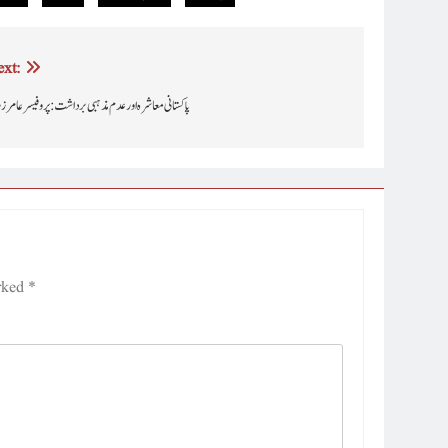
xt:
پاکستانی معاشرہ اور عدم مذہبی برداشت: پروفیسر عامرز
arked
*