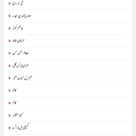
شیراز راج
صلاح الدین حیدر
عاصم کھنّہ
عرفان نشاط
عطا الرحمٰن سمن
عمران یونس گل
عنبریں حسیب عنبر
کالم
5
کالم
شگفتہ گفتگو تیری : جاوید ڈینی ایل
کنیز منظور
جاوید ڈینی ایل
آرٹیکل
گمیلی ایل ڈوگرہ