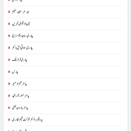
بیرسٹرسفینہ سلیم
بین الاقوامی خبریں
پادری ساجد ایم سراج
پادری سلاتی ایل وکٹر
پادری فراز ملک
پارس
پاسٹر شہزاد منیر
پاسٹر منور خورشید
پاسٹر ہارون بھٹی
پروفیسر ڈاکٹر شوکت نعیم قادری