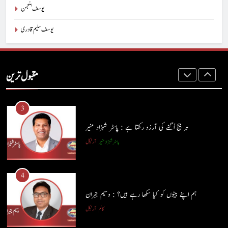
کالم
آرٹیکل
یوسف بنجمن
یوسف سلیم قادری
2
آج اِک اور برس بیت گیا اُس کے بغیر : عطاالرحمن سمن
مقبول ترین
کالم
عطا الرحمٰن سمن
3
ہر بیج اُگنے کی آرزو رکھتا ہے : پاسٹر شہزاد منیر
پاسٹر شہزاد منیر
آرٹیکل
4
ہم اپنے بیٹوں کو کیا سکھا رہے ہیں؟ : وسیم جبران
کالم
آرٹیکل