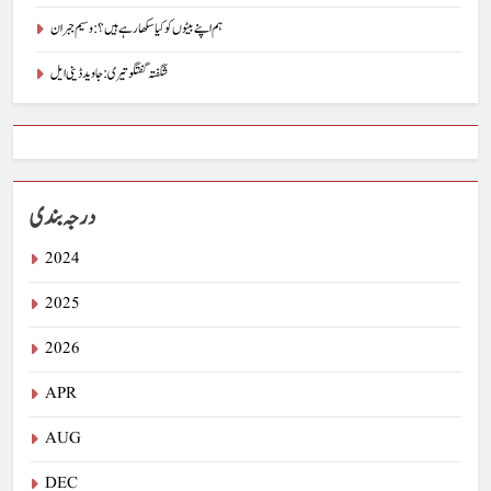
ہم اپنے بیٹوں کو کیا سکھا رہے ہیں؟ : وسیم جبران
شگفتہ گفتگو تیری : جاوید ڈینی ایل
درجہ بندی
2024
2025
2026
APR
AUG
DEC