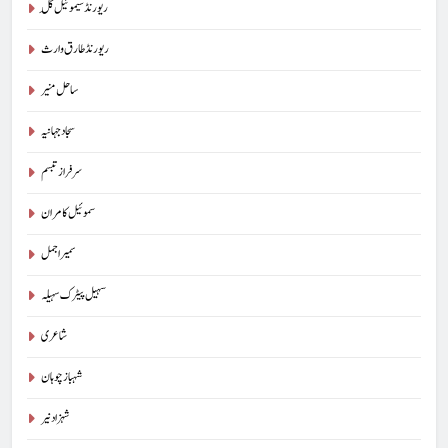
ریورنڈ سیموئیل گِل
ریورنڈ طارق وارث
ساحل منیر
سجاد جہانیہ
سرفراز تبسم
سموئیل کامران
سمیر اجمل
سہیل پیٹرک سہیلہ
شاعری
شہباز چوہان
شہزاد نیر