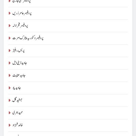
پروفیسر سنی جارج
پروفیسر عامر زریں
پروفیسر فخر لالہ
پروفیسر وکٹوریہ پیٹرک امرت
پریس ریلیز
جاوید ڈینی ایل
جاوید عنایت
جاوید یاد
جمشید گِل
حمید ہنری
خالد شہزاد