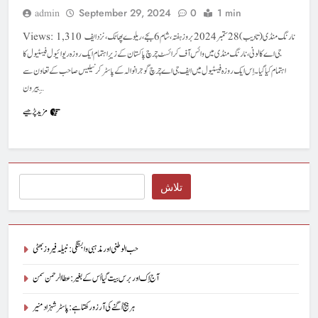
September 29, 2024
0
1 min
admin
Views: 1,310 نارنگ منڈی (تادیب) 28ستمبر 2024بروز ہفتہ، شام6 بجے، ریلوے پھاٹک، نزد ایف
جی اے کالونی، نارنگ منڈی میں وائس آف کرائسٹ چرچ پاکستان کے زیرِ اہتمام ایک روزہ ریوائیول فیسٹیول کا
اہتمام کیا گیا۔ اِس ایک روزہ فیسٹیول میں ایف جی اے چرچ گوجرانوالہ کے پاسٹر کرنیلیس صاحب کے تعاون سے
بیرون ِ…
مزید پڑھیے
Search
تلاش
حب الوطنی اور مذہبی وابستگی : نبیلہ فیروز بھٹی
آج اِک اور برس بیت گیا اُس کے بغیر : عطاالرحمن سمن
ہر بیج اُگنے کی آرزو رکھتا ہے : پاسٹر شہزاد منیر