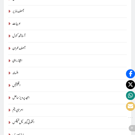
آصف نذیر
ادیبات
آسناتھ کنول
آصف عمران
اعجاز راہی
افسانہ
اقلیتیں
امجد پرویز ساحل
امرتا پریتم
انتھونی گیبرئیل فیلکس
ایاز مورس