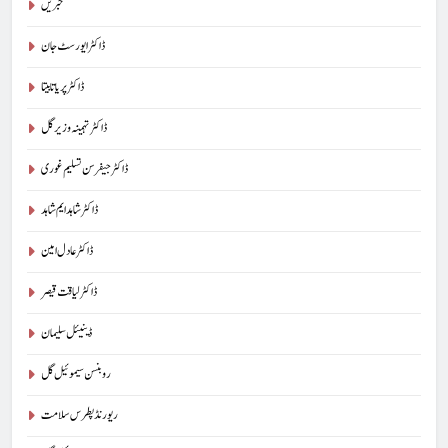
خبریں
ڈاکٹر ایورسٹ جان
ڈاکٹر پریا تابیتا
ڈاکٹر تہمینہ وزیر گل
ڈاکٹر جیفرسن تسلیم غوری
ڈاکٹر شاہد ایم شاہد
ڈاکٹر عادل امین
ڈاکٹر لیاقت قیصر
ڈینیئل سلیمان
روبنسن سیموئیل گل
ریورنڈ پطرس سلامت