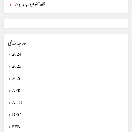
شگفتہ گفتگو تیری : جاوید ڈینی ایل
درجہ بندی
2024
2025
2026
APR
AUG
DEC
FEB