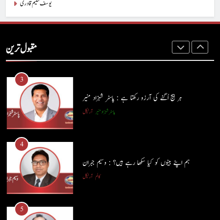
یوسف سلیم قادری
2
آج اِک اور برس بیت گیا اُس کے بغیر : عطاالرحمن سمن
مقبول ترین
کالم
عطا الرحمٰن سمن
3
ہر بیج اُگنے کی آرزو رکھتا ہے : پاسٹر شہزاد منیر
پاسٹر شہزاد منیر
آرٹیکل
4
ہم اپنے بیٹوں کو کیا سکھا رہے ہیں؟ : وسیم جبران
کالم
آرٹیکل
5