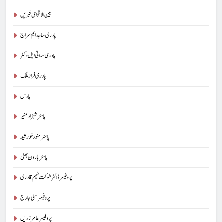
بین الاقوامی خبریں
پادری ساجد ایم سراج
پادری سلاتی ایل وکٹر
پادری فراز ملک
پارس
پاسٹر شہزاد منیر
پاسٹر منور خورشید
پاسٹر ہارون بھٹی
پروفیسر ڈاکٹر شوکت نعیم قادری
پروفیسر سنی جارج
پروفیسر عامر زریں