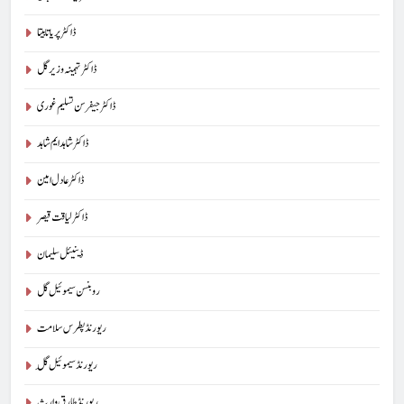
ڈاکٹر پریا تابیتا
ڈاکٹر تہمینہ وزیر گل
ڈاکٹر جیفرسن تسلیم غوری
ڈاکٹر شاہد ایم شاہد
ڈاکٹر عادل امین
ڈاکٹر لیاقت قیصر
ڈینیئل سلیمان
روبنسن سیموئیل گل
ریورنڈ پطرس سلامت
ریورنڈ سیموئیل گِل
ریورنڈ طارق وارث