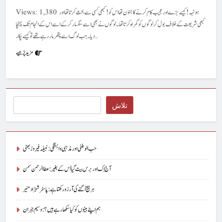
Views: 1,380 ہونہہ! کیسے بڑے اور عجیب کام کرنے کا جنون تھا اس کو! کبھی کسی سے بحث کرتا تھا اور
کبھی شریعت کے خلاف بول کر لوگوں کو گمراہ کرتاتھا۔ لوگوں نے بھی اسے سنگسار کر کے اسے اس کے انجام تک پہنچا
دیا۔ جب لوگ اسے پتھر مار رہے تھے تو کیسے پکار…
مزید پڑھیے
Search
تلاش
حب الوطنی اور مذہبی وابستگی : نبیلہ فیروز بھٹی
آج اِک اور برس بیت گیا اُس کے بغیر : عطاالرحمن سمن
ہر بیج اُگنے کی آرزو رکھتا ہے : پاسٹر شہزاد منیر
ہم اپنے بیٹوں کو کیا سکھا رہے ہیں؟ : وسیم جبران