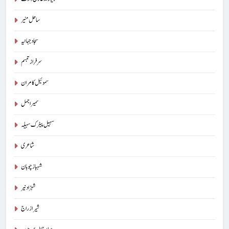
ساحل منیر
سجاد جہانیہ
سرفراز تبسم
سموئیل کامران
سمیر اجمل
سہیل پیٹرک سہیلہ
شاعری
شہباز چوہان
شہزاد نیر
شیراز راج