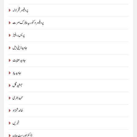
پروفیسر فخر لالہ
پروفیسر وکٹوریہ پیٹرک امرت
پریس ریلیز
جاوید ڈینی ایل
جاوید عنایت
جاوید یاد
جمشید گِل
حمید ہنری
خالد شہزاد
خبریں
ڈاکٹر ایورسٹ جان