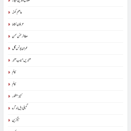
صلاح الدین حیدر
عاصم کھنّہ
عرفان نشاط
عطا الرحمٰن سمن
عمران یونس گل
عنبریں حسیب عنبر
کالم
5
کالم
شگفتہ گفتگو تیری : جاوید ڈینی ایل
کنیز منظور
جاوید ڈینی ایل
آرٹیکل
گمیلی ایل ڈوگرہ
6
میگزین
پوپ لیو،مصنوعی ذہانت اور پسماندہ لوگ : نبیلہ فیروز بھٹی