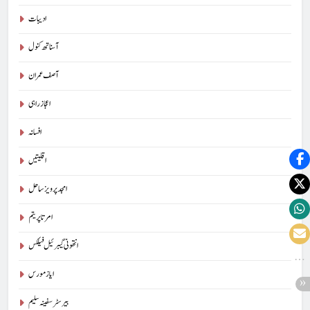
ادیبات
آسناتھ کنول
آصف عمران
اعجاز راہی
افسانہ
اقلیتیں
امجد پرویز ساحل
امرتا پریتم
انتھونی گیبرئیل فیلکس
ایاز مورس
بیرسٹرسفینہ سلیم