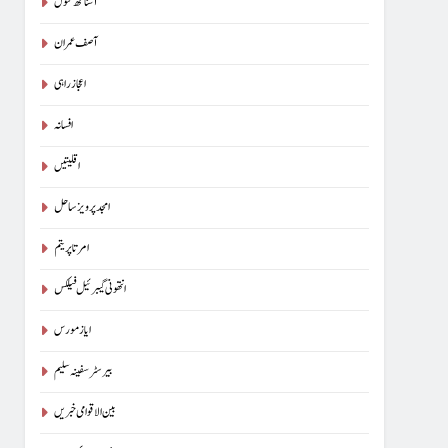
آسناتھ کنول
آصف عمران
اعجاز راہی
افسانہ
اقلیتیں
امجد پرویز ساحل
امرتا پریتم
انتھونی گیبرئیل فیلکس
ایاز مورس
بیرسٹرسفینہ سلیم
بین الاقوامی خبریں