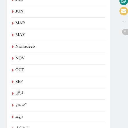
JUN
MAR
MAY
NiaTadeeb
NOV
OCT
SEP
آرٹیکل
آصف نذیر
ادیبات