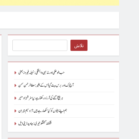
Search
تلاش
حب الوطنی اور مذہبی وابستگی : نبیلہ فیروز بھٹی
آج اِک اور برس بیت گیا اُس کے بغیر : عطاالرحمن سمن
ہر بیج اُگنے کی آرزو رکھتا ہے : پاسٹر شہزاد منیر
ہم اپنے بیٹوں کو کیا سکھا رہے ہیں؟ : وسیم جبران
شگفتہ گفتگو تیری : جاوید ڈینی ایل