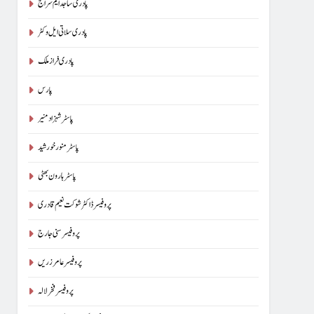
پادری ساجد ایم سراج
پادری سلاتی ایل وکٹر
پادری فراز ملک
پارس
پاسٹر شہزاد منیر
پاسٹر منور خورشید
پاسٹر ہارون بھٹی
پروفیسر ڈاکٹر شوکت نعیم قادری
پروفیسر سنی جارج
پروفیسر عامر زریں
پروفیسر فخر لالہ