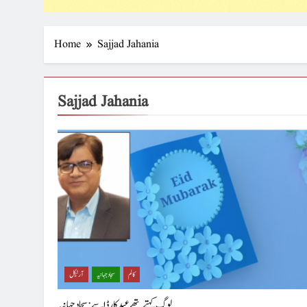
Home
Sajjad Jahania
Sajjad Jahania
کالم
سجاد جہانیہ
آرٹیکل
لوگ کہتے تھے عید کارڈ اسے: سجاد جہانیہ