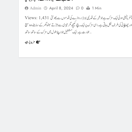
Admin
April 8, 2024
0
1 Min
Views: 1,431 شرقاً غرباً لیٹی ہوئی ایک سڑک ہے جو شہر کے قدیمی بوہڑ دروازے کی قدموں سے پھوٹتی
ور چھاﺅنی کی طرف نکل جاتی ہے۔ اسی سڑک پر ایک بچے کھچے مگر تیزی سے اجڑتے سینما گھر کے سامنے وہ وسیع
عمارت ہے. ایک مستطیل جو اپنے طول میں سڑک کے ساتھ ساتھ…
مزید پڑھیے