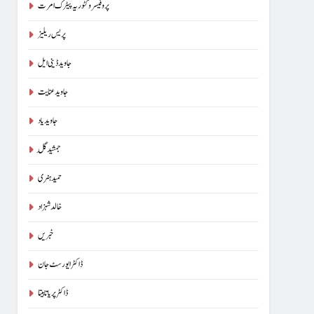
پروفیسر وکٹوریہ پیٹرک امرت
پریس ریلیز
جاوید ڈینی ایل
جاوید عنایت
جاوید یاد
جمشید گِل
حمید ہنری
خالد شہزاد
خبریں
ڈاکٹر ایورسٹ جان
ڈاکٹر پریا تابیتا