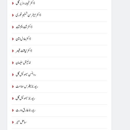
ڈاکٹر تہمینہ وزیر گل
ڈاکٹر جیفرسن تسلیم غوری
ڈاکٹر شاہد ایم شاہد
ڈاکٹر عادل امین
ڈاکٹر لیاقت قیصر
ڈینیئل سلیمان
روبنسن سیموئیل گل
ریورنڈ پطرس سلامت
ریورنڈ سیموئیل گِل
ریورنڈ طارق وارث
ساحل منیر