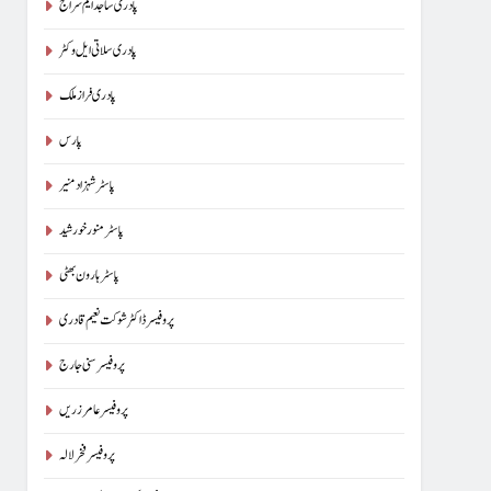
پادری ساجد ایم سراج
پادری سلاتی ایل وکٹر
پادری فراز ملک
پارس
پاسٹر شہزاد منیر
پاسٹر منور خورشید
پاسٹر ہارون بھٹی
پروفیسر ڈاکٹر شوکت نعیم قادری
پروفیسر سنی جارج
پروفیسر عامر زریں
پروفیسر فخر لالہ