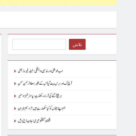
Search
تلاش
حب الوطنی اور مذہبی وابستگی : نبیلہ فیروز بھٹی
آج اِک اور برس بیت گیا اُس کے بغیر : عطاالرحمن سمن
ہر بیج اُگنے کی آرزو رکھتا ہے : پاسٹر شہزاد منیر
ہم اپنے بیٹوں کو کیا سکھا رہے ہیں؟ : وسیم جبران
شگفتہ گفتگو تیری : جاوید ڈینی ایل