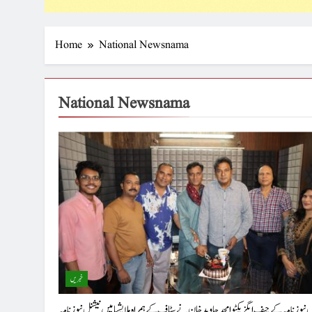
Home
National Newsnama
National Newsnama
خبریں
 نیوز نامہ کے چیف ایگزیکٹو امجد جاوید خان نے سٹاف کے ہمراہ ملایشیا میں نیشنل نیوز نامہ