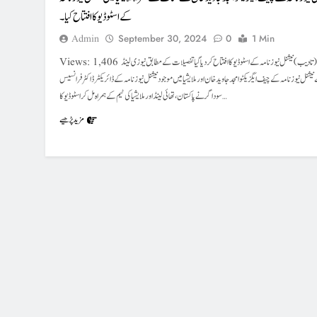
کے اسٹوڈیوکا افتتاح کیا۔
Admin
September 30, 2024
0
1 Min
Views: 1,406 ملایشیا(تادیب )نیشنل نیوز نامہ کے اسٹوڈیو کا افتتاح کر دیا گیا تفصیلات کے مطابق نیوزی لینڈ
یشنل نیوز نامہ کے چیف ایگزیکٹو امجد جاوید خان اور ملایشیا میں موجود نیشنل نیوز نامہ کے ڈائریکٹر ڈاکٹر فرانسیس
سوداگر نے پاکستان ، تھائی لینڈ اور ملایشیا کی ٹیم کے ہمراہ مل کر اسٹوڈیو کا…
مزید پڑھیے