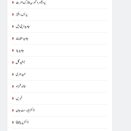
پروفیسر وکٹوریہ پیٹرک امرت
پریس ریلیز
جاوید ڈینی ایل
جاوید عنایت
جاوید یاد
جمشید گِل
حمید ہنری
خالد شہزاد
خبریں
ڈاکٹر ایورسٹ جان
ڈاکٹر پریا تابیتا