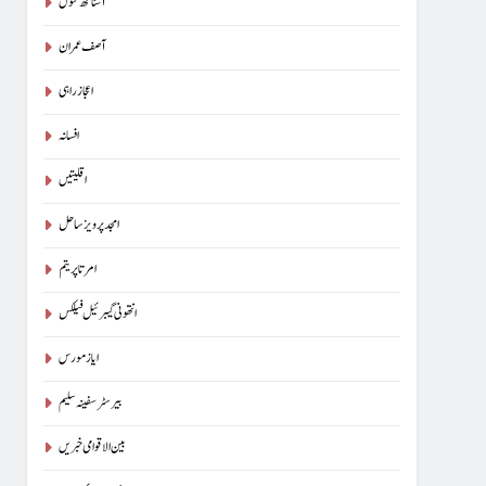
آسناتھ کنول
آصف عمران
اعجاز راہی
افسانہ
اقلیتیں
امجد پرویز ساحل
امرتا پریتم
انتھونی گیبرئیل فیلکس
ایاز مورس
بیرسٹرسفینہ سلیم
بین الاقوامی خبریں