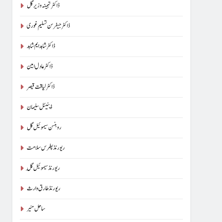
ڈاکٹر تہمینہ وزیر گل
ڈاکٹر جیفرسن تسلیم غوری
ڈاکٹر شاہد ایم شاہد
ڈاکٹر عادل امین
ڈاکٹر لیاقت قیصر
ڈینیئل سلیمان
روبنسن سیموئیل گل
ریورنڈ پطرس سلامت
ریورنڈ سیموئیل گِل
ریورنڈ طارق وارث
ساحل منیر