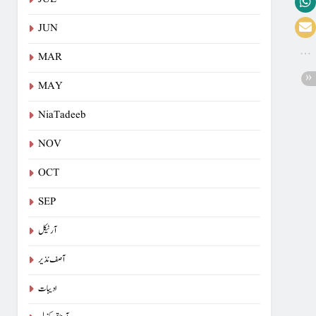
JUN
MAR
MAY
NiaTadeeb
NOV
OCT
SEP
آرٹیکل
آصف نذیر
ادیبات