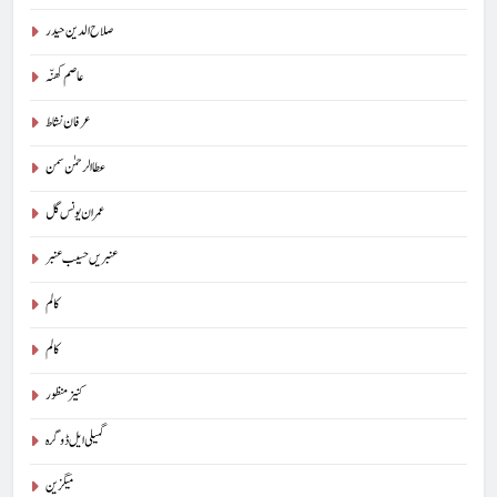
صلاح الدین حیدر
عاصم کھنّہ
عرفان نشاط
عطا الرحمٰن سمن
عمران یونس گل
عنبریں حسیب عنبر
کالم
5
کالم
شگفتہ گفتگو تیری : جاوید ڈینی ایل
کنیز منظور
جاوید ڈینی ایل
آرٹیکل
گمیلی ایل ڈوگرہ
6
میگزین