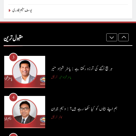
یوسف سلیم قادری
2
آج اِک اور برس بیت گیا اُس کے بغیر : عطاالرحمن سمن
مقبول ترین
کالم
عطا الرحمٰن سمن
3
ہر بیج اُگنے کی آرزو رکھتا ہے : پاسٹر شہزاد منیر
پاسٹر شہزاد منیر
آرٹیکل
4
ہم اپنے بیٹوں کو کیا سکھا رہے ہیں؟ : وسیم جبران
کالم
آرٹیکل