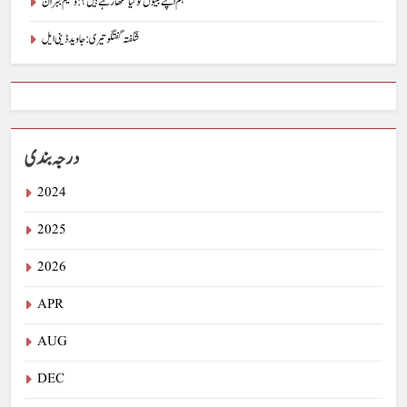
ہم اپنے بیٹوں کو کیا سکھا رہے ہیں؟ : وسیم جبران
شگفتہ گفتگو تیری : جاوید ڈینی ایل
درجہ بندی
2024
2025
2026
APR
AUG
DEC