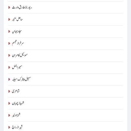
ریورنڈ طارق وارث
ساحل منیر
سجاد جہانیہ
سرفراز تبسم
سموئیل کامران
سمیر اجمل
سہیل پیٹرک سہیلہ
شاعری
شہباز چوہان
شہزاد نیر
شیراز راج