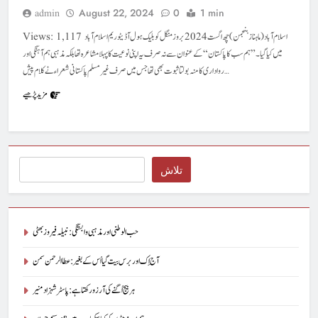
August 22, 2024
0
1 min
admin
Views: 1,117 اسلام آباد (ماہناز بنجمن) چھ اگست 2024 بروز منگل کو بلیک ہول آڈیٹوریم اسلام آباد
میں کیا گیا۔”ہم سب کا پاکستان “کے عنوان سےنہ صرف یہ اپنی نوعیت کا پہلا مشاعرہ تھا بلکہ مذہبی ہم آہنگی اور
رواداری کا منہ بولتا ثبوت بھی تھاجس میں صرف غیر مسلم پاکستانی شعراء نے کلام پیش…
مزید پڑھیے
Search
تلاش
حب الوطنی اور مذہبی وابستگی : نبیلہ فیروز بھٹی
آج اِک اور برس بیت گیا اُس کے بغیر : عطاالرحمن سمن
ہر بیج اُگنے کی آرزو رکھتا ہے : پاسٹر شہزاد منیر