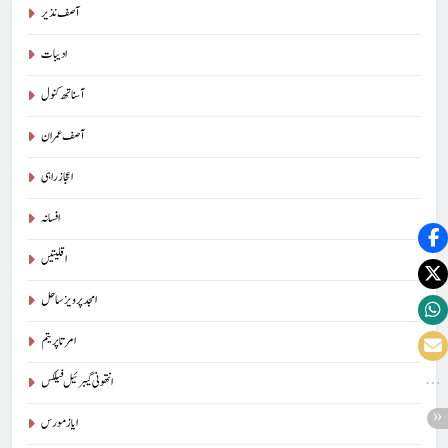
آصف نذیر
ادیبات
آسناتھ کنول
آصف عمران
اعجاز راہی
افسانہ
اقلیتیں
امجد پرویز ساحل
امرتا پریتم
انتھونی گیبرئیل فیلکس
ایاز مورس