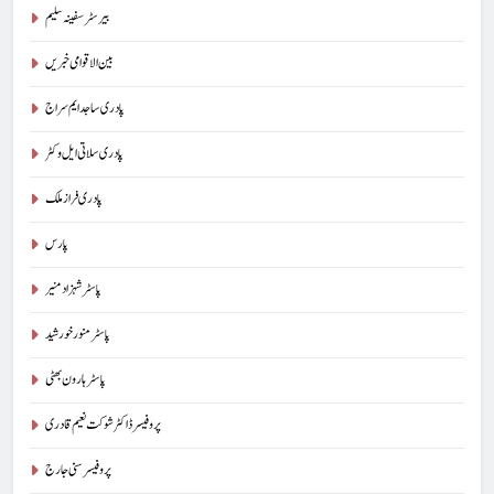
بیرسٹرسفینہ سلیم
بین الاقوامی خبریں
پادری ساجد ایم سراج
پادری سلاتی ایل وکٹر
پادری فراز ملک
پارس
پاسٹر شہزاد منیر
پاسٹر منور خورشید
پاسٹر ہارون بھٹی
پروفیسر ڈاکٹر شوکت نعیم قادری
پروفیسر سنی جارج