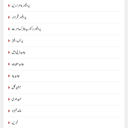
پروفیسر عامر زریں
پروفیسر فخر لالہ
پروفیسر وکٹوریہ پیٹرک امرت
پریس ریلیز
جاوید ڈینی ایل
جاوید عنایت
جاوید یاد
جمشید گِل
حمید ہنری
خالد شہزاد
خبریں