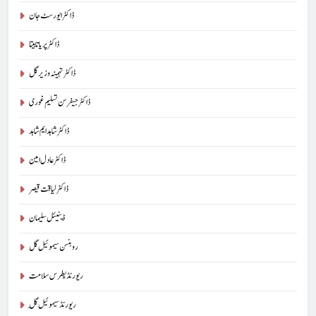
ڈاکٹر ایورسٹ جان
ڈاکٹر پریا تابیتا
ڈاکٹر تہمینہ وزیر گل
ڈاکٹر جیفرسن تسلیم غوری
ڈاکٹر شاہد ایم شاہد
ڈاکٹر عادل امین
ڈاکٹر لیاقت قیصر
ڈینیئل سلیمان
روبنسن سیموئیل گل
ریورنڈ پطرس سلامت
ریورنڈ سیموئیل گِل