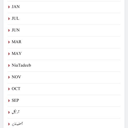
JAN
JUL
JUN
MAR
MAY
NiaTadeeb
NOV
OCT
SEP
آرٹیکل
آصف نذیر