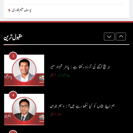
یوسف سلیم قادری
2
آج اِک اور برس بیت گیا اُس کے بغیر : عطاالرحمن سمن
مقبول ترین
کالم
عطا الرحمٰن سمن
3
ہر بیج اُگنے کی آرزو رکھتا ہے : پاسٹر شہزاد منیر
پاسٹر شہزاد منیر
آرٹیکل
4
ہم اپنے بیٹوں کو کیا سکھا رہے ہیں؟ : وسیم جبران
کالم
آرٹیکل