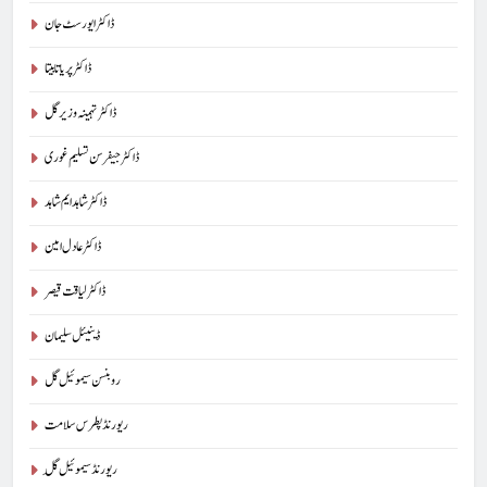
ڈاکٹر ایورسٹ جان
ڈاکٹر پریا تابیتا
ڈاکٹر تہمینہ وزیر گل
ڈاکٹر جیفرسن تسلیم غوری
ڈاکٹر شاہد ایم شاہد
ڈاکٹر عادل امین
ڈاکٹر لیاقت قیصر
ڈینیئل سلیمان
روبنسن سیموئیل گل
ریورنڈ پطرس سلامت
ریورنڈ سیموئیل گِل