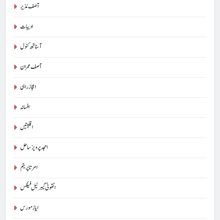
آصف نذیر
ادیبات
آسناتھ کنول
آصف عمران
اعجاز راہی
افسانہ
اقلیتیں
امجد پرویز ساحل
امرتا پریتم
انتھونی گیبرئیل فیلکس
ایاز مورس