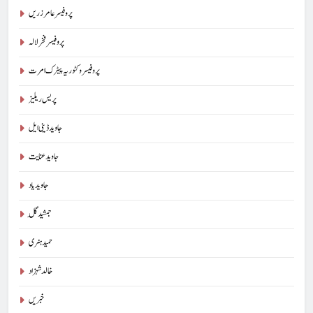
پروفیسر عامر زریں
پروفیسر فخر لالہ
پروفیسر وکٹوریہ پیٹرک امرت
پریس ریلیز
جاوید ڈینی ایل
جاوید عنایت
جاوید یاد
جمشید گِل
حمید ہنری
خالد شہزاد
خبریں