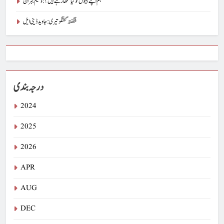
ہم اپنے بیٹوں کو کیا سکھا رہے ہیں؟ : وسیم جبران
شگفتہ گفتگو تیری : جاوید ڈینی ایل
درجہ بندی
2024
2025
2026
APR
AUG
DEC