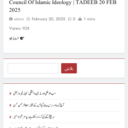
Council Of Islamic Ideology | TADEEB 20 FEB
2025
February 20, 2025
0
1 mins
admin
Views: 928
مزید پڑھیے
Search
تلاش
حب الوطنی اور مذہبی وابستگی : نبیلہ فیروز بھٹی
آج اِک اور برس بیت گیا اُس کے بغیر : عطاالرحمن سمن
ہر بیج اُگنے کی آرزو رکھتا ہے : پاسٹر شہزاد منیر