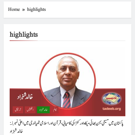
Home
highlights
highlights
کالم
خالد شہزاد
اقلیتیں
آرٹیکل
پاکستان میں مسیحی بہن بھائی میکاہ اور کنزا کی کامیابی، قرآن اور اسلامی تھیالوجی میں اعلیٰ نمبرز :
خالد شہزاد