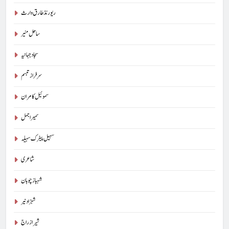
ریورنڈ طارق وارث
ساحل منیر
سجاد جہانیہ
سرفراز تبسم
سموئیل کامران
سمیر اجمل
سہیل پیٹرک سہیلہ
شاعری
شہباز چوہان
شہزاد نیر
شیراز راج