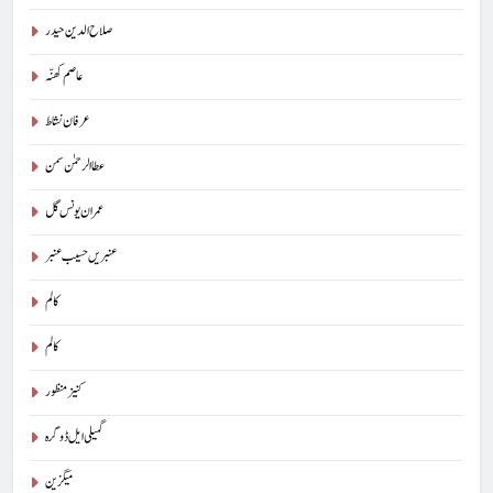
صلاح الدین حیدر
عاصم کھنّہ
عرفان نشاط
عطا الرحمٰن سمن
عمران یونس گل
عنبریں حسیب عنبر
کالم
5
کالم
شگفتہ گفتگو تیری : جاوید ڈینی ایل
کنیز منظور
جاوید ڈینی ایل
آرٹیکل
گمیلی ایل ڈوگرہ
6
میگزین