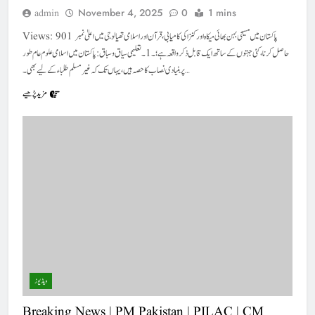
November 4, 2025
0
1 mins
admin
Views: 901 پاکستان میں مسیحی بہن بھائی میکاہ اور کنزا کی کامیابی، قرآن اور اسلامی تھیالوجی میں اعلیٰ نمبر
حاصل کرنا، کئی جہتوں کے ساتھ ایک قابل ذکر واقعہ ہے؛ ۔1۔تعلیمی سیاق و سباق: پاکستان میں اسلامی علوم عام طور
پر بنیادی نصاب کا حصہ ہیں، یہاں تک کہ غیر مسلم طلباء کے لیے بھی۔…
مزید پڑھیے
ویڈیوز
Breaking News | PM Pakistan | PILAC | CM