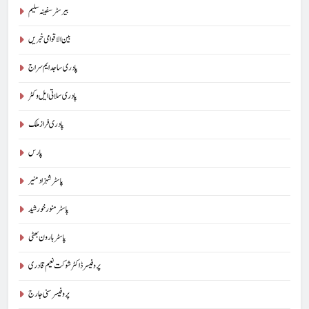
بیرسٹرسفینہ سلیم
بین الاقوامی خبریں
پادری ساجد ایم سراج
پادری سلاتی ایل وکٹر
پادری فراز ملک
پارس
پاسٹر شہزاد منیر
پاسٹر منور خورشید
پاسٹر ہارون بھٹی
پروفیسر ڈاکٹر شوکت نعیم قادری
پروفیسر سنی جارج