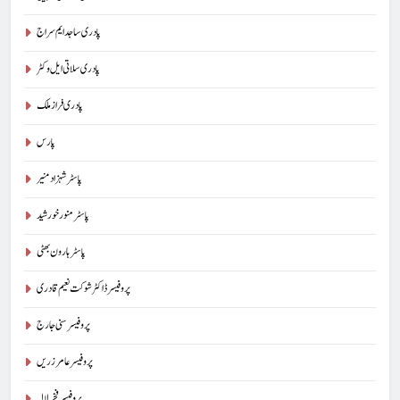
پادری ساجد ایم سراج
پادری سلاتی ایل وکٹر
پادری فراز ملک
پارس
پاسٹر شہزاد منیر
پاسٹر منور خورشید
پاسٹر ہارون بھٹی
پروفیسر ڈاکٹر شوکت نعیم قادری
پروفیسر سنی جارج
پروفیسر عامر زریں
پروفیسر فخر لالہ