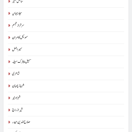
ساحل منیر
سجاد جہانیہ
سرفراز تبسم
سموئیل کامران
سمیر اجمل
سہیل پیٹرک سہیلہ
شاعری
شہباز چوہان
شہزاد نیر
شیراز راج
صلاح الدین حیدر