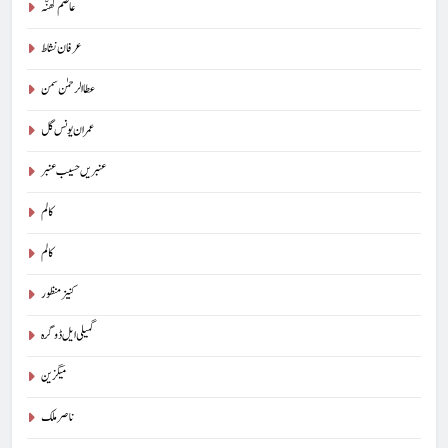
عاصم کھنّہ
عرفان نشاط
عطا الرحمٰن سمن
عمران یونس گل
عنبریں حسیب عنبر
کالم
5
کالم
شگفتہ گفتگو تیری : جاوید ڈینی ایل
کنیز منظور
جاوید ڈینی ایل
آرٹیکل
گمیلی ایل ڈوگرہ
6
میگزین
پوپ لیو،مصنوعی ذہانت اور پسماندہ لوگ : نبیلہ فیروز بھٹی
ناصر ملک
کالم
آرٹیکل