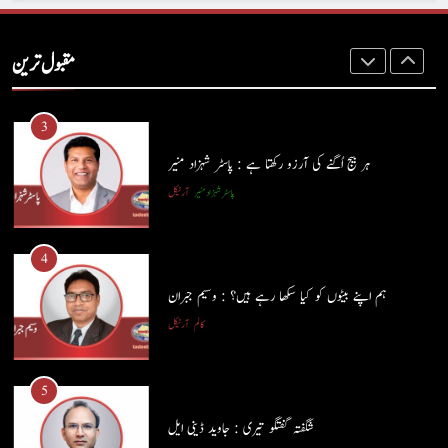
آج اِک اور برس بیت گیا اُس کے بغیر : عطاالرحمن سمن
مقبول ترین
کالم
عطا الرحمٰن سمن
3
ہر بیج اُگنے کی آرزو رکھتا ہے : پاسٹر شہزاد منیر
پاسٹر شہزاد منیر
آرٹیکل
4
ہم اپنے بیٹوں کو کیا سکھا رہے ہیں؟ : وسیم جبران
کالم
آرٹیکل
5
شگفتہ گفتگو تیری : جاوید ڈینی ایل