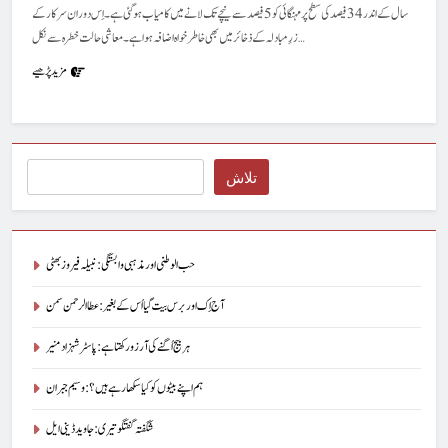
سال کے اندر 34فیصد کی سطح پر مہنگائی کو 5فیصد سے نیچے تک لانے میں کامیاب ہو گئی ہے۔ اِس دوران سرکار کے
زرِ مبادلہ کے ذخائر میں بھی خاطر خواہ اضافہ ہوا ہے۔ معاشی حالت خطرہ سے نکل…
مزید پڑھیے
Search
تلاش
حب الوطنی اور مذہبی وابستگی : نبیلہ فیروز بھٹی
آج اِک اور برس بیت گیا اُس کے بغیر : عطاالرحمن سمن
ہر بیج اُگنے کی آرزو رکھتا ہے : پاسٹر شہزاد منیر
ہم اپنے بیٹوں کو کیا سکھا رہے ہیں؟ : وسیم جبران
شگفتہ گفتگو تیری : جاوید ڈینی ایل