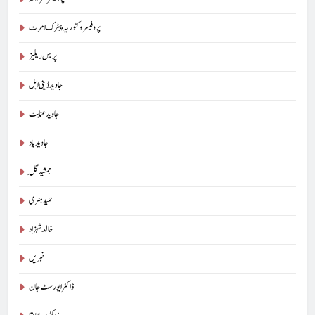
پروفیسر وکٹوریہ پیٹرک امرت
پریس ریلیز
جاوید ڈینی ایل
جاوید عنایت
جاوید یاد
جمشید گِل
حمید ہنری
خالد شہزاد
خبریں
ڈاکٹر ایورسٹ جان