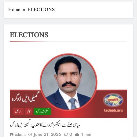
Home
ELECTIONS
ELECTIONS
گمیلی ایل ڈوگرہ
کالم
آرٹیکل
سیاسی حلقے سے الیکشنز لڑوانے کا عندیہ : گمیلی ایل ڈوگرہ
June 21, 2026
0
1 min
admin