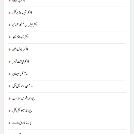
ڈاکٹر پریا تابیتا
ڈاکٹر تہمینہ وزیر گل
ڈاکٹر جیفرسن تسلیم غوری
ڈاکٹر شاہد ایم شاہد
ڈاکٹر عادل امین
ڈاکٹر لیاقت قیصر
ڈینیئل سلیمان
روبنسن سیموئیل گل
ریورنڈ پطرس سلامت
ریورنڈ سیموئیل گِل
ریورنڈ طارق وارث