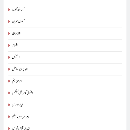
آسناتھ کنول
آصف عمران
اعجاز راہی
افسانہ
اقلیتیں
امجد پرویز ساحل
امرتا پریتم
انتھونی گیبرئیل فیلکس
ایاز مورس
بیرسٹرسفینہ سلیم
بین الاقوامی خبریں