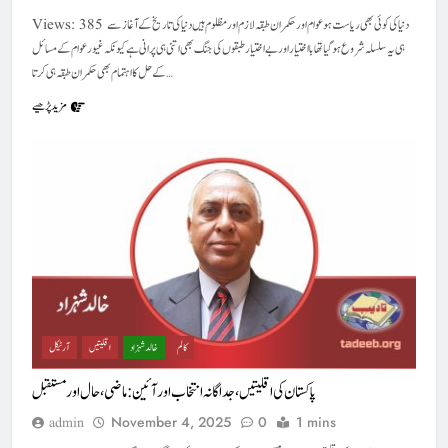
Views: 385 دنیا کی کوئی بھی ریاست ہو عوام اور حکمران طبقہ لازم اور مظلوم ہیں دنیا کی تاریخ کے آغاز سے
ہی یہ سلسلہ شروع ہو گیا تھا با اختیار اور بے اختیار طبقوں کی جنگ بھی اتنی ہی پرانی ہے کیونکہ غیور عوام کے مسائل
کےحل کا اہتمام بھی حکمران طبقہ ہی کرتا…
مزید پڑھیے
کالم
خالد شہزاد
اقلیتیں
آرٹیکل
پاکستان کی اقلیتیں، جداگانہ انتخاب اور آئین: ماضی، حال اور مستقبل
November 4, 2025
0
1 mins
admin