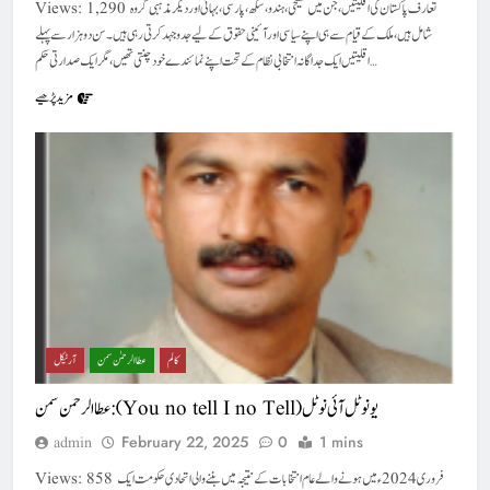
Views: 1,290 تعارف پاکستان کی اقلیتیں، جن میں مسیحی، ہندو، سکھ، پارسی، بہائی اور دیگر مذہبی گروہ
شامل ہیں، ملک کے قیام سے ہی اپنے سیاسی اور آئینی حقوق کے لیے جدوجہد کرتی رہی ہیں۔ سن دوہزار سے پہلے
اقلیتیں ایک جداگانہ انتخابی نظام کے تحت اپنے نمائندے خود چنتی تھیں، مگر ایک صدارتی حکم…
مزید پڑھیے
کالم
عطا الرحمٰن سمن
آرٹیکل
عطا الرحمن سمن : ( You no tell I no Tell) یو نو ٹل آئی نو ٹل
February 22, 2025
0
1 mins
admin
Views: 858 فروری 2024ءمیں ہونے والے عام انتخابات کے نتیجہ میں بننے والی اتحادی حکومت ایک