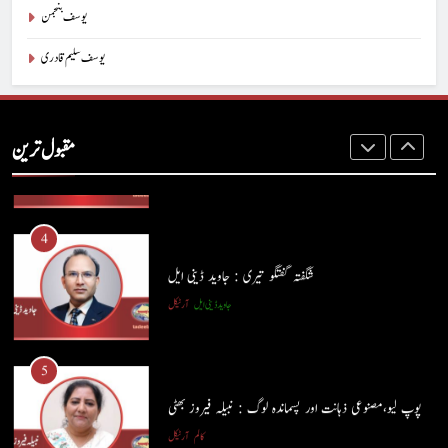
پاسٹر شہزاد منیر
آرٹیکل
یوسف بنجمن
یوسف سلیم قادری
3
ہم اپنے بیٹوں کو کیا سکھا رہے ہیں؟ : وسیم جبران
مقبول ترین
کالم
آرٹیکل
4
شگفتہ گفتگو تیری : جاوید ڈینی ایل
جاوید ڈینی ایل
آرٹیکل
5
پوپ لیو،مصنوعی ذہانت اور پسماندہ لوگ : نبیلہ فیروز بھٹی
کالم
آرٹیکل
5