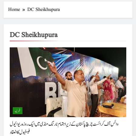
Home
DC Sheikhupura
DC Sheikhupura
خبریں
وائس آف کرائسٹ چرچ پاکستان کے زیرِ اہتمام نارنگ منڈی میں ایک روزہ ریوائیول
فیسٹیول کا انعقاد