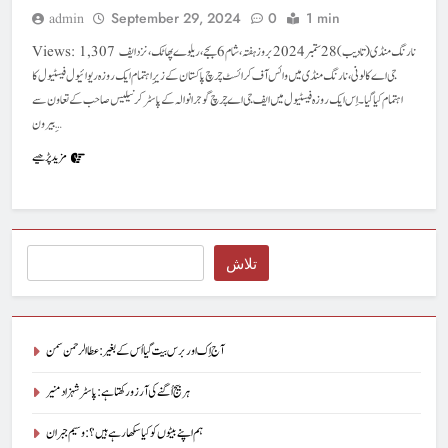
September 29, 2024
0
1 min
admin
Views: 1,307 نارنگ منڈی (تادیب) 28ستمبر 2024بروز ہفتہ، شام6 بجے، ریلوے پھاٹک، نزد ایف
جی اے کالونی، نارنگ منڈی میں وائس آف کرائسٹ چرچ پاکستان کے زیرِ اہتمام ایک روزہ ریوائیول فیسٹیول کا
اہتمام کیا گیا۔ اِس ایک روزہ فیسٹیول میں ایف جی اے چرچ گوجرانوالہ کے پاسٹر کرنیلیس صاحب کے تعاون سے
بیرون ِ…
مزید پڑھیے
Search
تلاش
آج اِک اور برس بیت گیا اُس کے بغیر : عطاالرحمن سمن
ہر بیج اُگنے کی آرزو رکھتا ہے : پاسٹر شہزاد منیر
ہم اپنے بیٹوں کو کیا سکھا رہے ہیں؟ : وسیم جبران