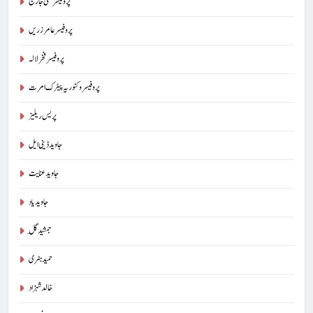
پروفیسر سنی جارج
پروفیسر عامر زریں
پروفیسر فخر لالہ
پروفیسر وکٹوریہ پیٹرک امرت
پریس ریلیز
جاوید ڈینی ایل
جاوید عنایت
جاوید یاد
جمشید گِل
حمید ہنری
خالد شہزاد