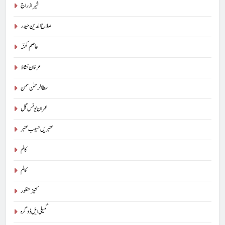
شیراز راج
صلاح الدین حیدر
عاصم کھنّہ
عرفان نشاط
عطا الرحمٰن سمن
5
عمران یونس گل
پوپ لیو،مصنوعی ذہانت اور پسماندہ لوگ : نبیلہ فیروز بھٹی
کالم
آرٹیکل
عنبریں حسیب عنبر
کالم
6
کالم
کوہساروں کی آغوش میں چند یادگار دن: جاوید ڈینی ایل
کنیز منظور
جاوید ڈینی ایل
آرٹیکل
گمیلی ایل ڈوگرہ