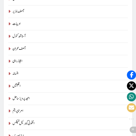
آصف نذیر
ادیبات
آسناتھ کنول
آصف عمران
اعجاز راہی
افسانہ
اقلیتیں
امجد پرویز ساحل
امرتا پریتم
انتھونی گیبرئیل فیلکس
ایاز مورس