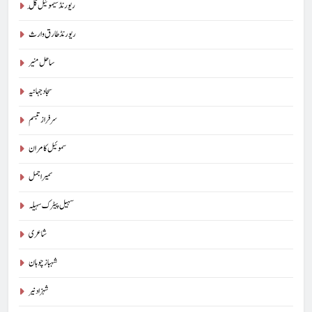
ریورنڈ سیموئیل گِل
ریورنڈ طارق وارث
ساحل منیر
سجاد جہانیہ
سرفراز تبسم
سموئیل کامران
سمیر اجمل
سہیل پیٹرک سہیلہ
شاعری
شہباز چوہان
شہزاد نیر