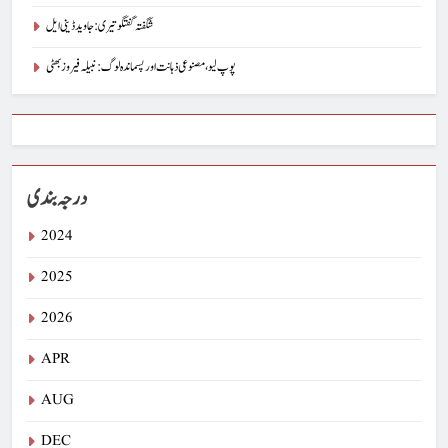
شگفتہ گفتگو تیری : جاوید ڈینی ایل
پوپ لیو،مصنوعی ذہانت اور پسماندہ لوگ : نبیلہ فیروز بھٹی
درجہ بندی
2024
2025
2026
APR
AUG
DEC