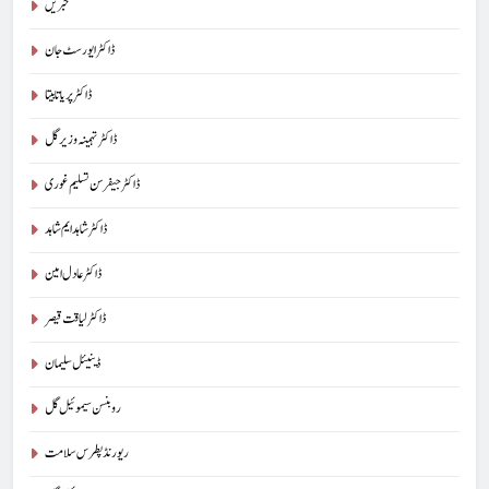
خبریں
ڈاکٹر ایورسٹ جان
ڈاکٹر پریا تابیتا
ڈاکٹر تہمینہ وزیر گل
ڈاکٹر جیفرسن تسلیم غوری
ڈاکٹر شاہد ایم شاہد
ڈاکٹر عادل امین
ڈاکٹر لیاقت قیصر
ڈینیئل سلیمان
روبنسن سیموئیل گل
ریورنڈ پطرس سلامت