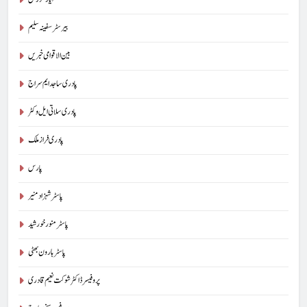
بیرسٹرسفینہ سلیم
بین الاقوامی خبریں
پادری ساجد ایم سراج
پادری سلاتی ایل وکٹر
پادری فراز ملک
پارس
پاسٹر شہزاد منیر
پاسٹر منور خورشید
پاسٹر ہارون بھٹی
پروفیسر ڈاکٹر شوکت نعیم قادری