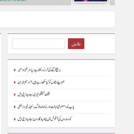
Search
تلاش
ہر بیج اُگنے کی آرزو رکھتا ہے : پاسٹر شہزاد منیر
ہم اپنے بیٹوں کو کیا سکھا رہے ہیں؟ : وسیم جبران
شگفتہ گفتگو تیری : جاوید ڈینی ایل
پوپ لیو،مصنوعی ذہانت اور پسماندہ لوگ : نبیلہ فیروز بھٹی
کوہساروں کی آغوش میں چند یادگار دن: جاوید ڈینی ایل