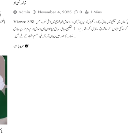
خالد شہزاد
Admin
November 4, 2025
0
1 Mins
پالیسی
Views: 898 پاکستان میں مسیحی بہن بھائی میکاہ اور کنزا کی کامیابی، قرآن اور اسلامی تھیالوجی میں اعلیٰ نمبر حاصل
کرنا، کئی جہتوں کے ساتھ ایک قابل ذکر واقعہ ہے؛ ۔1۔تعلیمی سیاق و سباق: پاکستان میں اسلامی علوم عام طور پر بنیادی
نصاب کا حصہ ہیں، یہاں تک کہ غیر مسلم طلباء کے لیے بھی۔…
مزید پڑھیے
پاک