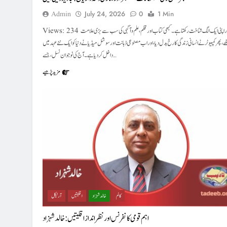
Admin
July 24, 2026
0
1 Min
Views: 234 ہر دور اپنی ایک الگ شناخت رکھتا ہے۔ کبھی کتاب اور قلم، علم و آگہی کی سب سے بڑی علامت
، پھر کمپیوٹر نے انسانی زندگی کا رخ بدل دیا، اور اب مصنوعی ذہانت اور سوشل میڈیا نے دنیا کو ایک نئے عہد میں
داخل کر دیا ہے۔ آج کی نوجوان نسل، جسے…
مزید پڑھیے
کالم
خالد شہزاد
اقلیتیں
آرٹیکل
اہم قومی کانفرنس اور نظر انداز اقلیتیں:خالد شہزاد