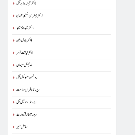
ڈاکٹر تہمینہ وزیر گل
ڈاکٹر جیفرسن تسلیم غوری
ڈاکٹر شاہد ایم شاہد
ڈاکٹر عادل امین
ڈاکٹر لیاقت قیصر
ڈینیئل سلیمان
روبنسن سیموئیل گل
ریورنڈ پطرس سلامت
ریورنڈ سیموئیل گِل
ریورنڈ طارق وارث
ساحل منیر