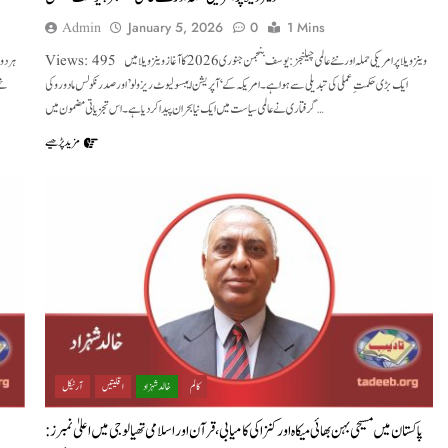
Admin
January 5, 2026
0
1 Mins
Views: 495 وینزویلا پر امریکی حملہ اور نئے عالمی چیلنجز : یوسف بنجمن جنوری 2026 کا آغاز وینزویلا میں
ایک بڑی حکمتِ عملی کی تبدیلی سے ہوا ہے ۔ امریکہ کے ‘آپریشن ایبسولیوٹ ریزولو’ اور صدر نکولس مادورو کی
تھے
گرفتاری نے عالمی سیاست میں ایک نیا بحران پیدا کر دیا ہے۔ اس تجزیاتی مضمون میں…
مزید پڑھیے
کالم
خالد شہزاد
اقلیتیں
آرٹیکل
پاکستان میں مسیحی بہن بھائی میکاہ اور کنزا کی کامیابی، قرآن اور اسلامی تھیالوجی میں اعلیٰ نمبرز :