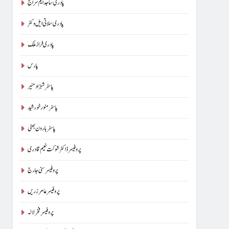
پادری ساجد ایم سراج
پادری سلاتی ایل وکٹر
پادری فراز ملک
پارس
پاسٹر شہزاد منیر
پاسٹر منور خورشید
پاسٹر ہارون بھٹی
پروفیسر ڈاکٹر شوکت نعیم قادری
پروفیسر سنی جارج
پروفیسر عامر زریں
پروفیسر فخر لالہ