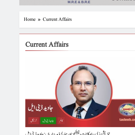
Home
Current Affairs
Current Affairs
کالم
جاوید ڈینی ایل
آرٹیکل
جنریشن زی – امکانات، چیلنجز اور ہماری ذمہ داریاں : جاوید ڈینی ایل