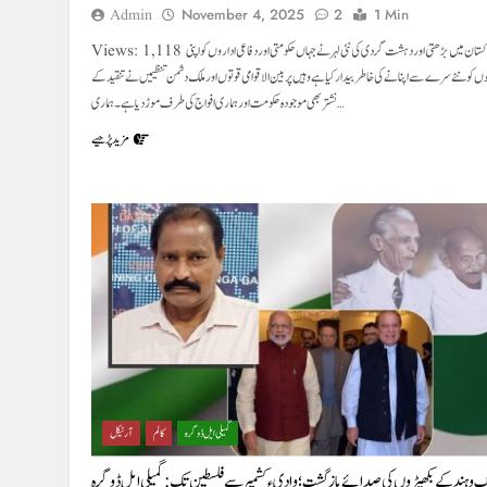
Admin
November 4, 2025
2
1 Min
Views: 1,118 پاکستان میں بڑھتی اور دہشت گردی کی نئی لہر نے جہاں حکومتی اور دفاعی اداروں کو اپنی
وں کو نئے سرے سے اپنانے کی خاطر بیدار کیا ہے وہیں پر بین الاقوامی قوتوں اور ملک دشمن تنظیمیں نے تنقید کے
نشتر بھی موجودہ حکومت اور ہماری افواج کی طرف موڑ دیا ہے۔ ہماری…
مزید پڑھیے
گمیلی ایل ڈوگرہ
کالم
آرٹیکل
 وہند کےبکھیڑوں کی صدائےبازگشت ؛وادیءکشمیر سےفلسطین تک : گمیلی ایل ڈوگرہ