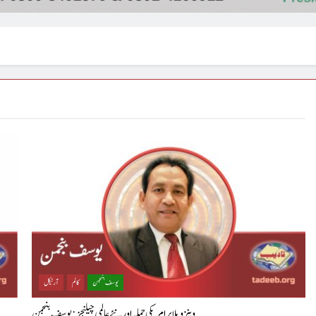
یوسف بنجمن
کالم
آرٹیکل
وینزویلا پر امریکی حملہ اور نئے عالمی چیلنجز : یوسف بنجمن