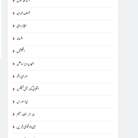
آسناتھ کنول
آصف عمران
اعجاز راہی
افسانہ
اقلیتیں
امجد پرویز ساحل
امرتا پریتم
انتھونی گیبرئیل فیلکس
ایاز مورس
بیرسٹرسفینہ سلیم
بین الاقوامی خبریں