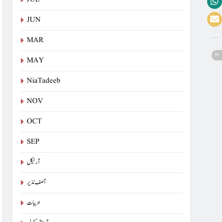
JUN
MAR
MAY
NiaTadeeb
NOV
OCT
SEP
آرٹیکل
آصف نذیر
ادیبات