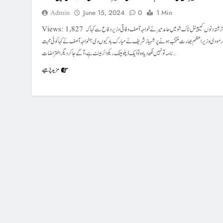
Admin
June 15, 2024
0
1 Min
Views: 1,827 گزشتہ دنوں کیپیٹل ٹاک شو میں حامد میر نے خواجہ آصف وفاقی وزیر دفاع سے کہا کہ
ر مودی وزیر اعظم بھارت منتخب ہونے پر شہباز شریف نے مبارک باد کیوں دی؟خواجہ آصف نے کہا کوئی محبت
نامہ تو نہیں لکھ دیا وہ تو ایک ڈپلومیٹک ریکوائرمینٹ ہے، آگے جا کر دیگر اعتراضات…
مزید پڑھیے