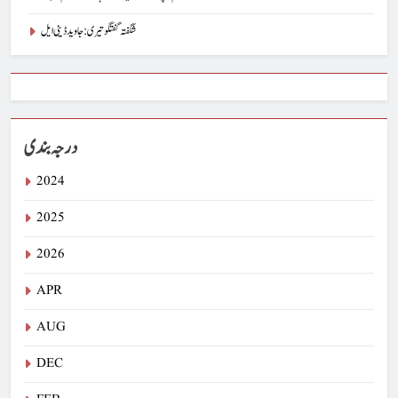
شگفتہ گفتگو تیری : جاوید ڈینی ایل
درجہ بندی
2024
2025
2026
APR
AUG
DEC