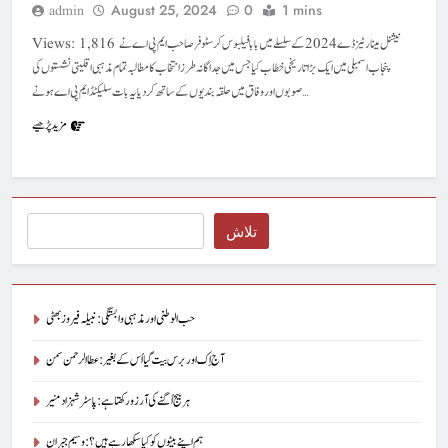
August 25, 2024
0
1 mins
admin
Views: 1,816 نیشنل مینارٹیز ڈے 2024 کے سلسلے میں بابا فیلبوس کرسٹوفر صاحب ایم پی اے نے
پنجاب اسمبلی میں ایک بڑا تاریخی خطاب کیا جس میں جدا گانہ طرز انتخاب کا مطالبہ تمام مذہبی اقلیتی نشستوں کی
صوبوں اور وفاق میں حلقہ بندیوں کے ساتھ کر دیا یہ بات سلیکٹڈ ایم پی اے ہونے…
مزید پڑھیے
Search
تلاش
حب الوطنی اور مذہبی وابستگی : نبیلہ فیروز بھٹی
آج اِک اور برس بیت گیا اُس کے بغیر : عطاالرحمن سمن
ہر بیج اُگنے کی آرزو رکھتا ہے : پاسٹر شہزاد منیر
ہم اپنے بیٹوں کو کیا سکھا رہے ہیں؟ : وسیم جبران