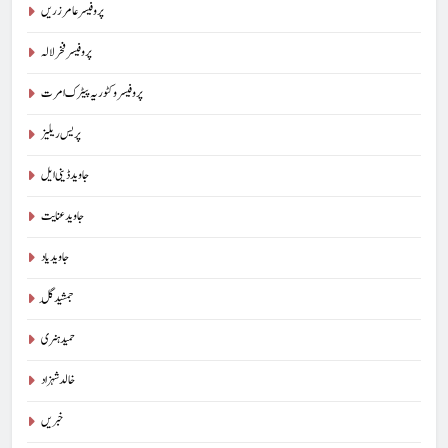
پروفیسر عامر زریں
پروفیسر فخر لالہ
پروفیسر وکٹوریہ پیٹرک امرت
پریس ریلیز
جاوید ڈینی ایل
جاوید عنایت
جاوید یاد
جمشید گِل
حمید ہنری
خالد شہزاد
خبریں