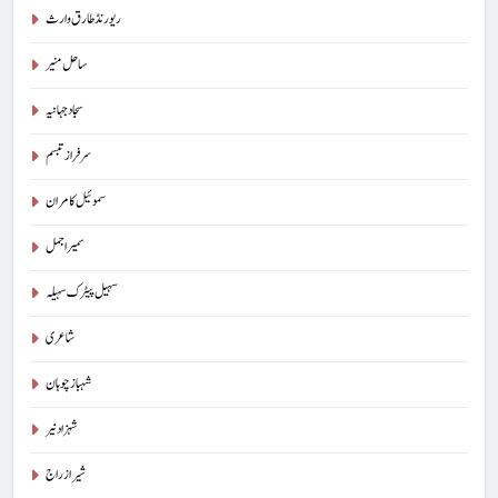
ریورنڈ طارق وارث
ساحل منیر
سجاد جہانیہ
سرفراز تبسم
سموئیل کامران
سمیر اجمل
سہیل پیٹرک سہیلہ
شاعری
شہباز چوہان
شہزاد نیر
شیراز راج