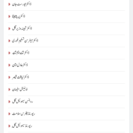
ڈاکٹر ایورسٹ جان
ڈاکٹر پریا تابیتا
ڈاکٹر تہمینہ وزیر گل
ڈاکٹر جیفرسن تسلیم غوری
ڈاکٹر شاہد ایم شاہد
ڈاکٹر عادل امین
ڈاکٹر لیاقت قیصر
ڈینیئل سلیمان
روبنسن سیموئیل گل
ریورنڈ پطرس سلامت
ریورنڈ سیموئیل گِل