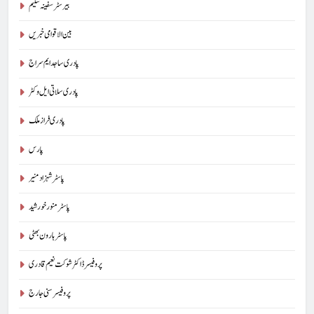
بیرسٹرسفینہ سلیم
بین الاقوامی خبریں
پادری ساجد ایم سراج
پادری سلاتی ایل وکٹر
پادری فراز ملک
پارس
پاسٹر شہزاد منیر
پاسٹر منور خورشید
پاسٹر ہارون بھٹی
پروفیسر ڈاکٹر شوکت نعیم قادری
پروفیسر سنی جارج