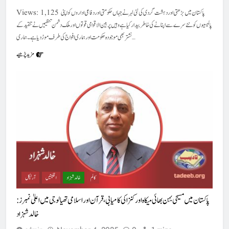
Views: 1,125 پاکستان میں بڑھتی اور دہشت گردی کی نئی لہر نے جہاں حکومتی اور دفاعی اداروں کو اپنی
پالیسیوں کو نئے سرے سے اپنانے کی خاطر بیدار کیا ہے وہیں پر بین الاقوامی قوتوں اور ملک دشمن تنظیمیں نے تنقید کے
نشتر بھی موجودہ حکومت اور ہماری افواج کی طرف موڑ دیا ہے۔ ہماری…
مزید پڑھیے
کالم
خالد شہزاد
اقلیتیں
آرٹیکل
پاکستان میں مسیحی بہن بھائی میکاہ اور کنزا کی کامیابی، قرآن اور اسلامی تھیالوجی میں اعلیٰ نمبرز :
خالد شہزاد