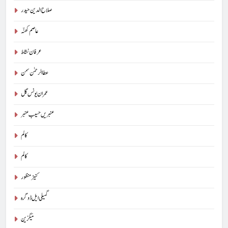
صلاح الدین حیدر
عاصم کھنّہ
عرفان نشاط
عطا الرحمٰن سمن
عمران یونس گل
عنبریں حسیب عنبر
کالم
5
کالم
شگفتہ گفتگو تیری : جاوید ڈینی ایل
کنیز منظور
جاوید ڈینی ایل
آرٹیکل
گمیلی ایل ڈوگرہ
6
میگزین