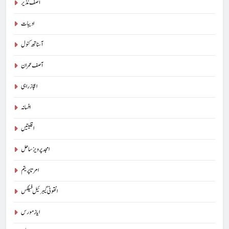
آصف نذیر
ادیبات
آسناتھ کنول
آصف عمران
اعجاز راہی
افسانہ
اقلیتیں
امجد پرویز ساحل
امرتا پریتم
انتھونی گیبرئیل فیلکس
ایاز مورس