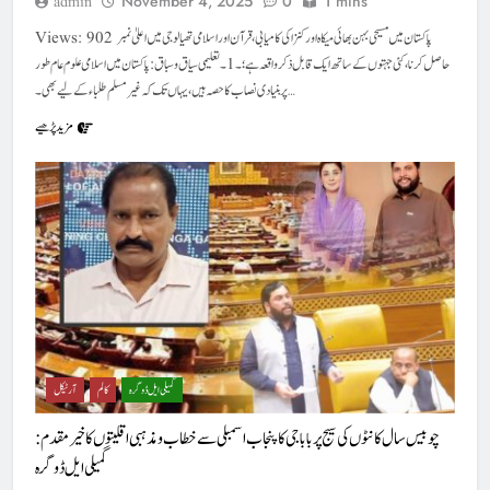
November 4, 2025
0
1 mins
admin
Views: 902 پاکستان میں مسیحی بہن بھائی میکاہ اور کنزا کی کامیابی، قرآن اور اسلامی تھیالوجی میں اعلیٰ نمبر
حاصل کرنا، کئی جہتوں کے ساتھ ایک قابل ذکر واقعہ ہے؛ ۔1۔تعلیمی سیاق و سباق: پاکستان میں اسلامی علوم عام طور
پر بنیادی نصاب کا حصہ ہیں، یہاں تک کہ غیر مسلم طلباء کے لیے بھی۔…
مزید پڑھیے
گمیلی ایل ڈوگرہ
کالم
آرٹیکل
چوبیس سال کانٹوں کی سیج پر بابا جی کا پنجاب اسمبلی سےخطاب و مذہبی اقلیتوں کا خیر مقدم :
گمیلی ایل ڈوگرہ