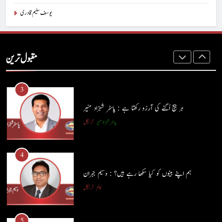
یوسف سلیم قادری
2
آج اِک اور برس بیت گیا اُس کے بغیر : عطاالرحمن سمن
مقبول ترین
کالم
عطا الرحمٰن سمن
3
ہر بیج اُگنے کی آرزو رکھتا ہے : پاسٹر شہزاد منیر
پاسٹر شہزاد منیر
آرٹیکل
4
ہم اپنے بیٹوں کو کیا سکھا رہے ہیں؟ : وسیم جبران
کالم
آرٹیکل
5