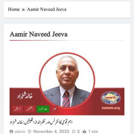
Home
Aamir Naveed Jeeva
Aamir Naveed Jeeva
کالم
خالد شہزاد
اقلیتیں
آرٹیکل
اہم قومی کانفرنس اور نظر انداز اقلیتیں:خالد شہزاد
November 4, 2025
2
1 min
admin