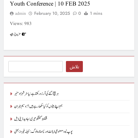
Youth Conference | 10 FEB 2025
February 10, 2025
0
1 mins
admin
Views: 983
مزید پڑھیے
Search
تلاش
ہر بیج اُگنے کی آرزو رکھتا ہے : پاسٹر شہزاد منیر
ہم اپنے بیٹوں کو کیا سکھا رہے ہیں؟ : وسیم جبران
شگفتہ گفتگو تیری : جاوید ڈینی ایل
پوپ لیو،مصنوعی ذہانت اور پسماندہ لوگ : نبیلہ فیروز بھٹی