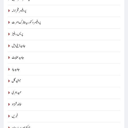
پروفیسر فخر لالہ
پروفیسر وکٹوریہ پیٹرک امرت
پریس ریلیز
جاوید ڈینی ایل
جاوید عنایت
جاوید یاد
جمشید گِل
حمید ہنری
خالد شہزاد
خبریں
ڈاکٹر ایورسٹ جان