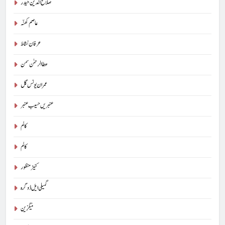
صلاح الدین حیدر
عاصم کھنّہ
عرفان نشاط
عطا الرحمٰن سمن
عمران یونس گل
عنبریں حسیب عنبر
کالم
5
کالم
کوہساروں کی آغوش میں چند یادگار دن: جاوید ڈینی ایل
کنیز منظور
جاوید ڈینی ایل
آرٹیکل
گمیلی ایل ڈوگرہ
6
میگزین
ایمان،عقل اور آنے والا اِنسان : ڈاکٹر ایورسٹ جان