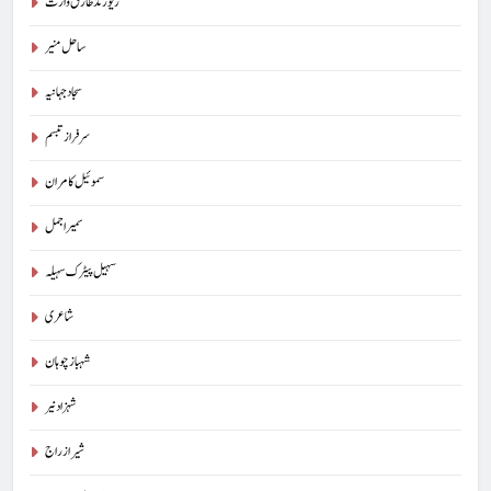
ریورنڈ طارق وارث
ساحل منیر
سجاد جہانیہ
سرفراز تبسم
سموئیل کامران
سمیر اجمل
سہیل پیٹرک سہیلہ
شاعری
شہباز چوہان
شہزاد نیر
شیراز راج