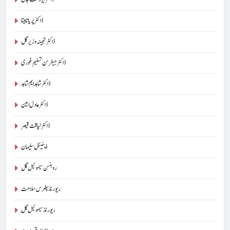
ڈاکٹر پریا تابیتا
ڈاکٹر تہمینہ وزیر گل
ڈاکٹر جیفرسن تسلیم غوری
ڈاکٹر شاہد ایم شاہد
ڈاکٹر عادل امین
ڈاکٹر لیاقت قیصر
ڈینیئل سلیمان
روبنسن سیموئیل گل
ریورنڈ پطرس سلامت
ریورنڈ سیموئیل گِل