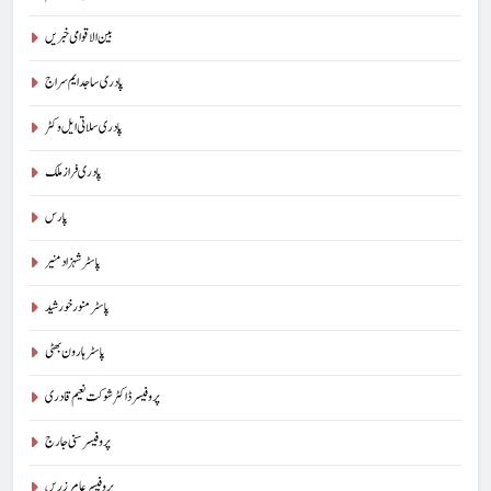
بین الاقوامی خبریں
پادری ساجد ایم سراج
پادری سلاتی ایل وکٹر
پادری فراز ملک
پارس
پاسٹر شہزاد منیر
پاسٹر منور خورشید
پاسٹر ہارون بھٹی
پروفیسر ڈاکٹر شوکت نعیم قادری
پروفیسر سنی جارج
پروفیسر عامر زریں