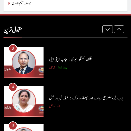
یوسف سلیم قادری
2
ہم اپنے بیٹوں کو کیا سکھا رہے ہیں؟ : وسیم جبران
مقبول ترین
کالم
آرٹیکل
3
شگفتہ گفتگو تیری : جاوید ڈینی ایل
جاوید ڈینی ایل
آرٹیکل
4
پوپ لیو،مصنوعی ذہانت اور پسماندہ لوگ : نبیلہ فیروز بھٹی
کالم
آرٹیکل
5