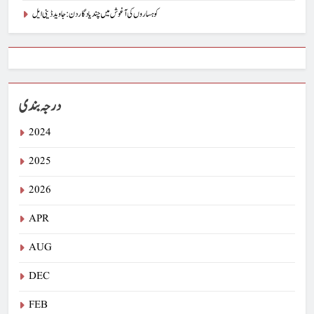
کوہساروں کی آغوش میں چند یادگار دن: جاوید ڈینی ایل
درجہ بندی
2024
2025
2026
APR
AUG
DEC
FEB