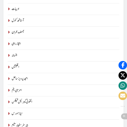
ادیبات
آسناتھ کنول
آصف عمران
اعجاز راہی
افسانہ
اقلیتیں
امجد پرویز ساحل
امرتا پریتم
انتھونی گیبرئیل فیلکس
ایاز مورس
بیرسٹرسفینہ سلیم