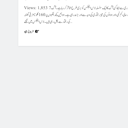
Views: 1,853 7جنوری سے تباہ کن آگ کا ایک سلسلہ لاس اینجلس کو بری طرح متاثر کر رہا ہے۔ آگ
خشک سالی، کم نمی، اور ہواوٗں کی تیز رفتاری کی وجہ سے اور بڑھ رہی ہے۔ ہوائیں کچھ جگہوں پر 160 کلو میٹر فی گھنٹہ
کی رفتار سے چل رہی ہیں۔ لاس اینجلس میں لگنے…
مزید پڑھیے