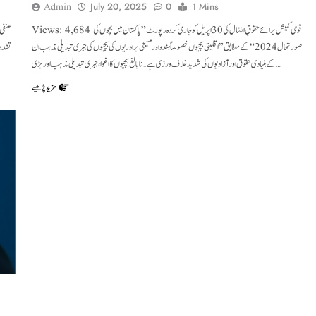
Admin
July 20, 2025
0
1 Mins
Views: 4,684 قومی کمیشن برائے حقوقِ اطفال کی 30 اپریل کو جاری کردہ رپورٹ ”پاکستان میں بچوں کی
صورتحال 2024“ کے مطابق ”اقلیتی بچیوں خصوصاً ہندو اور مسیحی برادریوں کی بچیوں کی جبری تبدیلی مذہب ان
کے بنیادی حقوق اور آزادیوں کی شدید خلاف ورزی ہے۔ نابالغ بچیوں کا اغوا، جبری تبدیلی مذہب اور بڑی…
مزید پڑھیے