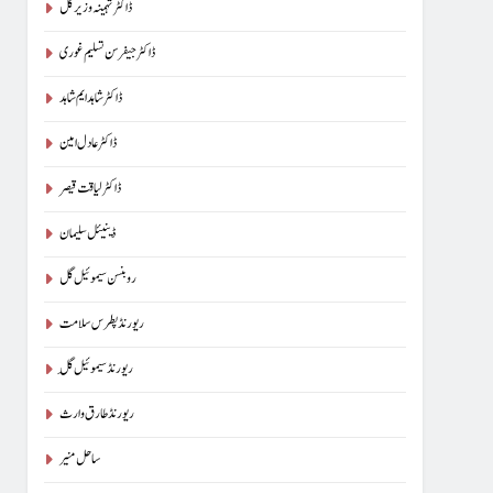
ڈاکٹر تہمینہ وزیر گل
ڈاکٹر جیفرسن تسلیم غوری
ڈاکٹر شاہد ایم شاہد
ڈاکٹر عادل امین
ڈاکٹر لیاقت قیصر
ڈینیئل سلیمان
روبنسن سیموئیل گل
ریورنڈ پطرس سلامت
ریورنڈ سیموئیل گِل
ریورنڈ طارق وارث
ساحل منیر