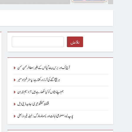
Search
تلاش
آج اِک اور برس بیت گیا اُس کے بغیر : عطاالرحمن سمن
ہر بیج اُگنے کی آرزو رکھتا ہے : پاسٹر شہزاد منیر
ہم اپنے بیٹوں کو کیا سکھا رہے ہیں؟ : وسیم جبران
شگفتہ گفتگو تیری : جاوید ڈینی ایل
پوپ لیو،مصنوعی ذہانت اور پسماندہ لوگ : نبیلہ فیروز بھٹی