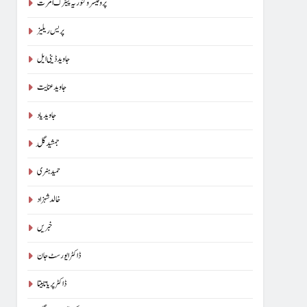
پروفیسر وکٹوریہ پیٹرک امرت
پریس ریلیز
جاوید ڈینی ایل
جاوید عنایت
جاوید یاد
جمشید گِل
حمید ہنری
خالد شہزاد
خبریں
ڈاکٹر ایورسٹ جان
ڈاکٹر پریا تابیتا