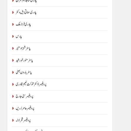
پادری ساجد ایم سراج
پادری سلاتی ایل وکٹر
پادری فراز ملک
پارس
پاسٹر شہزاد منیر
پاسٹر منور خورشید
پاسٹر ہارون بھٹی
پروفیسر ڈاکٹر شوکت نعیم قادری
پروفیسر سنی جارج
پروفیسر عامر زریں
پروفیسر فخر لالہ