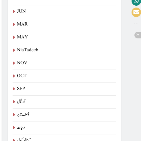
JUN
MAR
MAY
NiaTadeeb
NOV
OCT
SEP
آرٹیکل
آصف نذیر
ادیبات