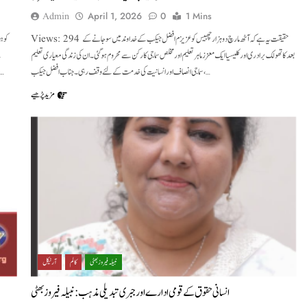
Admin
April 1, 2026
0
1 Mins
Views: 294 حقیقت یہ ہے کہ آٹھ مارچ دوہزار چھبیس کو عزیزم افضل جیکب کے خداوند میں سو جانے کے
بعد کاتھولک برادری اور کلیسیا ایک معزز ماہر تعلیم اور مخلص سماجی کارکن سے محروم ہوگئی۔ ان کی زندگی معیاری تعلیم
، سماجی انصاف اور انسانیت کی خدمت کے لئے وقف رہی۔ جناب افضل جیکب…
الاقوامی سطح پر بے حد سراہا جا رہا ہے۔ انسانی حقوق کی ایک کارکن کی حیثیت سے مجھے بھی یہ دلچسپی پ
مزید پڑھیے
نبیلہ فیروز بھٹی
کالم
آرٹیکل
انسانی حقوق کے قومی ادارے اور جبری تبدیلی مذہب : نبیلہ فیروز بھٹی