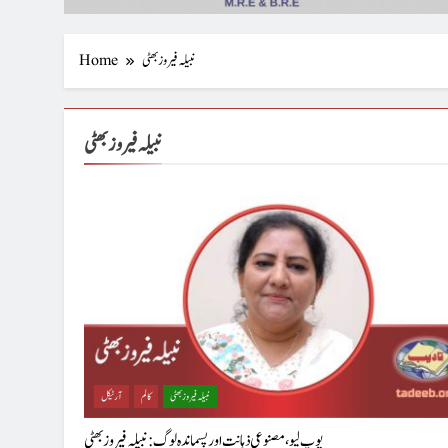
نبیلہ فیروز بھٹی
Home
نبیلہ فیروز بھٹی
نبیلہ فیروز بھٹی
کالم
آرٹیکل
پوپ لیو،مصنوعی ذہانت اور پسماندہ لوگ : نبیلہ فیروز بھٹی