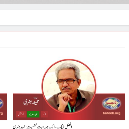
کالم
حمید ہنری
آرٹیکل
افضل جیکب-ایک ہمہ جہت شخصیت : حمید ہنری