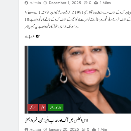
Admin
December 1, 2025
0
1 Mins
Views: 1,279 صنفی بنیاد پر تشدد کے خلاف سولہ روزہ بین الاقوامی مہم 1991 میں خواتین اور لڑکیوں پر
تشدد کے خلاف شروع ہوئی تھی۔ ہر سال 25 نومبر سے جو خواتین کے خلاف تشدد کے خاتمے کا عالمی دن ہے، 10
دسمبر تک جو انسانی حقوق کا عالمی دن ہے، یہ مہم دنیا بھر…
مزید پڑھیے
نبیلہ فیروز بھٹی
کالم
آرٹیکل
لاس انجلس میں آگ اور عذابِ الہٰی : نبیلہ فیروز بھٹی
Admin
January 20, 2025
0
1 Min