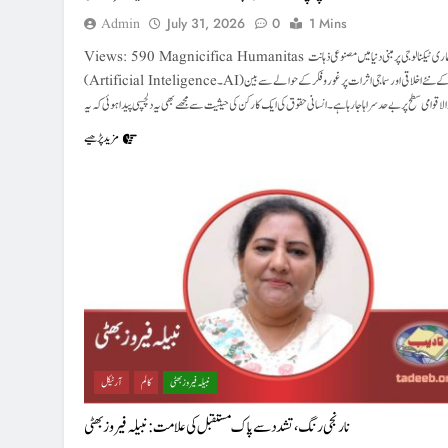
Admin
July 31, 2026
0
1 Mins
Views: 590 Magnicifica Humanitas کو ہماری ٹیکنالوجی پر مبنی دنیا میں مصنوعی ذہانت
(Artificial Inteligence۔ AI) کے نئے اخلاقی اور سماجی اثرات پر غور و فکر کے حوالے سے بین
یدا ہوئی کہ یہ…
مزید پڑھیے
نبیلہ فیروز بھٹی
کالم
آرٹیکل
نارنجی رنگ، تشدد سے پاک مستقبل کی علامت : نبیلہ فیروز بھٹی