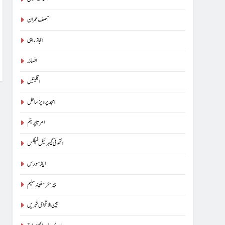
آسناتھ کنول
آصف عمران
اعجاز راہی
افسانہ
اقلیتیں
امجد پرویز ساحل
امرتا پریتم
انتھونی گیبرئیل فیلکس
ایاز مورس
بیرسٹرسفینہ سلیم
بین الاقوامی خبریں