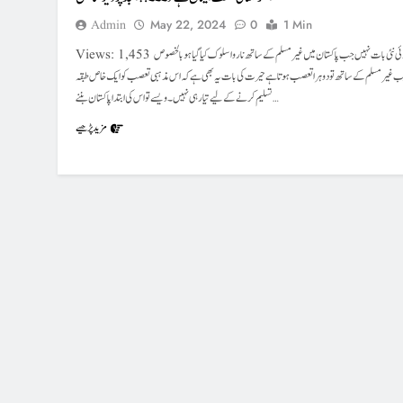
Admin
May 22, 2024
0
1 Min
Views: 1,453 یہ کوئی نئی بات نہیں جب پاکستان میں غیر مسلم کے ساتھ ناروا سلوک کیا گیا ہو بالخصوص
 غیرمسلم کے ساتھ تو دوہرا تعصب ہوتا ہے حیرت کی بات یہ بھی ہے کہ اس مذہبی تعصب کو ایک خاص طبقہ
تسلیم کرنے کے لیے تیارہی نہیں۔ویسے تو اس کی ابتدا پاکستان بننے…
مزید پڑھیے