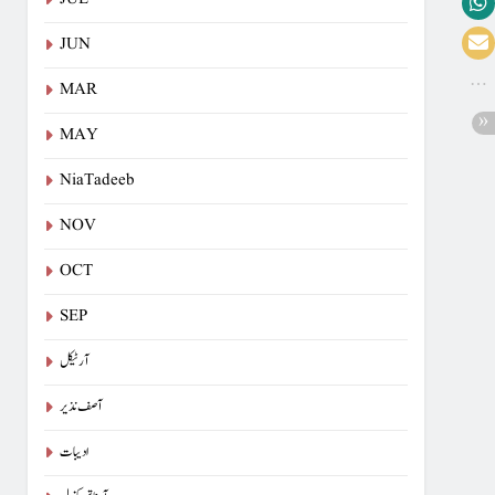
JUN
MAR
MAY
NiaTadeeb
NOV
OCT
SEP
آرٹیکل
آصف نذیر
ادیبات