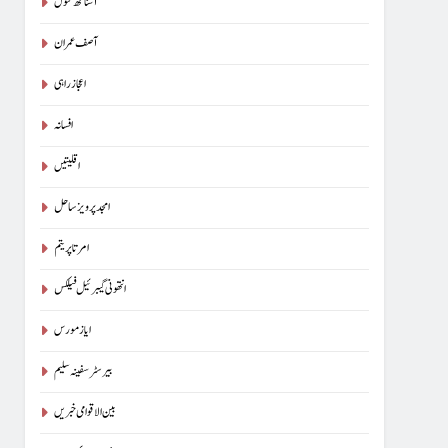
آسناتھ کنول
آصف عمران
اعجاز راہی
افسانہ
اقلیتیں
امجد پرویز ساحل
امرتا پریتم
انتھونی گیبرئیل فیلکس
ایاز مورس
بیرسٹرسفینہ سلیم
بین الاقوامی خبریں