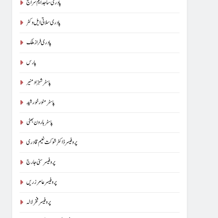
پادری ساجد ایم سراج
پادری سلاتی ایل وکٹر
پادری فراز ملک
پارس
پاسٹر شہزاد منیر
پاسٹر منور خورشید
پاسٹر ہارون بھٹی
پروفیسر ڈاکٹر شوکت نعیم قادری
پروفیسر سنی جارج
پروفیسر عامر زریں
پروفیسر فخر لالہ