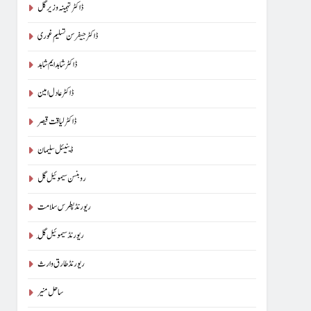
ڈاکٹر تہمینہ وزیر گل
ڈاکٹر جیفرسن تسلیم غوری
ڈاکٹر شاہد ایم شاہد
ڈاکٹر عادل امین
ڈاکٹر لیاقت قیصر
ڈینیئل سلیمان
روبنسن سیموئیل گل
ریورنڈ پطرس سلامت
ریورنڈ سیموئیل گِل
ریورنڈ طارق وارث
ساحل منیر