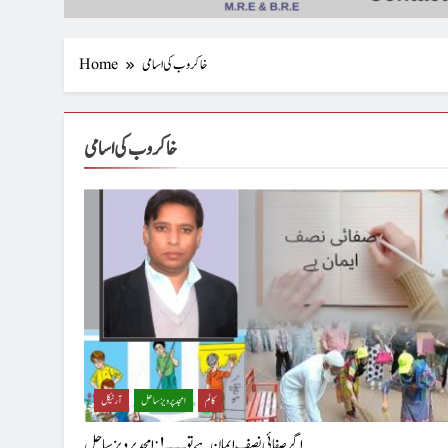
خاکروب کی اسامی
Home
خاکروب کی اسامی
کالم
امجد پرویز ساحل
آرٹیکل
اگر صفائی نصف ایمان ہے تو۔۔۔! : امجد پرویزساحل