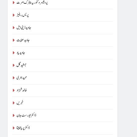
پروفیسر وکٹوریہ پیٹرک امرت
پریس ریلیز
جاوید ڈینی ایل
جاوید عنایت
جاوید یاد
جمشید گِل
حمید ہنری
خالد شہزاد
خبریں
ڈاکٹر ایورسٹ جان
ڈاکٹر پریا تابیتا