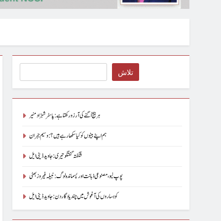
Search
تلاش
ہر بیج اُگنے کی آرزو رکھتا ہے : پاسٹر شہزاد منیر
ہم اپنے بیٹوں کو کیا سکھا رہے ہیں؟ : وسیم جبران
شگفتہ گفتگو تیری : جاوید ڈینی ایل
پوپ لیو،مصنوعی ذہانت اور پسماندہ لوگ : نبیلہ فیروز بھٹی
کوہساروں کی آغوش میں چند یادگار دن: جاوید ڈینی ایل