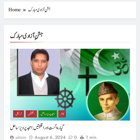
جشنِ آزادی مبارک
Home
جشنِ آزادی مبارک
کالم
امجد پرویز ساحل
اقلیتیں
آرٹیکل
گیارہ اگست اور اقلیتیں : امجد پرویزساحل
August 6, 2024
0
1 min
admin