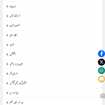
ادیبات
آسناتھ کنول
آصف عمران
اعجاز راہی
افسانہ
اقلیتیں
امجد پرویز ساحل
امرتا پریتم
انتھونی گیبرئیل فیلکس
ایاز مورس
بیرسٹرسفینہ سلیم