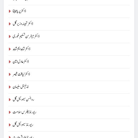
ڈاکٹر پریا تابیتا
ڈاکٹر تہمینہ وزیر گل
ڈاکٹر جیفرسن تسلیم غوری
ڈاکٹر شاہد ایم شاہد
ڈاکٹر عادل امین
ڈاکٹر لیاقت قیصر
ڈینیئل سلیمان
روبنسن سیموئیل گل
ریورنڈ پطرس سلامت
ریورنڈ سیموئیل گِل
ریورنڈ طارق وارث