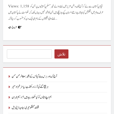
Views: 1,158 قیامِ پاکستان سے لے کر آج تک وطن عزیز میں بسنے والے غیرمسلم پاکستانیوں پر جن کو
عرف عام میں اقلیتیں کہا جاتا ہے اتنے احسان کیے جا چکے ہیں جن کا شمار نہیں،یہاں تک کہ حکومت نے پاکستان میں
بسنے والی اقلیتوں کے نام ہی ایک دن کو منسوب کر دیا تاکہ…
مزید پڑھیے
Search
تلاش
آج اِک اور برس بیت گیا اُس کے بغیر : عطاالرحمن سمن
ہر بیج اُگنے کی آرزو رکھتا ہے : پاسٹر شہزاد منیر
ہم اپنے بیٹوں کو کیا سکھا رہے ہیں؟ : وسیم جبران
شگفتہ گفتگو تیری : جاوید ڈینی ایل