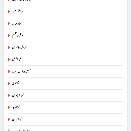
ساحل منیر
سجاد جہانیہ
سرفراز تبسم
سموئیل کامران
سمیر اجمل
سہیل پیٹرک سہیلہ
شاعری
شہباز چوہان
شہزاد نیر
شیراز راج