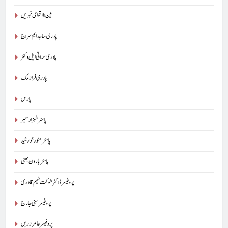
بین الاقوامی خبریں
پادری ساجد ایم سراج
پادری سلاتی ایل وکٹر
پادری فراز ملک
پارس
پاسٹر شہزاد منیر
پاسٹر منور خورشید
پاسٹر ہارون بھٹی
پروفیسر ڈاکٹر شوکت نعیم قادری
پروفیسر سنی جارج
پروفیسر عامر زریں