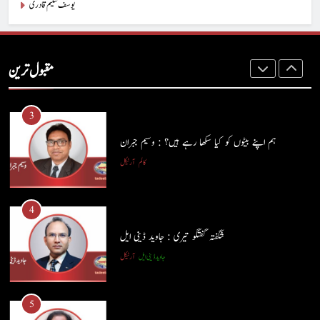
یوسف سلیم قادری
2
ہر بیج اُگنے کی آرزو رکھتا ہے : پاسٹر شہزاد منیر
مقبول ترین
پاسٹر شہزاد منیر
آرٹیکل
3
ہم اپنے بیٹوں کو کیا سکھا رہے ہیں؟ : وسیم جبران
کالم
آرٹیکل
4
شگفتہ گفتگو تیری : جاوید ڈینی ایل
جاوید ڈینی ایل
آرٹیکل
5