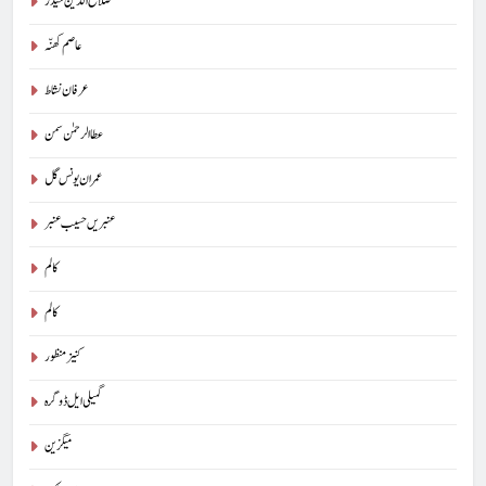
صلاح الدین حیدر
عاصم کھنّہ
عرفان نشاط
عطا الرحمٰن سمن
عمران یونس گل
عنبریں حسیب عنبر
کالم
5
کالم
پوپ لیو،مصنوعی ذہانت اور پسماندہ لوگ : نبیلہ فیروز بھٹی
کنیز منظور
کالم
آرٹیکل
گمیلی ایل ڈوگرہ
6
میگزین
کوہساروں کی آغوش میں چند یادگار دن: جاوید ڈینی ایل