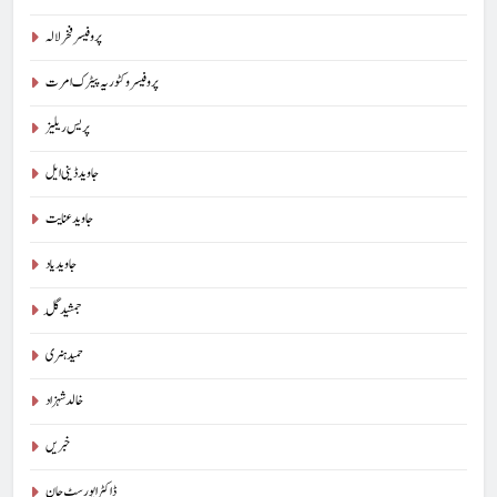
پروفیسر فخر لالہ
پروفیسر وکٹوریہ پیٹرک امرت
پریس ریلیز
جاوید ڈینی ایل
جاوید عنایت
جاوید یاد
جمشید گِل
حمید ہنری
خالد شہزاد
خبریں
ڈاکٹر ایورسٹ جان