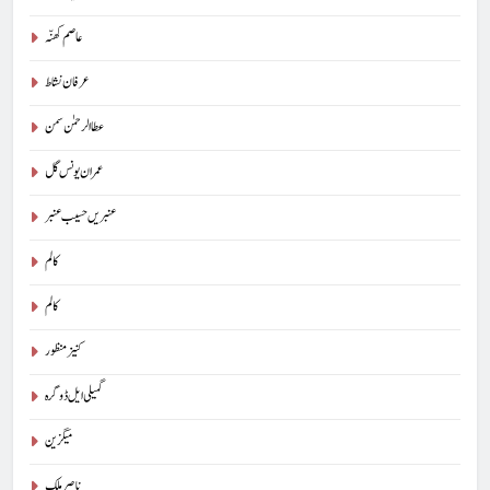
عاصم کھنّہ
عرفان نشاط
عطا الرحمٰن سمن
عمران یونس گل
عنبریں حسیب عنبر
کالم
5
کالم
کوہساروں کی آغوش میں چند یادگار دن: جاوید ڈینی ایل
کنیز منظور
جاوید ڈینی ایل
آرٹیکل
گمیلی ایل ڈوگرہ
6
میگزین
ایمان،عقل اور آنے والا اِنسان : ڈاکٹر ایورسٹ جان
ناصر ملک