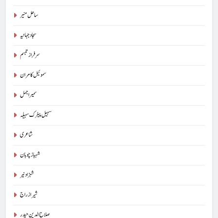
ساحل منیر
سجاد جہانیہ
سرفراز تبسم
سموئیل کامران
سمیر اجمل
سہیل پیٹرک سہیلہ
شاعری
شہباز چوہان
شہزاد نیر
شیراز راج
صلاح الدین حیدر