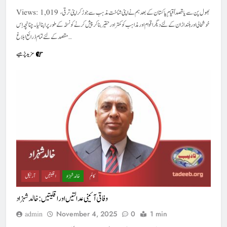
Views: 1,019 بھول پن سے یا قصداً قیام ِ پاکستان کے بعد ہم نے اپنی شناخت مذہب سے جوڑ کر اپنی ترقی،
خوشحالی اور بلند اڑان کے لئے دیگر اقوام اور مذاہب کو کمتر اور حقیر بنا کر پیش کرنے کو نسخہ کے طور پر اپنا لیا۔ چنانچہ اِس
مقصد کے لئے تمام ذرائع ابلاغ…
مزید پڑھیے
کالم
خالد شہزاد
اقلیتیں
آرٹیکل
وفاقی آئینی عدالتیں اور اقلیتیں : خالدشہزاد
November 4, 2025
0
1 min
admin