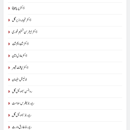
ڈاکٹر پریا تابیتا
ڈاکٹر تہمینہ وزیر گل
ڈاکٹر جیفرسن تسلیم غوری
ڈاکٹر شاہد ایم شاہد
ڈاکٹر عادل امین
ڈاکٹر لیاقت قیصر
ڈینیئل سلیمان
روبنسن سیموئیل گل
ریورنڈ پطرس سلامت
ریورنڈ سیموئیل گِل
ریورنڈ طارق وارث