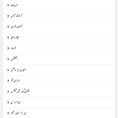
ادیبات
آسناتھ کنول
آصف عمران
اعجاز راہی
افسانہ
اقلیتیں
امجد پرویز ساحل
امرتا پریتم
انتھونی گیبرئیل فیلکس
ایاز مورس
بیرسٹرسفینہ سلیم