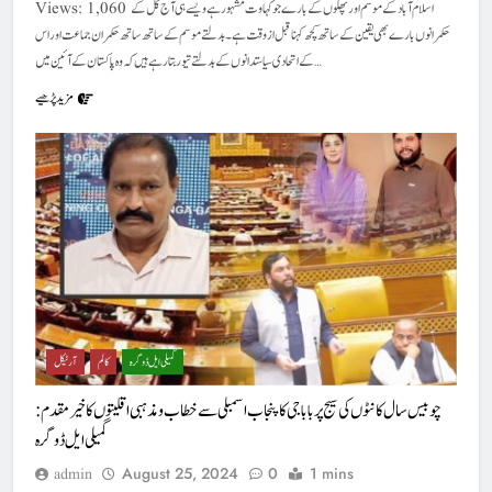
Views: 1,060 اسلام آباد کے موسم اور پھلوں کے بارے جو کہاوت مشہور ہے ویسے ہی آج کل کے
حکمرانوں بارے بھی یقین کے ساتھ کچھ کہنا قبل از وقت ہے۔ بدلتے موسم کے ساتھ ساتھ حکمران جماعت اور اس
کے اتحادی سیاستدانوں کے بدلتے تیور بتا رہے ہیں کہ وہ پاکستان کے آئین میں…
مزید پڑھیے
گمیلی ایل ڈوگرہ
کالم
آرٹیکل
چوبیس سال کانٹوں کی سیج پر بابا جی کا پنجاب اسمبلی سےخطاب و مذہبی اقلیتوں کا خیر مقدم :
گمیلی ایل ڈوگرہ
August 25, 2024
0
1 mins
admin