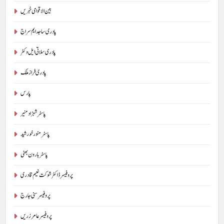
بین الاقوامی خبریں
پادری ساجد ایم سراج
پادری سلاتی ایل وکٹر
پادری فراز ملک
پارس
پاسٹر شہزاد منیر
پاسٹر منور خورشید
پاسٹر ہارون بھٹی
پروفیسر ڈاکٹر شوکت نعیم قادری
پروفیسر سنی جارج
پروفیسر عامر زریں