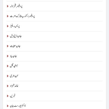
پروفیسر فخر لالہ
پروفیسر وکٹوریہ پیٹرک امرت
پریس ریلیز
جاوید ڈینی ایل
جاوید عنایت
جاوید یاد
جمشید گِل
حمید ہنری
خالد شہزاد
خبریں
ڈاکٹر ایورسٹ جان