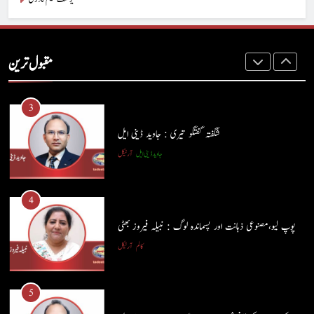
2
ہم اپنے بیٹوں کو کیا سکھا رہے ہیں؟ : وسیم جبران
مقبول ترین
کالم
آرٹیکل
3
شگفتہ گفتگو تیری : جاوید ڈینی ایل
جاوید ڈینی ایل
آرٹیکل
4
پوپ لیو،مصنوعی ذہانت اور پسماندہ لوگ : نبیلہ فیروز بھٹی
کالم
آرٹیکل
5