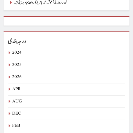
کوہساروں کی آغوش میں چند یادگار دن: جاوید ڈینی ایل
درجہ بندی
2024
2025
2026
APR
AUG
DEC
FEB