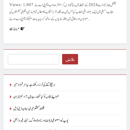
Views: 1,807 نیشنل مینارٹیز ڈے 2024 کے سلسلے میں بابا فیلبوس کرسٹوفر صاحب ایم پی اے نے
پنجاب اسمبلی میں ایک بڑا تاریخی خطاب کیا جس میں جدا گانہ طرز انتخاب کا مطالبہ تمام مذہبی اقلیتی نشستوں کی
صوبوں اور وفاق میں حلقہ بندیوں کے ساتھ کر دیا یہ بات سلیکٹڈ ایم پی اے ہونے…
مزید پڑھیے
Search
تلاش
ہر بیج اُگنے کی آرزو رکھتا ہے : پاسٹر شہزاد منیر
ہم اپنے بیٹوں کو کیا سکھا رہے ہیں؟ : وسیم جبران
شگفتہ گفتگو تیری : جاوید ڈینی ایل
پوپ لیو،مصنوعی ذہانت اور پسماندہ لوگ : نبیلہ فیروز بھٹی