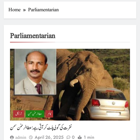
Home
Parliamentarian
Parliamentarian
کالم
عطا الرحمٰن سمن
آرٹیکل
نفرت کی گولی پلٹ کر آتی ہے : عطاالرحمٰن سمن
April 26, 2025
0
1 min
admin