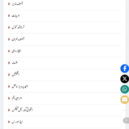
آصف نذیر
ادیبات
آسناتھ کنول
آصف عمران
اعجاز راہی
افسانہ
اقلیتیں
امجد پرویز ساحل
امرتا پریتم
انتھونی گیبرئیل فیلکس
ایاز مورس