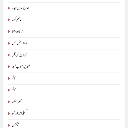
صلاح الدین حیدر
عاصم کھنّہ
عرفان نشاط
عطا الرحمٰن سمن
5
عمران یونس گل
شگفتہ گفتگو تیری : جاوید ڈینی ایل
جاوید ڈینی ایل
آرٹیکل
عنبریں حسیب عنبر
کالم
6
کالم
پوپ لیو،مصنوعی ذہانت اور پسماندہ لوگ : نبیلہ فیروز بھٹی
کنیز منظور
کالم
آرٹیکل
گمیلی ایل ڈوگرہ
7
میگزین