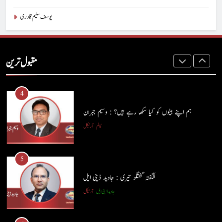
یوسف سلیم قادری
3
ہر بیج اُگنے کی آرزو رکھتا ہے : پاسٹر شہزاد منیر
مقبول ترین
پاسٹر شہزاد منیر
آرٹیکل
4
ہم اپنے بیٹوں کو کیا سکھا رہے ہیں؟ : وسیم جبران
کالم
آرٹیکل
5
شگفتہ گفتگو تیری : جاوید ڈینی ایل
جاوید ڈینی ایل
آرٹیکل
5
شگفتہ گفتگو تیری : جاوید ڈینی ایل