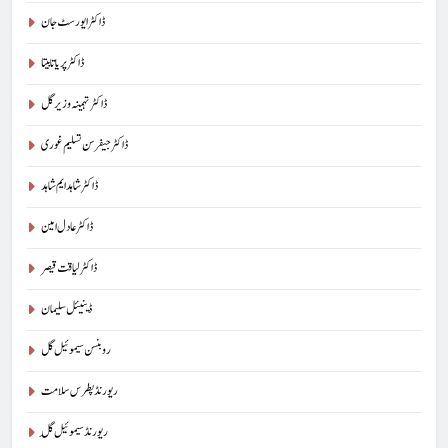
ڈاکٹر ایورسٹ جان
ڈاکٹر پریا تابیتا
ڈاکٹر تہمینہ وزیر گل
ڈاکٹر جیفرسن تسلیم غوری
ڈاکٹر شاہد ایم شاہد
ڈاکٹر عادل امین
ڈاکٹر لیاقت قیصر
ڈینیئل سلیمان
روبنسن سیموئیل گل
ریورنڈ پطرس سلامت
ریورنڈ سیموئیل گِل