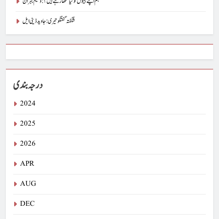
ہم اپنے بیٹوں کو کیا سکھا رہے ہیں؟ : وسیم جبران
شگفتہ گفتگو تیری : جاوید ڈینی ایل
درجہ بندی
2024
2025
2026
APR
AUG
DEC