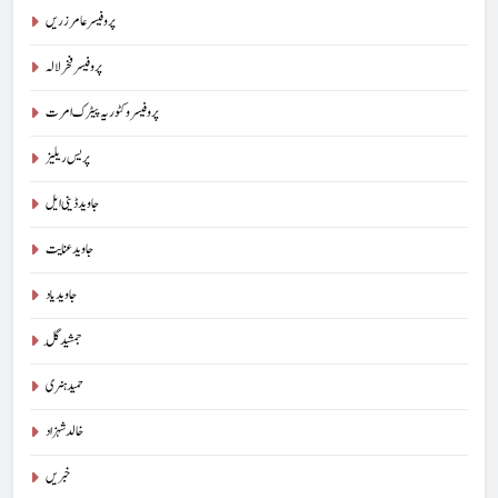
پروفیسر عامر زریں
پروفیسر فخر لالہ
پروفیسر وکٹوریہ پیٹرک امرت
پریس ریلیز
جاوید ڈینی ایل
جاوید عنایت
جاوید یاد
جمشید گِل
حمید ہنری
خالد شہزاد
خبریں