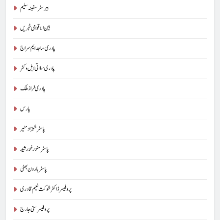
بیرسٹرسفینہ سلیم
بین الاقوامی خبریں
پادری ساجد ایم سراج
پادری سلاتی ایل وکٹر
پادری فراز ملک
پارس
پاسٹر شہزاد منیر
پاسٹر منور خورشید
پاسٹر ہارون بھٹی
پروفیسر ڈاکٹر شوکت نعیم قادری
پروفیسر سنی جارج