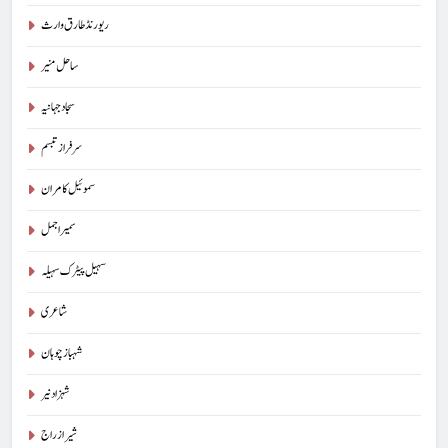
ریورنڈ طارق وارث
ساحل منیر
سجاد جہانیہ
سرفراز تبسم
سموئیل کامران
سمیر اجمل
سہیل پیٹرک سہیلہ
شاعری
شہباز چوہان
شہزاد نیر
شیراز راج