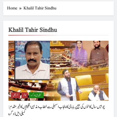
Home
Khalil Tahir Sindhu
Khalil Tahir Sindhu
گمیلی ایل ڈوگرہ
کالم
آرٹیکل
چوبیس سال کانٹوں کی سیج پر بابا جی کا پنجاب اسمبلی سےخطاب و مذہبی اقلیتوں کا خیر مقدم :
گمیلی ایل ڈوگرہ