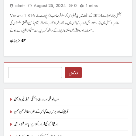
August 25, 2024
0
1 mins
admin
Views: 1,816 نیشنل مینارٹیز ڈے 2024 کے سلسلے میں بابا فیلبوس کرسٹوفر صاحب ایم پی اے نے
پنجاب اسمبلی میں ایک بڑا تاریخی خطاب کیا جس میں جدا گانہ طرز انتخاب کا مطالبہ تمام مذہبی اقلیتی نشستوں کی
صوبوں اور وفاق میں حلقہ بندیوں کے ساتھ کر دیا یہ بات سلیکٹڈ ایم پی اے ہونے…
مزید پڑھیے
Search
تلاش
حب الوطنی اور مذہبی وابستگی : نبیلہ فیروز بھٹی
آج اِک اور برس بیت گیا اُس کے بغیر : عطاالرحمن سمن
ہر بیج اُگنے کی آرزو رکھتا ہے : پاسٹر شہزاد منیر