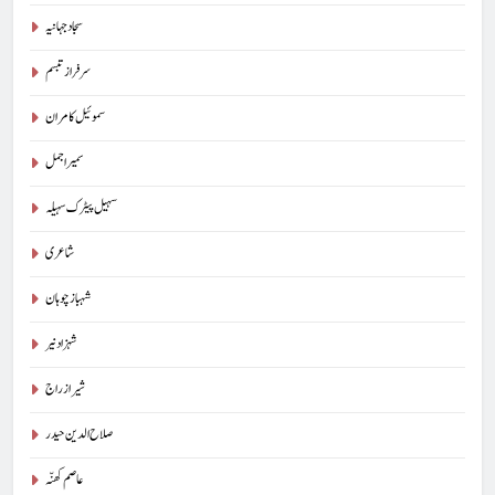
سجاد جہانیہ
سرفراز تبسم
سموئیل کامران
سمیر اجمل
سہیل پیٹرک سہیلہ
شاعری
شہباز چوہان
شہزاد نیر
شیراز راج
صلاح الدین حیدر
عاصم کھنّہ