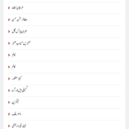
عرفان نشاط
عطا الرحمٰن سمن
عمران یونس گل
عنبریں حسیب عنبر
کالم
5
کالم
شگفتہ گفتگو تیری : جاوید ڈینی ایل
کنیز منظور
جاوید ڈینی ایل
آرٹیکل
گمیلی ایل ڈوگرہ
6
میگزین
پوپ لیو،مصنوعی ذہانت اور پسماندہ لوگ : نبیلہ فیروز بھٹی
ناصر ملک
کالم
آرٹیکل
نبیلہ فیروز بھٹی