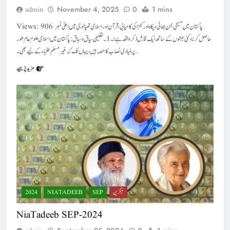
November 4, 2025
0
1 mins
admin
Views: 906 پاکستان میں مسیحی بہن بھائی میکاہ اور کنزا کی کامیابی، قرآن اور اسلامی تھیالوجی میں اعلیٰ نمبر
حاصل کرنا، کئی جہتوں کے ساتھ ایک قابل ذکر واقعہ ہے؛ ۔1۔تعلیمی سیاق و سباق: پاکستان میں اسلامی علوم عام طور
پر بنیادی نصاب کا حصہ ہیں، یہاں تک کہ غیر مسلم طلباء کے لیے بھی۔…
مزید پڑھیے
میگزین
SEP
NIATADEEB
2024
NiaTadeeb SEP-2024