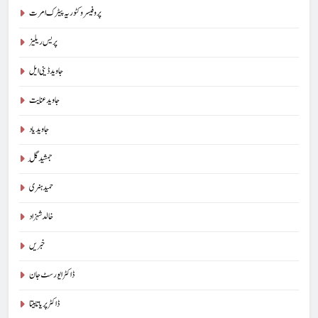
پروفیسر وکٹوریہ پیٹرک امرت
پریس ریلیز
جاوید ڈینی ایل
جاوید عنایت
جاوید یاد
جمشید گِل
حمید ہنری
خالد شہزاد
خبریں
ڈاکٹر ایورسٹ جان
ڈاکٹر پریا تابیتا