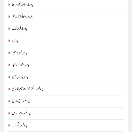
پادری ساجد ایم سراج
پادری سلاتی ایل وکٹر
پادری فراز ملک
پارس
پاسٹر شہزاد منیر
پاسٹر منور خورشید
پاسٹر ہارون بھٹی
پروفیسر ڈاکٹر شوکت نعیم قادری
پروفیسر سنی جارج
پروفیسر عامر زریں
پروفیسر فخر لالہ