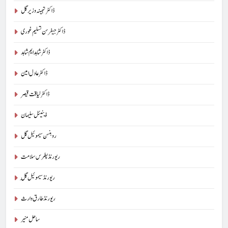
ڈاکٹر تہمینہ وزیر گل
ڈاکٹر جیفرسن تسلیم غوری
ڈاکٹر شاہد ایم شاہد
ڈاکٹر عادل امین
ڈاکٹر لیاقت قیصر
ڈینیئل سلیمان
روبنسن سیموئیل گل
ریورنڈ پطرس سلامت
ریورنڈ سیموئیل گِل
ریورنڈ طارق وارث
ساحل منیر