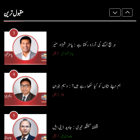
آج اِک اور برس بیت گیا اُس کے بغیر : عطاالرحمن سمن
مقبول ترین
کالم
عطا الرحمٰن سمن
3
ہر بیج اُگنے کی آرزو رکھتا ہے : پاسٹر شہزاد منیر
پاسٹر شہزاد منیر
آرٹیکل
4
ہم اپنے بیٹوں کو کیا سکھا رہے ہیں؟ : وسیم جبران
کالم
آرٹیکل
5
شگفتہ گفتگو تیری : جاوید ڈینی ایل
جاوید ڈینی ایل
آرٹیکل