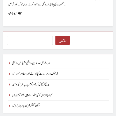
شخصیت کی چکا چوند روشنی سے منور کردیا۔ جہاں لوگ خود غرضی…
مزید پڑھیے
Search
تلاش
حب الوطنی اور مذہبی وابستگی : نبیلہ فیروز بھٹی
آج اِک اور برس بیت گیا اُس کے بغیر : عطاالرحمن سمن
ہر بیج اُگنے کی آرزو رکھتا ہے : پاسٹر شہزاد منیر
ہم اپنے بیٹوں کو کیا سکھا رہے ہیں؟ : وسیم جبران
شگفتہ گفتگو تیری : جاوید ڈینی ایل