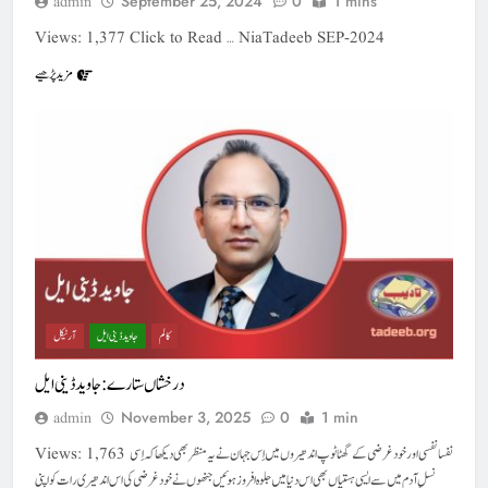
September 25, 2024
0
1 mins
admin
Views: 1,377 Click to Read … NiaTadeeb SEP-2024
مزید پڑھیے
کالم
جاوید ڈینی ایل
آرٹیکل
درخشاں ستارے : جاوید ڈینی ایل
November 3, 2025
0
1 min
admin
Views: 1,763 نفسا نفسی اور خود غرضی کے گھٹا ٹوپ اندھیروں میں اِس جہان نےیہ منظر بھی دیکھا کہ اِسی
نسلِ آدم میں سے ایسی ہستیاں بھی اس دنیا میں جلوہ افروز ہوئیں جنھوں نے خود غرضی کی اس اندھیری رات کو اپنی