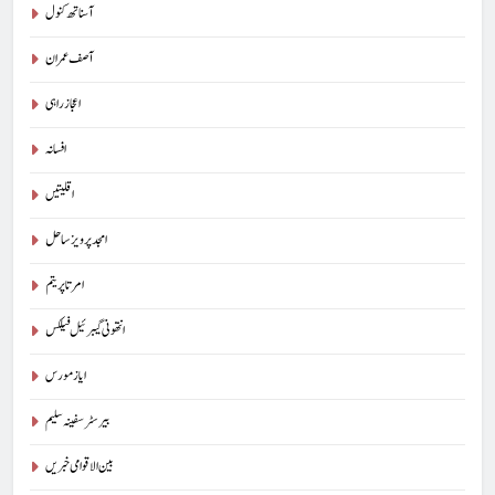
آسناتھ کنول
آصف عمران
اعجاز راہی
افسانہ
اقلیتیں
امجد پرویز ساحل
امرتا پریتم
انتھونی گیبرئیل فیلکس
ایاز مورس
بیرسٹرسفینہ سلیم
بین الاقوامی خبریں