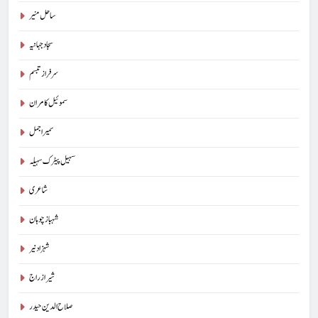
ساحل منیر
سجاد جہانیہ
سرفراز تبسم
سموئیل کامران
سمیر اجمل
سہیل پیٹرک سہیلہ
شاعری
شہباز چوہان
شہزاد نیر
شیراز راج
صلاح الدین حیدر