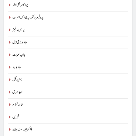
پروفیسر فخر لالہ
پروفیسر وکٹوریہ پیٹرک امرت
پریس ریلیز
جاوید ڈینی ایل
جاوید عنایت
جاوید یاد
جمشید گِل
حمید ہنری
خالد شہزاد
خبریں
ڈاکٹر ایورسٹ جان