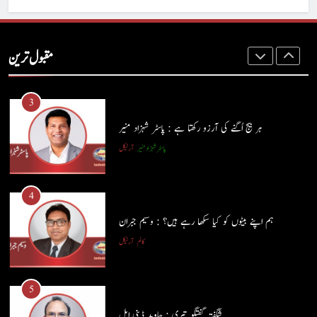
2
آج اِک اور برس بیت گیا اُس کے بغیر : عطاالرحمن سمن
مقبول ترین
کالم
عطا الرحمٰن سمن
3
ہر بیج اُگنے کی آرزو رکھتا ہے : پاسٹر شہزاد منیر
پاسٹر شہزاد منیر
آرٹیکل
4
ہم اپنے بیٹوں کو کیا سکھا رہے ہیں؟ : وسیم جبران
کالم
آرٹیکل
5
شگفتہ گفتگو تیری : جاوید ڈینی ایل