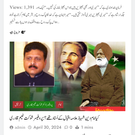
Views: 1,391 فرمانِ خداوندی ہے کہ ”میری اور بھی بھیڑیں ہیں جو اس بھیڑ خانہ کی نہیں۔“ ایک اور
جگہ ارشاد ہے کہ ”میری بھیڑیں میری آواز سنتی ہیں۔“ میرا ایمان ہے کہ خدا کا پاک روح ہر بشر میں کام کرتا ہے خواہ
وہ اس پاک روح سے واقف نہ ہوں یا اسے تسلیم…
مزید پڑھیے
کالم
پروفیسر ڈاکٹر شوکت نعیم قادری
آرٹیکل
کیا امام دین شہباز علامہ اقبال کے اُستاد تھے؟ : پروفیسر شوکت نعیم قادری
April 30, 2024
0
1 mins
admin