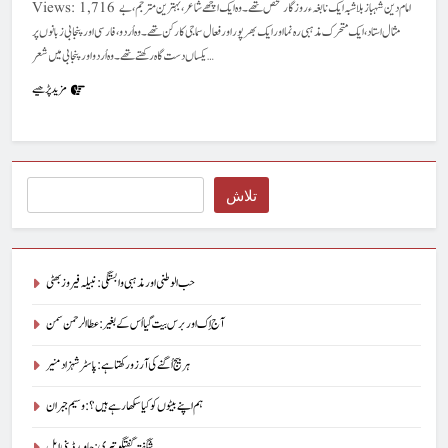
Views: 1,716 امام دین شہبازؔ بلا شبہ ایک نابغہ ء روز گار شخص تھے۔ وہ ایک اچھے شاعر، بہترین مترجم، بے
مثال استاد، ایک متحرک مذہبی رہ نما اور ایک بھر پور اور فعال سماجی کارکن تھے۔ وہ اُردو، فارسی اور پنجابی زبانوں پر
یکساں دست گاہ رکھتے تھے۔ وہ اُردو اور پنجابی میں شعر…
مزید پڑھیے
Search
تلاش
حب الوطنی اور مذہبی وابستگی : نبیلہ فیروز بھٹی
آج اِک اور برس بیت گیا اُس کے بغیر : عطاالرحمن سمن
ہر بیج اُگنے کی آرزو رکھتا ہے : پاسٹر شہزاد منیر
ہم اپنے بیٹوں کو کیا سکھا رہے ہیں؟ : وسیم جبران
شگفتہ گفتگو تیری : جاوید ڈینی ایل