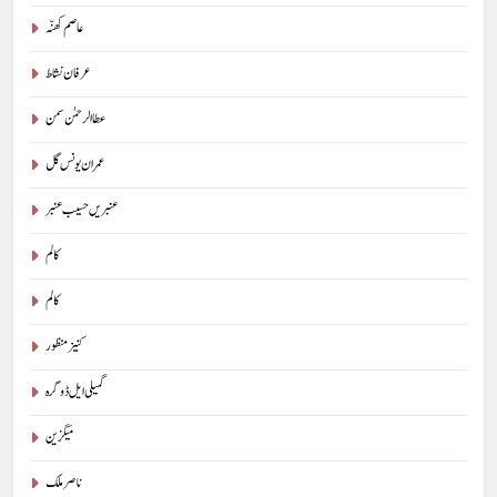
عاصم کھنّہ
عرفان نشاط
عطا الرحمٰن سمن
عمران یونس گل
عنبریں حسیب عنبر
کالم
5
کالم
شگفتہ گفتگو تیری : جاوید ڈینی ایل
کنیز منظور
جاوید ڈینی ایل
آرٹیکل
گمیلی ایل ڈوگرہ
6
میگزین
پوپ لیو،مصنوعی ذہانت اور پسماندہ لوگ : نبیلہ فیروز بھٹی
ناصر ملک
کالم
آرٹیکل