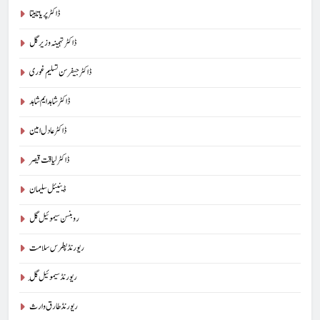
ڈاکٹر پریا تابیتا
ڈاکٹر تہمینہ وزیر گل
ڈاکٹر جیفرسن تسلیم غوری
ڈاکٹر شاہد ایم شاہد
ڈاکٹر عادل امین
ڈاکٹر لیاقت قیصر
ڈینیئل سلیمان
روبنسن سیموئیل گل
ریورنڈ پطرس سلامت
ریورنڈ سیموئیل گِل
ریورنڈ طارق وارث