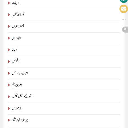
ادیبات
آسناتھ کنول
آصف عمران
اعجاز راہی
افسانہ
اقلیتیں
امجد پرویز ساحل
امرتا پریتم
انتھونی گیبرئیل فیلکس
ایاز مورس
بیرسٹرسفینہ سلیم