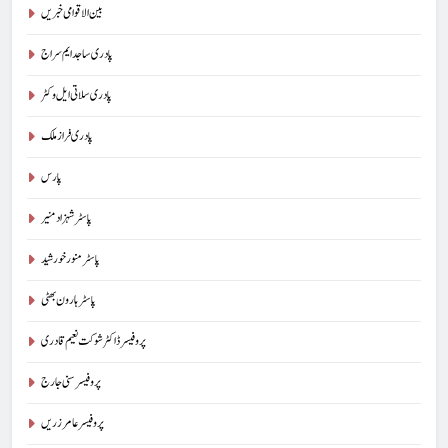
بین الاقوامی خبریں
پادری ساجد ایم سراج
پادری سلاتی ایل وکٹر
پادری فراز ملک
پارس
پاسٹر شہزاد منیر
پاسٹر منور خورشید
پاسٹر ہارون بھٹی
پروفیسر ڈاکٹر شوکت نعیم قادری
پروفیسر سنی جارج
پروفیسر عامر زریں